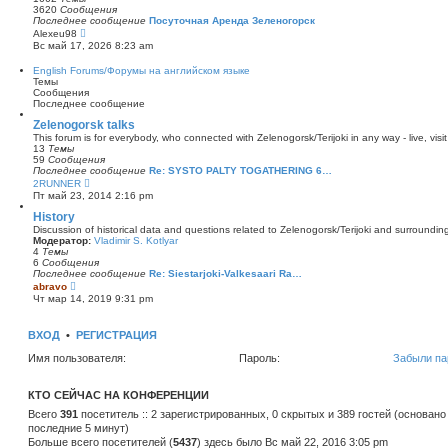
с
о
3620
Сообщения
о
с
Последнее сообщение
Посуточная Аренда Зеленогорск
о
л
П
Alexeu98
б
е
е
щ
Вс май 17, 2026 8:23 am
д
р
е
н
е
н
English Forums/Форумы на английском языке
е
й
и
Темы
м
т
ю
Сообщения
у
и
Последнее сообщение
с
к
о
п
Zelenogorsk talks
о
о
б
This forum is for everybody, who connected with Zelenogorsk/Terijoki in any way - live, visit
с
щ
13
Темы
л
е
59
Сообщения
е
н
Последнее сообщение
Re: SYSTO PALTY TOGATHERING 6…
д
и
П
2RUNNER
н
ю
е
Пт май 23, 2014 2:16 pm
е
р
м
е
History
у
й
с
Discussion of historical data and questions related to Zelenogorsk/Terijoki and surrounding 
т
о
Модератор:
Vladimir S. Kotlyar
и
о
4
Темы
к
б
6
Сообщения
п
щ
Последнее сообщение
Re: Siestarjoki-Valkesaari Ra…
о
П
е
abravo
с
е
н
Чт мар 14, 2019 9:31 pm
л
р
и
е
е
ю
д
й
ВХОД
•
РЕГИСТРАЦИЯ
н
т
е
и
м
Имя пользователя:
Пароль:
Забыли па
к
у
п
с
о
о
с
КТО СЕЙЧАС НА КОНФЕРЕНЦИИ
о
л
б
Всего
391
посетитель :: 2 зарегистрированных, 0 скрытых и 389 гостей (основано
е
щ
д
последние 5 минут)
е
н
Больше всего посетителей (
5437
) здесь было Вс май 22, 2016 3:05 pm
н