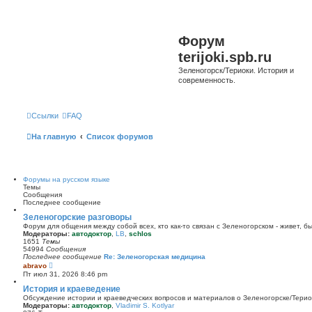
Форум
terijoki.spb.ru
Зеленогорск/Териоки. История и
современность.
Ссылки
FAQ
На главную
Список форумов
Форумы на русском языке
Темы
Сообщения
Последнее сообщение
Зеленогорские разговоры
Форум для общения между собой всех, кто как-то связан с Зеленогорском - живет, б
Модераторы:
автодоктор
,
LB
,
schlos
1651
Темы
54994
Сообщения
Последнее сообщение
Re: Зеленогорская медицина
П
abravo
е
Пт июл 31, 2026 8:46 pm
р
е
История и краеведение
й
Обсуждение истории и краеведческих вопросов и материалов о Зеленогорске/Тери
т
Модераторы:
автодоктор
,
Vladimir S. Kotlyar
и