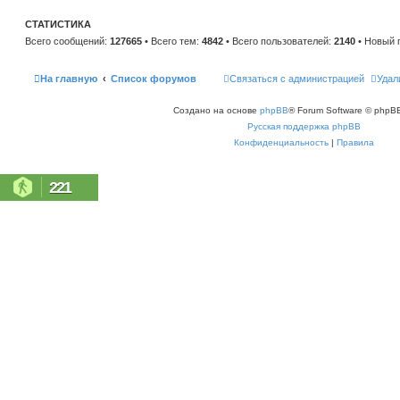
е
и
м
ю
у
СТАТИСТИКА
с
о
Всего сообщений:
127665
• Всего тем:
4842
• Всего пользователей:
2140
• Новый 
о
б
щ
На главную
Список форумов
Связаться с администрацией
Удал
е
н
и
ю
Создано на основе
phpBB
® Forum Software © phpBB
Русская поддержка phpBB
Конфиденциальность
|
Правила
221