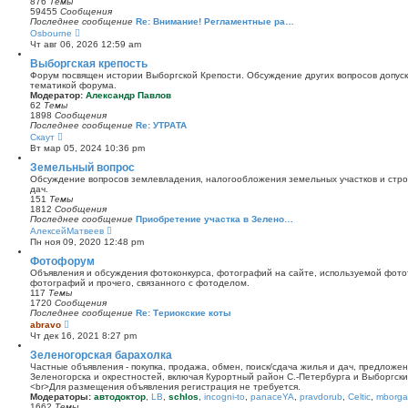
876
Темы
к
59455
Сообщения
п
Последнее сообщение
Re: Внимание! Регламентные ра…
о
П
Osbourne
с
е
Чт авг 06, 2026 12:59 am
л
р
е
е
Выборгская крепость
д
й
Форум посвящен истории Выборгской Крепости. Обсуждение других вопросов допуска
н
т
тематикой форума.
е
и
Модератор:
Александр Павлов
м
к
62
Темы
у
п
1898
Сообщения
с
о
Последнее сообщение
Re: УТРАТА
о
с
П
Скаут
о
л
е
б
Вт мар 05, 2024 10:36 pm
е
р
щ
д
е
Земельный вопрос
е
н
й
н
Обсуждение вопросов землевладения, налогообложения земельных участков и стро
е
т
и
дач.
м
и
ю
151
Темы
у
к
1812
Сообщения
с
п
Последнее сообщение
Приобретение участка в Зелено…
о
о
П
АлексейМатвеев
о
с
е
б
Пн ноя 09, 2020 12:48 pm
л
р
щ
е
е
Фотофорум
е
д
й
н
Объявления и обсуждения фотоконкурса, фотографий на сайте, используемой фото
н
т
и
фотографий и прочего, связанного с фотоделом.
е
и
ю
117
Темы
м
к
1720
Сообщения
у
п
Последнее сообщение
Re: Териокские коты
с
о
П
abravo
о
с
е
о
Чт дек 16, 2021 8:27 pm
л
р
б
е
е
Зеленогорская барахолка
щ
д
й
е
Частные объявления - покупка, продажа, обмен, поиск/сдача жилья и дач, предложе
н
т
н
Зеленогорска и окрестностей, включая Курортный район С.-Петербурга и Выборгск
е
и
и
<br>Для размещения объявления регистрация не требуется.
м
к
ю
Модераторы:
автодоктор
,
LB
,
schlos
,
incogni-to
,
panaceYA
,
pravdorub
,
Celtic
,
mborgal
у
п
1662
Темы