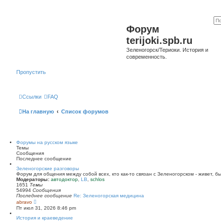
Форум
terijoki.spb.ru
Зеленогорск/Териоки. История и
современность.
Пропустить
Ссылки
FAQ
На главную
Список форумов
Форумы на русском языке
Темы
Сообщения
Последнее сообщение
Зеленогорские разговоры
Форум для общения между собой всех, кто как-то связан с Зеленогорском - живет, б
Модераторы:
автодоктор
,
LB
,
schlos
1651
Темы
54994
Сообщения
Последнее сообщение
Re: Зеленогорская медицина
П
abravo
е
Пт июл 31, 2026 8:46 pm
р
е
История и краеведение