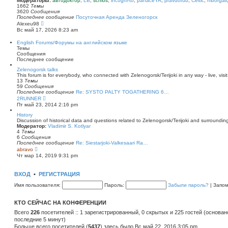
Модераторы:
автодоктор
,
LB
,
schlos
,
incogni-to
,
panaceYA
,
pravdorub
,
Celtic
,
mborgali
ю
у
п
1662
Темы
с
о
3620
Сообщения
о
с
Последнее сообщение
Посуточная Аренда Зеленогорск
о
л
П
Alexeu98
б
е
е
Вс май 17, 2026 8:23 am
щ
д
р
е
н
е
English Forums/Форумы на английском языке
н
е
й
Темы
и
м
т
Сообщения
ю
у
и
Последнее сообщение
с
к
о
п
Zelenogorsk talks
о
о
This forum is for everybody, who connected with Zelenogorsk/Terijoki in any way - live, visit
б
с
13
Темы
щ
л
59
Сообщения
е
е
Последнее сообщение
Re: SYSTO PALTY TOGATHERING 6…
н
д
П
2RUNNER
и
н
е
Пт май 23, 2014 2:16 pm
ю
е
р
м
е
History
у
й
Discussion of historical data and questions related to Zelenogorsk/Terijoki and surrounding 
с
т
Модератор:
Vladimir S. Kotlyar
о
и
4
Темы
о
к
6
Сообщения
б
п
Последнее сообщение
Re: Siestarjoki-Valkesaari Ra…
щ
о
П
abravo
е
с
е
Чт мар 14, 2019 9:31 pm
н
л
р
и
е
е
ю
д
й
ВХОД
•
РЕГИСТРАЦИЯ
н
т
е
и
Имя пользователя:
Пароль:
Забыли пароль?
|
Запо
м
к
у
п
с
о
КТО СЕЙЧАС НА КОНФЕРЕНЦИИ
о
с
о
л
Всего
226
посетителей :: 1 зарегистрированный, 0 скрытых и 225 гостей (основан
б
е
последние 5 минут)
щ
д
е
Больше всего посетителей (
н
5437
) здесь было Вс май 22, 2016 3:05 pm