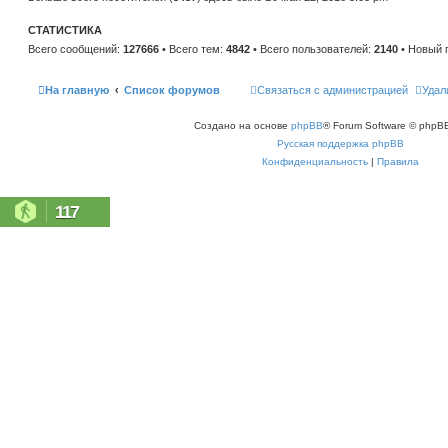
н
е
и
м
ю
СТАТИСТИКА
у
с
Всего сообщений:
127666
• Всего тем:
4842
• Всего пользователей:
2140
• Новый 
о
о
б
щ
На главную
Список форумов
Связаться с администрацией
Удал
е
н
и
Создано на основе
phpBB
® Forum Software © phpBB
ю
Русская поддержка phpBB
Конфиденциальность
|
Правила
117