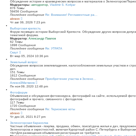
й
Обсуждение истории и краеведческих вопросов и материалов о Зеленогорске/Тери
т
Модераторы:
автодоктор
,
Vladimir S. Kotlyar
и
876
Темы
к
59456
Сообщения
п
Последнее сообщение
Re: Внимание! Регламентные ра…
о
П
abravo
с
е
Чт авг 06, 2026 7:23 pm
л
р
е
е
Выборгская крепость
д
й
Форум посвящен истории Выборгской Крепости. Обсуждение других вопросов допуска
н
т
тематикой форума.
е
и
Модератор:
Александр Павлов
м
к
62
Темы
у
п
1898
Сообщения
с
о
Последнее сообщение
Re: УТРАТА
о
с
П
Скаут
о
л
е
Вт мар 05, 2024 10:36 pm
б
е
р
щ
д
е
Земельный вопрос
е
н
й
Обсуждение вопросов землевладения, налогообложения земельных участков и стро
н
е
т
дач.
и
м
и
151
Темы
ю
у
к
1812
Сообщения
с
п
Последнее сообщение
Приобретение участка в Зелено…
о
о
П
АлексейМатвеев
о
с
е
Пн ноя 09, 2020 12:48 pm
б
л
р
щ
е
е
Фотофорум
е
д
й
Объявления и обсуждения фотоконкурса, фотографий на сайте, используемой фото
н
н
т
фотографий и прочего, связанного с фотоделом.
и
е
и
117
Темы
ю
м
к
1720
Сообщения
у
п
Последнее сообщение
Re: Териокские коты
с
о
П
abravo
о
с
е
Чт дек 16, 2021 8:27 pm
о
л
р
б
е
е
Зеленогорская барахолка
щ
д
й
Частные объявления - покупка, продажа, обмен, поиск/сдача жилья и дач, предложе
е
н
т
Зеленогорска и окрестностей, включая Курортный район С.-Петербурга и Выборгск
н
е
и
<br>Для размещения объявления регистрация не требуется.
и
м
к