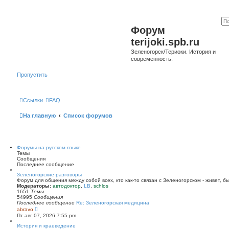
Форум
terijoki.spb.ru
Зеленогорск/Териоки. История и
современность.
Пропустить
Ссылки
FAQ
На главную
Список форумов
Форумы на русском языке
Темы
Сообщения
Последнее сообщение
Зеленогорские разговоры
Форум для общения между собой всех, кто как-то связан с Зеленогорском - живет, б
Модераторы:
автодоктор
,
LB
,
schlos
1651
Темы
54995
Сообщения
Последнее сообщение
Re: Зеленогорская медицина
П
abravo
е
Пт авг 07, 2026 7:55 pm
р
е
История и краеведение