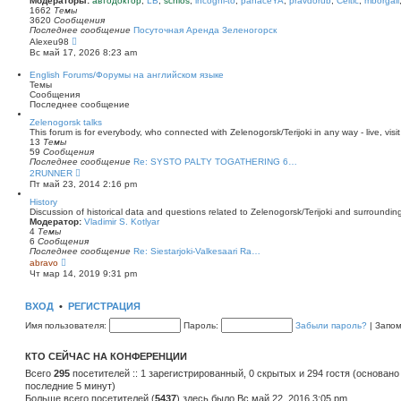
Модераторы:
автодоктор
,
LB
,
schlos
,
incogni-to
,
panaceYA
,
pravdorub
,
Celtic
,
mborgali
ю
у
п
1662
Темы
с
о
3620
Сообщения
о
с
Последнее сообщение
Посуточная Аренда Зеленогорск
о
л
П
Alexeu98
б
е
е
Вс май 17, 2026 8:23 am
щ
д
р
е
н
е
English Forums/Форумы на английском языке
н
е
й
Темы
и
м
т
Сообщения
ю
у
и
Последнее сообщение
с
к
о
п
Zelenogorsk talks
о
о
This forum is for everybody, who connected with Zelenogorsk/Terijoki in any way - live, visit
б
с
13
Темы
щ
л
59
Сообщения
е
е
Последнее сообщение
Re: SYSTO PALTY TOGATHERING 6…
н
д
П
2RUNNER
и
н
е
Пт май 23, 2014 2:16 pm
ю
е
р
м
е
History
у
й
Discussion of historical data and questions related to Zelenogorsk/Terijoki and surrounding 
с
т
Модератор:
Vladimir S. Kotlyar
о
и
4
Темы
о
к
6
Сообщения
б
п
Последнее сообщение
Re: Siestarjoki-Valkesaari Ra…
щ
о
П
abravo
е
с
е
Чт мар 14, 2019 9:31 pm
н
л
р
и
е
е
ю
д
й
ВХОД
•
РЕГИСТРАЦИЯ
н
т
е
и
Имя пользователя:
Пароль:
Забыли пароль?
|
Запо
м
к
у
п
с
о
КТО СЕЙЧАС НА КОНФЕРЕНЦИИ
о
с
о
л
Всего
295
посетителей :: 1 зарегистрированный, 0 скрытых и 294 гостя (основано
б
е
последние 5 минут)
щ
д
е
Больше всего посетителей (
н
5437
) здесь было Вс май 22, 2016 3:05 pm