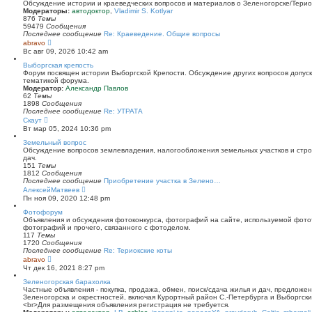
й
Обсуждение истории и краеведческих вопросов и материалов о Зеленогорске/Тери
т
Модераторы:
автодоктор
,
Vladimir S. Kotlyar
и
876
Темы
к
59479
Сообщения
п
Последнее сообщение
Re: Краеведение. Общие вопросы
о
П
abravo
с
е
Вс авг 09, 2026 10:42 am
л
р
е
е
Выборгская крепость
д
й
Форум посвящен истории Выборгской Крепости. Обсуждение других вопросов допуска
н
т
тематикой форума.
е
и
Модератор:
Александр Павлов
м
к
62
Темы
у
п
1898
Сообщения
с
о
Последнее сообщение
Re: УТРАТА
о
с
П
Скаут
о
л
е
Вт мар 05, 2024 10:36 pm
б
е
р
щ
д
е
Земельный вопрос
е
н
й
Обсуждение вопросов землевладения, налогообложения земельных участков и стро
н
е
т
дач.
и
м
и
151
Темы
ю
у
к
1812
Сообщения
с
п
Последнее сообщение
Приобретение участка в Зелено…
о
о
П
АлексейМатвеев
о
с
е
Пн ноя 09, 2020 12:48 pm
б
л
р
щ
е
е
Фотофорум
е
д
й
Объявления и обсуждения фотоконкурса, фотографий на сайте, используемой фото
н
н
т
фотографий и прочего, связанного с фотоделом.
и
е
и
117
Темы
ю
м
к
1720
Сообщения
у
п
Последнее сообщение
Re: Териокские коты
с
о
П
abravo
о
с
е
Чт дек 16, 2021 8:27 pm
о
л
р
б
е
е
Зеленогорская барахолка
щ
д
й
Частные объявления - покупка, продажа, обмен, поиск/сдача жилья и дач, предложе
е
н
т
Зеленогорска и окрестностей, включая Курортный район С.-Петербурга и Выборгск
н
е
и
<br>Для размещения объявления регистрация не требуется.
и
м
к