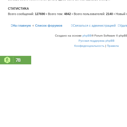
н
е
и
м
ю
СТАТИСТИКА
у
с
Всего сообщений:
127690
• Всего тем:
4842
• Всего пользователей:
2140
• Новый 
о
о
б
щ
На главную
Список форумов
Связаться с администрацией
Удал
е
н
и
Создано на основе
phpBB
® Forum Software © phpBB
ю
Русская поддержка phpBB
Конфиденциальность
|
Правила
78