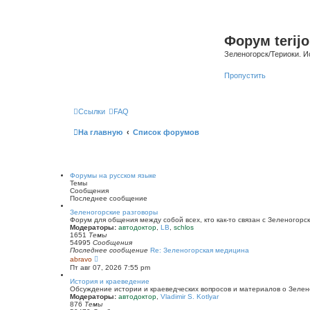
Форум terijo
Зеленогорск/Териоки. И
Пропустить
Ссылки
FAQ
На главную
Список форумов
Форумы на русском языке
Темы
Сообщения
Последнее сообщение
Зеленогорские разговоры
Форум для общения между собой всех, кто как-то связан с Зеленогорск
Модераторы:
автодоктор
,
LB
,
schlos
1651
Темы
54995
Сообщения
Последнее сообщение
Re: Зеленогорская медицина
П
abravo
е
Пт авг 07, 2026 7:55 pm
р
е
История и краеведение
й
Обсуждение истории и краеведческих вопросов и материалов о Зелен
т
Модераторы:
автодоктор
,
Vladimir S. Kotlyar
и
876
Темы