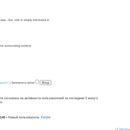
y - live, visit or simply interested in
nd surrounding territory
ароль?
|
Запомнить меня
стя (основано на активности пользователей за последние 5 минут)
pm
140
• Новый пользователь:
Fvisht
Связать