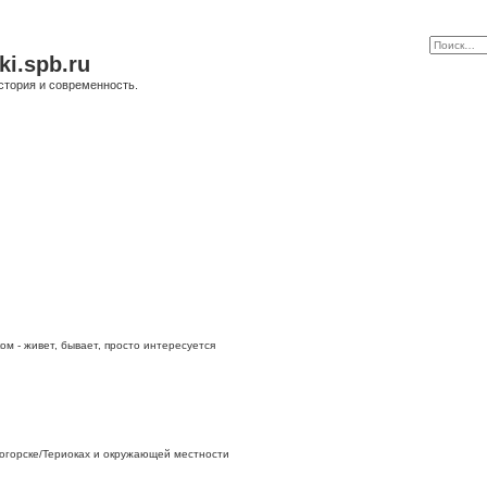
ki.spb.ru
стория и современность.
ом - живет, бывает, просто интересуется
огорске/Териоках и окружающей местности