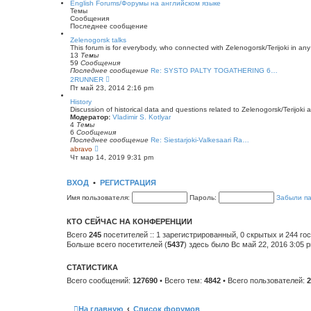
English Forums/Форумы на английском языке
щ
н
й
Темы
е
е
т
Сообщения
н
м
и
Последнее сообщение
и
у
к
ю
с
п
Zelenogorsk talks
о
о
This forum is for everybody, who connected with Zelenogorsk/Terijoki in any wa
о
с
13
Темы
б
л
59
Сообщения
щ
е
Последнее сообщение
Re: SYSTO PALTY TOGATHERING 6…
е
д
П
2RUNNER
н
н
е
Пт май 23, 2014 2:16 pm
и
е
р
ю
м
е
History
у
й
Discussion of historical data and questions related to Zelenogorsk/Terijoki a
с
т
Модератор:
Vladimir S. Kotlyar
о
и
4
Темы
о
к
6
Сообщения
б
п
Последнее сообщение
Re: Siestarjoki-Valkesaari Ra…
щ
о
П
abravo
е
с
е
Чт мар 14, 2019 9:31 pm
н
л
р
и
е
е
ю
д
й
ВХОД
•
РЕГИСТРАЦИЯ
н
т
е
и
Имя пользователя:
Пароль:
Забыли п
м
к
у
п
с
о
КТО СЕЙЧАС НА КОНФЕРЕНЦИИ
о
с
о
л
Всего
245
посетителей :: 1 зарегистрированный, 0 скрытых и 244 го
б
е
Больше всего посетителей (
5437
) здесь было Вс май 22, 2016 3:05 
щ
д
е
н
н
е
СТАТИСТИКА
и
м
ю
у
Всего сообщений:
127690
• Всего тем:
4842
• Всего пользователей:
2
с
о
о
б
На главную
Список форумов