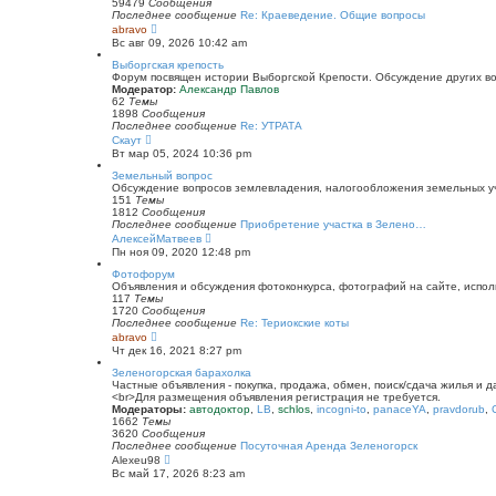
к
59479
Сообщения
п
Последнее сообщение
Re: Краеведение. Общие вопросы
о
П
abravo
с
е
Вс авг 09, 2026 10:42 am
л
р
е
е
Выборгская крепость
д
й
Форум посвящен истории Выборгской Крепости. Обсуждение других воп
н
т
Модератор:
Александр Павлов
е
и
62
Темы
м
к
1898
Сообщения
у
п
Последнее сообщение
Re: УТРАТА
с
о
П
Скаут
о
с
е
Вт мар 05, 2024 10:36 pm
о
л
р
б
е
е
Земельный вопрос
щ
д
й
Обсуждение вопросов землевладения, налогообложения земельных уча
е
н
т
151
Темы
н
е
и
1812
Сообщения
и
м
к
Последнее сообщение
Приобретение участка в Зелено…
ю
у
п
П
АлексейМатвеев
с
о
е
Пн ноя 09, 2020 12:48 pm
о
с
р
о
л
е
Фотофорум
б
е
й
Объявления и обсуждения фотоконкурса, фотографий на сайте, испол
щ
д
т
117
Темы
е
н
и
1720
Сообщения
н
е
к
Последнее сообщение
Re: Териокские коты
и
м
п
П
abravo
ю
у
о
е
Чт дек 16, 2021 8:27 pm
с
с
р
о
л
е
Зеленогорская барахолка
о
е
й
Частные объявления - покупка, продажа, обмен, поиск/сдача жилья и 
б
д
т
<br>Для размещения объявления регистрация не требуется.
щ
н
и
Модераторы:
автодоктор
,
LB
,
schlos
,
incogni-to
,
panaceYA
,
pravdorub
,
е
е
к
1662
Темы
н
м
п
3620
Сообщения
и
у
о
Последнее сообщение
Посуточная Аренда Зеленогорск
ю
с
с
П
Alexeu98
о
л
е
Вс май 17, 2026 8:23 am
о
е
р
б
д
е