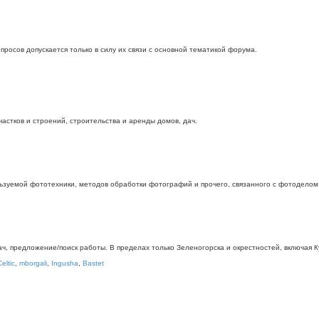
росов допускается только в силу их связи с основной тематикой форума.
стков и строений, строительства и аренды домов, дач.
ьзуемой фототехники, методов обработки фотографий и прочего, связанного с фотоделом
дач, предложение/поиск работы. В пределах только Зеленогорска и окрестностей, включая
Celtic
,
mborgali
,
Ingusha
,
Bastet