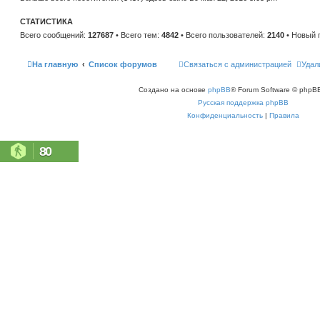
н
е
и
м
ю
СТАТИСТИКА
у
с
Всего сообщений:
127687
• Всего тем:
4842
• Всего пользователей:
2140
• Новый 
о
о
б
щ
На главную
Список форумов
Связаться с администрацией
Удал
е
н
и
Создано на основе
phpBB
® Forum Software © phpBB
ю
Русская поддержка phpBB
Конфиденциальность
|
Правила
80