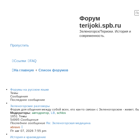
Форум
terijoki.spb.ru
Зеленогорск/Териоки. История и
современность.
Пропустить
Ссылки
FAQ
На главную
Список форумов
Форумы на русском языке
Темы
Сообщения
Последнее сообщение
Зеленогорские разговоры
Форум для общения между собой всех, кто как-то связан с Зеленогорском - живет, б
Модераторы:
автодоктор
,
LB
,
schlos
1651
Темы
54995
Сообщения
Последнее сообщение
Re: Зеленогорская медицина
П
abravo
е
Пт авг 07, 2026 7:55 pm
р
е
История и краеведение