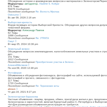
й
Обсуждение истории и краеведческих вопросов и материалов о Зеленогорске/Тери
т
Модераторы:
автодоктор
,
Vladimir S. Kotlyar
и
876
Темы
к
59476
Сообщения
п
Последнее сообщение
Re: Волость Муолаа
о
П
Osbourne
с
е
Вс авг 09, 2026 2:16 am
л
р
е
е
Выборгская крепость
д
й
Форум посвящен истории Выборгской Крепости. Обсуждение других вопросов допуска
н
т
тематикой форума.
е
и
Модератор:
Александр Павлов
м
к
62
Темы
у
п
1898
Сообщения
с
о
Последнее сообщение
Re: УТРАТА
о
с
П
Скаут
о
л
е
Вт мар 05, 2024 10:36 pm
б
е
р
щ
д
е
Земельный вопрос
е
н
й
Обсуждение вопросов землевладения, налогообложения земельных участков и стро
н
е
т
дач.
и
м
и
151
Темы
ю
у
к
1812
Сообщения
с
п
Последнее сообщение
Приобретение участка в Зелено…
о
о
П
АлексейМатвеев
о
с
е
Пн ноя 09, 2020 12:48 pm
б
л
р
щ
е
е
Фотофорум
е
д
й
Объявления и обсуждения фотоконкурса, фотографий на сайте, используемой фото
н
н
т
фотографий и прочего, связанного с фотоделом.
и
е
и
117
Темы
ю
м
к
1720
Сообщения
у
п
Последнее сообщение
Re: Териокские коты
с
о
П
abravo
о
с
е
Чт дек 16, 2021 8:27 pm
о
л
р
б
е
е
Зеленогорская барахолка
щ
д
й
Частные объявления - покупка, продажа, обмен, поиск/сдача жилья и дач, предложе
е
н
т
Зеленогорска и окрестностей, включая Курортный район С.-Петербурга и Выборгск
н
е
и
<br>Для размещения объявления регистрация не требуется.
и
м
к