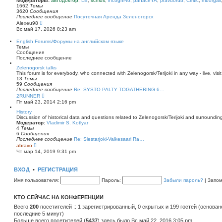
Модераторы:
автодоктор
,
LB
,
schlos
,
incogni-to
,
panaceYA
,
pravdorub
,
Celtic
,
mborgali
ю
у
п
1662
Темы
с
о
3620
Сообщения
о
с
Последнее сообщение
Посуточная Аренда Зеленогорск
о
л
П
Alexeu98
б
е
е
Вс май 17, 2026 8:23 am
щ
д
р
е
н
е
English Forums/Форумы на английском языке
н
е
й
Темы
и
м
т
Сообщения
ю
у
и
Последнее сообщение
с
к
о
п
Zelenogorsk talks
о
о
This forum is for everybody, who connected with Zelenogorsk/Terijoki in any way - live, visit
б
с
13
Темы
щ
л
59
Сообщения
е
е
Последнее сообщение
Re: SYSTO PALTY TOGATHERING 6…
н
д
П
2RUNNER
и
н
е
Пт май 23, 2014 2:16 pm
ю
е
р
м
е
History
у
й
Discussion of historical data and questions related to Zelenogorsk/Terijoki and surrounding 
с
т
Модератор:
Vladimir S. Kotlyar
о
и
4
Темы
о
к
6
Сообщения
б
п
Последнее сообщение
Re: Siestarjoki-Valkesaari Ra…
щ
о
П
abravo
е
с
е
Чт мар 14, 2019 9:31 pm
н
л
р
и
е
е
ю
д
й
ВХОД
•
РЕГИСТРАЦИЯ
н
т
е
и
Имя пользователя:
Пароль:
Забыли пароль?
|
Запо
м
к
у
п
с
о
КТО СЕЙЧАС НА КОНФЕРЕНЦИИ
о
с
о
л
Всего
200
посетителей :: 1 зарегистрированный, 0 скрытых и 199 гостей (основан
б
е
последние 5 минут)
щ
д
е
Больше всего посетителей (
н
5437
) здесь было Вс май 22, 2016 3:05 pm