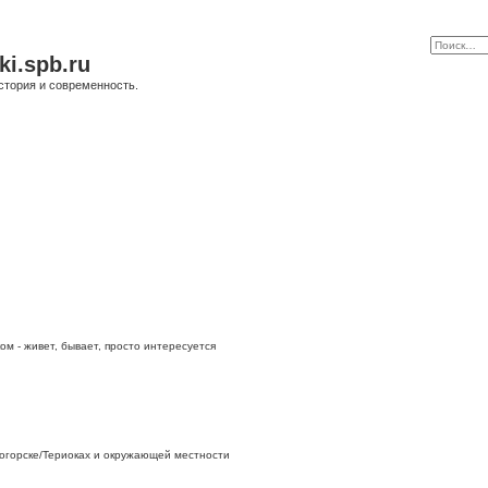
ki.spb.ru
стория и современность.
ом - живет, бывает, просто интересуется
огорске/Териоках и окружающей местности