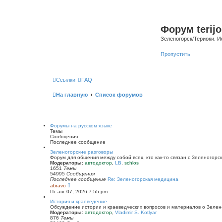
Форум terijo
Зеленогорск/Териоки. И
Пропустить
Ссылки
FAQ
На главную
Список форумов
Форумы на русском языке
Темы
Сообщения
Последнее сообщение
Зеленогорские разговоры
Форум для общения между собой всех, кто как-то связан с Зеленогорск
Модераторы:
автодоктор
,
LB
,
schlos
1651
Темы
54995
Сообщения
Последнее сообщение
Re: Зеленогорская медицина
П
abravo
е
Пт авг 07, 2026 7:55 pm
р
е
История и краеведение
й
Обсуждение истории и краеведческих вопросов и материалов о Зелен
т
Модераторы:
автодоктор
,
Vladimir S. Kotlyar
и
876
Темы