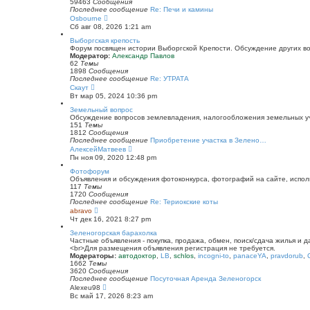
к
59463
Сообщения
п
Последнее сообщение
Re: Печи и камины
о
П
Osbourne
с
е
Сб авг 08, 2026 1:21 am
л
р
е
е
Выборгская крепость
д
й
Форум посвящен истории Выборгской Крепости. Обсуждение других воп
н
т
Модератор:
Александр Павлов
е
и
62
Темы
м
к
1898
Сообщения
у
п
Последнее сообщение
Re: УТРАТА
с
о
П
Скаут
о
с
е
Вт мар 05, 2024 10:36 pm
о
л
р
б
е
е
Земельный вопрос
щ
д
й
Обсуждение вопросов землевладения, налогообложения земельных уча
е
н
т
151
Темы
н
е
и
1812
Сообщения
и
м
к
Последнее сообщение
Приобретение участка в Зелено…
ю
у
п
П
АлексейМатвеев
с
о
е
Пн ноя 09, 2020 12:48 pm
о
с
р
о
л
е
Фотофорум
б
е
й
Объявления и обсуждения фотоконкурса, фотографий на сайте, испол
щ
д
т
117
Темы
е
н
и
1720
Сообщения
н
е
к
Последнее сообщение
Re: Териокские коты
и
м
п
П
abravo
ю
у
о
е
Чт дек 16, 2021 8:27 pm
с
с
р
о
л
е
Зеленогорская барахолка
о
е
й
Частные объявления - покупка, продажа, обмен, поиск/сдача жилья и 
б
д
т
<br>Для размещения объявления регистрация не требуется.
щ
н
и
Модераторы:
автодоктор
,
LB
,
schlos
,
incogni-to
,
panaceYA
,
pravdorub
,
е
е
к
1662
Темы
н
м
п
3620
Сообщения
и
у
о
Последнее сообщение
Посуточная Аренда Зеленогорск
ю
с
с
П
Alexeu98
о
л
е
Вс май 17, 2026 8:23 am
о
е
р
б
д
е