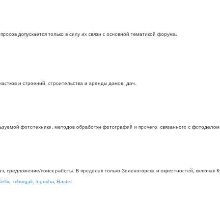
росов допускается только в силу их связи с основной тематикой форума.
стков и строений, строительства и аренды домов, дач.
ьзуемой фототехники, методов обработки фотографий и прочего, связанного с фотоделом
дач, предложение/поиск работы. В пределах только Зеленогорска и окрестностей, включая
Celtic
,
mborgali
,
Ingusha
,
Bastet