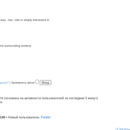
y - live, visit or simply interested in
nd surrounding territory
ароль?
|
Запомнить меня
стя (основано на активности пользователей за последние 5 минут)
pm
140
• Новый пользователь:
Fvisht
Связать