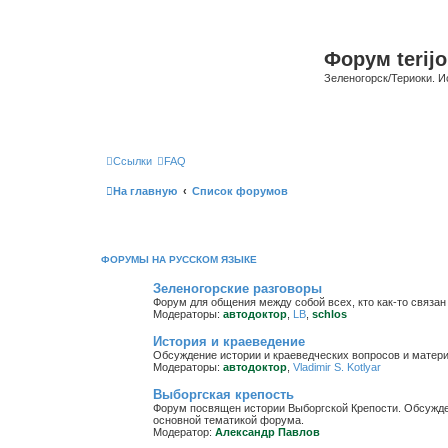
Форум terijo
Зеленогорск/Териоки. И
Ссылки
FAQ
На главную
Список форумов
ФОРУМЫ НА РУССКОМ ЯЗЫКЕ
Зеленогорские разговоры
Форум для общения между собой всех, кто как-то связан 
Модераторы:
автодоктор
,
LB
,
schlos
История и краеведение
Обсуждение истории и краеведческих вопросов и матер
Модераторы:
автодоктор
,
Vladimir S. Kotlyar
Выборгская крепость
Форум посвящен истории Выборгской Крепости. Обсужден
основной тематикой форума.
Модератор:
Александр Павлов