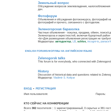
Земельный вопрос
Обсуждение вопросов землевладения, налогообложения з
дач.
Фотофорум
Объявления и обсуждения фотоконкурса, фотографий на
фотографий и прочего, связанного с фотоделом.
Зеленогорская барахолка
Частные объявления - покупка, продажа, обмен, поиск/с
Зеленогорска и окрестностей, включая Курортный район 
<br>Для размещения объявления регистрация не требует
Модераторы:
автодоктор
,
LB
,
schlos
,
incogni-to
,
panace
ENGLISH FORUMS/ФОРУМЫ НА АНГЛИЙСКОМ ЯЗЫКЕ
Zelenogorsk talks
This forum is for everybody, who connected with Zelenogorsk/Te
History
Discussion of historical data and questions related to Zelenog
Модератор:
Vladimir S. Kotlyar
ВХОД
•
РЕГИСТРАЦИЯ
Имя пользователя:
Пароль:
КТО СЕЙЧАС НА КОНФЕРЕНЦИИ
Всего
382
посетителя :: 1 зарегистрированный, 0 скрытых и 381 гос