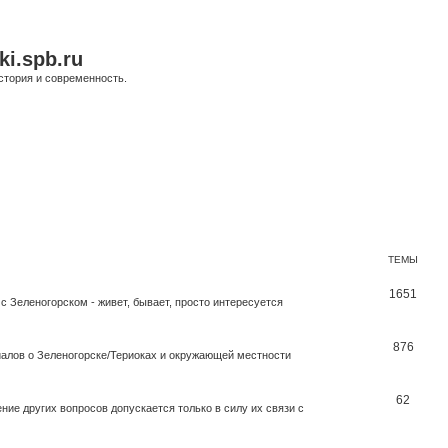
ki.spb.ru
стория и современность.
ТЕМЫ
1651
с Зеленогорском - живет, бывает, просто интересуется
876
иалов о Зеленогорске/Териоках и окружающей местности
62
ие других вопросов допускается только в силу их связи с