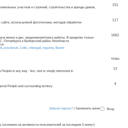
151
емельных участков и строений, строительства и аренды домов,
117
 сайте, используемой фототехники, методов обработки
1662
дача жилья и дач, предложение/поиск работы. В пределах только
С.-Петербурга и Выборгский район Ленобласти.
ся.
YA
,
pravdorub
,
Celtic
,
mborgali
,
Ingusha
,
Bastet
ТЕМЫ
13
rijoki in any way - live, visit or simply interested in
4
orsk/Terijoki and surrounding territory
Забыли пароль?
|
Запомнить меня
ть (основано на активности пользователей за последние 5 минут)