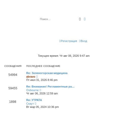
Поиск
Расширенный по
Регистрация
Вход
Текущее время: Чт авг 06, 2026 9:47 am
СООБЩЕНИЯ
ПОСЛЕДНЕЕ СООБЩЕНИЕ
Re: Зеленогорская медицина
54994
П
abravo
е
Пт июл 31, 2026 8:46 pm
р
е
Re: Внимание! Регламентные ра…
59455
й
П
Osbourne
т
е
Чт авг 06, 2026 12:59 am
и
р
к
е
Re: УТРАТА
п
1898
й
П
о
Скаут
т
е
с
Вт мар 05, 2024 10:36 pm
и
р
л
к
е
е
п