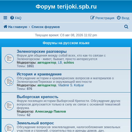
Форум terijoki.spb.ru
FAQ
Регистрация
Вход
П
На главную
Список форумов
о
Текущее время: Сб авг 08, 2026 11:02 pm
и
Форумы на русском языке
с
Зеленогорские разговоры
к
Форум для общения между собой всех, кто как-то связан с
Зеленогорском - живет, бывает, просто интересуется
Модераторы:
автодоктор
,
LB
,
schlos
Темы:
1651
История и краеведение
Обсуждение истории и краеведческих вопросов и материалов о
Зеленогорске/Териоках и окружающей местности
Модераторы:
автодоктор
,
Vladimir S. Kotlyar
Темы:
876
Выборгская крепость
Форум посвящен истории Выборгской Крепости. Обсуждение других
вопросов допускается только в силу их связи с основной тематикой
форума.
Модератор:
Александр Павлов
Темы:
62
Земельный вопрос
Обсуждение вопросов землевладения, налогообложения земельных
участков и строений, строительства и аренды домов, дач.