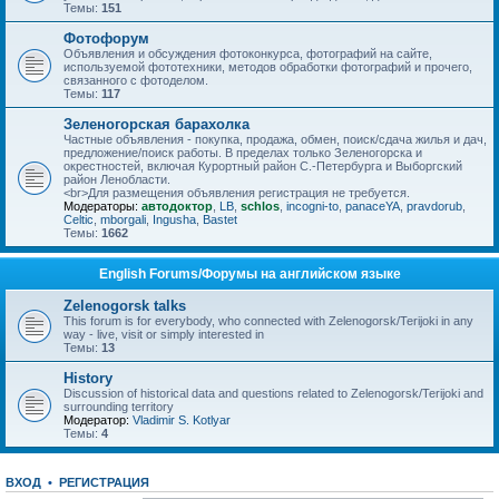
Темы:
151
Фотофорум
Объявления и обсуждения фотоконкурса, фотографий на сайте,
используемой фототехники, методов обработки фотографий и прочего,
связанного с фотоделом.
Темы:
117
Зеленогорская барахолка
Частные объявления - покупка, продажа, обмен, поиск/сдача жилья и дач,
предложение/поиск работы. В пределах только Зеленогорска и
окрестностей, включая Курортный район С.-Петербурга и Выборгский
район Ленобласти.
<br>Для размещения объявления регистрация не требуется.
Модераторы:
автодоктор
,
LB
,
schlos
,
incogni-to
,
panaceYA
,
pravdorub
,
Celtic
,
mborgali
,
Ingusha
,
Bastet
Темы:
1662
English Forums/Форумы на английском языке
Zelenogorsk talks
This forum is for everybody, who connected with Zelenogorsk/Terijoki in any
way - live, visit or simply interested in
Темы:
13
History
Discussion of historical data and questions related to Zelenogorsk/Terijoki and
surrounding territory
Модератор:
Vladimir S. Kotlyar
Темы:
4
ВХОД
•
РЕГИСТРАЦИЯ