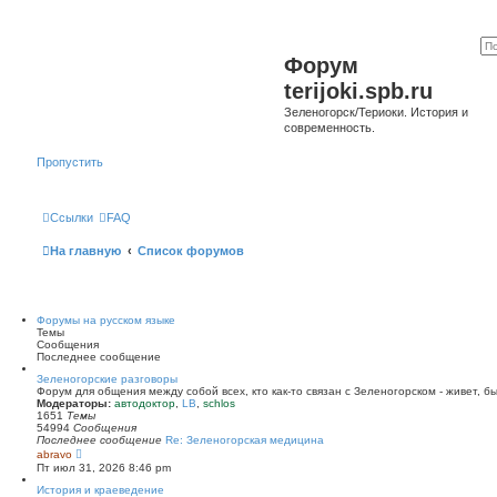
Форум
terijoki.spb.ru
Зеленогорск/Териоки. История и
современность.
Пропустить
Ссылки
FAQ
На главную
Список форумов
Форумы на русском языке
Темы
Сообщения
Последнее сообщение
Зеленогорские разговоры
Форум для общения между собой всех, кто как-то связан с Зеленогорском - живет, б
Модераторы:
автодоктор
,
LB
,
schlos
1651
Темы
54994
Сообщения
Последнее сообщение
Re: Зеленогорская медицина
П
abravo
е
Пт июл 31, 2026 8:46 pm
р
е
История и краеведение