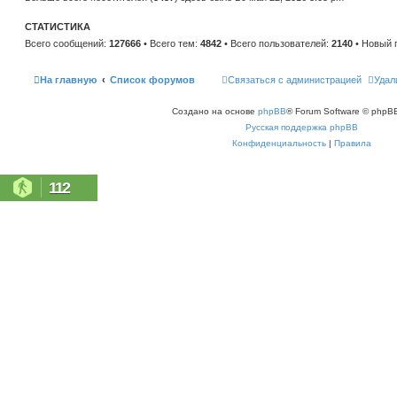
н
е
и
м
ю
СТАТИСТИКА
у
с
Всего сообщений:
127666
• Всего тем:
4842
• Всего пользователей:
2140
• Новый 
о
о
б
щ
На главную
Список форумов
Связаться с администрацией
Удал
е
н
и
Создано на основе
phpBB
® Forum Software © phpBB
ю
Русская поддержка phpBB
Конфиденциальность
|
Правила
112