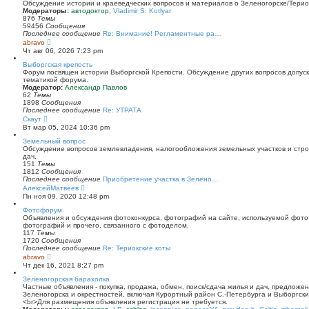
й
Обсуждение истории и краеведческих вопросов и материалов о Зеленогорске/Тери
т
Модераторы:
автодоктор
,
Vladimir S. Kotlyar
и
876
Темы
к
59456
Сообщения
п
Последнее сообщение
Re: Внимание! Регламентные ра…
о
П
abravo
с
е
Чт авг 06, 2026 7:23 pm
л
р
е
е
Выборгская крепость
д
й
Форум посвящен истории Выборгской Крепости. Обсуждение других вопросов допуска
н
т
тематикой форума.
е
и
Модератор:
Александр Павлов
м
к
62
Темы
у
п
1898
Сообщения
с
о
Последнее сообщение
Re: УТРАТА
о
с
П
Скаут
о
л
е
Вт мар 05, 2024 10:36 pm
б
е
р
щ
д
е
Земельный вопрос
е
н
й
Обсуждение вопросов землевладения, налогообложения земельных участков и стро
н
е
т
дач.
и
м
и
151
Темы
ю
у
к
1812
Сообщения
с
п
Последнее сообщение
Приобретение участка в Зелено…
о
о
П
АлексейМатвеев
о
с
е
Пн ноя 09, 2020 12:48 pm
б
л
р
щ
е
е
Фотофорум
е
д
й
Объявления и обсуждения фотоконкурса, фотографий на сайте, используемой фото
н
н
т
фотографий и прочего, связанного с фотоделом.
и
е
и
117
Темы
ю
м
к
1720
Сообщения
у
п
Последнее сообщение
Re: Териокские коты
с
о
П
abravo
о
с
е
Чт дек 16, 2021 8:27 pm
о
л
р
б
е
е
Зеленогорская барахолка
щ
д
й
Частные объявления - покупка, продажа, обмен, поиск/сдача жилья и дач, предложе
е
н
т
Зеленогорска и окрестностей, включая Курортный район С.-Петербурга и Выборгск
н
е
и
<br>Для размещения объявления регистрация не требуется.
и
м
к