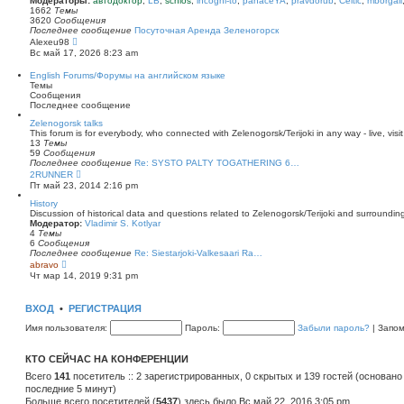
Модераторы:
автодоктор
,
LB
,
schlos
,
incogni-to
,
panaceYA
,
pravdorub
,
Celtic
,
mborgali
ю
у
п
1662
Темы
с
о
3620
Сообщения
о
с
Последнее сообщение
Посуточная Аренда Зеленогорск
о
л
П
Alexeu98
б
е
е
Вс май 17, 2026 8:23 am
щ
д
р
е
н
е
English Forums/Форумы на английском языке
н
е
й
Темы
и
м
т
Сообщения
ю
у
и
Последнее сообщение
с
к
о
п
Zelenogorsk talks
о
о
This forum is for everybody, who connected with Zelenogorsk/Terijoki in any way - live, visit
б
с
13
Темы
щ
л
59
Сообщения
е
е
Последнее сообщение
Re: SYSTO PALTY TOGATHERING 6…
н
д
П
2RUNNER
и
н
е
Пт май 23, 2014 2:16 pm
ю
е
р
м
е
History
у
й
Discussion of historical data and questions related to Zelenogorsk/Terijoki and surrounding 
с
т
Модератор:
Vladimir S. Kotlyar
о
и
4
Темы
о
к
6
Сообщения
б
п
Последнее сообщение
Re: Siestarjoki-Valkesaari Ra…
щ
о
П
abravo
е
с
е
Чт мар 14, 2019 9:31 pm
н
л
р
и
е
е
ю
д
й
ВХОД
•
РЕГИСТРАЦИЯ
н
т
е
и
Имя пользователя:
Пароль:
Забыли пароль?
|
Запо
м
к
у
п
с
о
КТО СЕЙЧАС НА КОНФЕРЕНЦИИ
о
с
о
л
Всего
141
посетитель :: 2 зарегистрированных, 0 скрытых и 139 гостей (основано
б
е
последние 5 минут)
щ
д
е
Больше всего посетителей (
н
5437
) здесь было Вс май 22, 2016 3:05 pm