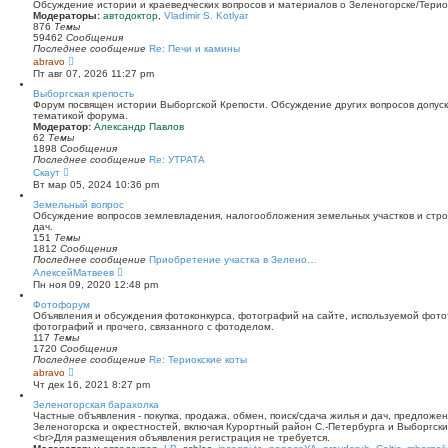
й
Обсуждение истории и краеведческих вопросов и материалов о Зеленогорске/Тери
т
Модераторы:
автодоктор
,
Vladimir S. Kotlyar
и
876
Темы
к
59462
Сообщения
п
Последнее сообщение
Re: Печи и камины
о
П
abravo
с
е
Пт авг 07, 2026 11:27 pm
л
р
е
е
Выборгская крепость
д
й
Форум посвящен истории Выборгской Крепости. Обсуждение других вопросов допуска
н
т
тематикой форума.
е
и
Модератор:
Александр Павлов
м
к
62
Темы
у
п
1898
Сообщения
с
о
Последнее сообщение
Re: УТРАТА
о
с
П
Скаут
о
л
е
Вт мар 05, 2024 10:36 pm
б
е
р
щ
д
е
Земельный вопрос
е
н
й
Обсуждение вопросов землевладения, налогообложения земельных участков и стро
н
е
т
дач.
и
м
и
151
Темы
ю
у
к
1812
Сообщения
с
п
Последнее сообщение
Приобретение участка в Зелено…
о
о
П
АлексейМатвеев
о
с
е
Пн ноя 09, 2020 12:48 pm
б
л
р
щ
е
е
Фотофорум
е
д
й
Объявления и обсуждения фотоконкурса, фотографий на сайте, используемой фото
н
н
т
фотографий и прочего, связанного с фотоделом.
и
е
и
117
Темы
ю
м
к
1720
Сообщения
у
п
Последнее сообщение
Re: Териокские коты
с
о
П
abravo
о
с
е
Чт дек 16, 2021 8:27 pm
о
л
р
б
е
е
Зеленогорская барахолка
щ
д
й
Частные объявления - покупка, продажа, обмен, поиск/сдача жилья и дач, предложе
е
н
т
Зеленогорска и окрестностей, включая Курортный район С.-Петербурга и Выборгск
н
е
и
<br>Для размещения объявления регистрация не требуется.
и
м
к