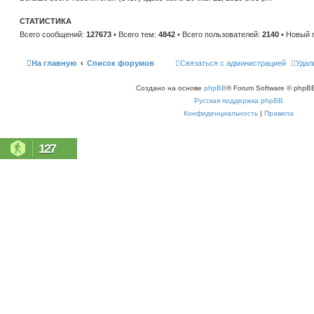
н
е
и
м
ю
СТАТИСТИКА
у
с
Всего сообщений:
127673
• Всего тем:
4842
• Всего пользователей:
2140
• Новый 
о
о
б
щ
На главную
Список форумов
Связаться с администрацией
Удал
е
н
и
Создано на основе
phpBB
® Forum Software © phpBB
ю
Русская поддержка phpBB
Конфиденциальность
|
Правила
127