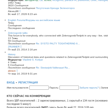
Модераторы:
автодоктор
,
LB
,
schlos
,
incogni-to
,
panaceYA
,
pravdorub
,
Celtic
,
mborgali
ю
у
п
1662
Темы
с
о
3620
Сообщения
о
с
Последнее сообщение
Посуточная Аренда Зеленогорск
о
л
П
Alexeu98
б
е
е
Вс май 17, 2026 8:23 am
щ
д
р
е
н
е
English Forums/Форумы на английском языке
н
е
й
Темы
и
м
т
Сообщения
ю
у
и
Последнее сообщение
с
к
о
п
Zelenogorsk talks
о
о
This forum is for everybody, who connected with Zelenogorsk/Terijoki in any way - live, visit
б
с
13
Темы
щ
л
59
Сообщения
е
е
Последнее сообщение
Re: SYSTO PALTY TOGATHERING 6…
н
д
П
2RUNNER
и
н
е
Пт май 23, 2014 2:16 pm
ю
е
р
м
е
History
у
й
Discussion of historical data and questions related to Zelenogorsk/Terijoki and surrounding 
с
т
Модератор:
Vladimir S. Kotlyar
о
и
4
Темы
о
к
6
Сообщения
б
п
Последнее сообщение
Re: Siestarjoki-Valkesaari Ra…
щ
о
П
abravo
е
с
е
Чт мар 14, 2019 9:31 pm
н
л
р
и
е
е
ю
д
й
ВХОД
•
РЕГИСТРАЦИЯ
н
т
е
и
Имя пользователя:
Пароль:
Забыли пароль?
|
Запо
м
к
у
п
с
о
КТО СЕЙЧАС НА КОНФЕРЕНЦИИ
о
с
о
л
Всего
137
посетителей :: 2 зарегистрированных, 1 скрытый и 134 гостя (основано
б
е
последние 5 минут)
щ
д
е
Больше всего посетителей (
н
5437
) здесь было Вс май 22, 2016 3:05 pm