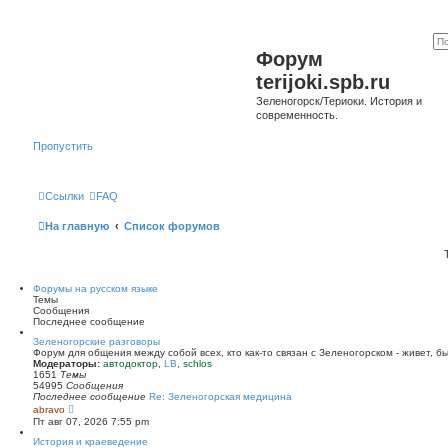
Форум
terijoki.spb.ru
Зеленогорск/Териоки. История и
современность.
Пропустить
Ссылки
FAQ
На главную
Список форумов
Форумы на русском языке
Темы
Сообщения
Последнее сообщение
Зеленогорские разговоры
Форум для общения между собой всех, кто как-то связан с Зеленогорском - живет, б
Модераторы:
автодоктор
,
LB
,
schlos
1651
Темы
54995
Сообщения
Последнее сообщение
Re: Зеленогорская медицина
П
abravo
е
Пт авг 07, 2026 7:55 pm
р
е
История и краеведение