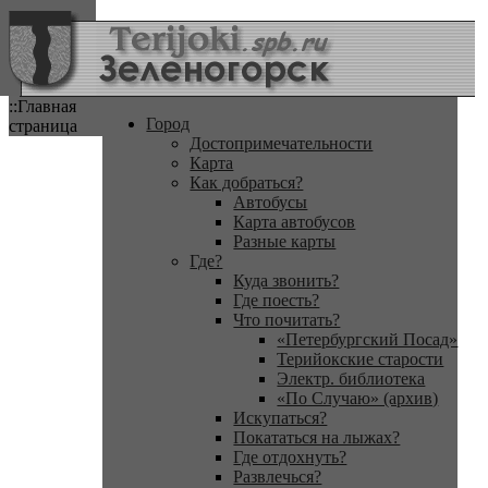
::Главная
Город
страница
Достопримечательности
Карта
Как добраться?
Автобусы
Карта автобусов
Разные карты
Где?
Куда звонить?
Где поесть?
Что почитать?
«Петербургский Посад»
Терийокские старости
Электр. библиотека
«По Случаю» (архив)
Искупаться?
Покататься на лыжах?
Где отдохнуть?
Развлечься?