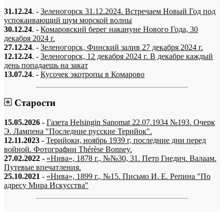
31.12.24
. -
Зеленогорск 31.12.2024. Встречаем Новый Год под
успокаивающий шум морской волны
30.12.24
. -
Комаровский берег накануне Нового Года, 30
декабря 2024 г.
27.12.24
. -
Зеленогорск, Финский залив 27 декабря 2024 г.
12.12.24
. -
Зеленогорск, 12 декабря 2024 г. В декабре каждый
день попадаешь на закат
13.07.24
. -
Кусочек экотропы в Комарово
Старости
15.05.2026
-
Газета Helsingin Sanomat 22.07.1934 №193. Очерк
Э. Лампена "Последние русские Терийок".
12.11.2023
-
Терийоки, ноябрь 1939 г, последние дни перед
войной. Фотографии Thérèse Bonney.
27.02.2022
-
«Нива», 1878 г., №№30, 31. Петр Гнедич. Валаам.
Путевые впечатления.
25.10.2021
-
«Нива», 1899 г., №15. Письмо И. Е. Репина "По
адресу Мира Искусства"
«…когда они спросят нас, что мы делаем, мы ответим: мы вспоминаем.