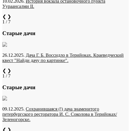
10.02.2026.
История вокзала остановочного пункта
Уураансалми II.
❮
❯
1 / 7
Старые дачи
26.12.2025.
Дача Г. Б. Воссидло в Терийоках. Краеведческий
квест "Найди дачу по картинке".
❮
❯
1 / 7
Старые дачи
09.12.2025.
Сохранившаяся (!) дача знаменитого
петербургского ресторатора И. С. Соколова в Терийоках/
Зеленогорске.
❮
❯