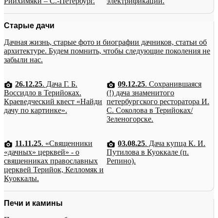
Рийхимяки – С.-Петербург.
электрификации.
Старые дачи
Дачная жизнь, старые фото и биографии дачников, статьи об
архитектуре. Будем помнить, чтобы следующие поколения не
забыли нас.
26.12.25
. Дача Г. Б.
09.12.25
. Сохранившаяся
Воссидло в Терийоках.
(!) дача знаменитого
Краеведческий квест «Найди
петербургского ресторатора И.
дачу по картинке».
С. Соколова в Терийоках/
Зеленогорске.
11.11.25
. «Священники
03.08.25
. Дача купца К. И.
«дачных» церквей» - о
Путилова в Куоккале (п.
священниках православных
Репино).
церквей Терийок, Келломяк и
Куоккалы.
Печи и камины