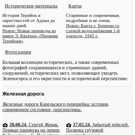
Исторические материалы
Карты
История Терийок и
Старинные и современные,
окрестностей от Адама до
подробные и не очень.
наших дней.
Новое: Карта г. Териоки со
Новое: Новые переводы из
схемой водоснабжения 1-й
книги Э. Кяхёнен «Прежние
очереди, 1945 г.
Терийоки»
Фотогалерея
Большая коллекция исторических, а также современных
фотографий сохранившихся и утраченных зданий,
сооружений, исторических мест, позволяющих увидеть
Зеленогорск и его окрестности в исторической перспективе.
Железная дорога
Железные дороги Карельского перешейка: история,
современное состояние, перспективы.
28.08.24
. Сергей Жевак.
27.02.24
. Забытый юбилей.
Первые паровозы на линии
Полвека грузовой