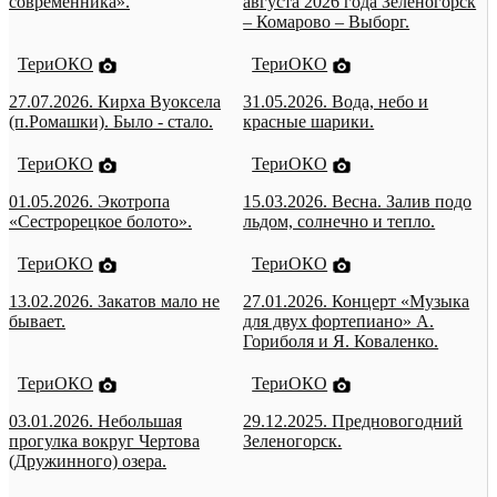
современника».
августа 2026 года Зеленогорск
– Комарово – Выборг.
ТериОКО
ТериОКО
27.07.2026. Кирха Вуоксела
31.05.2026. Вода, небо и
(п.Ромашки). Было - стало.
красные шарики.
ТериОКО
ТериОКО
01.05.2026. Экотропа
15.03.2026. Весна. Залив подо
«Сестрорецкое болото».
льдом, солнечно и тепло.
ТериОКО
ТериОКО
13.02.2026. Закатов мало не
27.01.2026. Концерт «Музыка
бывает.
для двух фортепиано» А.
Гориболя и Я. Коваленко.
ТериОКО
ТериОКО
03.01.2026. Небольшая
29.12.2025. Предновогодний
прогулка вокруг Чертова
Зеленогорск.
(Дружинного) озера.