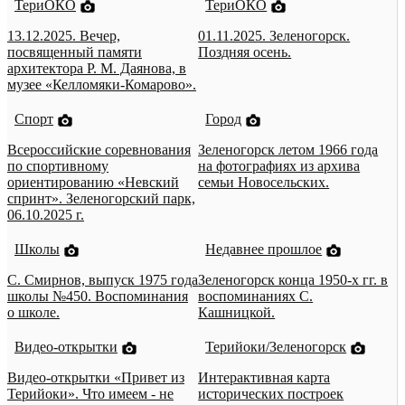
ТериОКО
ТериОКО
13.12.2025. Вечер,
01.11.2025. Зеленогорск.
посвященный памяти
Поздняя осень.
архитектора Р. М. Даянова, в
музее «Келломяки-Комарово».
Спорт
Город
Всероссийские соревнования
Зеленогорск летом 1966 года
по спортивному
на фотографиях из архива
ориентированию «Невский
семьи Новосельских.
спринт». Зеленогорский парк,
06.10.2025 г.
Школы
Недавнее прошлое
С. Смирнов, выпуск 1975 года
Зеленогорск конца 1950-х гг. в
школы №450. Воспоминания
воспоминаниях С.
о школе.
Кашницкой.
Видео-открытки
Терийоки/Зеленогорск
Видео-открытки «Привет из
Интерактивная карта
Терийоки». Что имеем - не
исторических построек