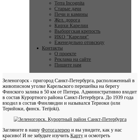
Terra Incognita
Старые дачи
Печи и камины
Жел. дорога
Кирхи Карелии
Выборгская крепость
ИКО "Карелия"
Еженедельно отовсюду
Контакты
О проекте
Реклама на сайте
Пишите нам
Зеленогорск - пригород Санкт-Петербурга, расположенный в
живописном уголке Карельского перешейка на берегу
Финского залива в 50 км от Питера. Административно входит
в состав Курортного района Санкт-Петербурга. До 1939 года
входил в состав Финляндии и назывался Териоки (или
Терийоки, финск. Terijoki).
Загляните в нашу
Фотогалерею
и вы увидите, как у нас
красиво! И не забудьте изучить
Карту
и осмотреть