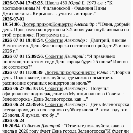
2026-07-04 17:43:25
.
Школа 450
Юрий Б. 1973 г.в.
: "К
воспоминаниям М. Филановской - Фамилия Нины
Дмитриевны - Кирсанова - учитель истории."
2026-07-01
19:54:06
.
Лютер.приход:Концерты
Александр
: "Юлия, добрый
день. Программа концертов на 3-5 июля уже опубликована на
этой страничке. Программа на ..."
2026-07-01 19:48:54
.
События
Александр
: "Дмитрий, я выше
Вам ответил. День Зеленогорска состоится и пройдет 25 июля
2026 г."
2026-07-01 15:09:56
.
События
Дмитрий
: "Я правильно
понимаю,что в этом году День города будет 25 июля? Или он
не состоится?"
2026-07-01 11:08:39
.
Лютер.приход:Концерты
Юлия
: "Добрый
день. Подскажите, пожалуйста, где можно посмотреть
расписание органных концертов на июль?"
2026-06-27 06:10:13
.
События
Александр
: "Получил
официальное подтверждение из Муниципального Совета г.
Зеленогорска - День Зеленогорска, как ..."
2026-06-24 22:39:46
.
События
Александр
: "День Зеленогорска
всегда проходит в последнюю субботу июля. В этом году это
25 июля. Я думаю, что бу..."
2026-06-24
18:20:54
.
События
Дмитрий
: "Ответьте,пожалуйста,какого
числа в 2026 году будет День города Зеленогорска?И будет ли