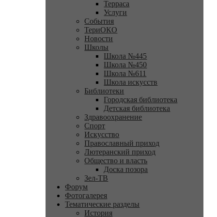
Терраса
Услуги
События
ТериОКО
Новости
Школы
Школа №445
Школа №450
Школа №611
Школа искусств
Библиотеки
Городская библиотека
Детская библиотека
Здравоохранение
Спорт
Искусство
Православный приход
Лютеранский приход
Общество и власть
Доска позора
Зел-ТВ
Форум
Фотогалерея
Тематические разделы
История