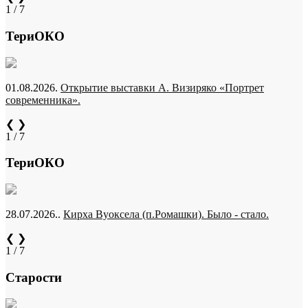
1 / 7
ТериОКО
01.08.2026.
Открытие выставки А. Визиряко «Портрет
современника».
❮
❯
1 / 7
ТериОКО
28.07.2026..
Кирха Вуоксела (п.Ромашки). Было - стало.
❮
❯
1 / 7
Старости