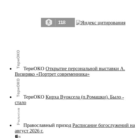
Да, мы память человечества, и поэтому мы в конце концов непременно
победим.» ― Рэй Брэдбери, 451° по Фаренгейту
118
© terijoki.spb.ru | terijoki.org 2000-2026 Использование материалов сайта в коммерческих целях без
письменного разрешения
администрации сайта
не допускается.
ТериОКО
Открытие персональной выставки А.
Визиряко «Портрет современника»
ТериОКО
Кирха Вуоксела (п.Ромашки). Было -
стало
Православный приход
Расписание богослужений на
август 2026 г.