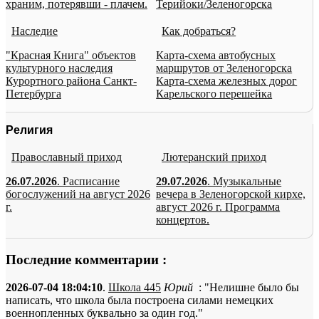
храним, потерявши - плачем.
Терийоки/Зеленогорска
Наследие
Как добраться?
"Красная Книга" объектов
Карта-схема автобусных
культурного наследия
маршрутов от Зеленогорска
Курортного района Санкт-
Карта-схема железных дорог
Петербурга
Карельского перешейка
Религия
Православный приход
Лютеранский приход
26.07.2026
. Расписание
29.07.2026
. Музыкальные
богослужений на август 2026
вечера в Зеленогорской кирхе,
г.
август 2026 г. Программа
концертов.
Последние комментарии :
2026-07-04 18:04:10
.
Школа 445
Юрий
: "Нелишне было бы
написать, что школа была построена силами немецких
военнопленных буквально за один год."