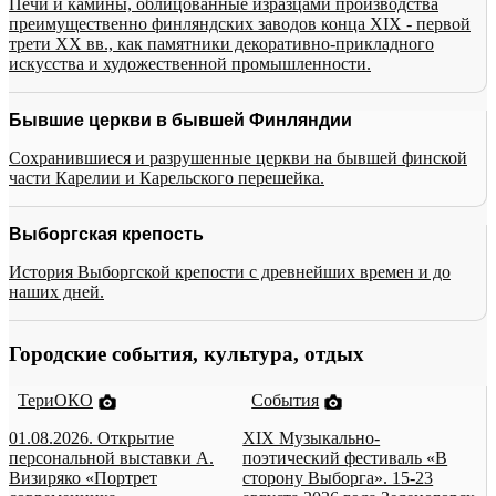
Печи и камины, облицованные изразцами производства
преимущественно финляндских заводов конца XIX - первой
трети XX вв., как памятники декоративно-прикладного
искусства и художественной промышленности.
Бывшие церкви в бывшей Финляндии
Сохранившиеся и разрушенные церкви на бывшей финской
части Карелии и Карельского перешейка.
Выборгская крепость
История Выборгской крепости с древнейших времен и до
наших дней.
Городские события, культура, отдых
ТериОКО
События
01.08.2026. Открытие
XIX Музыкально-
персональной выставки А.
поэтический фестиваль «В
Визиряко «Портрет
сторону Выборга». 15-23