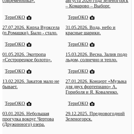
современника».
августа 2026 года Зеленогорск
– Комарово – Выборг.
ТериОКО
ТериОКО
27.07.2026. Кирха Вуоксела
31.05.2026. Вода, небо и
(п.Ромашки). Было - стало.
красные шарики.
ТериОКО
ТериОКО
01.05.2026. Экотропа
15.03.2026. Весна. Залив подо
«Сестрорецкое болото».
льдом, солнечно и тепло.
ТериОКО
ТериОКО
13.02.2026. Закатов мало не
27.01.2026. Концерт «Музыка
бывает.
для двух фортепиано» А.
Гориболя и Я. Коваленко.
ТериОКО
ТериОКО
03.01.2026. Небольшая
29.12.2025. Предновогодний
прогулка вокруг Чертова
Зеленогорск.
(Дружинного) озера.