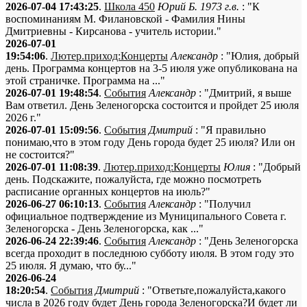
2026-07-04 17:43:25
.
Школа 450
Юрий Б. 1973 г.в.
: "К
воспоминаниям М. Филановской - Фамилия Нины
Дмитриевны - Кирсанова - учитель истории."
2026-07-01
19:54:06
.
Лютер.приход:Концерты
Александр
: "Юлия, добрый
день. Программа концертов на 3-5 июля уже опубликована на
этой страничке. Программа на ..."
2026-07-01 19:48:54
.
События
Александр
: "Дмитрий, я выше
Вам ответил. День Зеленогорска состоится и пройдет 25 июля
2026 г."
2026-07-01 15:09:56
.
События
Дмитрий
: "Я правильно
понимаю,что в этом году День города будет 25 июля? Или он
не состоится?"
2026-07-01 11:08:39
.
Лютер.приход:Концерты
Юлия
: "Добрый
день. Подскажите, пожалуйста, где можно посмотреть
расписание органных концертов на июль?"
2026-06-27 06:10:13
.
События
Александр
: "Получил
официальное подтверждение из Муниципального Совета г.
Зеленогорска - День Зеленогорска, как ..."
2026-06-24 22:39:46
.
События
Александр
: "День Зеленогорска
всегда проходит в последнюю субботу июля. В этом году это
25 июля. Я думаю, что бу..."
2026-06-24
18:20:54
.
События
Дмитрий
: "Ответьте,пожалуйста,какого
числа в 2026 году будет День города Зеленогорска?И будет ли