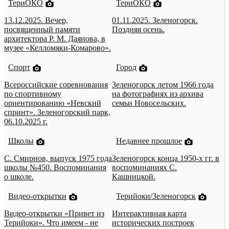
ТериОКО
ТериОКО
13.12.2025. Вечер,
01.11.2025. Зеленогорск.
посвященный памяти
Поздняя осень.
архитектора Р. М. Даянова, в
музее «Келломяки-Комарово».
Спорт
Город
Всероссийские соревнования
Зеленогорск летом 1966 года
по спортивному
на фотографиях из архива
ориентированию «Невский
семьи Новосельских.
спринт». Зеленогорский парк,
06.10.2025 г.
Школы
Недавнее прошлое
С. Смирнов, выпуск 1975 года
Зеленогорск конца 1950-х гг. в
школы №450. Воспоминания
воспоминаниях С.
о школе.
Кашницкой.
Видео-открытки
Терийоки/Зеленогорск
Видео-открытки «Привет из
Интерактивная карта
Терийоки». Что имеем - не
исторических построек