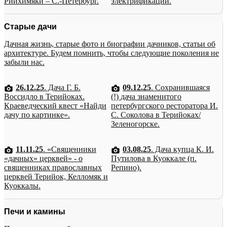
Рийхимяки – С.-Петербург.
электрификации.
Старые дачи
Дачная жизнь, старые фото и биографии дачников, статьи об
архитектуре. Будем помнить, чтобы следующие поколения не
забыли нас.
26.12.25
. Дача Г. Б.
09.12.25
. Сохранившаяся
Воссидло в Терийоках.
(!) дача знаменитого
Краеведческий квест «Найди
петербургского ресторатора И.
дачу по картинке».
С. Соколова в Терийоках/
Зеленогорске.
11.11.25
. «Священники
03.08.25
. Дача купца К. И.
«дачных» церквей» - о
Путилова в Куоккале (п.
священниках православных
Репино).
церквей Терийок, Келломяк и
Куоккалы.
Печи и камины