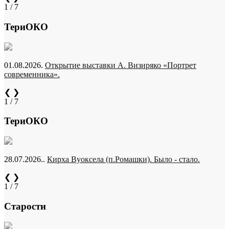
1 / 7
ТериОКО
01.08.2026.
Открытие выставки А. Визиряко «Портрет
современника».
❮
❯
1 / 7
ТериОКО
28.07.2026..
Кирха Вуоксела (п.Ромашки). Было - стало.
❮
❯
1 / 7
Старости