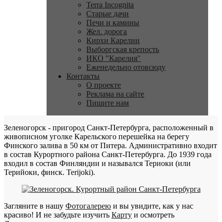
Terra Incognita
Старые дачи
Печи и камины
Жел. дорога
Кирхи Карелии
Выборгская крепость
ИКО "Карелия"
Еженедельно отовсюду
Контакты
О проекте
Реклама на сайте
Пишите нам
Зеленогорск - пригород Санкт-Петербурга, расположенный в
живописном уголке Карельского перешейка на берегу
Финского залива в 50 км от Питера. Административно входит
в состав Курортного района Санкт-Петербурга. До 1939 года
входил в состав Финляндии и назывался Териоки (или
Терийоки, финск. Terijoki).
Загляните в нашу
Фотогалерею
и вы увидите, как у нас
красиво! И не забудьте изучить
Карту
и осмотреть