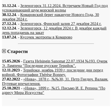
31.12.24
. -
Зеленогорск 31.12.2024. Встречаем Новый Год под
успокаивающий шум морской волны
30.12.24
. -
Комаровский берег накануне Нового Года, 30
декабря 2024 г.
27.12.24
. -
Зеленогорск, Финский залив 27 декабря 2024 г.
12.12.24
. -
Зеленогорск, 12 декабря 2024 г. В декабре каждый
день попадаешь на закат
13.07.24
. -
Кусочек экотропы в Комарово
Старости
15.05.2026
-
Газета Helsingin Sanomat 22.07.1934 №193. Очерк
Э. Лампена "Последние русские Терийок".
12.11.2023
-
Терийоки, ноябрь 1939 г, последние дни перед
войной. Фотографии Thérèse Bonney.
27.02.2022
-
«Нива», 1878 г., №№30, 31. Петр Гнедич. Валаам.
Путевые впечатления.
25.10.2021
-
«Нива», 1899 г., №15. Письмо И. Е. Репина "По
адресу Мира Искусства"
«…когда они спросят нас, что мы делаем, мы ответим: мы вспоминаем.