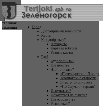
::Главная
Город
страница
Достопримечательности
Карта
Как добраться?
Автобусы
Карта автобусов
Разные карты
Где?
Куда звонить?
Где поесть?
Что почитать?
«Петербургский Посад»
Терийокские старости
Электр. библиотека
«По Случаю» (архив)
Искупаться?
Покататься на лыжах?
Где отдохнуть?
Развлечься?