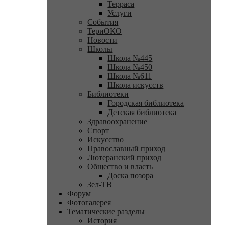
Терраса
Услуги
События
ТериОКО
Новости
Школы
Школа №445
Школа №450
Школа №611
Школа искусств
Библиотеки
Городская библиотека
Детская библиотека
Здравоохранение
Спорт
Искусство
Православный приход
Лютеранский приход
Общество и власть
Доска позора
Зел-ТВ
Форум
Фотогалерея
Тематические разделы
История