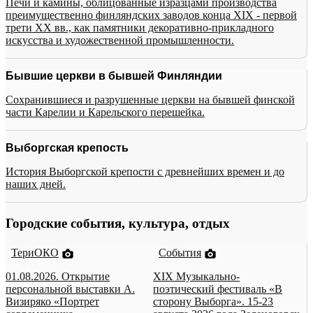
Печи и камины, облицованные изразцами производства
преимущественно финляндских заводов конца XIX - первой
трети XX вв., как памятники декоративно-прикладного
искусства и художественной промышленности.
Бывшие церкви в бывшей Финляндии
Сохранившиеся и разрушенные церкви на бывшей финской
части Карелии и Карельского перешейка.
Выборгская крепость
История Выборгской крепости с древнейших времен и до
наших дней.
Городские события, культура, отдых
ТериОКО
События
01.08.2026. Открытие
XIX Музыкально-
персональной выставки А.
поэтический фестиваль «В
Визиряко «Портрет
сторону Выборга». 15-23