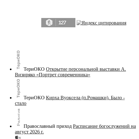
Да, мы память человечества, и поэтому мы в конце концов непременно
победим.» ― Рэй Брэдбери, 451° по Фаренгейту
127
© terijoki.spb.ru | terijoki.org 2000-2026 Использование материалов сайта в коммерческих целях без
письменного разрешения
администрации сайта
не допускается.
ТериОКО
Открытие персональной выставки А.
Визиряко «Портрет современника»
ТериОКО
Кирха Вуоксела (п.Ромашки). Было -
стало
Православный приход
Расписание богослужений на
август 2026 г.