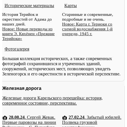
Исторические материалы
Карты
История Терийок и
Старинные и современные,
окрестностей от Адама до
подробные и не очень.
наших дней.
Новое: Карта г. Териоки со
Новое: Новые переводы из
схемой водоснабжения 1-й
книги Э. Кяхёнен «Прежние
очереди, 1945 г.
Терийоки»
Фотогалерея
Большая коллекция исторических, а также современных
фотографий сохранившихся и утраченных зданий,
сооружений, исторических мест, позволяющих увидеть
Зеленогорск и его окрестности в исторической перспективе.
Железная дорога
Железные дороги Карельского перешейка: история,
современное состояние, перспективы.
28.08.24
. Сергей Жевак.
27.02.24
. Забытый юбилей.
Первые паровозы на линии
Полвека грузовой