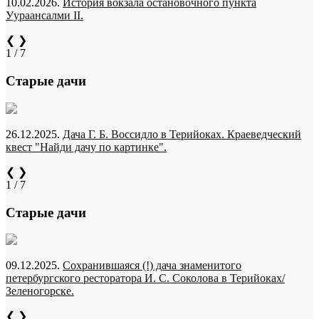
10.02.2026.
История вокзала остановочного пункта
Уураансалми II.
❮
❯
1 / 7
Старые дачи
26.12.2025.
Дача Г. Б. Воссидло в Терийоках. Краеведческий
квест "Найди дачу по картинке".
❮
❯
1 / 7
Старые дачи
09.12.2025.
Сохранившаяся (!) дача знаменитого
петербургского ресторатора И. С. Соколова в Терийоках/
Зеленогорске.
❮
❯