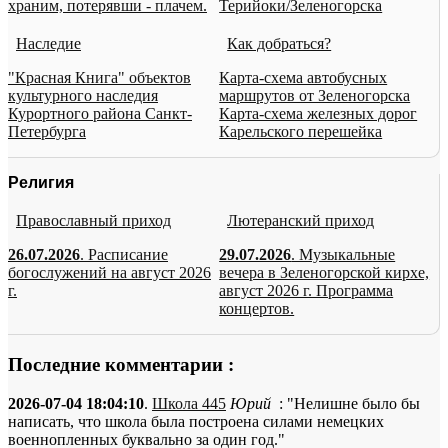
храним, потерявши - плачем.
Терийоки/Зеленогорска
Наследие
Как добраться?
"Красная Книга" объектов
Карта-схема автобусных
культурного наследия
маршрутов от Зеленогорска
Курортного района Санкт-
Карта-схема железных дорог
Петербурга
Карельского перешейка
Религия
Православный приход
Лютеранский приход
26.07.2026
. Расписание
29.07.2026
. Музыкальные
богослужений на август 2026
вечера в Зеленогорской кирхе,
г.
август 2026 г. Программа
концертов.
Последние комментарии :
2026-07-04 18:04:10
.
Школа 445
Юрий
: "Нелишне было бы
написать, что школа была построена силами немецких
военнопленных буквально за один год."