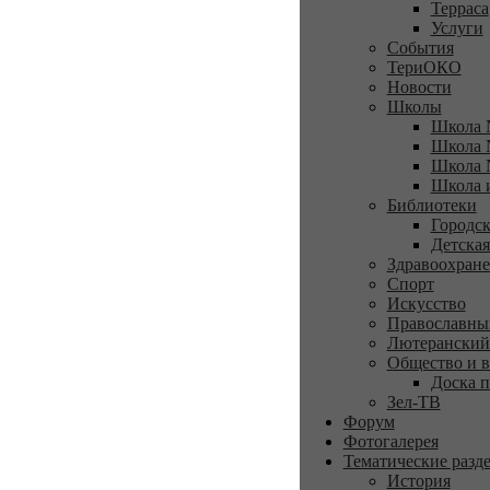
Терраса
Услуги
События
ТериОКО
Новости
Школы
Школа 
Школа 
Школа 
Школа 
Библиотеки
Городск
Детская
Здравоохран
Спорт
Искусство
Православны
Лютеранский
Общество и в
Доска п
Зел-ТВ
Форум
Фотогалерея
Тематические разд
История