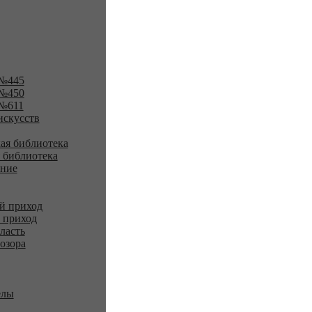
№445
№450
№611
искусств
ая библиотека
 библиотека
ение
й приход
 приход
ласть
озора
елы