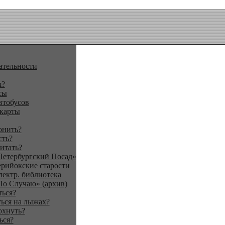
ательности
я?
сы
втобусов
 карты
онить?
сть?
итать?
Петербургский Посад»
ерийокские старости
лектр. библиотека
По Случаю» (архив)
ться?
ься на лыжах?
охнуть?
ься?