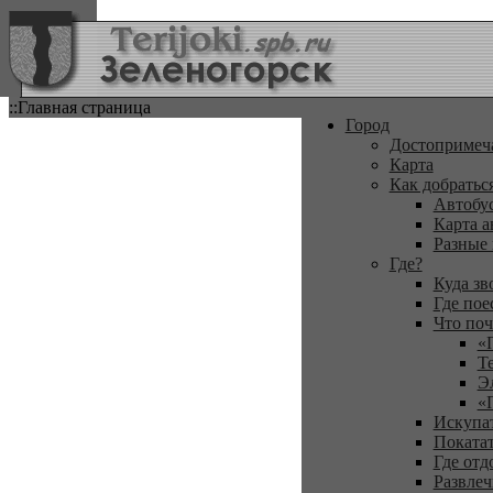
::Главная страница
Город
Достопримеч
Карта
Как добратьс
Автобу
Карта а
Разные
Где?
Куда зв
Где пое
Что поч
«
Т
Э
«
Искупа
Покатат
Где отд
Развлеч