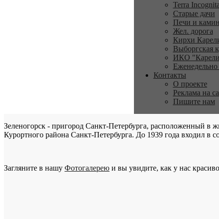
Terra Incognit
Старые дачи
Печи и ками
Жел. дорога
Кирхи Карел
Выборгская к
ИКО "Карели
Еженедельно
Контакты
О проекте
Реклама на с
Пишите нам
Зеленогорск - пригород Санкт-Петербурга, расположенный в ж
Курортного района Санкт-Петербурга. До 1939 года входил в со
Загляните в нашу
Фотогалерею
и вы увидите, как у нас красиво