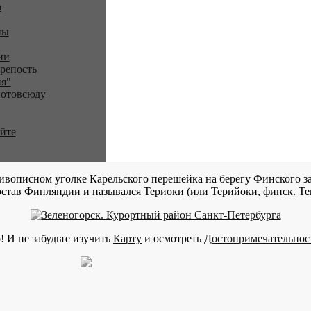
a
ны
ии
репость
я"
 отовсюду
айте
ивописном уголке Карельского перешейка на берегу Финского за
став Финляндии и назывался Териоки (или Терийоки, финск. Teri
! И не забудьте изучить
Карту
и осмотреть
Достопримечательнос