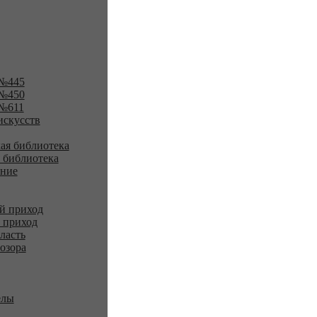
№445
№450
№611
искусств
ая библиотека
 библиотека
ение
й приход
 приход
ласть
озора
елы