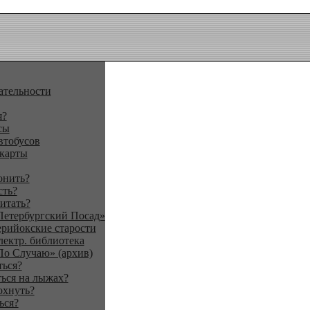
ательности
я?
сы
втобусов
 карты
онить?
сть?
итать?
Петербургский Посад»
ерийокские старости
лектр. библиотека
По Случаю» (архив)
ться?
ься на лыжах?
охнуть?
ься?