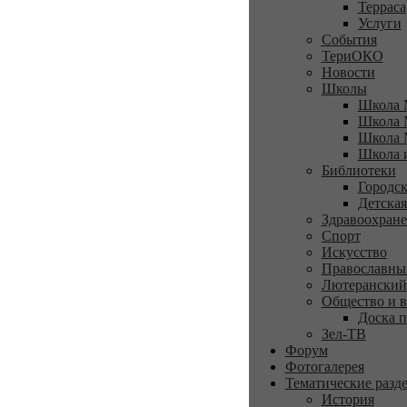
Терраса
Услуги
События
ТериОКО
Новости
Школы
Школа 
Школа 
Школа 
Школа 
Библиотеки
Городск
Детская
Здравоохран
Спорт
Искусство
Православны
Лютеранский
Общество и в
Доска п
Зел-ТВ
Форум
Фотогалерея
Тематические разд
История