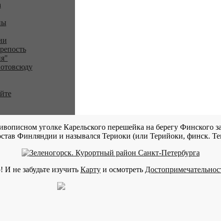
a
ны
ии
репость
я"
 отовсюду
айте
ивописном уголке Карельского перешейка на берегу Финского за
став Финляндии и назывался Териоки (или Терийоки, финск. Teri
! И не забудьте изучить
Карту
и осмотреть
Достопримечательнос