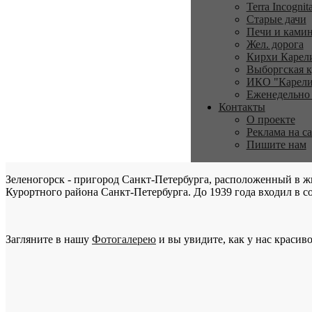
Terra Incognit
Старые дачи
Печи и ками
Жел. дорога
Кирхи Карел
Выборгская к
ИКО "Карели
Еженедельно
Контакты
О проекте
Реклама на с
Пишите нам
Зеленогорск - пригород Санкт-Петербурга, расположенный в ж
Курортного района Санкт-Петербурга. До 1939 года входил в со
Загляните в нашу
Фотогалерею
и вы увидите, как у нас красиво