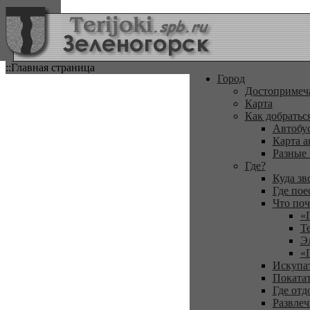
::Главная страница
Город
Достопримеч
Карта
Как добратьс
Автобу
Карта а
Разные
Где?
Куда зв
Где пое
Что поч
«
Т
Э
«
Искупа
Покатат
Где отд
Развлеч