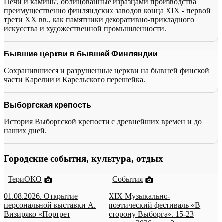
Печи и камины, облицованные изразцами производства
преимущественно финляндских заводов конца XIX - первой
трети XX вв., как памятники декоративно-прикладного
искусства и художественной промышленности.
Бывшие церкви в бывшей Финляндии
Сохранившиеся и разрушенные церкви на бывшей финской
части Карелии и Карельского перешейка.
Выборгская крепость
История Выборгской крепости с древнейших времен и до
наших дней.
Городские события, культура, отдых
ТериОКО
События
01.08.2026. Открытие
XIX Музыкально-
персональной выставки А.
поэтический фестиваль «В
Визиряко «Портрет
сторону Выборга». 15-23