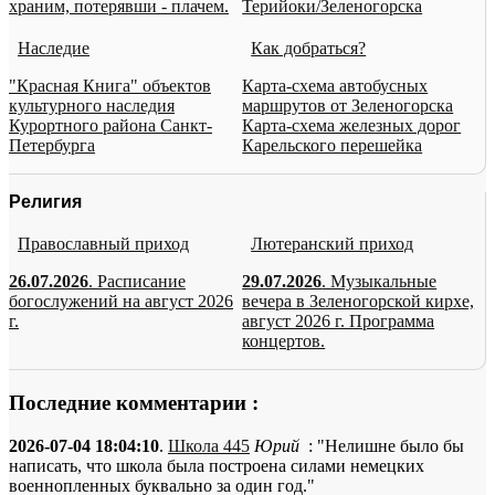
храним, потерявши - плачем.
Терийоки/Зеленогорска
Наследие
Как добраться?
"Красная Книга" объектов
Карта-схема автобусных
культурного наследия
маршрутов от Зеленогорска
Курортного района Санкт-
Карта-схема железных дорог
Петербурга
Карельского перешейка
Религия
Православный приход
Лютеранский приход
26.07.2026
. Расписание
29.07.2026
. Музыкальные
богослужений на август 2026
вечера в Зеленогорской кирхе,
г.
август 2026 г. Программа
концертов.
Последние комментарии :
2026-07-04 18:04:10
.
Школа 445
Юрий
: "Нелишне было бы
написать, что школа была построена силами немецких
военнопленных буквально за один год."