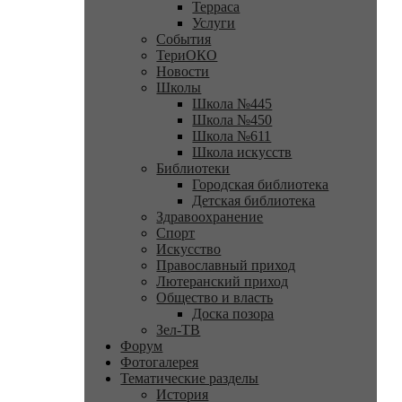
Терраса
Услуги
События
ТериОКО
Новости
Школы
Школа №445
Школа №450
Школа №611
Школа искусств
Библиотеки
Городская библиотека
Детская библиотека
Здравоохранение
Спорт
Искусство
Православный приход
Лютеранский приход
Общество и власть
Доска позора
Зел-ТВ
Форум
Фотогалерея
Тематические разделы
История