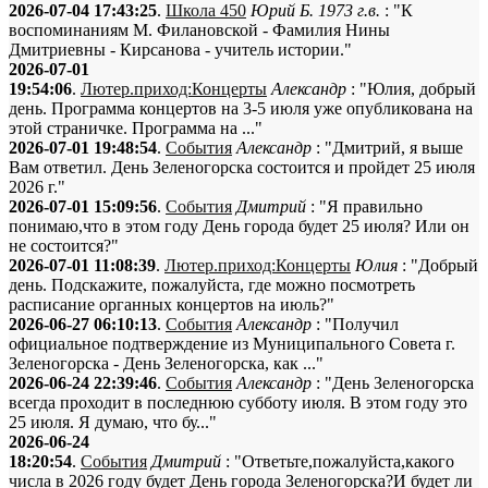
2026-07-04 17:43:25
.
Школа 450
Юрий Б. 1973 г.в.
: "К
воспоминаниям М. Филановской - Фамилия Нины
Дмитриевны - Кирсанова - учитель истории."
2026-07-01
19:54:06
.
Лютер.приход:Концерты
Александр
: "Юлия, добрый
день. Программа концертов на 3-5 июля уже опубликована на
этой страничке. Программа на ..."
2026-07-01 19:48:54
.
События
Александр
: "Дмитрий, я выше
Вам ответил. День Зеленогорска состоится и пройдет 25 июля
2026 г."
2026-07-01 15:09:56
.
События
Дмитрий
: "Я правильно
понимаю,что в этом году День города будет 25 июля? Или он
не состоится?"
2026-07-01 11:08:39
.
Лютер.приход:Концерты
Юлия
: "Добрый
день. Подскажите, пожалуйста, где можно посмотреть
расписание органных концертов на июль?"
2026-06-27 06:10:13
.
События
Александр
: "Получил
официальное подтверждение из Муниципального Совета г.
Зеленогорска - День Зеленогорска, как ..."
2026-06-24 22:39:46
.
События
Александр
: "День Зеленогорска
всегда проходит в последнюю субботу июля. В этом году это
25 июля. Я думаю, что бу..."
2026-06-24
18:20:54
.
События
Дмитрий
: "Ответьте,пожалуйста,какого
числа в 2026 году будет День города Зеленогорска?И будет ли