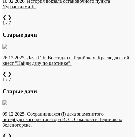
10.02.2026.
История вокзала остановочного пункта
Уураансалми II.
❮
❯
1 / 7
Старые дачи
26.12.2025.
Дача Г. Б. Воссидло в Терийоках. Краеведческий
квест "Найди дачу по картинке".
❮
❯
1 / 7
Старые дачи
09.12.2025.
Сохранившаяся (!) дача знаменитого
петербургского ресторатора И. С. Соколова в Терийоках/
Зеленогорске.
❮
❯