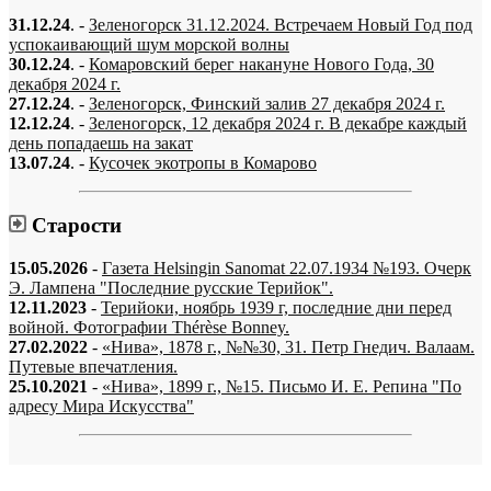
31.12.24
. -
Зеленогорск 31.12.2024. Встречаем Новый Год под
успокаивающий шум морской волны
30.12.24
. -
Комаровский берег накануне Нового Года, 30
декабря 2024 г.
27.12.24
. -
Зеленогорск, Финский залив 27 декабря 2024 г.
12.12.24
. -
Зеленогорск, 12 декабря 2024 г. В декабре каждый
день попадаешь на закат
13.07.24
. -
Кусочек экотропы в Комарово
Старости
15.05.2026
-
Газета Helsingin Sanomat 22.07.1934 №193. Очерк
Э. Лампена "Последние русские Терийок".
12.11.2023
-
Терийоки, ноябрь 1939 г, последние дни перед
войной. Фотографии Thérèse Bonney.
27.02.2022
-
«Нива», 1878 г., №№30, 31. Петр Гнедич. Валаам.
Путевые впечатления.
25.10.2021
-
«Нива», 1899 г., №15. Письмо И. Е. Репина "По
адресу Мира Искусства"
«…когда они спросят нас, что мы делаем, мы ответим: мы вспоминаем.