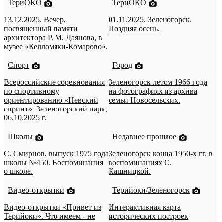
ТериОКО
ТериОКО
13.12.2025. Вечер,
01.11.2025. Зеленогорск.
посвященный памяти
Поздняя осень.
архитектора Р. М. Даянова, в
музее «Келломяки-Комарово».
Спорт
Город
Всероссийские соревнования
Зеленогорск летом 1966 года
по спортивному
на фотографиях из архива
ориентированию «Невский
семьи Новосельских.
спринт». Зеленогорский парк,
06.10.2025 г.
Школы
Недавнее прошлое
С. Смирнов, выпуск 1975 года
Зеленогорск конца 1950-х гг. в
школы №450. Воспоминания
воспоминаниях С.
о школе.
Кашницкой.
Видео-открытки
Терийоки/Зеленогорск
Видео-открытки «Привет из
Интерактивная карта
Терийоки». Что имеем - не
исторических построек