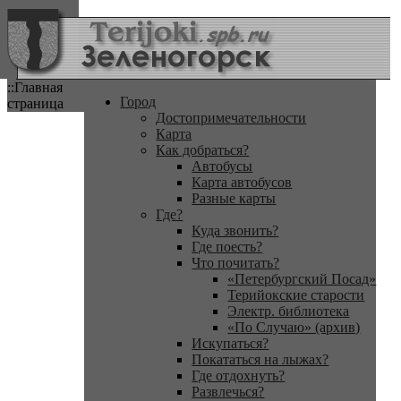
::Главная
Город
страница
Достопримечательности
Карта
Как добраться?
Автобусы
Карта автобусов
Разные карты
Где?
Куда звонить?
Где поесть?
Что почитать?
«Петербургский Посад»
Терийокские старости
Электр. библиотека
«По Случаю» (архив)
Искупаться?
Покататься на лыжах?
Где отдохнуть?
Развлечься?