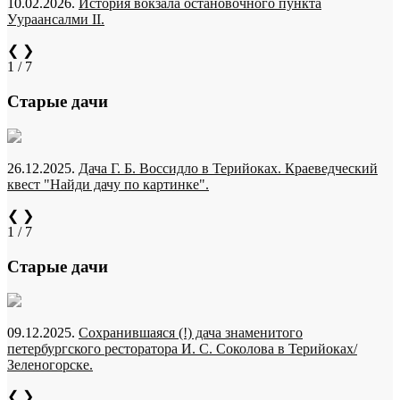
10.02.2026.
История вокзала остановочного пункта
Уураансалми II.
❮
❯
1 / 7
Старые дачи
26.12.2025.
Дача Г. Б. Воссидло в Терийоках. Краеведческий
квест "Найди дачу по картинке".
❮
❯
1 / 7
Старые дачи
09.12.2025.
Сохранившаяся (!) дача знаменитого
петербургского ресторатора И. С. Соколова в Терийоках/
Зеленогорске.
❮
❯