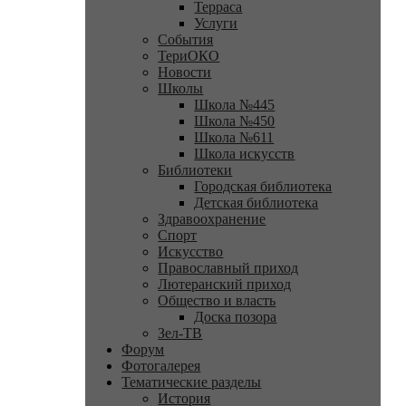
Терраса
Услуги
События
ТериОКО
Новости
Школы
Школа №445
Школа №450
Школа №611
Школа искусств
Библиотеки
Городская библиотека
Детская библиотека
Здравоохранение
Спорт
Искусство
Православный приход
Лютеранский приход
Общество и власть
Доска позора
Зел-ТВ
Форум
Фотогалерея
Тематические разделы
История