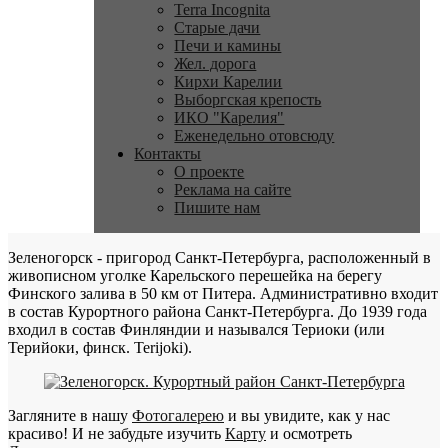
Terra Incognita
Старые дачи
Печи и камины
Жел. дорога
Кирхи Карелии
Выборгская крепость
ИКО "Карелия"
Еженедельно отовсюду
Контакты
О проекте
Реклама на сайте
Пишите нам
Зеленогорск - пригород Санкт-Петербурга, расположенный в
живописном уголке Карельского перешейка на берегу
Финского залива в 50 км от Питера. Административно входит
в состав Курортного района Санкт-Петербурга. До 1939 года
входил в состав Финляндии и назывался Териоки (или
Терийоки, финск. Terijoki).
Загляните в нашу
Фотогалерею
и вы увидите, как у нас
красиво! И не забудьте изучить
Карту
и осмотреть