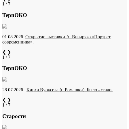
1 / 7
ТериОКО
01.08.2026.
Открытие выставки А. Визиряко «Портрет
современника».
❮
❯
1 / 7
ТериОКО
28.07.2026..
Кирха Вуоксела (п.Ромашки). Было - стало.
❮
❯
1 / 7
Старости