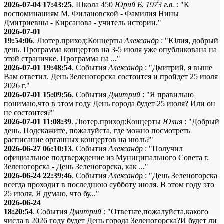
2026-07-04 17:43:25
.
Школа 450
Юрий Б. 1973 г.в.
: "К
воспоминаниям М. Филановской - Фамилия Нины
Дмитриевны - Кирсанова - учитель истории."
2026-07-01
19:54:06
.
Лютер.приход:Концерты
Александр
: "Юлия, добрый
день. Программа концертов на 3-5 июля уже опубликована на
этой страничке. Программа на ..."
2026-07-01 19:48:54
.
События
Александр
: "Дмитрий, я выше
Вам ответил. День Зеленогорска состоится и пройдет 25 июля
2026 г."
2026-07-01 15:09:56
.
События
Дмитрий
: "Я правильно
понимаю,что в этом году День города будет 25 июля? Или он
не состоится?"
2026-07-01 11:08:39
.
Лютер.приход:Концерты
Юлия
: "Добрый
день. Подскажите, пожалуйста, где можно посмотреть
расписание органных концертов на июль?"
2026-06-27 06:10:13
.
События
Александр
: "Получил
официальное подтверждение из Муниципального Совета г.
Зеленогорска - День Зеленогорска, как ..."
2026-06-24 22:39:46
.
События
Александр
: "День Зеленогорска
всегда проходит в последнюю субботу июля. В этом году это
25 июля. Я думаю, что бу..."
2026-06-24
18:20:54
.
События
Дмитрий
: "Ответьте,пожалуйста,какого
числа в 2026 году будет День города Зеленогорска?И будет ли