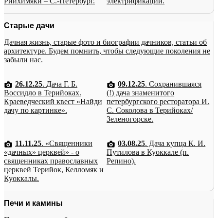
Рийхимяки – С.-Петербург.
электрификации.
Старые дачи
Дачная жизнь, старые фото и биографии дачников, статьи об
архитектуре. Будем помнить, чтобы следующие поколения не
забыли нас.
26.12.25
. Дача Г. Б.
09.12.25
. Сохранившаяся
Воссидло в Терийоках.
(!) дача знаменитого
Краеведческий квест «Найди
петербургского ресторатора И.
дачу по картинке».
С. Соколова в Терийоках/
Зеленогорске.
11.11.25
. «Священники
03.08.25
. Дача купца К. И.
«дачных» церквей» - о
Путилова в Куоккале (п.
священниках православных
Репино).
церквей Терийок, Келломяк и
Куоккалы.
Печи и камины