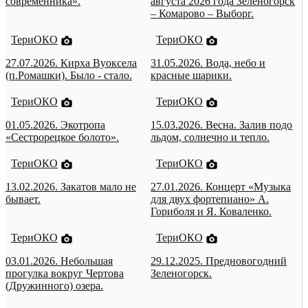
современника».
августа 2026 года Зеленогорск
– Комарово – Выборг.
ТериОКО
ТериОКО
27.07.2026. Кирха Вуоксела
31.05.2026. Вода, небо и
(п.Ромашки). Было - стало.
красные шарики.
ТериОКО
ТериОКО
01.05.2026. Экотропа
15.03.2026. Весна. Залив подо
«Сестрорецкое болото».
льдом, солнечно и тепло.
ТериОКО
ТериОКО
13.02.2026. Закатов мало не
27.01.2026. Концерт «Музыка
бывает.
для двух фортепиано» А.
Гориболя и Я. Коваленко.
ТериОКО
ТериОКО
03.01.2026. Небольшая
29.12.2025. Предновогодний
прогулка вокруг Чертова
Зеленогорск.
(Дружинного) озера.