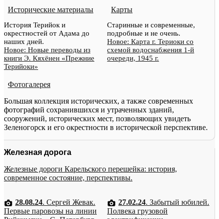
Исторические материалы
Карты
История Терийок и
Старинные и современные,
окрестностей от Адама до
подробные и не очень.
наших дней.
Новое: Карта г. Териоки со
Новое: Новые переводы из
схемой водоснабжения 1-й
книги Э. Кяхёнен «Прежние
очереди, 1945 г.
Терийоки»
Фотогалерея
Большая коллекция исторических, а также современных
фотографий сохранившихся и утраченных зданий,
сооружений, исторических мест, позволяющих увидеть
Зеленогорск и его окрестности в исторической перспективе.
Железная дорога
Железные дороги Карельского перешейка: история,
современное состояние, перспективы.
28.08.24
. Сергей Жевак.
27.02.24
. Забытый юбилей.
Первые паровозы на линии
Полвека грузовой