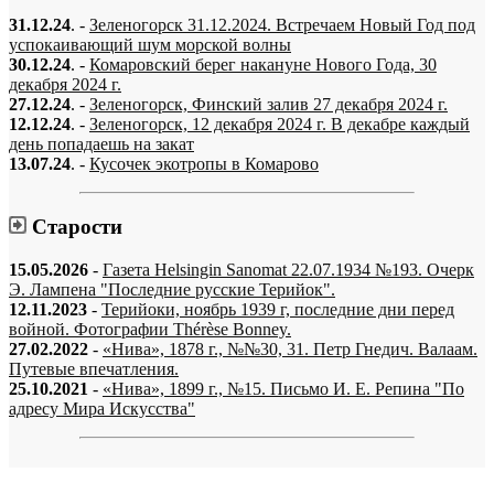
31.12.24
. -
Зеленогорск 31.12.2024. Встречаем Новый Год под
успокаивающий шум морской волны
30.12.24
. -
Комаровский берег накануне Нового Года, 30
декабря 2024 г.
27.12.24
. -
Зеленогорск, Финский залив 27 декабря 2024 г.
12.12.24
. -
Зеленогорск, 12 декабря 2024 г. В декабре каждый
день попадаешь на закат
13.07.24
. -
Кусочек экотропы в Комарово
Старости
15.05.2026
-
Газета Helsingin Sanomat 22.07.1934 №193. Очерк
Э. Лампена "Последние русские Терийок".
12.11.2023
-
Терийоки, ноябрь 1939 г, последние дни перед
войной. Фотографии Thérèse Bonney.
27.02.2022
-
«Нива», 1878 г., №№30, 31. Петр Гнедич. Валаам.
Путевые впечатления.
25.10.2021
-
«Нива», 1899 г., №15. Письмо И. Е. Репина "По
адресу Мира Искусства"
«…когда они спросят нас, что мы делаем, мы ответим: мы вспоминаем.