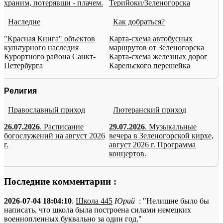
храним, потерявши - плачем.
Терийоки/Зеленогорска
Наследие
Как добраться?
"Красная Книга" объектов
Карта-схема автобусных
культурного наследия
маршрутов от Зеленогорска
Курортного района Санкт-
Карта-схема железных дорог
Петербурга
Карельского перешейка
Религия
Православный приход
Лютеранский приход
26.07.2026
. Расписание
29.07.2026
. Музыкальные
богослужений на август 2026
вечера в Зеленогорской кирхе,
г.
август 2026 г. Программа
концертов.
Последние комментарии :
2026-07-04 18:04:10
.
Школа 445
Юрий
: "Нелишне было бы
написать, что школа была построена силами немецких
военнопленных буквально за один год."