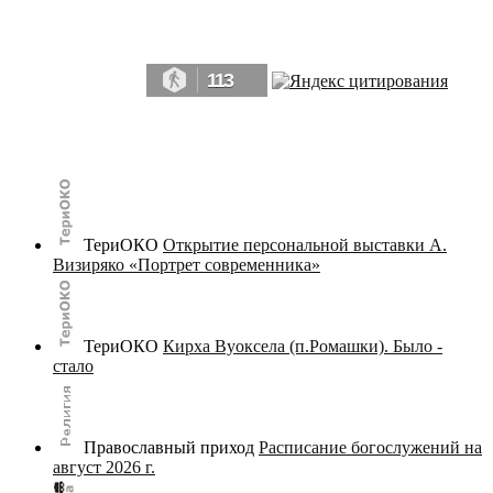
Да, мы память человечества, и поэтому мы в конце концов непременно
победим.» ― Рэй Брэдбери, 451° по Фаренгейту
113
© terijoki.spb.ru | terijoki.org 2000-2026 Использование материалов сайта в коммерческих целях без
письменного разрешения
администрации сайта
не допускается.
ТериОКО
Открытие персональной выставки А.
Визиряко «Портрет современника»
ТериОКО
Кирха Вуоксела (п.Ромашки). Было -
стало
Православный приход
Расписание богослужений на
август 2026 г.