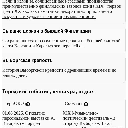
Печи и камины, облицованные изразцами производства
преимущественно финляндских заводов конца XIX - первой
трети XX вв., как памятники декоративно-прикладного
искусства и художественной промышленности.
Бывшие церкви в бывшей Финляндии
Сохранившиеся и разрушенные церкви на бывшей финской
части Карелии и Карельского перешейка.
Выборгская крепость
История Выборгской крепости с древнейших времен и до
наших дней.
Городские события, культура, отдых
ТериОКО
События
01.08.2026. Открытие
XIX Музыкально-
персональной выставки А.
поэтический фестиваль «В
Визиряко «Портрет
сторону Выборга». 15-23