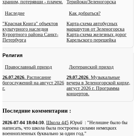
храним, потерявши - плачем.
Терийоки/Зеленогорска
Наследие
Как добраться?
"Красная Книга" объектов
Карта-схема автобусных
культурного наследия
маршрутов от Зеленогорска
Курортного района Санкт-
Карта-схема железных дорог
Петербурга
Карельского перешейка
Религия
Православный приход
Лютеранский приход
26.07.2026
. Расписание
29.07.2026
. Музыкальные
богослужений на август 2026
вечера в Зеленогорской кирхе,
г.
август 2026 г. Программа
концертов.
Последние комментарии :
2026-07-04 18:04:10
.
Школа 445
Юрий
: "Нелишне было бы
написать, что школа была построена силами немецких
военнопленных буквально за один год."