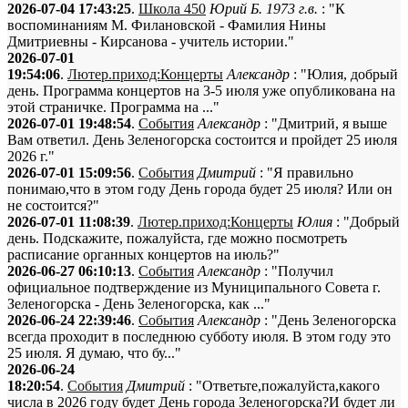
2026-07-04 17:43:25
.
Школа 450
Юрий Б. 1973 г.в.
: "К
воспоминаниям М. Филановской - Фамилия Нины
Дмитриевны - Кирсанова - учитель истории."
2026-07-01
19:54:06
.
Лютер.приход:Концерты
Александр
: "Юлия, добрый
день. Программа концертов на 3-5 июля уже опубликована на
этой страничке. Программа на ..."
2026-07-01 19:48:54
.
События
Александр
: "Дмитрий, я выше
Вам ответил. День Зеленогорска состоится и пройдет 25 июля
2026 г."
2026-07-01 15:09:56
.
События
Дмитрий
: "Я правильно
понимаю,что в этом году День города будет 25 июля? Или он
не состоится?"
2026-07-01 11:08:39
.
Лютер.приход:Концерты
Юлия
: "Добрый
день. Подскажите, пожалуйста, где можно посмотреть
расписание органных концертов на июль?"
2026-06-27 06:10:13
.
События
Александр
: "Получил
официальное подтверждение из Муниципального Совета г.
Зеленогорска - День Зеленогорска, как ..."
2026-06-24 22:39:46
.
События
Александр
: "День Зеленогорска
всегда проходит в последнюю субботу июля. В этом году это
25 июля. Я думаю, что бу..."
2026-06-24
18:20:54
.
События
Дмитрий
: "Ответьте,пожалуйста,какого
числа в 2026 году будет День города Зеленогорска?И будет ли