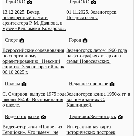
ТериОКО
ТериОКО
13.12.2025. Вечер,
01.11.2025. Зеленогорск.
посвященный памяти
Поздняя осень.
архитектора Р. М. Даянова, в
музее «Келломяки-Комарово».
Спорт
Город
Всероссийские соревнования
Зеленогорск летом 1966 года
по спортивному
на фотографиях из архива
ориентированию «Невский
семьи Новосельских.
спринт». Зеленогорский парк,
06.10.2025 г.
Школы
Недавнее прошлое
С. Смирнов, выпуск 1975 года
Зеленогорск конца 1950-х гг. в
школы №450. Воспоминания
воспоминаниях С.
о школе.
Кашницкой.
Видео-открытки
Терийоки/Зеленогорск
Видео-открытки «Привет из
Интерактивная карта
Терийоки». Что имеем - не
исторических построек