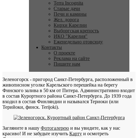
Terra Incognita
Старые дачи
Печи и камины
Жел. дорога
Кирхи Карелии
Выборгская крепость
ИКО "Карелия"
Еженедельно отовсюду
Контакты
О проекте
Реклама на сайте
Пишите нам
Зеленогорск - пригород Санкт-Петербурга, расположенный в
живописном уголке Карельского перешейка на берегу
Финского залива в 50 км от Питера. Административно входит
в состав Курортного района Санкт-Петербурга. До 1939 года
входил в состав Финляндии и назывался Териоки (или
Терийоки, финск. Terijoki).
Загляните в нашу
Фотогалерею
и вы увидите, как у нас
красиво! И не забудьте изучить
Карту
и осмотреть