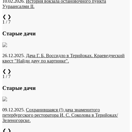
10.02.2026.
История вокзала остановочного пункта
Уураансалми II.
❮
❯
1 / 7
Старые дачи
26.12.2025.
Дача Г. Б. Воссидло в Терийоках. Краеведческий
квест "Найди дачу по картинке".
❮
❯
1 / 7
Старые дачи
09.12.2025.
Сохранившаяся (!) дача знаменитого
петербургского ресторатора И. С. Соколова в Терийоках/
Зеленогорске.
❮
❯