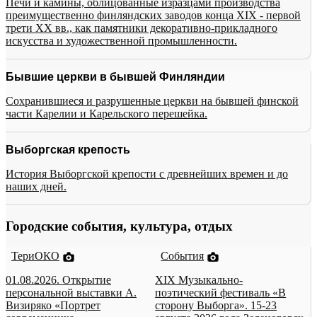
Печи и камины, облицованные изразцами производства
преимущественно финляндских заводов конца XIX - первой
трети XX вв., как памятники декоративно-прикладного
искусства и художественной промышленности.
Бывшие церкви в бывшей Финляндии
Сохранившиеся и разрушенные церкви на бывшей финской
части Карелии и Карельского перешейка.
Выборгская крепость
История Выборгской крепости с древнейших времен и до
наших дней.
Городские события, культура, отдых
ТериОКО
События
01.08.2026. Открытие
XIX Музыкально-
персональной выставки А.
поэтический фестиваль «В
Визиряко «Портрет
сторону Выборга». 15-23