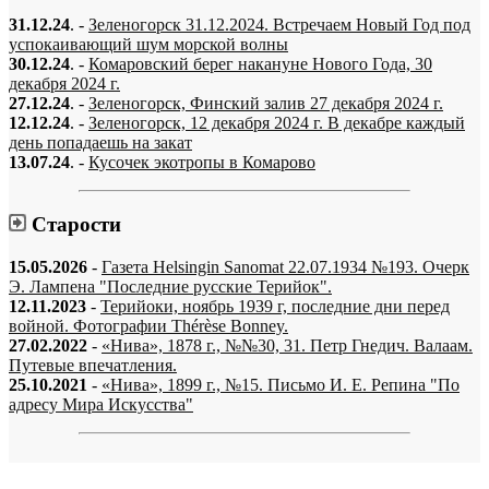
31.12.24
. -
Зеленогорск 31.12.2024. Встречаем Новый Год под
успокаивающий шум морской волны
30.12.24
. -
Комаровский берег накануне Нового Года, 30
декабря 2024 г.
27.12.24
. -
Зеленогорск, Финский залив 27 декабря 2024 г.
12.12.24
. -
Зеленогорск, 12 декабря 2024 г. В декабре каждый
день попадаешь на закат
13.07.24
. -
Кусочек экотропы в Комарово
Старости
15.05.2026
-
Газета Helsingin Sanomat 22.07.1934 №193. Очерк
Э. Лампена "Последние русские Терийок".
12.11.2023
-
Терийоки, ноябрь 1939 г, последние дни перед
войной. Фотографии Thérèse Bonney.
27.02.2022
-
«Нива», 1878 г., №№30, 31. Петр Гнедич. Валаам.
Путевые впечатления.
25.10.2021
-
«Нива», 1899 г., №15. Письмо И. Е. Репина "По
адресу Мира Искусства"
«…когда они спросят нас, что мы делаем, мы ответим: мы вспоминаем.