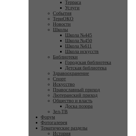
Терраса
Услуги
События
ТериОКО
Новости
Школы
Школа №445
Школа №450
Школа №611
Школа искусств
Библиотеки
Городская библиотека
Детская библиотека
Здравоохранение
Спорт
Искусство
Православный приход
Лютеранский приход
Общество и власть
Доска позора
Зел-ТВ
Форум
Фотогалерея
Тематические разделы
История