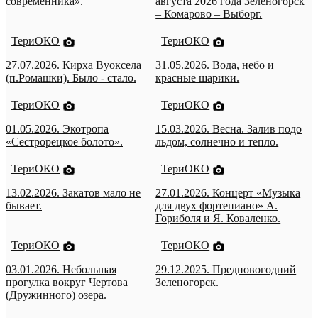
современника».
августа 2026 года Зеленогорск
– Комарово – Выборг.
ТериОКО
ТериОКО
27.07.2026. Кирха Вуоксела
31.05.2026. Вода, небо и
(п.Ромашки). Было - стало.
красные шарики.
ТериОКО
ТериОКО
01.05.2026. Экотропа
15.03.2026. Весна. Залив подо
«Сестрорецкое болото».
льдом, солнечно и тепло.
ТериОКО
ТериОКО
13.02.2026. Закатов мало не
27.01.2026. Концерт «Музыка
бывает.
для двух фортепиано» А.
Гориболя и Я. Коваленко.
ТериОКО
ТериОКО
03.01.2026. Небольшая
29.12.2025. Предновогодний
прогулка вокруг Чертова
Зеленогорск.
(Дружинного) озера.