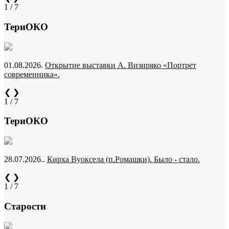
1 / 7
ТериОКО
01.08.2026.
Открытие выставки А. Визиряко «Портрет
современника».
❮
❯
1 / 7
ТериОКО
28.07.2026..
Кирха Вуоксела (п.Ромашки). Было - стало.
❮
❯
1 / 7
Старости