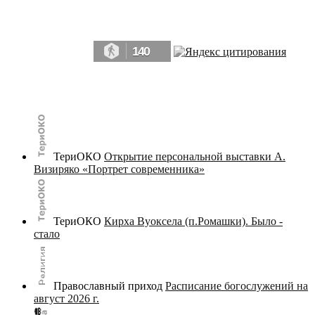
Да, мы память человечества, и поэтому мы в конце концов непременно
победим.» ― Рэй Брэдбери, 451° по Фаренгейту
140
© terijoki.spb.ru | terijoki.org 2000-2026 Использование материалов сайта в коммерческих целях без
письменного разрешения
администрации сайта
не допускается.
ТериОКО
Открытие персональной выставки А.
Визиряко «Портрет современника»
ТериОКО
Кирха Вуоксела (п.Ромашки). Было -
стало
Православный приход
Расписание богослужений на
август 2026 г.