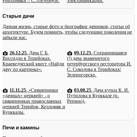
Рийхимяки – С.-Петербург.
электрификации.
Старые дачи
Дачная жизнь, старые фото и биографии дачников, статьи об
архитектуре. Будем помнить, чтобы следующие поколения не
забыли нас.
26.12.25
. Дача Г. Б.
09.12.25
. Сохранившаяся
Воссидло в Терийоках.
(!) дача знаменитого
Краеведческий квест «Найди
петербургского ресторатора И.
дачу по картинке».
С. Соколова в Терийоках/
Зеленогорске.
11.11.25
. «Священники
03.08.25
. Дача купца К. И.
«дачных» церквей» - о
Путилова в Куоккале (п.
священниках православных
Репино).
церквей Терийок, Келломяк и
Куоккалы.
Печи и камины