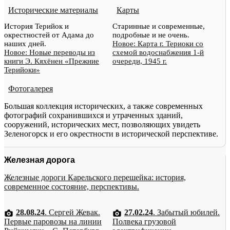
Исторические материалы
Карты
История Терийок и
Старинные и современные,
окрестностей от Адама до
подробные и не очень.
наших дней.
Новое: Карта г. Териоки со
Новое: Новые переводы из
схемой водоснабжения 1-й
книги Э. Кяхёнен «Прежние
очереди, 1945 г.
Терийоки»
Фотогалерея
Большая коллекция исторических, а также современных
фотографий сохранившихся и утраченных зданий,
сооружений, исторических мест, позволяющих увидеть
Зеленогорск и его окрестности в исторической перспективе.
Железная дорога
Железные дороги Карельского перешейка: история,
современное состояние, перспективы.
28.08.24
. Сергей Жевак.
27.02.24
. Забытый юбилей.
Первые паровозы на линии
Полвека грузовой