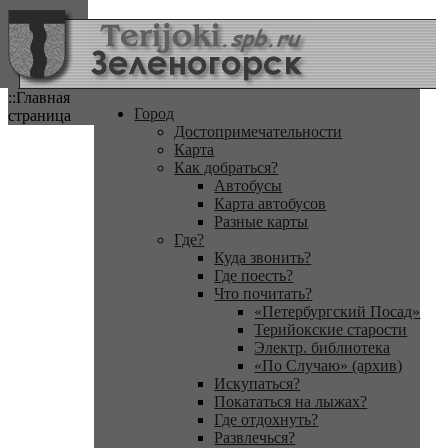
::Главная
Город
страница
Достопримечательности
Карта
Как добраться?
Автобусы
Карта автобусов
Разные карты
Где?
Куда звонить?
Где поесть?
Что почитать?
«Петербургский Посад»
Терийокские старости
Электр. библиотека
«По Случаю» (архив)
Искупаться?
Покататься на лыжах?
Где отдохнуть?
Развлечься?