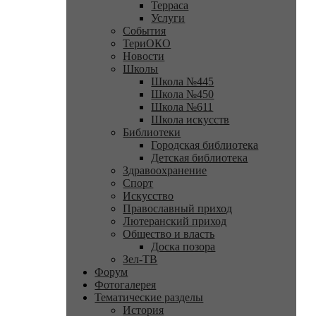
Терраса
Услуги
События
ТериОКО
Новости
Школы
Школа №445
Школа №450
Школа №611
Школа искусств
Библиотеки
Городская библиотека
Детская библиотека
Здравоохранение
Спорт
Искусство
Православный приход
Лютеранский приход
Общество и власть
Доска позора
Зел-ТВ
Форум
Фотогалерея
Тематические разделы
История