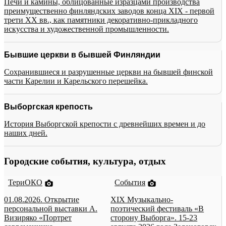
Печи и камины, облицованные изразцами производства
преимущественно финляндских заводов конца XIX - первой
трети XX вв., как памятники декоративно-прикладного
искусства и художественной промышленности.
Бывшие церкви в бывшей Финляндии
Сохранившиеся и разрушенные церкви на бывшей финской
части Карелии и Карельского перешейка.
Выборгская крепость
История Выборгской крепости с древнейших времен и до
наших дней.
Городские события, культура, отдых
ТериОКО
События
01.08.2026. Открытие
XIX Музыкально-
персональной выставки А.
поэтический фестиваль «В
Визиряко «Портрет
сторону Выборга». 15-23