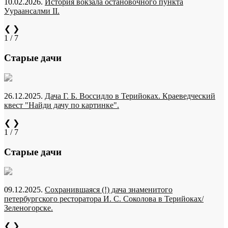
10.02.2026.
История вокзала остановочного пункта
Уураансалми II.
❮
❯
1 / 7
Старые дачи
26.12.2025.
Дача Г. Б. Воссидло в Терийоках. Краеведческий
квест "Найди дачу по картинке".
❮
❯
1 / 7
Старые дачи
09.12.2025.
Сохранившаяся (!) дача знаменитого
петербургского ресторатора И. С. Соколова в Терийоках/
Зеленогорске.
❮
❯