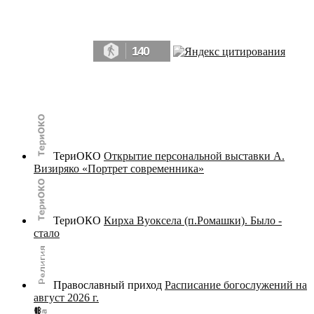
Да, мы память человечества, и поэтому мы в конце концов непременно
победим.» ― Рэй Брэдбери, 451° по Фаренгейту
140
© terijoki.spb.ru | terijoki.org 2000-2026 Использование материалов сайта в коммерческих целях без
письменного разрешения
администрации сайта
не допускается.
ТериОКО
Открытие персональной выставки А.
Визиряко «Портрет современника»
ТериОКО
Кирха Вуоксела (п.Ромашки). Было -
стало
Православный приход
Расписание богослужений на
август 2026 г.