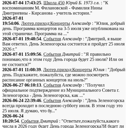
2026-07-04 17:43:25
.
Школа 450
Юрий Б. 1973 г.в.
: "К
воспоминаниям М. Филановской - Фамилия Нины
Дмитриевны - Кирсанова - учитель истории."
2026-07-01
19:54:06
.
Лютер.приход:Концерты
Александр
: "Юлия, добрый
день. Программа концертов на 3-5 июля уже опубликована на
этой страничке. Программа на ..."
2026-07-01 19:48:54
.
События
Александр
: "Дмитрий, я выше
Вам ответил. День Зеленогорска состоится и пройдет 25 июля
2026 г."
2026-07-01 15:09:56
.
События
Дмитрий
: "Я правильно
понимаю,что в этом году День города будет 25 июля? Или он
не состоится?"
2026-07-01 11:08:39
.
Лютер.приход:Концерты
Юлия
: "Добрый
день. Подскажите, пожалуйста, где можно посмотреть
расписание органных концертов на июль?"
2026-06-27 06:10:13
.
События
Александр
: "Получил
официальное подтверждение из Муниципального Совета г.
Зеленогорска - День Зеленогорска, как ..."
2026-06-24 22:39:46
.
События
Александр
: "День Зеленогорска
всегда проходит в последнюю субботу июля. В этом году это
25 июля. Я думаю, что бу..."
2026-06-24
18:20:54
.
События
Дмитрий
: "Ответьте,пожалуйста,какого
числа в 2026 году будет День города Зеленогорска?И будет ли