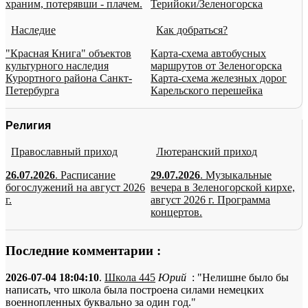
храним, потерявши - плачем.
Терийоки/Зеленогорска
Наследие
Как добраться?
"Красная Книга" объектов
Карта-схема автобусных
культурного наследия
маршрутов от Зеленогорска
Курортного района Санкт-
Карта-схема железных дорог
Петербурга
Карельского перешейка
Религия
Православный приход
Лютеранский приход
26.07.2026
. Расписание
29.07.2026
. Музыкальные
богослужений на август 2026
вечера в Зеленогорской кирхе,
г.
август 2026 г. Программа
концертов.
Последние комментарии :
2026-07-04 18:04:10
.
Школа 445
Юрий
: "Нелишне было бы
написать, что школа была построена силами немецких
военнопленных буквально за один год."