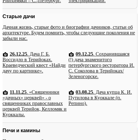
Рийхимяки – С.-Петербург.
электрификации.
Старые дачи
Дачная жизнь, старые фото и биографии дачников, статьи об
архитектуре. Будем помнить, чтобы следующие поколения не
забыли нас.
26.12.25
. Дача Г. Б.
09.12.25
. Сохранившаяся
Воссидло в Терийоках.
(!) дача знаменитого
Краеведческий квест «Найди
петербургского ресторатора И.
дачу по картинке».
С. Соколова в Терийоках/
Зеленогорске.
11.11.25
. «Священники
03.08.25
. Дача купца К. И.
«дачных» церквей» - о
Путилова в Куоккале (п.
священниках православных
Репино).
церквей Терийок, Келломяк и
Куоккалы.
Печи и камины