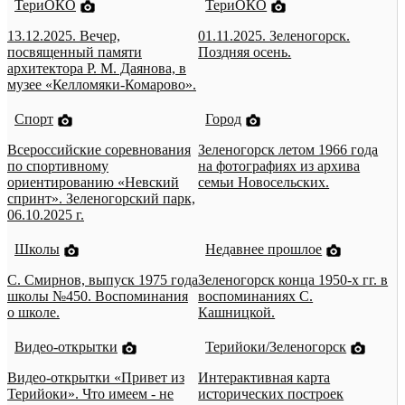
ТериОКО
ТериОКО
13.12.2025. Вечер,
01.11.2025. Зеленогорск.
посвященный памяти
Поздняя осень.
архитектора Р. М. Даянова, в
музее «Келломяки-Комарово».
Спорт
Город
Всероссийские соревнования
Зеленогорск летом 1966 года
по спортивному
на фотографиях из архива
ориентированию «Невский
семьи Новосельских.
спринт». Зеленогорский парк,
06.10.2025 г.
Школы
Недавнее прошлое
С. Смирнов, выпуск 1975 года
Зеленогорск конца 1950-х гг. в
школы №450. Воспоминания
воспоминаниях С.
о школе.
Кашницкой.
Видео-открытки
Терийоки/Зеленогорск
Видео-открытки «Привет из
Интерактивная карта
Терийоки». Что имеем - не
исторических построек