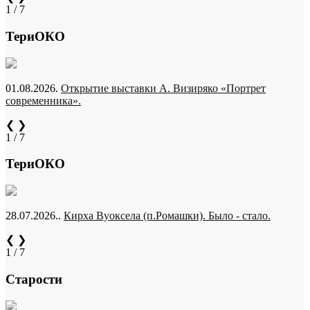
1 / 7
ТериОКО
01.08.2026.
Открытие выставки А. Визиряко «Портрет
современника».
❮
❯
1 / 7
ТериОКО
28.07.2026..
Кирха Вуоксела (п.Ромашки). Было - стало.
❮
❯
1 / 7
Старости