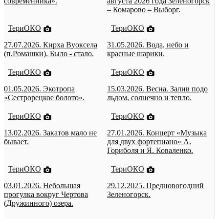
современника».
августа 2026 года Зеленогорск
– Комарово – Выборг.
ТериОКО
ТериОКО
27.07.2026. Кирха Вуоксела
31.05.2026. Вода, небо и
(п.Ромашки). Было - стало.
красные шарики.
ТериОКО
ТериОКО
01.05.2026. Экотропа
15.03.2026. Весна. Залив подо
«Сестрорецкое болото».
льдом, солнечно и тепло.
ТериОКО
ТериОКО
13.02.2026. Закатов мало не
27.01.2026. Концерт «Музыка
бывает.
для двух фортепиано» А.
Гориболя и Я. Коваленко.
ТериОКО
ТериОКО
03.01.2026. Небольшая
29.12.2025. Предновогодний
прогулка вокруг Чертова
Зеленогорск.
(Дружинного) озера.