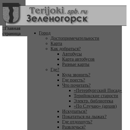
::Главная
Город
страница
Достопримечательности
Карта
Как добраться?
Автобусы
Карта автобусов
Разные карты
Где?
Куда звонить?
Где поесть?
Что почитать?
«Петербургский Посад»
Терийокские старости
Электр. библиотека
«По Случаю» (архив)
Искупаться?
Покататься на лыжах?
Где отдохнуть?
Развлечься?