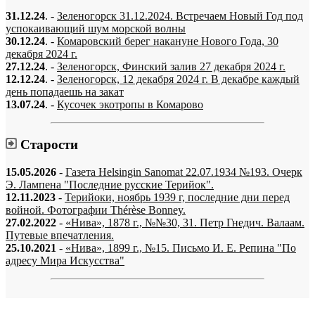
31.12.24
. -
Зеленогорск 31.12.2024. Встречаем Новый Год под
успокаивающий шум морской волны
30.12.24
. -
Комаровский берег накануне Нового Года, 30
декабря 2024 г.
27.12.24
. -
Зеленогорск, Финский залив 27 декабря 2024 г.
12.12.24
. -
Зеленогорск, 12 декабря 2024 г. В декабре каждый
день попадаешь на закат
13.07.24
. -
Кусочек экотропы в Комарово
Старости
15.05.2026
-
Газета Helsingin Sanomat 22.07.1934 №193. Очерк
Э. Лампена "Последние русские Терийок".
12.11.2023
-
Терийоки, ноябрь 1939 г, последние дни перед
войной. Фотографии Thérèse Bonney.
27.02.2022
-
«Нива», 1878 г., №№30, 31. Петр Гнедич. Валаам.
Путевые впечатления.
25.10.2021
-
«Нива», 1899 г., №15. Письмо И. Е. Репина "По
адресу Мира Искусства"
«…когда они спросят нас, что мы делаем, мы ответим: мы вспоминаем.