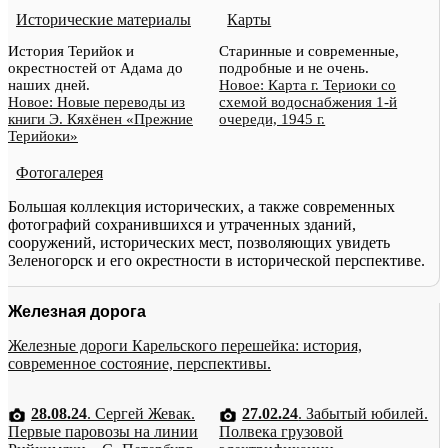
Исторические материалы
Карты
История Терийок и
Старинные и современные,
окрестностей от Адама до
подробные и не очень.
наших дней.
Новое: Карта г. Териоки со
Новое: Новые переводы из
схемой водоснабжения 1-й
книги Э. Кяхёнен «Прежние
очереди, 1945 г.
Терийоки»
Фотогалерея
Большая коллекция исторических, а также современных
фотографий сохранившихся и утраченных зданий,
сооружений, исторических мест, позволяющих увидеть
Зеленогорск и его окрестности в исторической перспективе.
Железная дорога
Железные дороги Карельского перешейка: история,
современное состояние, перспективы.
28.08.24
. Сергей Жевак.
27.02.24
. Забытый юбилей.
Первые паровозы на линии
Полвека грузовой