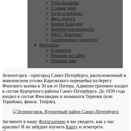
Terra Incognita
Старые дачи
Печи и камины
Жел. дорога
Кирхи Карелии
Выборгская крепость
ИКО "Карелия"
Еженедельно отовсюду
Контакты
О проекте
Реклама на сайте
Пишите нам
Зеленогорск - пригород Санкт-Петербурга, расположенный в
живописном уголке Карельского перешейка на берегу
Финского залива в 50 км от Питера. Административно входит
в состав Курортного района Санкт-Петербурга. До 1939 года
входил в состав Финляндии и назывался Териоки (или
Терийоки, финск. Terijoki).
Загляните в нашу
Фотогалерею
и вы увидите, как у нас
красиво! И не забудьте изучить
Карту
и осмотреть