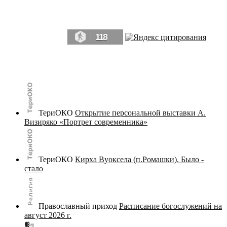
Да, мы память человечества, и поэтому мы в конце концов непременно
победим.» ― Рэй Брэдбери, 451° по Фаренгейту
118
© terijoki.spb.ru | terijoki.org 2000-2026 Использование материалов сайта в коммерческих целях без
письменного разрешения
администрации сайта
не допускается.
ТериОКО
Открытие персональной выставки А.
Визиряко «Портрет современника»
ТериОКО
Кирха Вуоксела (п.Ромашки). Было -
стало
Православный приход
Расписание богослужений на
август 2026 г.