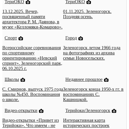
ТериОКО
ТериОКО
13.12.2025. Вечер,
01.11.2025. Зеленогорск.
посвященный памяти
Поздняя осень.
архитектора Р. М. Даянова, в
музее «Келломяки-Комарово».
Спорт
Город
Всероссийские соревнования
Зеленогорск летом 1966 года
по спортивному
на фотографиях из архива
ориентированию «Невский
семьи Новосельских.
спринт». Зеленогорский парк,
06.10.2025 г.
Школы
Недавнее прошлое
С. Смирнов, выпуск 1975 года
Зеленогорск конца 1950-х гг. в
школы №450. Воспоминания
воспоминаниях С.
о школе.
Кашницкой.
Видео-открытки
Терийоки/Зеленогорск
Видео-открытки «Привет из
Интерактивная карта
Терийоки». Что имеем - не
исторических построек