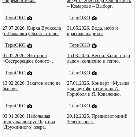
современника».
августа 2026 года Зеленогорск
– Комарово – Выборг.
ТериОКО
ТериОКО
27.07.2026. Кирха Вуоксела
31.05.2026. Вода, небо и
(п.Ромашки). Было - стало.
красные шарики.
ТериОКО
ТериОКО
01.05.2026. Экотропа
15.03.2026. Весна. Залив подо
«Сестрорецкое болото».
льдом, солнечно и тепло.
ТериОКО
ТериОКО
13.02.2026. Закатов мало не
27.01.2026. Концерт «Музыка
бывает.
для двух фортепиано» А.
Гориболя и Я. Коваленко.
ТериОКО
ТериОКО
03.01.2026. Небольшая
29.12.2025. Предновогодний
прогулка вокруг Чертова
Зеленогорск.
(Дружинного) озера.