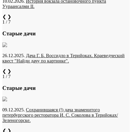
10.02.2026.
История вокзала остановочного пункта
Уураансалми II.
❮
❯
1 / 7
Старые дачи
26.12.2025.
Дача Г. Б. Воссидло в Терийоках. Краеведческий
квест "Найди дачу по картинке".
❮
❯
1 / 7
Старые дачи
09.12.2025.
Сохранившаяся (!) дача знаменитого
петербургского ресторатора И. С. Соколова в Терийоках/
Зеленогорске.
❮
❯