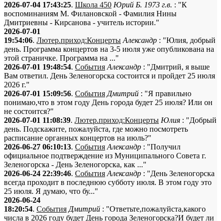
2026-07-04 17:43:25
.
Школа 450
Юрий Б. 1973 г.в.
: "К
воспоминаниям М. Филановской - Фамилия Нины
Дмитриевны - Кирсанова - учитель истории."
2026-07-01
19:54:06
.
Лютер.приход:Концерты
Александр
: "Юлия, добрый
день. Программа концертов на 3-5 июля уже опубликована на
этой страничке. Программа на ..."
2026-07-01 19:48:54
.
События
Александр
: "Дмитрий, я выше
Вам ответил. День Зеленогорска состоится и пройдет 25 июля
2026 г."
2026-07-01 15:09:56
.
События
Дмитрий
: "Я правильно
понимаю,что в этом году День города будет 25 июля? Или он
не состоится?"
2026-07-01 11:08:39
.
Лютер.приход:Концерты
Юлия
: "Добрый
день. Подскажите, пожалуйста, где можно посмотреть
расписание органных концертов на июль?"
2026-06-27 06:10:13
.
События
Александр
: "Получил
официальное подтверждение из Муниципального Совета г.
Зеленогорска - День Зеленогорска, как ..."
2026-06-24 22:39:46
.
События
Александр
: "День Зеленогорска
всегда проходит в последнюю субботу июля. В этом году это
25 июля. Я думаю, что бу..."
2026-06-24
18:20:54
.
События
Дмитрий
: "Ответьте,пожалуйста,какого
числа в 2026 году будет День города Зеленогорска?И будет ли