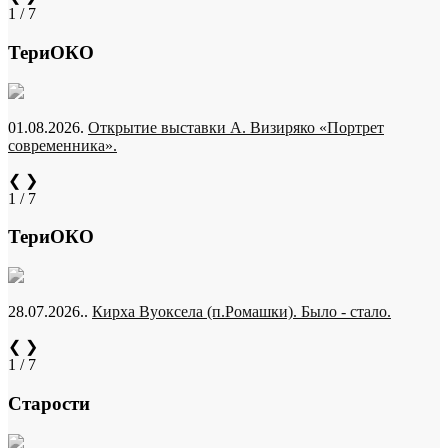
1 / 7
ТериОКО
01.08.2026.
Открытие выставки А. Визиряко «Портрет
современника».
❮
❯
1 / 7
ТериОКО
28.07.2026..
Кирха Вуоксела (п.Ромашки). Было - стало.
❮
❯
1 / 7
Старости