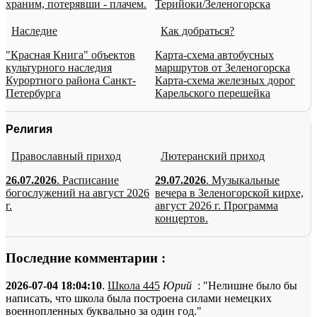
храним, потерявши - плачем.
Терийоки/Зеленогорска
Наследие
Как добраться?
"Красная Книга" объектов
Карта-схема автобусных
культурного наследия
маршрутов от Зеленогорска
Курортного района Санкт-
Карта-схема железных дорог
Петербурга
Карельского перешейка
Религия
Православный приход
Лютеранский приход
26.07.2026
. Расписание
29.07.2026
. Музыкальные
богослужений на август 2026
вечера в Зеленогорской кирхе,
г.
август 2026 г. Программа
концертов.
Последние комментарии :
2026-07-04 18:04:10
.
Школа 445
Юрий
: "Нелишне было бы
написать, что школа была построена силами немецких
военнопленных буквально за один год."