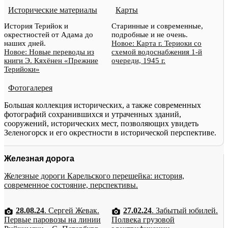
Исторические материалы
Карты
История Терийок и
Старинные и современные,
окрестностей от Адама до
подробные и не очень.
наших дней.
Новое: Карта г. Териоки со
Новое: Новые переводы из
схемой водоснабжения 1-й
книги Э. Кяхёнен «Прежние
очереди, 1945 г.
Терийоки»
Фотогалерея
Большая коллекция исторических, а также современных
фотографий сохранившихся и утраченных зданий,
сооружений, исторических мест, позволяющих увидеть
Зеленогорск и его окрестности в исторической перспективе.
Железная дорога
Железные дороги Карельского перешейка: история,
современное состояние, перспективы.
28.08.24
. Сергей Жевак.
27.02.24
. Забытый юбилей.
Первые паровозы на линии
Полвека грузовой