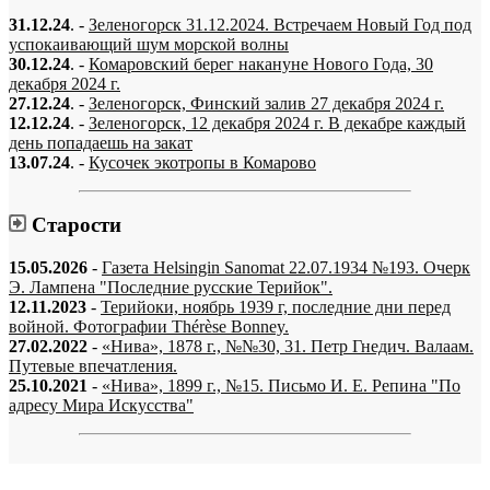
31.12.24
. -
Зеленогорск 31.12.2024. Встречаем Новый Год под
успокаивающий шум морской волны
30.12.24
. -
Комаровский берег накануне Нового Года, 30
декабря 2024 г.
27.12.24
. -
Зеленогорск, Финский залив 27 декабря 2024 г.
12.12.24
. -
Зеленогорск, 12 декабря 2024 г. В декабре каждый
день попадаешь на закат
13.07.24
. -
Кусочек экотропы в Комарово
Старости
15.05.2026
-
Газета Helsingin Sanomat 22.07.1934 №193. Очерк
Э. Лампена "Последние русские Терийок".
12.11.2023
-
Терийоки, ноябрь 1939 г, последние дни перед
войной. Фотографии Thérèse Bonney.
27.02.2022
-
«Нива», 1878 г., №№30, 31. Петр Гнедич. Валаам.
Путевые впечатления.
25.10.2021
-
«Нива», 1899 г., №15. Письмо И. Е. Репина "По
адресу Мира Искусства"
«…когда они спросят нас, что мы делаем, мы ответим: мы вспоминаем.