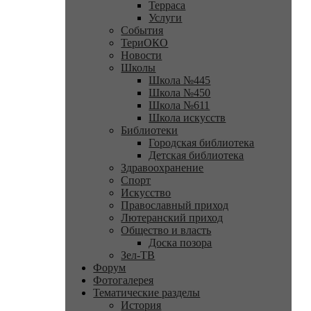
Терраса
Услуги
События
ТериОКО
Новости
Школы
Школа №445
Школа №450
Школа №611
Школа искусств
Библиотеки
Городская библиотека
Детская библиотека
Здравоохранение
Спорт
Искусство
Православный приход
Лютеранский приход
Общество и власть
Доска позора
Зел-ТВ
Форум
Фотогалерея
Тематические разделы
История