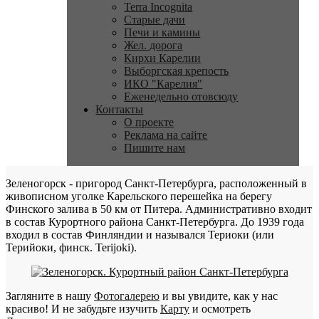
Terra Incognita
Старые дачи
Печи и камины
Жел. дорога
Кирхи Карелии
Выборгская крепость
ИКО "Карелия"
Еженедельно отовсюду
Контакты
О проекте
Реклама на сайте
Пишите нам
Зеленогорск - пригород Санкт-Петербурга, расположенный в
живописном уголке Карельского перешейка на берегу
Финского залива в 50 км от Питера. Административно входит
в состав Курортного района Санкт-Петербурга. До 1939 года
входил в состав Финляндии и назывался Териоки (или
Терийоки, финск. Terijoki).
Загляните в нашу
Фотогалерею
и вы увидите, как у нас
красиво! И не забудьте изучить
Карту
и осмотреть