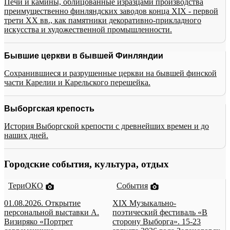
Печи и камины, облицованные изразцами производства
преимущественно финляндских заводов конца XIX - первой
трети XX вв., как памятники декоративно-прикладного
искусства и художественной промышленности.
Бывшие церкви в бывшей Финляндии
Сохранившиеся и разрушенные церкви на бывшей финской
части Карелии и Карельского перешейка.
Выборгская крепость
История Выборгской крепости с древнейших времен и до
наших дней.
Городские события, культура, отдых
ТериОКО
События
01.08.2026. Открытие
XIX Музыкально-
персональной выставки А.
поэтический фестиваль «В
Визиряко «Портрет
сторону Выборга». 15-23