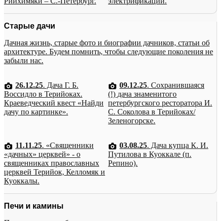
Рийхимяки – С.-Петербург.
электрификации.
Старые дачи
Дачная жизнь, старые фото и биографии дачников, статьи об
архитектуре. Будем помнить, чтобы следующие поколения не
забыли нас.
26.12.25
. Дача Г. Б.
09.12.25
. Сохранившаяся
Воссидло в Терийоках.
(!) дача знаменитого
Краеведческий квест «Найди
петербургского ресторатора И.
дачу по картинке».
С. Соколова в Терийоках/
Зеленогорске.
11.11.25
. «Священники
03.08.25
. Дача купца К. И.
«дачных» церквей» - о
Путилова в Куоккале (п.
священниках православных
Репино).
церквей Терийок, Келломяк и
Куоккалы.
Печи и камины