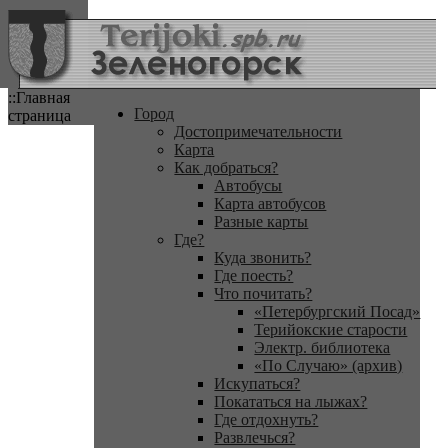
::Главная
Город
страница
Достопримечательности
Карта
Как добраться?
Автобусы
Карта автобусов
Разные карты
Где?
Куда звонить?
Где поесть?
Что почитать?
«Петербургский Посад»
Терийокские старости
Электр. библиотека
«По Случаю» (архив)
Искупаться?
Покататься на лыжах?
Где отдохнуть?
Развлечься?