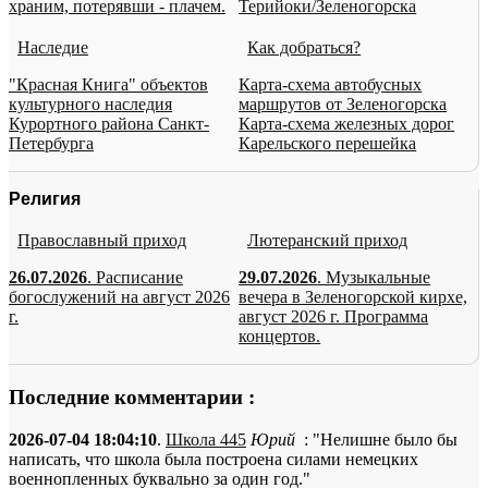
храним, потерявши - плачем.
Терийоки/Зеленогорска
Наследие
Как добраться?
"Красная Книга" объектов
Карта-схема автобусных
культурного наследия
маршрутов от Зеленогорска
Курортного района Санкт-
Карта-схема железных дорог
Петербурга
Карельского перешейка
Религия
Православный приход
Лютеранский приход
26.07.2026
. Расписание
29.07.2026
. Музыкальные
богослужений на август 2026
вечера в Зеленогорской кирхе,
г.
август 2026 г. Программа
концертов.
Последние комментарии :
2026-07-04 18:04:10
.
Школа 445
Юрий
: "Нелишне было бы
написать, что школа была построена силами немецких
военнопленных буквально за один год."