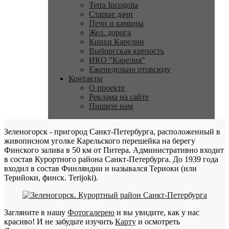
Terra Incognita
Старые дачи
Печи и камины
Жел. дорога
Кирхи Карелии
Выборгская крепость
ИКО "Карелия"
Еженедельно отовсюду
Контакты
О проекте
Реклама на сайте
Пишите нам
Зеленогорск - пригород Санкт-Петербурга, расположенный в
живописном уголке Карельского перешейка на берегу
Финского залива в 50 км от Питера. Административно входит
в состав Курортного района Санкт-Петербурга. До 1939 года
входил в состав Финляндии и назывался Териоки (или
Терийоки, финск. Terijoki).
Загляните в нашу
Фотогалерею
и вы увидите, как у нас
красиво! И не забудьте изучить
Карту
и осмотреть