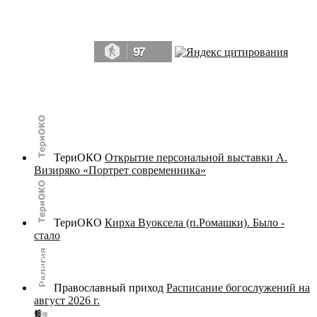
Да, мы память человечества, и поэтому мы в конце концов непременно
победим.» ― Рэй Брэдбери, 451° по Фаренгейту
97
© terijoki.spb.ru | terijoki.org 2000-2026 Использование материалов сайта в коммерческих целях без
письменного разрешения
администрации сайта
не допускается.
ТериОКО
Открытие персональной выставки А.
Визиряко «Портрет современника»
ТериОКО
Кирха Вуоксела (п.Ромашки). Было -
стало
Православный приход
Расписание богослужений на
август 2026 г.