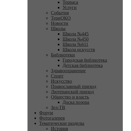
Терраса
Услуги
События
ТериОКО
Новости
Школы
Школа №445
Школа №450
Школа №611
Школа искусств
Библиотеки
Городская библиотека
Детская библиотека
Здравоохранение
Спорт
Искусство
Православный приход
Лютеранский приход
Общество и власть
Доска позора
Зел-ТВ
Форум
Фотогалерея
Тематические разделы
История