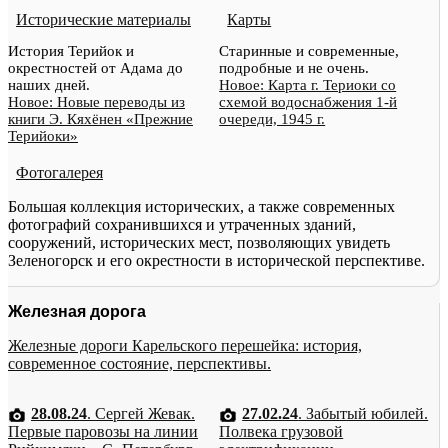
Исторические материалы
Карты
История Терийок и
Старинные и современные,
окрестностей от Адама до
подробные и не очень.
наших дней.
Новое: Карта г. Териоки со
Новое: Новые переводы из
схемой водоснабжения 1-й
книги Э. Кяхёнен «Прежние
очереди, 1945 г.
Терийоки»
Фотогалерея
Большая коллекция исторических, а также современных
фотографий сохранившихся и утраченных зданий,
сооружений, исторических мест, позволяющих увидеть
Зеленогорск и его окрестности в исторической перспективе.
Железная дорога
Железные дороги Карельского перешейка: история,
современное состояние, перспективы.
28.08.24
. Сергей Жевак.
27.02.24
. Забытый юбилей.
Первые паровозы на линии
Полвека грузовой