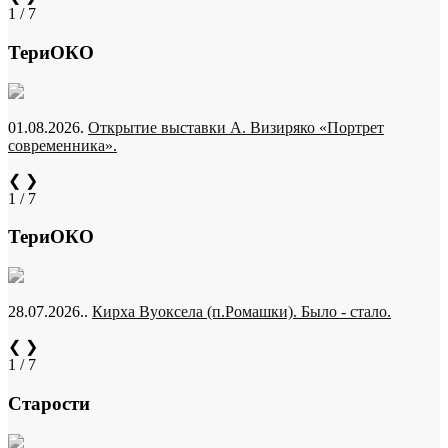
1 / 7
ТериОКО
01.08.2026.
Открытие выставки А. Визиряко «Портрет
современника».
❮
❯
1 / 7
ТериОКО
28.07.2026..
Кирха Вуоксела (п.Ромашки). Было - стало.
❮
❯
1 / 7
Старости