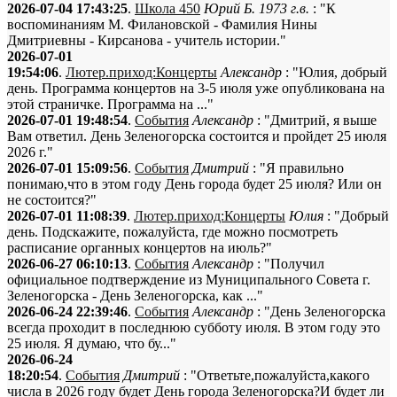
2026-07-04 17:43:25
.
Школа 450
Юрий Б. 1973 г.в.
: "К
воспоминаниям М. Филановской - Фамилия Нины
Дмитриевны - Кирсанова - учитель истории."
2026-07-01
19:54:06
.
Лютер.приход:Концерты
Александр
: "Юлия, добрый
день. Программа концертов на 3-5 июля уже опубликована на
этой страничке. Программа на ..."
2026-07-01 19:48:54
.
События
Александр
: "Дмитрий, я выше
Вам ответил. День Зеленогорска состоится и пройдет 25 июля
2026 г."
2026-07-01 15:09:56
.
События
Дмитрий
: "Я правильно
понимаю,что в этом году День города будет 25 июля? Или он
не состоится?"
2026-07-01 11:08:39
.
Лютер.приход:Концерты
Юлия
: "Добрый
день. Подскажите, пожалуйста, где можно посмотреть
расписание органных концертов на июль?"
2026-06-27 06:10:13
.
События
Александр
: "Получил
официальное подтверждение из Муниципального Совета г.
Зеленогорска - День Зеленогорска, как ..."
2026-06-24 22:39:46
.
События
Александр
: "День Зеленогорска
всегда проходит в последнюю субботу июля. В этом году это
25 июля. Я думаю, что бу..."
2026-06-24
18:20:54
.
События
Дмитрий
: "Ответьте,пожалуйста,какого
числа в 2026 году будет День города Зеленогорска?И будет ли