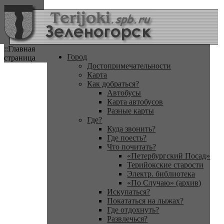
::Главная
Город
страница
Достопримечательности
Карта
Как добраться?
Автобусы
Карта автобусов
Разные карты
Где?
Куда звонить?
Где поесть?
Что почитать?
«Петербургский Посад»
Терийокские старости
Электр. библиотека
«По Случаю» (архив)
Искупаться?
Покататься на лыжах?
Где отдохнуть?
Развлечься?