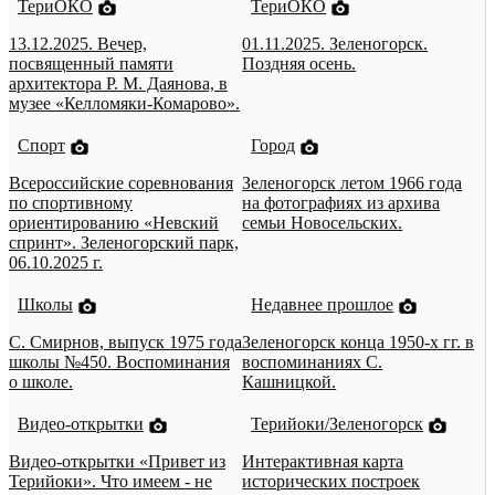
ТериОКО
ТериОКО
13.12.2025. Вечер,
01.11.2025. Зеленогорск.
посвященный памяти
Поздняя осень.
архитектора Р. М. Даянова, в
музее «Келломяки-Комарово».
Спорт
Город
Всероссийские соревнования
Зеленогорск летом 1966 года
по спортивному
на фотографиях из архива
ориентированию «Невский
семьи Новосельских.
спринт». Зеленогорский парк,
06.10.2025 г.
Школы
Недавнее прошлое
С. Смирнов, выпуск 1975 года
Зеленогорск конца 1950-х гг. в
школы №450. Воспоминания
воспоминаниях С.
о школе.
Кашницкой.
Видео-открытки
Терийоки/Зеленогорск
Видео-открытки «Привет из
Интерактивная карта
Терийоки». Что имеем - не
исторических построек