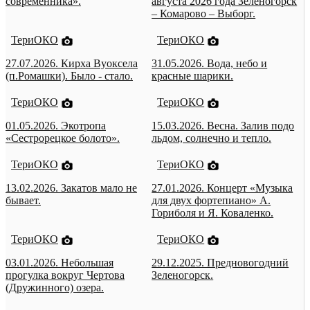
современника».
августа 2026 года Зеленогорск
– Комарово – Выборг.
ТериОКО
ТериОКО
27.07.2026. Кирха Вуоксела
31.05.2026. Вода, небо и
(п.Ромашки). Было - стало.
красные шарики.
ТериОКО
ТериОКО
01.05.2026. Экотропа
15.03.2026. Весна. Залив подо
«Сестрорецкое болото».
льдом, солнечно и тепло.
ТериОКО
ТериОКО
13.02.2026. Закатов мало не
27.01.2026. Концерт «Музыка
бывает.
для двух фортепиано» А.
Гориболя и Я. Коваленко.
ТериОКО
ТериОКО
03.01.2026. Небольшая
29.12.2025. Предновогодний
прогулка вокруг Чертова
Зеленогорск.
(Дружинного) озера.