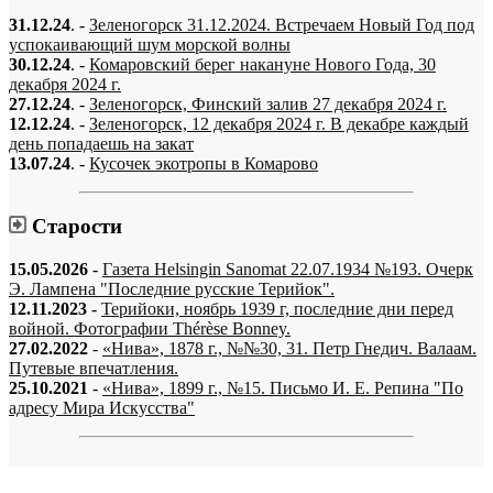
31.12.24
. -
Зеленогорск 31.12.2024. Встречаем Новый Год под
успокаивающий шум морской волны
30.12.24
. -
Комаровский берег накануне Нового Года, 30
декабря 2024 г.
27.12.24
. -
Зеленогорск, Финский залив 27 декабря 2024 г.
12.12.24
. -
Зеленогорск, 12 декабря 2024 г. В декабре каждый
день попадаешь на закат
13.07.24
. -
Кусочек экотропы в Комарово
Старости
15.05.2026
-
Газета Helsingin Sanomat 22.07.1934 №193. Очерк
Э. Лампена "Последние русские Терийок".
12.11.2023
-
Терийоки, ноябрь 1939 г, последние дни перед
войной. Фотографии Thérèse Bonney.
27.02.2022
-
«Нива», 1878 г., №№30, 31. Петр Гнедич. Валаам.
Путевые впечатления.
25.10.2021
-
«Нива», 1899 г., №15. Письмо И. Е. Репина "По
адресу Мира Искусства"
«…когда они спросят нас, что мы делаем, мы ответим: мы вспоминаем.