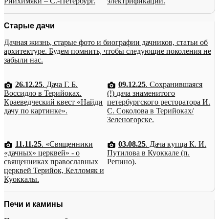
Рийхимяки – С.-Петербург.
электрификации.
Старые дачи
Дачная жизнь, старые фото и биографии дачников, статьи об
архитектуре. Будем помнить, чтобы следующие поколения не
забыли нас.
26.12.25
. Дача Г. Б.
09.12.25
. Сохранившаяся
Воссидло в Терийоках.
(!) дача знаменитого
Краеведческий квест «Найди
петербургского ресторатора И.
дачу по картинке».
С. Соколова в Терийоках/
Зеленогорске.
11.11.25
. «Священники
03.08.25
. Дача купца К. И.
«дачных» церквей» - о
Путилова в Куоккале (п.
священниках православных
Репино).
церквей Терийок, Келломяк и
Куоккалы.
Печи и камины