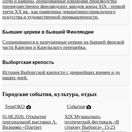
Печи и камины, облицованные изразцами производства
преимущественно финляндских заводов конца XIX - первой
трети XX вв., как памятники декоративно-прикладного
искусства и художественной промышленности.
Бывшие церкви в бывшей Финляндии
Сохранившиеся и разрушенные церкви на бывшей финской
части Карелии и Карельского перешейка.
Выборгская крепость
История Выборгской крепости с древнейших времен и до
наших дней.
Городские события, культура, отдых
ТериОКО
События
01.08.2026. Открытие
XIX Музыкально-
персональной выставки А.
поэтический фестиваль «В
Визиряко «Портрет
сторону Выборга». 15-23