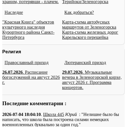
храним, потерявши - плачем.
Терийоки/Зеленогорска
Наследие
Как добраться?
"Красная Книга" объектов
Карта-схема автобусных
культурного наследия
маршрутов от Зеленогорска
Курортного района Санкт-
Карта-схема железных дорог
Петербурга
Карельского перешейка
Религия
Православный приход
Лютеранский приход
26.07.2026
. Расписание
29.07.2026
. Музыкальные
богослужений на август 2026
вечера в Зеленогорской кирхе,
г.
август 2026 г. Программа
концертов.
Последние комментарии :
2026-07-04 18:04:10
.
Школа 445
Юрий
: "Нелишне было бы
написать, что школа была построена силами немецких
военнопленных буквально за один год."