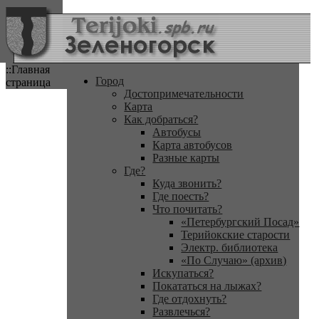
::Главная
Город
страница
Достопримечательности
Карта
Как добраться?
Автобусы
Карта автобусов
Разные карты
Где?
Куда звонить?
Где поесть?
Что почитать?
«Петербургский Посад»
Терийокские старости
Электр. библиотека
«По Случаю» (архив)
Искупаться?
Покататься на лыжах?
Где отдохнуть?
Развлечься?