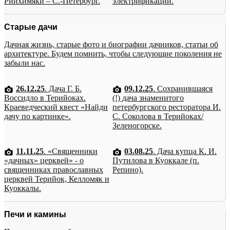
Рийхимяки – С.-Петербург.
электрификации.
Старые дачи
Дачная жизнь, старые фото и биографии дачников, статьи об
архитектуре. Будем помнить, чтобы следующие поколения не
забыли нас.
26.12.25
. Дача Г. Б.
09.12.25
. Сохранившаяся
Воссидло в Терийоках.
(!) дача знаменитого
Краеведческий квест «Найди
петербургского ресторатора И.
дачу по картинке».
С. Соколова в Терийоках/
Зеленогорске.
11.11.25
. «Священники
03.08.25
. Дача купца К. И.
«дачных» церквей» - о
Путилова в Куоккале (п.
священниках православных
Репино).
церквей Терийок, Келломяк и
Куоккалы.
Печи и камины