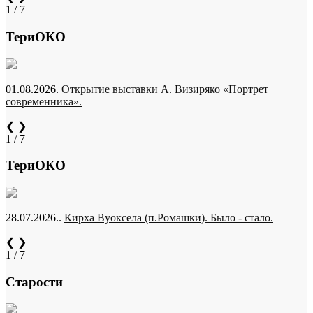
1 / 7
ТериОКО
01.08.2026.
Открытие выставки А. Визиряко «Портрет
современника».
❮
❯
1 / 7
ТериОКО
28.07.2026..
Кирха Вуоксела (п.Ромашки). Было - стало.
❮
❯
1 / 7
Старости