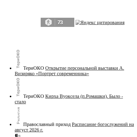
Да, мы память человечества, и поэтому мы в конце концов непременно
победим.» ― Рэй Брэдбери, 451° по Фаренгейту
73
© terijoki.spb.ru | terijoki.org 2000-2026 Использование материалов сайта в коммерческих целях без
письменного разрешения
администрации сайта
не допускается.
ТериОКО
Открытие персональной выставки А.
Визиряко «Портрет современника»
ТериОКО
Кирха Вуоксела (п.Ромашки). Было -
стало
Православный приход
Расписание богослужений на
август 2026 г.