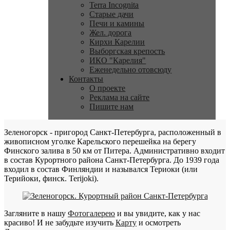
Terra Incognita
Старые дачи
Печи и камины
Жел. дорога
Кирхи Карелии
Выборгская крепость
ИКО "Карелия"
Еженедельно отовсюду
Контакты
О проекте
Реклама на сайте
Пишите нам
Зеленогорск - пригород Санкт-Петербурга, расположенный в
живописном уголке Карельского перешейка на берегу
Финского залива в 50 км от Питера. Административно входит
в состав Курортного района Санкт-Петербурга. До 1939 года
входил в состав Финляндии и назывался Териоки (или
Терийоки, финск. Terijoki).
Загляните в нашу
Фотогалерею
и вы увидите, как у нас
красиво! И не забудьте изучить
Карту
и осмотреть