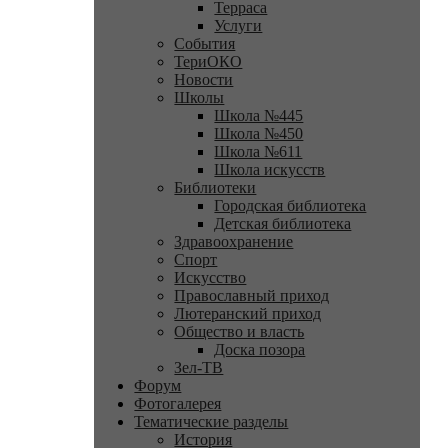
Терраса
Услуги
События
ТериОКО
Новости
Школы
Школа №445
Школа №450
Школа №611
Школа искусств
Библиотеки
Городская библиотека
Детская библиотека
Здравоохранение
Спорт
Искусство
Православный приход
Лютеранский приход
Общество и власть
Доска позора
Зел-ТВ
Форум
Фотогалерея
Тематические разделы
История