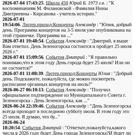
2026-07-04 17:43:25
.
Школа 450
Юрий Б. 1973 г.в.
: "К
воспоминаниям М. Филановской - Фамилия Нины
Дмитриевны - Кирсанова - учитель истории."
2026-07-01
19:54:06
.
Лютер.приход:Концерты
Александр
: "Юлия, добрый
день. Программа концертов на 3-5 июля уже опубликована на
этой страничке. Программа на ..."
2026-07-01 19:48:54
.
События
Александр
: "Дмитрий, я выше
Вам ответил. День Зеленогорска состоится и пройдет 25 июля
2026 г."
2026-07-01 15:09:56
.
События
Дмитрий
: "Я правильно
понимаю,что в этом году День города будет 25 июля? Или он
не состоится?"
2026-07-01 11:08:39
.
Лютер.приход:Концерты
Юлия
: "Добрый
день. Подскажите, пожалуйста, где можно посмотреть
расписание органных концертов на июль?"
2026-06-27 06:10:13
.
События
Александр
: "Получил
официальное подтверждение из Муниципального Совета г.
Зеленогорска - День Зеленогорска, как ..."
2026-06-24 22:39:46
.
События
Александр
: "День Зеленогорска
всегда проходит в последнюю субботу июля. В этом году это
25 июля. Я думаю, что бу..."
2026-06-24
18:20:54
.
События
Дмитрий
: "Ответьте,пожалуйста,какого
числа в 2026 году будет День города Зеленогорска?И будет ли