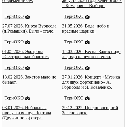
современника».
августа 2026 года Зеленогорск
– Комарово – Выборг.
ТериОКО
ТериОКО
27.07.2026. Кирха Вуоксела
31.05.2026. Вода, небо и
(п.Ромашки). Было - стало.
красные шарики.
ТериОКО
ТериОКО
01.05.2026. Экотропа
15.03.2026. Весна. Залив подо
«Сестрорецкое болото».
льдом, солнечно и тепло.
ТериОКО
ТериОКО
13.02.2026. Закатов мало не
27.01.2026. Концерт «Музыка
бывает.
для двух фортепиано» А.
Гориболя и Я. Коваленко.
ТериОКО
ТериОКО
03.01.2026. Небольшая
29.12.2025. Предновогодний
прогулка вокруг Чертова
Зеленогорск.
(Дружинного) озера.