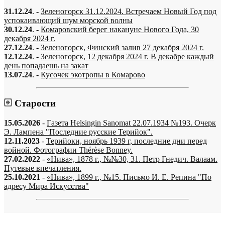
31.12.24
. -
Зеленогорск 31.12.2024. Встречаем Новый Год под
успокаивающий шум морской волны
30.12.24
. -
Комаровский берег накануне Нового Года, 30
декабря 2024 г.
27.12.24
. -
Зеленогорск, Финский залив 27 декабря 2024 г.
12.12.24
. -
Зеленогорск, 12 декабря 2024 г. В декабре каждый
день попадаешь на закат
13.07.24
. -
Кусочек экотропы в Комарово
Старости
15.05.2026
-
Газета Helsingin Sanomat 22.07.1934 №193. Очерк
Э. Лампена "Последние русские Терийок".
12.11.2023
-
Терийоки, ноябрь 1939 г, последние дни перед
войной. Фотографии Thérèse Bonney.
27.02.2022
-
«Нива», 1878 г., №№30, 31. Петр Гнедич. Валаам.
Путевые впечатления.
25.10.2021
-
«Нива», 1899 г., №15. Письмо И. Е. Репина "По
адресу Мира Искусства"
«…когда они спросят нас, что мы делаем, мы ответим: мы вспоминаем.