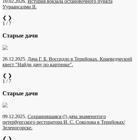
10.02.2026.
История вокзала остановочного пункта
Уураансалми II.
❮
❯
1 / 7
Старые дачи
26.12.2025.
Дача Г. Б. Воссидло в Терийоках. Краеведческий
квест "Найди дачу по картинке".
❮
❯
1 / 7
Старые дачи
09.12.2025.
Сохранившаяся (!) дача знаменитого
петербургского ресторатора И. С. Соколова в Терийоках/
Зеленогорске.
❮
❯