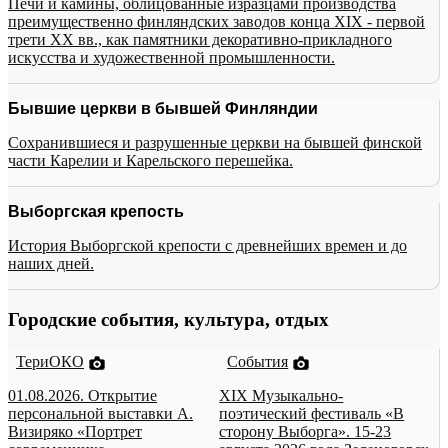
Печи и камины, облицованные изразцами производства
преимущественно финляндских заводов конца XIX - первой
трети XX вв., как памятники декоративно-прикладного
искусства и художественной промышленности.
Бывшие церкви в бывшей Финляндии
Сохранившиеся и разрушенные церкви на бывшей финской
части Карелии и Карельского перешейка.
Выборгская крепость
История Выборгской крепости с древнейших времен и до
наших дней.
Городские события, культура, отдых
ТериОКО
События
01.08.2026. Открытие
XIX Музыкально-
персональной выставки А.
поэтический фестиваль «В
Визиряко «Портрет
сторону Выборга». 15-23