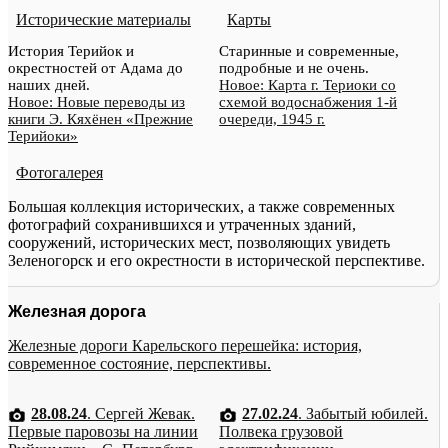
Исторические материалы
Карты
История Терийок и
Старинные и современные,
окрестностей от Адама до
подробные и не очень.
наших дней.
Новое: Карта г. Териоки со
Новое: Новые переводы из
схемой водоснабжения 1-й
книги Э. Кяхёнен «Прежние
очереди, 1945 г.
Терийоки»
Фотогалерея
Большая коллекция исторических, а также современных
фотографий сохранившихся и утраченных зданий,
сооружений, исторических мест, позволяющих увидеть
Зеленогорск и его окрестности в исторической перспективе.
Железная дорога
Железные дороги Карельского перешейка: история,
современное состояние, перспективы.
28.08.24
. Сергей Жевак.
27.02.24
. Забытый юбилей.
Первые паровозы на линии
Полвека грузовой