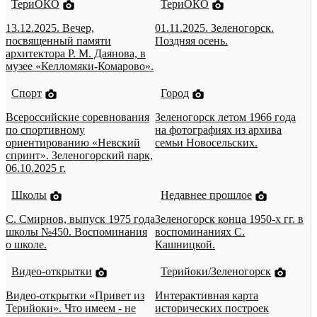
ТериОКО
ТериОКО
13.12.2025. Вечер,
01.11.2025. Зеленогорск.
посвященный памяти
Поздняя осень.
архитектора Р. М. Даянова, в
музее «Келломяки-Комарово».
Спорт
Город
Всероссийские соревнования
Зеленогорск летом 1966 года
по спортивному
на фотографиях из архива
ориентированию «Невский
семьи Новосельских.
спринт». Зеленогорский парк,
06.10.2025 г.
Школы
Недавнее прошлое
С. Смирнов, выпуск 1975 года
Зеленогорск конца 1950-х гг. в
школы №450. Воспоминания
воспоминаниях С.
о школе.
Кашницкой.
Видео-открытки
Терийоки/Зеленогорск
Видео-открытки «Привет из
Интерактивная карта
Терийоки». Что имеем - не
исторических построек