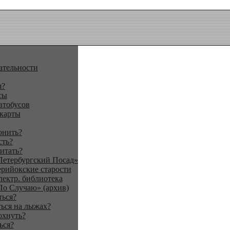
ательности
я?
сы
втобусов
 карты
онить?
сть?
итать?
Петербургский Посад»
ерийокские старости
лектр. библиотека
По Случаю» (архив)
ться?
ься на лыжах?
охнуть?
ься?