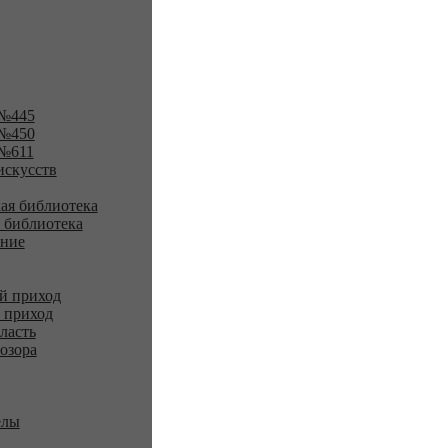
№445
№450
№611
искусств
ая библиотека
 библиотека
ение
й приход
 приход
ласть
озора
елы