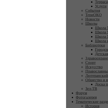
Терраса
Услуги
События
ТериОКО
Новости
Школы
Школа 
Школа 
Школа 
Школа 
Библиотеки
Городск
Детская
Здравоохран
Спорт
Искусство
Православны
Лютеранский
Общество и в
Доска п
Зел-ТВ
Форум
Фотогалерея
Тематические разд
История