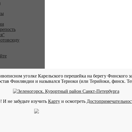
a
ны
ии
репость
я"
 отовсюду
айте
ивописном уголке Карельского перешейка на берегу Финского за
став Финляндии и назывался Териоки (или Терийоки, финск. Teri
! И не забудьте изучить
Карту
и осмотреть
Достопримечательнос