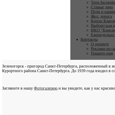
Terra Incognit
Старые дачи
Печи и ками
Жел. дорога
Кирхи Карел
Выборгская к
ИКО "Карели
Еженедельно
Контакты
О проекте
Реклама на с
Пишите нам
Зеленогорск - пригород Санкт-Петербурга, расположенный в ж
Курортного района Санкт-Петербурга. До 1939 года входил в со
Загляните в нашу
Фотогалерею
и вы увидите, как у нас красиво