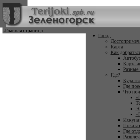
::Главная страница
Город
Достопримеч
Карта
Как добратьс
Автобу
Карта а
Разные
Где?
Куда зв
Где пое
Что поч
«
Т
Э
«
Искупа
Покатат
Где отд
Развлеч