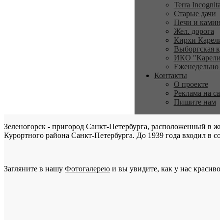
Terra Incognit
Старые дачи
Печи и ками
Жел. дорога
Кирхи Карел
Выборгская к
ИКО "Карели
Еженедельно
Контакты
О проекте
Реклама на с
Пишите нам
Зеленогорск - пригород Санкт-Петербурга, расположенный в ж
Курортного района Санкт-Петербурга. До 1939 года входил в со
Загляните в нашу
Фотогалерею
и вы увидите, как у нас красиво