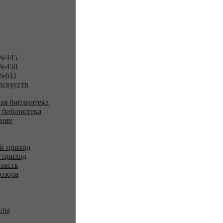
№445
№450
№611
искусств
ая библиотека
 библиотека
ение
й приход
 приход
ласть
озора
елы