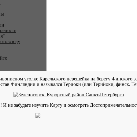
a
ны
ии
репость
я"
 отовсюду
айте
ивописном уголке Карельского перешейка на берегу Финского за
став Финляндии и назывался Териоки (или Терийоки, финск. Teri
! И не забудьте изучить
Карту
и осмотреть
Достопримечательнос