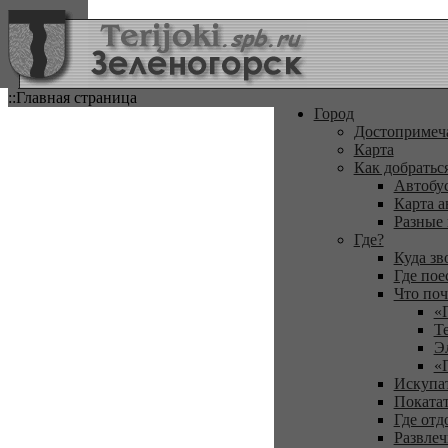
::Главная страница
Город
Достопримеч
Карта
Как добратьс
Автобу
Карта а
Разные
Где?
Куда зв
Где пое
Что поч
«
Т
Э
«
Искупа
Покатат
Где отд
Развлеч