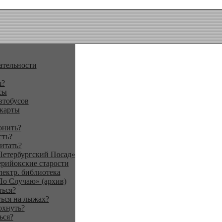
ательности
я?
сы
втобусов
 карты
онить?
сть?
итать?
Петербургский Посад»
ерийокские старости
лектр. библиотека
По Случаю» (архив)
ться?
ься на лыжах?
охнуть?
ься?