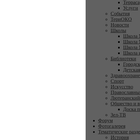
Терраса
Услуги
События
ТериОКО
Новости
Школы
Школа 
Школа 
Школа 
Школа 
Библиотеки
Городск
Детская
Здравоохран
Спорт
Искусство
Православны
Лютеранский
Общество и в
Доска п
Зел-ТВ
Форум
Фотогалерея
Тематические разд
История