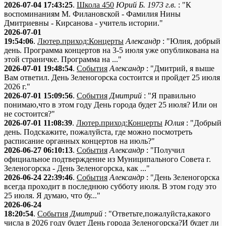
2026-07-04 17:43:25
.
Школа 450
Юрий Б. 1973 г.в.
: "К
воспоминаниям М. Филановской - Фамилия Нины
Дмитриевны - Кирсанова - учитель истории."
2026-07-01
19:54:06
.
Лютер.приход:Концерты
Александр
: "Юлия, добрый
день. Программа концертов на 3-5 июля уже опубликована на
этой страничке. Программа на ..."
2026-07-01 19:48:54
.
События
Александр
: "Дмитрий, я выше
Вам ответил. День Зеленогорска состоится и пройдет 25 июля
2026 г."
2026-07-01 15:09:56
.
События
Дмитрий
: "Я правильно
понимаю,что в этом году День города будет 25 июля? Или он
не состоится?"
2026-07-01 11:08:39
.
Лютер.приход:Концерты
Юлия
: "Добрый
день. Подскажите, пожалуйста, где можно посмотреть
расписание органных концертов на июль?"
2026-06-27 06:10:13
.
События
Александр
: "Получил
официальное подтверждение из Муниципального Совета г.
Зеленогорска - День Зеленогорска, как ..."
2026-06-24 22:39:46
.
События
Александр
: "День Зеленогорска
всегда проходит в последнюю субботу июля. В этом году это
25 июля. Я думаю, что бу..."
2026-06-24
18:20:54
.
События
Дмитрий
: "Ответьте,пожалуйста,какого
числа в 2026 году будет День города Зеленогорска?И будет ли