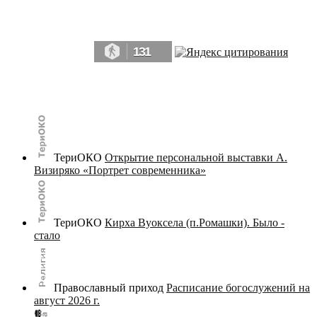
Да, мы память человечества, и поэтому мы в конце концов непременно
победим.» ― Рэй Брэдбери, 451° по Фаренгейту
131
© terijoki.spb.ru | terijoki.org 2000-2026 Использование материалов сайта в коммерческих целях без
письменного разрешения
администрации сайта
не допускается.
ТериОКО
Открытие персональной выставки А.
Визиряко «Портрет современника»
ТериОКО
Кирха Вуоксела (п.Ромашки). Было -
стало
Православный приход
Расписание богослужений на
август 2026 г.