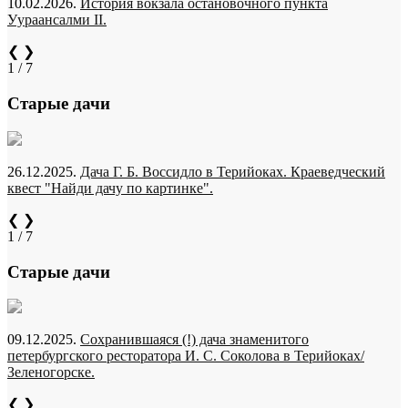
10.02.2026.
История вокзала остановочного пункта
Уураансалми II.
❮
❯
1 / 7
Старые дачи
26.12.2025.
Дача Г. Б. Воссидло в Терийоках. Краеведческий
квест "Найди дачу по картинке".
❮
❯
1 / 7
Старые дачи
09.12.2025.
Сохранившаяся (!) дача знаменитого
петербургского ресторатора И. С. Соколова в Терийоках/
Зеленогорске.
❮
❯