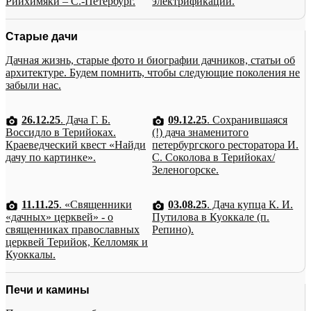
Рийхимяки – С.-Петербург.
электрификации.
Старые дачи
Дачная жизнь, старые фото и биографии дачников, статьи об
архитектуре. Будем помнить, чтобы следующие поколения не
забыли нас.
26.12.25
. Дача Г. Б.
09.12.25
. Сохранившаяся
Воссидло в Терийоках.
(!) дача знаменитого
Краеведческий квест «Найди
петербургского ресторатора И.
дачу по картинке».
С. Соколова в Терийоках/
Зеленогорске.
11.11.25
. «Священники
03.08.25
. Дача купца К. И.
«дачных» церквей» - о
Путилова в Куоккале (п.
священниках православных
Репино).
церквей Терийок, Келломяк и
Куоккалы.
Печи и камины