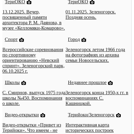
ТериОКО
ТериОКО
13.12.2025. Вечер,
01.11.2025. Зеленогорск.
посвященный памяти
Поздняя осень.
архитектора Р. М. Даянова, в
музее «Келломяки-Комарово».
Спорт
Город
Всероссийские соревнования
Зеленогорск летом 1966 года
по спортивному
на фотографиях из архива
ориентированию «Невский
семьи Новосельских.
спринт». Зеленогорский парк,
06.10.2025 г.
Школы
Недавнее прошлое
С. Смирнов, выпуск 1975 года
Зеленогорск конца 1950-х гг. в
школы №450. Воспоминания
воспоминаниях С.
о школе.
Кашницкой.
Видео-открытки
Терийоки/Зеленогорск
Видео-открытки «Привет из
Интерактивная карта
Терийоки». Что имеем - не
исторических построек