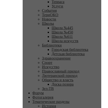
Терраса
Услуги
События
ТериОКО
Новости
Школы
Школа №445
Школа №450
Школа №611
Школа искусств
Библиотеки
Городская библиотека
Детская библиотека
Здравоохранение
Спорт
Искусство
Православный приход
Лютеранский приход
Общество и власть
Доска позора
Зел-ТВ
Форум
Фотогалерея
Тематические разделы
История