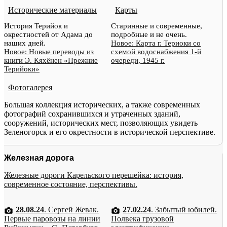
Исторические материалы
Карты
История Терийок и
Старинные и современные,
окрестностей от Адама до
подробные и не очень.
наших дней.
Новое: Карта г. Териоки со
Новое: Новые переводы из
схемой водоснабжения 1-й
книги Э. Кяхёнен «Прежние
очереди, 1945 г.
Терийоки»
Фотогалерея
Большая коллекция исторических, а также современных
фотографий сохранившихся и утраченных зданий,
сооружений, исторических мест, позволяющих увидеть
Зеленогорск и его окрестности в исторической перспективе.
Железная дорога
Железные дороги Карельского перешейка: история,
современное состояние, перспективы.
28.08.24
. Сергей Жевак.
27.02.24
. Забытый юбилей.
Первые паровозы на линии
Полвека грузовой