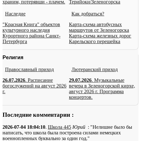
храним, потерявши - плачем.
Терийоки/Зеленогорска
Наследие
Как добраться?
"Красная Книга" объектов
Карта-схема автобусных
культурного наследия
маршрутов от Зеленогорска
Курортного района Санкт-
Карта-схема железных дорог
Петербурга
Карельского перешейка
Религия
Православный приход
Лютеранский приход
26.07.2026
. Расписание
29.07.2026
. Музыкальные
богослужений на август 2026
вечера в Зеленогорской кирхе,
г.
август 2026 г. Программа
концертов.
Последние комментарии :
2026-07-04 18:04:10
.
Школа 445
Юрий
: "Нелишне было бы
написать, что школа была построена силами немецких
военнопленных буквально за один год."