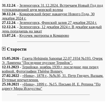
31.12.24
. -
Зеленогорск 31.12.2024. Встречаем Новый Год под
успокаивающий шум морской волны
30.12.24
. -
Комаровский берег накануне Нового Года, 30
декабря 2024 г.
27.12.24
. -
Зеленогорск, Финский залив 27 декабря 2024 г.
12.12.24
. -
Зеленогорск, 12 декабря 2024 г. В декабре каждый
день попадаешь на закат
13.07.24
. -
Кусочек экотропы в Комарово
Старости
15.05.2026
-
Газета Helsingin Sanomat 22.07.1934 №193. Очерк
Э. Лампена "Последние русские Терийок".
12.11.2023
-
Терийоки, ноябрь 1939 г, последние дни перед
войной. Фотографии Thérèse Bonney.
27.02.2022
-
«Нива», 1878 г., №№30, 31. Петр Гнедич. Валаам.
Путевые впечатления.
25.10.2021
-
«Нива», 1899 г., №15. Письмо И. Е. Репина "По
адресу Мира Искусства"
«…когда они спросят нас, что мы делаем, мы ответим: мы вспоминаем.