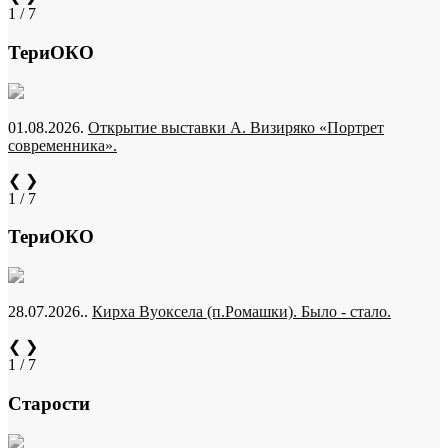
1 / 7
ТериОКО
01.08.2026.
Открытие выставки А. Визиряко «Портрет
современника».
❮
❯
1 / 7
ТериОКО
28.07.2026..
Кирха Вуоксела (п.Ромашки). Было - стало.
❮
❯
1 / 7
Старости