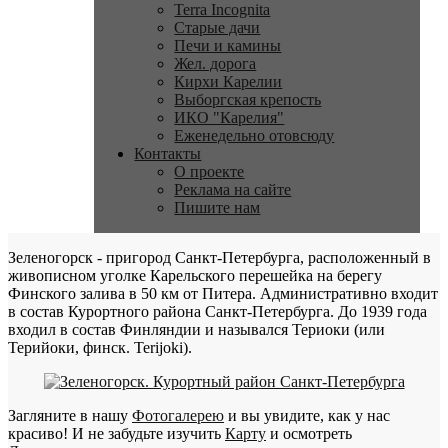
Terra Incognita
Старые дачи
Печи и камины
Жел. дорога
Кирхи Карелии
Выборгская крепость
ИКО "Карелия"
Еженедельно отовсюду
Контакты
О проекте
Реклама на сайте
Пишите нам
Зеленогорск - пригород Санкт-Петербурга, расположенный в
живописном уголке Карельского перешейка на берегу
Финского залива в 50 км от Питера. Административно входит
в состав Курортного района Санкт-Петербурга. До 1939 года
входил в состав Финляндии и назывался Териоки (или
Терийоки, финск. Terijoki).
Загляните в нашу
Фотогалерею
и вы увидите, как у нас
красиво! И не забудьте изучить
Карту
и осмотреть