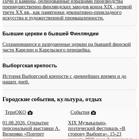
Печи и камины, облицованные изразцами производства
преимущественно финляндских заводов конца XIX - первой
трети XX вв., как памятники декоративно-прикладного
искусства и художественной промышленности.
Бывшие церкви в бывшей Финляндии
Сохранившиеся и разрушенные церкви на бывшей финской
части Карелии и Карельского перешейка.
Выборгская крепость
История Выборгской крепости с древнейших времен и до
наших дней.
Городские события, культура, отдых
ТериОКО
События
01.08.2026. Открытие
XIX Музыкально-
персональной выставки А.
поэтический фестиваль «В
Визиряко «Портрет
сторону Выборга». 15-23