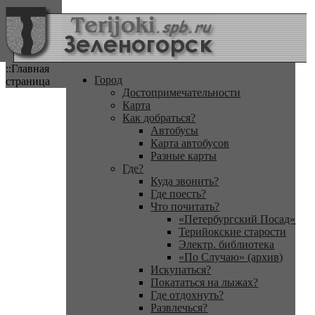
::Главная
Город
страница
Достопримечательности
Карта
Как добраться?
Автобусы
Карта автобусов
Разные карты
Где?
Куда звонить?
Где поесть?
Что почитать?
«Петербургский Посад»
Терийокские старости
Электр. библиотека
«По Случаю» (архив)
Искупаться?
Покататься на лыжах?
Где отдохнуть?
Развлечься?