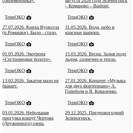
современника».
августа 2026 года Зеленогорск
– Комарово – Выборг.
ТериОКО
ТериОКО
27.07.2026. Кирха Вуоксела
31.05.2026. Вода, небо и
(п.Ромашки). Было - стало.
красные шарики.
ТериОКО
ТериОКО
01.05.2026. Экотропа
15.03.2026. Весна. Залив подо
«Сестрорецкое болото».
льдом, солнечно и тепло.
ТериОКО
ТериОКО
13.02.2026. Закатов мало не
27.01.2026. Концерт «Музыка
бывает.
для двух фортепиано» А.
Гориболя и Я. Коваленко.
ТериОКО
ТериОКО
03.01.2026. Небольшая
29.12.2025. Предновогодний
прогулка вокруг Чертова
Зеленогорск.
(Дружинного) озера.