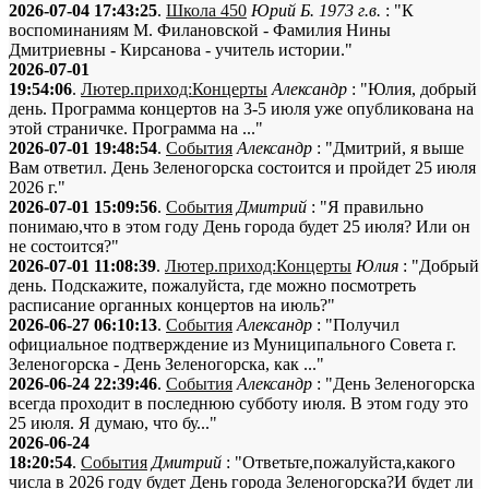
2026-07-04 17:43:25
.
Школа 450
Юрий Б. 1973 г.в.
: "К
воспоминаниям М. Филановской - Фамилия Нины
Дмитриевны - Кирсанова - учитель истории."
2026-07-01
19:54:06
.
Лютер.приход:Концерты
Александр
: "Юлия, добрый
день. Программа концертов на 3-5 июля уже опубликована на
этой страничке. Программа на ..."
2026-07-01 19:48:54
.
События
Александр
: "Дмитрий, я выше
Вам ответил. День Зеленогорска состоится и пройдет 25 июля
2026 г."
2026-07-01 15:09:56
.
События
Дмитрий
: "Я правильно
понимаю,что в этом году День города будет 25 июля? Или он
не состоится?"
2026-07-01 11:08:39
.
Лютер.приход:Концерты
Юлия
: "Добрый
день. Подскажите, пожалуйста, где можно посмотреть
расписание органных концертов на июль?"
2026-06-27 06:10:13
.
События
Александр
: "Получил
официальное подтверждение из Муниципального Совета г.
Зеленогорска - День Зеленогорска, как ..."
2026-06-24 22:39:46
.
События
Александр
: "День Зеленогорска
всегда проходит в последнюю субботу июля. В этом году это
25 июля. Я думаю, что бу..."
2026-06-24
18:20:54
.
События
Дмитрий
: "Ответьте,пожалуйста,какого
числа в 2026 году будет День города Зеленогорска?И будет ли