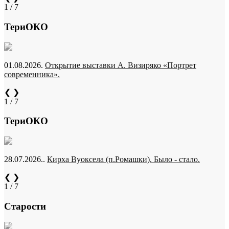
1 / 7
ТериОКО
01.08.2026.
Открытие выставки А. Визиряко «Портрет
современника».
❮
❯
1 / 7
ТериОКО
28.07.2026..
Кирха Вуоксела (п.Ромашки). Было - стало.
❮
❯
1 / 7
Старости