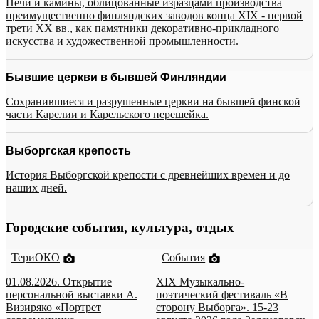
Печи и камины, облицованные изразцами производства
преимущественно финляндских заводов конца XIX - первой
трети XX вв., как памятники декоративно-прикладного
искусства и художественной промышленности.
Бывшие церкви в бывшей Финляндии
Сохранившиеся и разрушенные церкви на бывшей финской
части Карелии и Карельского перешейка.
Выборгская крепость
История Выборгской крепости с древнейших времен и до
наших дней.
Городские события, культура, отдых
ТериОКО
События
01.08.2026. Открытие
XIX Музыкально-
персональной выставки А.
поэтический фестиваль «В
Визиряко «Портрет
сторону Выборга». 15-23