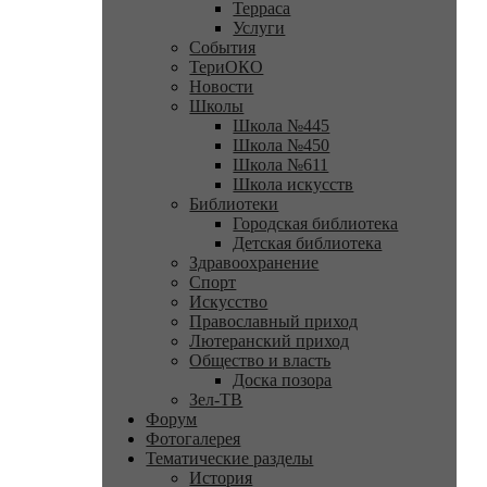
Терраса
Услуги
События
ТериОКО
Новости
Школы
Школа №445
Школа №450
Школа №611
Школа искусств
Библиотеки
Городская библиотека
Детская библиотека
Здравоохранение
Спорт
Искусство
Православный приход
Лютеранский приход
Общество и власть
Доска позора
Зел-ТВ
Форум
Фотогалерея
Тематические разделы
История