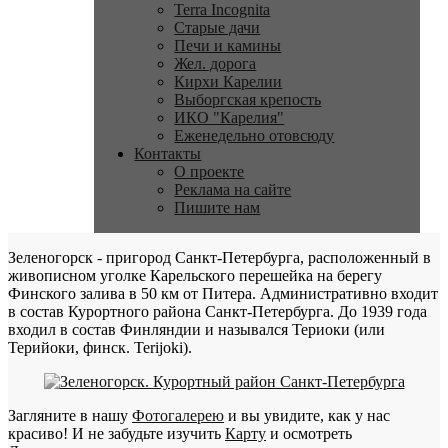
Terra Incognita
Старые дачи
Печи и камины
Жел. дорога
Кирхи Карелии
Выборгская крепость
ИКО "Карелия"
Еженедельно отовсюду
Контакты
О проекте
Реклама на сайте
Пишите нам
Зеленогорск - пригород Санкт-Петербурга, расположенный в
живописном уголке Карельского перешейка на берегу
Финского залива в 50 км от Питера. Административно входит
в состав Курортного района Санкт-Петербурга. До 1939 года
входил в состав Финляндии и назывался Териоки (или
Терийоки, финск. Terijoki).
Загляните в нашу
Фотогалерею
и вы увидите, как у нас
красиво! И не забудьте изучить
Карту
и осмотреть