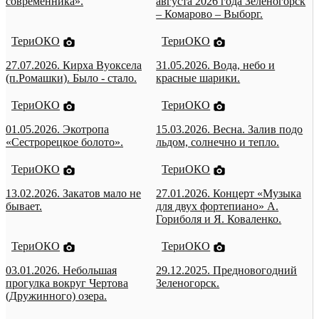
современника».
августа 2026 года Зеленогорск
– Комарово – Выборг.
ТериОКО
ТериОКО
27.07.2026. Кирха Вуоксела
31.05.2026. Вода, небо и
(п.Ромашки). Было - стало.
красные шарики.
ТериОКО
ТериОКО
01.05.2026. Экотропа
15.03.2026. Весна. Залив подо
«Сестрорецкое болото».
льдом, солнечно и тепло.
ТериОКО
ТериОКО
13.02.2026. Закатов мало не
27.01.2026. Концерт «Музыка
бывает.
для двух фортепиано» А.
Гориболя и Я. Коваленко.
ТериОКО
ТериОКО
03.01.2026. Небольшая
29.12.2025. Предновогодний
прогулка вокруг Чертова
Зеленогорск.
(Дружинного) озера.