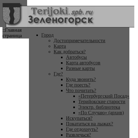
::Главная
Город
страница
Достопримечательности
Карта
Как добраться?
Автобусы
Карта автобусов
Разные карты
Где?
Куда звонить?
Где поесть?
Что почитать?
«Петербургский Посад»
Терийокские старости
Электр. библиотека
«По Случаю» (архив)
Искупаться?
Покататься на лыжах?
Где отдохнуть?
Развлечься?