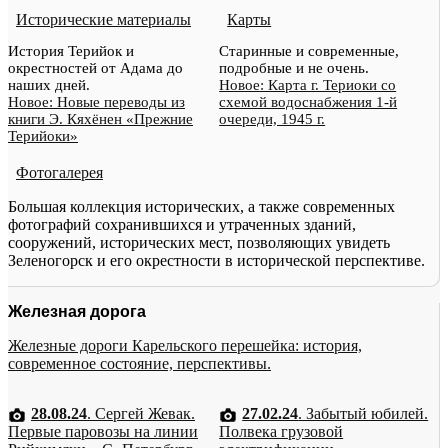
Исторические материалы
Карты
История Терийок и
Старинные и современные,
окрестностей от Адама до
подробные и не очень.
наших дней.
Новое: Карта г. Териоки со
Новое: Новые переводы из
схемой водоснабжения 1-й
книги Э. Кяхёнен «Прежние
очереди, 1945 г.
Терийоки»
Фотогалерея
Большая коллекция исторических, а также современных
фотографий сохранившихся и утраченных зданий,
сооружений, исторических мест, позволяющих увидеть
Зеленогорск и его окрестности в исторической перспективе.
Железная дорога
Железные дороги Карельского перешейка: история,
современное состояние, перспективы.
28.08.24
. Сергей Жевак.
27.02.24
. Забытый юбилей.
Первые паровозы на линии
Полвека грузовой