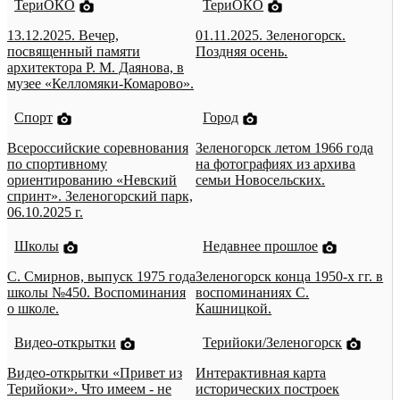
ТериОКО
ТериОКО
13.12.2025. Вечер,
01.11.2025. Зеленогорск.
посвященный памяти
Поздняя осень.
архитектора Р. М. Даянова, в
музее «Келломяки-Комарово».
Спорт
Город
Всероссийские соревнования
Зеленогорск летом 1966 года
по спортивному
на фотографиях из архива
ориентированию «Невский
семьи Новосельских.
спринт». Зеленогорский парк,
06.10.2025 г.
Школы
Недавнее прошлое
С. Смирнов, выпуск 1975 года
Зеленогорск конца 1950-х гг. в
школы №450. Воспоминания
воспоминаниях С.
о школе.
Кашницкой.
Видео-открытки
Терийоки/Зеленогорск
Видео-открытки «Привет из
Интерактивная карта
Терийоки». Что имеем - не
исторических построек