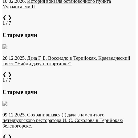
10.02.2026.
История вокзала остановочного пункта
Уураансалми II.
❮
❯
1 / 7
Старые дачи
26.12.2025.
Дача Г. Б. Воссидло в Терийоках. Краеведческий
квест "Найди дачу по картинке".
❮
❯
1 / 7
Старые дачи
09.12.2025.
Сохранившаяся (!) дача знаменитого
петербургского ресторатора И. С. Соколова в Терийоках/
Зеленогорске.
❮
❯