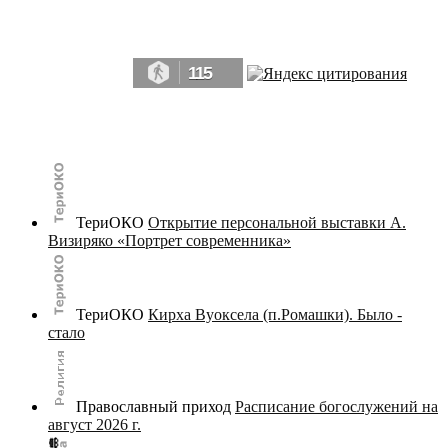
Да, мы память человечества, и поэтому мы в конце концов непременно
победим.» ― Рэй Брэдбери, 451° по Фаренгейту
115
© terijoki.spb.ru | terijoki.org 2000-2026 Использование материалов сайта в коммерческих целях без
письменного разрешения
администрации сайта
не допускается.
ТериОКО
Открытие персональной выставки А.
Визиряко «Портрет современника»
ТериОКО
Кирха Вуоксела (п.Ромашки). Было -
стало
Православный приход
Расписание богослужений на
август 2026 г.