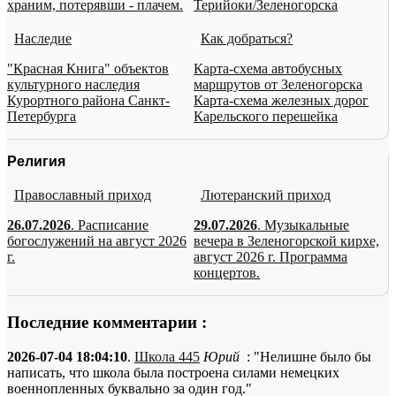
храним, потерявши - плачем.
Терийоки/Зеленогорска
Наследие
Как добраться?
"Красная Книга" объектов
Карта-схема автобусных
культурного наследия
маршрутов от Зеленогорска
Курортного района Санкт-
Карта-схема железных дорог
Петербурга
Карельского перешейка
Религия
Православный приход
Лютеранский приход
26.07.2026
. Расписание
29.07.2026
. Музыкальные
богослужений на август 2026
вечера в Зеленогорской кирхе,
г.
август 2026 г. Программа
концертов.
Последние комментарии :
2026-07-04 18:04:10
.
Школа 445
Юрий
: "Нелишне было бы
написать, что школа была построена силами немецких
военнопленных буквально за один год."