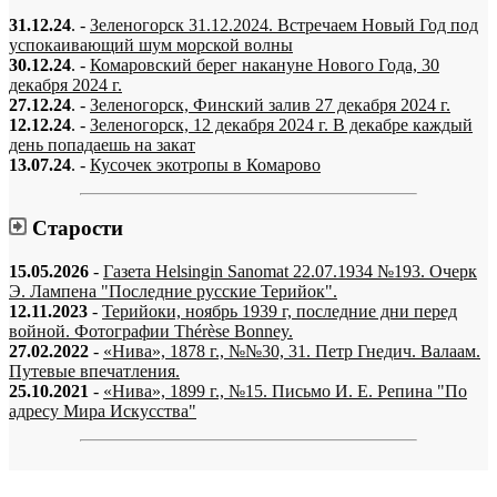
31.12.24
. -
Зеленогорск 31.12.2024. Встречаем Новый Год под
успокаивающий шум морской волны
30.12.24
. -
Комаровский берег накануне Нового Года, 30
декабря 2024 г.
27.12.24
. -
Зеленогорск, Финский залив 27 декабря 2024 г.
12.12.24
. -
Зеленогорск, 12 декабря 2024 г. В декабре каждый
день попадаешь на закат
13.07.24
. -
Кусочек экотропы в Комарово
Старости
15.05.2026
-
Газета Helsingin Sanomat 22.07.1934 №193. Очерк
Э. Лампена "Последние русские Терийок".
12.11.2023
-
Терийоки, ноябрь 1939 г, последние дни перед
войной. Фотографии Thérèse Bonney.
27.02.2022
-
«Нива», 1878 г., №№30, 31. Петр Гнедич. Валаам.
Путевые впечатления.
25.10.2021
-
«Нива», 1899 г., №15. Письмо И. Е. Репина "По
адресу Мира Искусства"
«…когда они спросят нас, что мы делаем, мы ответим: мы вспоминаем.