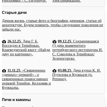
Рийхимяки – С.-Петербург.
электрификации.
Старые дачи
Дачная жизнь, старые фото и биографии дачников, статьи об
архитектуре. Будем помнить, чтобы следующие поколения не
забыли нас.
26.12.25
. Дача Г. Б.
09.12.25
. Сохранившаяся
Воссидло в Терийоках.
(!) дача знаменитого
Краеведческий квест «Найди
петербургского ресторатора И.
дачу по картинке».
С. Соколова в Терийоках/
Зеленогорске.
11.11.25
. «Священники
03.08.25
. Дача купца К. И.
«дачных» церквей» - о
Путилова в Куоккале (п.
священниках православных
Репино).
церквей Терийок, Келломяк и
Куоккалы.
Печи и камины