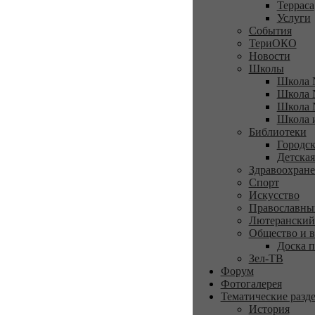
Терраса
Услуги
События
ТериОКО
Новости
Школы
Школа 
Школа 
Школа 
Школа 
Библиотеки
Городск
Детская
Здравоохран
Спорт
Искусство
Православны
Лютеранский
Общество и в
Доска п
Зел-ТВ
Форум
Фотогалерея
Тематические разд
История