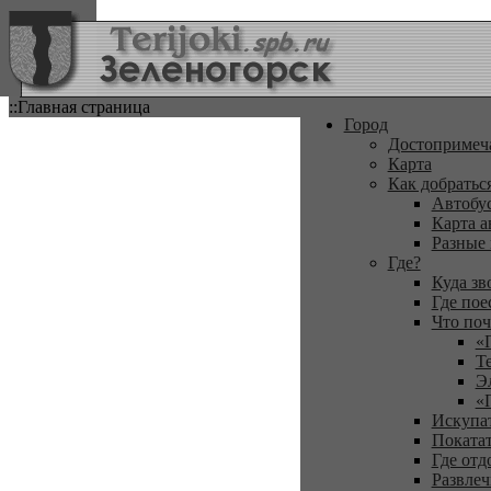
::Главная страница
Город
Достопримеч
Карта
Как добратьс
Автобу
Карта а
Разные
Где?
Куда зв
Где пое
Что поч
«
Т
Э
«
Искупа
Покатат
Где отд
Развлеч