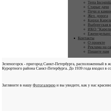
Terra Incognit
Старые дачи
Печи и ками
Жел. дорога
Кирхи Карел
Выборгская к
ИКО "Карели
Еженедельно
Контакты
О проекте
Реклама на с
Пишите нам
Зеленогорск - пригород Санкт-Петербурга, расположенный в ж
Курортного района Санкт-Петербурга. До 1939 года входил в со
Загляните в нашу
Фотогалерею
и вы увидите, как у нас красиво