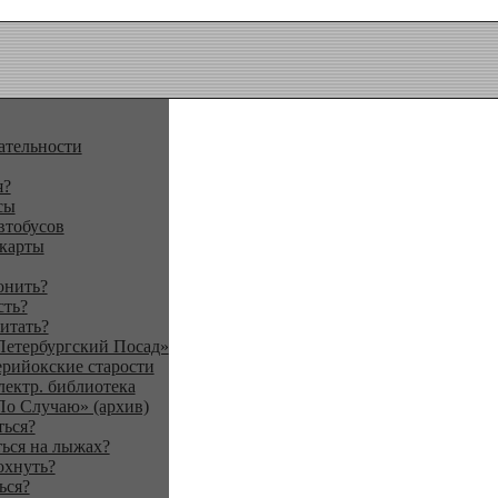
ательности
я?
сы
втобусов
 карты
онить?
сть?
итать?
Петербургский Посад»
ерийокские старости
лектр. библиотека
По Случаю» (архив)
ться?
ься на лыжах?
охнуть?
ься?