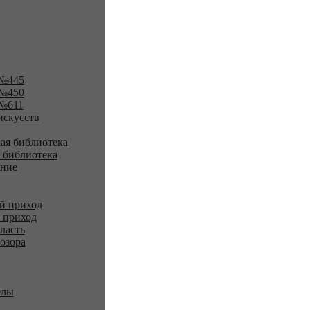
№445
№450
№611
искусств
ая библиотека
 библиотека
ение
й приход
 приход
ласть
озора
елы