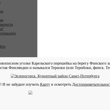
a
ны
ии
репость
я"
 отовсюду
айте
ивописном уголке Карельского перешейка на берегу Финского за
став Финляндии и назывался Териоки (или Терийоки, финск. Teri
! И не забудьте изучить
Карту
и осмотреть
Достопримечательнос