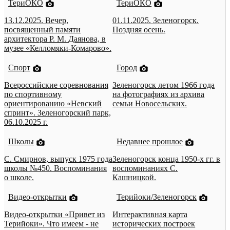
ТериОКО
ТериОКО
13.12.2025. Вечер,
01.11.2025. Зеленогорск.
посвященный памяти
Поздняя осень.
архитектора Р. М. Даянова, в
музее «Келломяки-Комарово».
Спорт
Город
Всероссийские соревнования
Зеленогорск летом 1966 года
по спортивному
на фотографиях из архива
ориентированию «Невский
семьи Новосельских.
спринт». Зеленогорский парк,
06.10.2025 г.
Школы
Недавнее прошлое
С. Смирнов, выпуск 1975 года
Зеленогорск конца 1950-х гг. в
школы №450. Воспоминания
воспоминаниях С.
о школе.
Кашницкой.
Видео-открытки
Терийоки/Зеленогорск
Видео-открытки «Привет из
Интерактивная карта
Терийоки». Что имеем - не
исторических построек