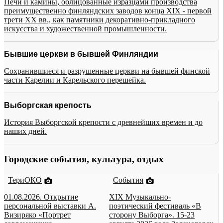
Печи и камины, облицованные изразцами производства
преимущественно финляндских заводов конца XIX - первой
трети XX вв., как памятники декоративно-прикладного
искусства и художественной промышленности.
Бывшие церкви в бывшей Финляндии
Сохранившиеся и разрушенные церкви на бывшей финской
части Карелии и Карельского перешейка.
Выборгская крепость
История Выборгской крепости с древнейших времен и до
наших дней.
Городские события, культура, отдых
ТериОКО
События
01.08.2026. Открытие
XIX Музыкально-
персональной выставки А.
поэтический фестиваль «В
Визиряко «Портрет
сторону Выборга». 15-23