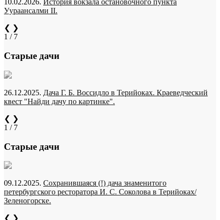
10.02.2026.
История вокзала остановочного пункта
Уураансалми II.
❮
❯
1 / 7
Старые дачи
26.12.2025.
Дача Г. Б. Воссидло в Терийоках. Краеведческий
квест "Найди дачу по картинке".
❮
❯
1 / 7
Старые дачи
09.12.2025.
Сохранившаяся (!) дача знаменитого
петербургского ресторатора И. С. Соколова в Терийоках/
Зеленогорске.
❮
❯