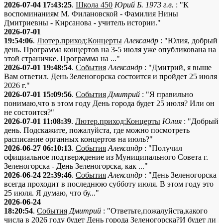
2026-07-04 17:43:25
.
Школа 450
Юрий Б. 1973 г.в.
: "К
воспоминаниям М. Филановской - Фамилия Нины
Дмитриевны - Кирсанова - учитель истории."
2026-07-01
19:54:06
.
Лютер.приход:Концерты
Александр
: "Юлия, добрый
день. Программа концертов на 3-5 июля уже опубликована на
этой страничке. Программа на ..."
2026-07-01 19:48:54
.
События
Александр
: "Дмитрий, я выше
Вам ответил. День Зеленогорска состоится и пройдет 25 июля
2026 г."
2026-07-01 15:09:56
.
События
Дмитрий
: "Я правильно
понимаю,что в этом году День города будет 25 июля? Или он
не состоится?"
2026-07-01 11:08:39
.
Лютер.приход:Концерты
Юлия
: "Добрый
день. Подскажите, пожалуйста, где можно посмотреть
расписание органных концертов на июль?"
2026-06-27 06:10:13
.
События
Александр
: "Получил
официальное подтверждение из Муниципального Совета г.
Зеленогорска - День Зеленогорска, как ..."
2026-06-24 22:39:46
.
События
Александр
: "День Зеленогорска
всегда проходит в последнюю субботу июля. В этом году это
25 июля. Я думаю, что бу..."
2026-06-24
18:20:54
.
События
Дмитрий
: "Ответьте,пожалуйста,какого
числа в 2026 году будет День города Зеленогорска?И будет ли