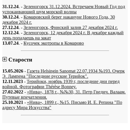
31.12.24
. -
Зеленогорск 31.12.2024. Встречаем Новый Год под
успокаивающий шум морской волны
30.12.24
. -
Комаровский берег накануне Нового Года, 30
декабря 2024 г.
27.12.24
. -
Зеленогорск, Финский залив 27 декабря 2024 г.
12.12.24
. -
Зеленогорск, 12 декабря 2024 г. В декабре каждый
день попадаешь на закат
13.07.24
. -
Кусочек экотропы в Комарово
Старости
15.05.2026
-
Газета Helsingin Sanomat 22.07.1934 №193. Очерк
Э. Лампена "Последние русские Терийок".
12.11.2023
-
Терийоки, ноябрь 1939 г, последние дни перед
войной. Фотографии Thérèse Bonney.
27.02.2022
-
«Нива», 1878 г., №№30, 31. Петр Гнедич. Валаам.
Путевые впечатления.
25.10.2021
-
«Нива», 1899 г., №15. Письмо И. Е. Репина "По
адресу Мира Искусства"
«…когда они спросят нас, что мы делаем, мы ответим: мы вспоминаем.