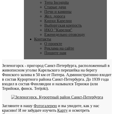
Terra Incognita
Старые дачи
Печи и камины
Жел. дорога
Кирхи Карелии
Выборгская крепость
ИКО "Карелия"
Еженедельно отовсюду
Контакты
О проекте
Реклама на сайте
Пишите нам
Зеленогорск - пригород Санкт-Петербурга, расположенный в
живописном уголке Карельского перешейка на берегу
Финского залива в 50 км от Питера. Административно входит
в состав Курортного района Санкт-Петербурга. До 1939 года
входил в состав Финляндии и назывался Териоки (или
Терийоки, финск. Terijoki).
Загляните в нашу
Фотогалерею
и вы увидите, как у нас
красиво! И не забудьте изучить
Карту
и осмотреть