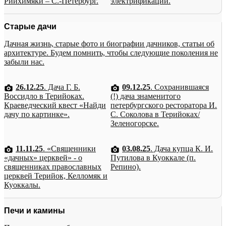
Рийхимяки – С.-Петербург.
электрификации.
Старые дачи
Дачная жизнь, старые фото и биографии дачников, статьи об
архитектуре. Будем помнить, чтобы следующие поколения не
забыли нас.
26.12.25
. Дача Г. Б.
09.12.25
. Сохранившаяся
Воссидло в Терийоках.
(!) дача знаменитого
Краеведческий квест «Найди
петербургского ресторатора И.
дачу по картинке».
С. Соколова в Терийоках/
Зеленогорске.
11.11.25
. «Священники
03.08.25
. Дача купца К. И.
«дачных» церквей» - о
Путилова в Куоккале (п.
священниках православных
Репино).
церквей Терийок, Келломяк и
Куоккалы.
Печи и камины