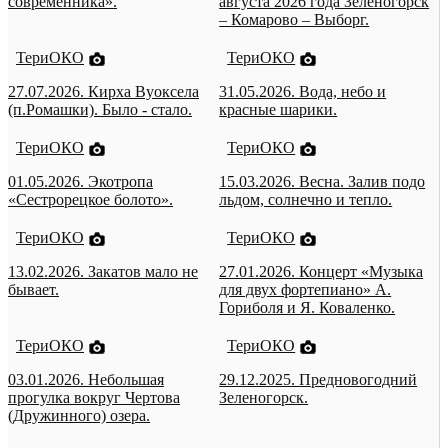
современника».
августа 2026 года Зеленогорск
– Комарово – Выборг.
ТериОКО
ТериОКО
27.07.2026. Кирха Вуоксела
31.05.2026. Вода, небо и
(п.Ромашки). Было - стало.
красные шарики.
ТериОКО
ТериОКО
01.05.2026. Экотропа
15.03.2026. Весна. Залив подо
«Сестрорецкое болото».
льдом, солнечно и тепло.
ТериОКО
ТериОКО
13.02.2026. Закатов мало не
27.01.2026. Концерт «Музыка
бывает.
для двух фортепиано» А.
Гориболя и Я. Коваленко.
ТериОКО
ТериОКО
03.01.2026. Небольшая
29.12.2025. Предновогодний
прогулка вокруг Чертова
Зеленогорск.
(Дружинного) озера.