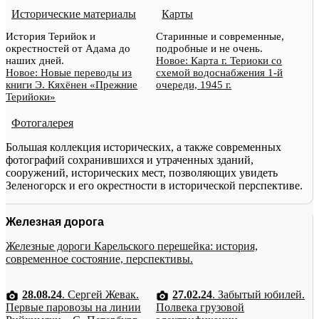
Исторические материалы
Карты
История Терийок и
Старинные и современные,
окрестностей от Адама до
подробные и не очень.
наших дней.
Новое: Карта г. Териоки со
Новое: Новые переводы из
схемой водоснабжения 1-й
книги Э. Кяхёнен «Прежние
очереди, 1945 г.
Терийоки»
Фотогалерея
Большая коллекция исторических, а также современных
фотографий сохранившихся и утраченных зданий,
сооружений, исторических мест, позволяющих увидеть
Зеленогорск и его окрестности в исторической перспективе.
Железная дорога
Железные дороги Карельского перешейка: история,
современное состояние, перспективы.
28.08.24
. Сергей Жевак.
27.02.24
. Забытый юбилей.
Первые паровозы на линии
Полвека грузовой