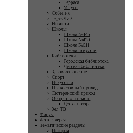
Терраса
Услуги
События
ТериОКО
Новости
Школы
Школа №445
Школа №450
Школа №611
Школа искусств
Библиотеки
Городская библиотека
Детская библиотека
Здравоохранение
Спорт
Искусство
Православный приход
Лютеранский приход
Общество и власть
Доска позора
Зел-ТВ
Форум
Фотогалерея
Тематические разделы
История