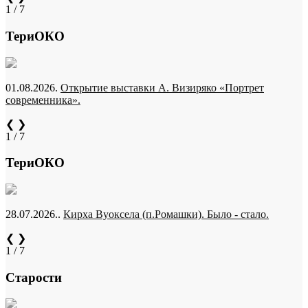
1 / 7
ТериОКО
01.08.2026.
Открытие выставки А. Визиряко «Портрет
современника».
❮
❯
1 / 7
ТериОКО
28.07.2026..
Кирха Вуоксела (п.Ромашки). Было - стало.
❮
❯
1 / 7
Старости