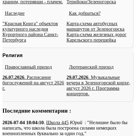
храним, потерявши - плачем.
Терийоки/Зеленогорска
Наследие
Как добраться?
"Красная Книга" объектов
Карта-схема автобусных
культурного наследия
маршрутов от Зеленогорска
Курортного района Санкт-
Карта-схема железных дорог
Петербурга
Карельского перешейка
Религия
Православный приход
Лютеранский приход
26.07.2026
. Расписание
29.07.2026
. Музыкальные
богослужений на август 2026
вечера в Зеленогорской кирхе,
г.
август 2026 г. Программа
концертов.
Последние комментарии :
2026-07-04 18:04:10
.
Школа 445
Юрий
: "Нелишне было бы
написать, что школа была построена силами немецких
военнопленных буквально за один год."