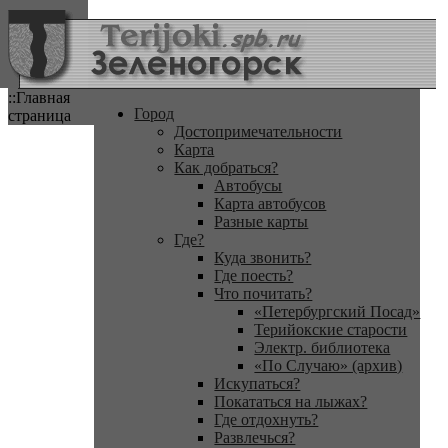
::Главная
Город
страница
Достопримечательности
Карта
Как добраться?
Автобусы
Карта автобусов
Разные карты
Где?
Куда звонить?
Где поесть?
Что почитать?
«Петербургский Посад»
Терийокские старости
Электр. библиотека
«По Случаю» (архив)
Искупаться?
Покататься на лыжах?
Где отдохнуть?
Развлечься?