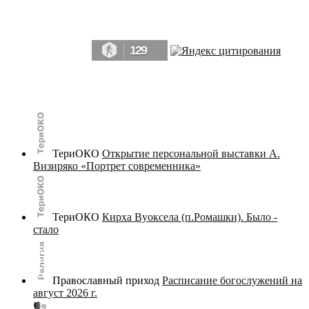
Да, мы память человечества, и поэтому мы в конце концов непременно
победим.» ― Рэй Брэдбери, 451° по Фаренгейту
129
© terijoki.spb.ru | terijoki.org 2000-2026 Использование материалов сайта в коммерческих целях без
письменного разрешения
администрации сайта
не допускается.
ТериОКО
Открытие персональной выставки А.
Визиряко «Портрет современника»
ТериОКО
Кирха Вуоксела (п.Ромашки). Было -
стало
Православный приход
Расписание богослужений на
август 2026 г.