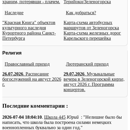
храним, потерявши - плачем.
Терийоки/Зеленогорска
Наследие
Как добраться?
"Красная Книга" объектов
Карта-схема автобусных
культурного наследия
маршрутов от Зеленогорска
Курортного района Санкт-
Карта-схема железных дорог
Петербурга
Карельского перешейка
Религия
Православный приход
Лютеранский приход
26.07.2026
. Расписание
29.07.2026
. Музыкальные
богослужений на август 2026
вечера в Зеленогорской кирхе,
г.
август 2026 г. Программа
концертов.
Последние комментарии :
2026-07-04 18:04:10
.
Школа 445
Юрий
: "Нелишне было бы
написать, что школа была построена силами немецких
военнопленных буквально за один год."