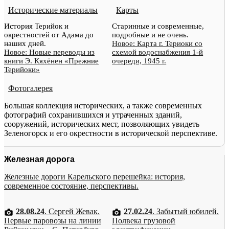
Исторические материалы
Карты
История Терийок и
Старинные и современные,
окрестностей от Адама до
подробные и не очень.
наших дней.
Новое: Карта г. Териоки со
Новое: Новые переводы из
схемой водоснабжения 1-й
книги Э. Кяхёнен «Прежние
очереди, 1945 г.
Терийоки»
Фотогалерея
Большая коллекция исторических, а также современных
фотографий сохранившихся и утраченных зданий,
сооружений, исторических мест, позволяющих увидеть
Зеленогорск и его окрестности в исторической перспективе.
Железная дорога
Железные дороги Карельского перешейка: история,
современное состояние, перспективы.
28.08.24
. Сергей Жевак.
27.02.24
. Забытый юбилей.
Первые паровозы на линии
Полвека грузовой