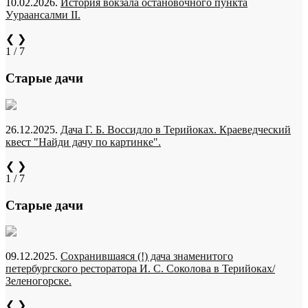
10.02.2026.
История вокзала остановочного пункта
Уураансалми II.
❮
❯
1 / 7
Старые дачи
26.12.2025.
Дача Г. Б. Воссидло в Терийоках. Краеведческий
квест "Найди дачу по картинке".
❮
❯
1 / 7
Старые дачи
09.12.2025.
Сохранившаяся (!) дача знаменитого
петербургского ресторатора И. С. Соколова в Терийоках/
Зеленогорске.
❮
❯