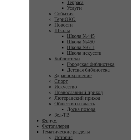
Терраса
Услуги
События
ТериОКО
Новости
Школы
Школа №445
Школа №450
Школа №611
Школа искусств
Библиотеки
Городская библиотека
Детская библиотека
Здравоохранение
Спорт
Искусство
Православный приход
Лютеранский приход
Общество и власть
Доска позора
Зел-ТВ
Форум
Фотогалерея
Тематические разделы
История