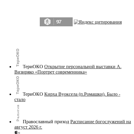
Да, мы память человечества, и поэтому мы в конце концов непременно
победим.» ― Рэй Брэдбери, 451° по Фаренгейту
97
© terijoki.spb.ru | terijoki.org 2000-2026 Использование материалов сайта в коммерческих целях без
письменного разрешения
администрации сайта
не допускается.
ТериОКО
Открытие персональной выставки А.
Визиряко «Портрет современника»
ТериОКО
Кирха Вуоксела (п.Ромашки). Было -
стало
Православный приход
Расписание богослужений на
август 2026 г.