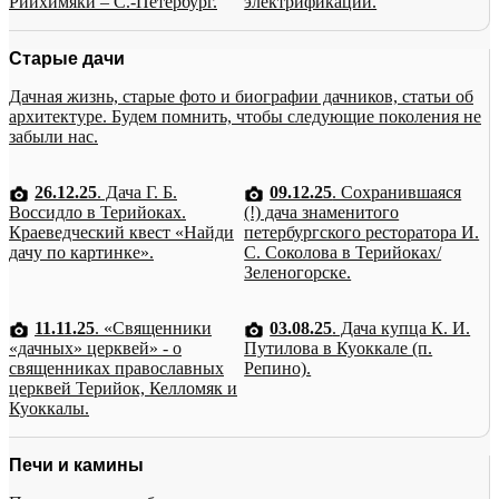
Рийхимяки – С.-Петербург.
электрификации.
Старые дачи
Дачная жизнь, старые фото и биографии дачников, статьи об
архитектуре. Будем помнить, чтобы следующие поколения не
забыли нас.
26.12.25
. Дача Г. Б.
09.12.25
. Сохранившаяся
Воссидло в Терийоках.
(!) дача знаменитого
Краеведческий квест «Найди
петербургского ресторатора И.
дачу по картинке».
С. Соколова в Терийоках/
Зеленогорске.
11.11.25
. «Священники
03.08.25
. Дача купца К. И.
«дачных» церквей» - о
Путилова в Куоккале (п.
священниках православных
Репино).
церквей Терийок, Келломяк и
Куоккалы.
Печи и камины