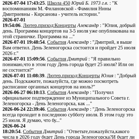
2026-07-04 17:43:25
.
Школа 450
Юрий Б. 1973 г.в.
: "К
воспоминаниям М. Филановской - Фамилия Нины
Дмитриевны - Кирсанова - учитель истории."
2026-07-01
19:54:06
.
Лютер.приход:Концерты
Александр
: "Юлия, добрый
день. Программа концертов на 3-5 июля уже опубликована на
этой страничке. Программа на ..."
2026-07-01 19:48:54
.
События
Александр
: "Дмитрий, я выше
Вам ответил. День Зеленогорска состоится и пройдет 25 июля
2026 г."
2026-07-01 15:09:56
.
События
Дмитрий
: "Я правильно
понимаю,что в этом году День города будет 25 июля? Или он
не состоится?"
2026-07-01 11:08:39
.
Лютер.приход:Концерты
Юлия
: "Добрый
день. Подскажите, пожалуйста, где можно посмотреть
расписание органных концертов на июль?"
2026-06-27 06:10:13
.
События
Александр
: "Получил
официальное подтверждение из Муниципального Совета г.
Зеленогорска - День Зеленогорска, как ..."
2026-06-24 22:39:46
.
События
Александр
: "День Зеленогорска
всегда проходит в последнюю субботу июля. В этом году это
25 июля. Я думаю, что бу..."
2026-06-24
18:20:54
.
События
Дмитрий
: "Ответьте,пожалуйста,какого
числа в 2026 году будет День города Зеленогорска?И будет ли