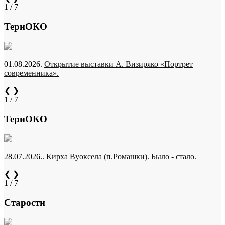
1 / 7
ТериОКО
01.08.2026.
Открытие выставки А. Визиряко «Портрет
современника».
❮
❯
1 / 7
ТериОКО
28.07.2026..
Кирха Вуоксела (п.Ромашки). Было - стало.
❮
❯
1 / 7
Старости