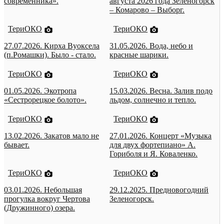
современника».
августа 2026 года Зеленогорск
– Комарово – Выборг.
ТериОКО
ТериОКО
27.07.2026. Кирха Вуоксела
31.05.2026. Вода, небо и
(п.Ромашки). Было - стало.
красные шарики.
ТериОКО
ТериОКО
01.05.2026. Экотропа
15.03.2026. Весна. Залив подо
«Сестрорецкое болото».
льдом, солнечно и тепло.
ТериОКО
ТериОКО
13.02.2026. Закатов мало не
27.01.2026. Концерт «Музыка
бывает.
для двух фортепиано» А.
Гориболя и Я. Коваленко.
ТериОКО
ТериОКО
03.01.2026. Небольшая
29.12.2025. Предновогодний
прогулка вокруг Чертова
Зеленогорск.
(Дружинного) озера.