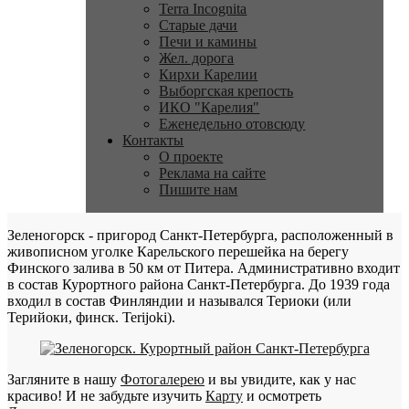
Terra Incognita
Старые дачи
Печи и камины
Жел. дорога
Кирхи Карелии
Выборгская крепость
ИКО "Карелия"
Еженедельно отовсюду
Контакты
О проекте
Реклама на сайте
Пишите нам
Зеленогорск - пригород Санкт-Петербурга, расположенный в
живописном уголке Карельского перешейка на берегу
Финского залива в 50 км от Питера. Административно входит
в состав Курортного района Санкт-Петербурга. До 1939 года
входил в состав Финляндии и назывался Териоки (или
Терийоки, финск. Terijoki).
Загляните в нашу
Фотогалерею
и вы увидите, как у нас
красиво! И не забудьте изучить
Карту
и осмотреть