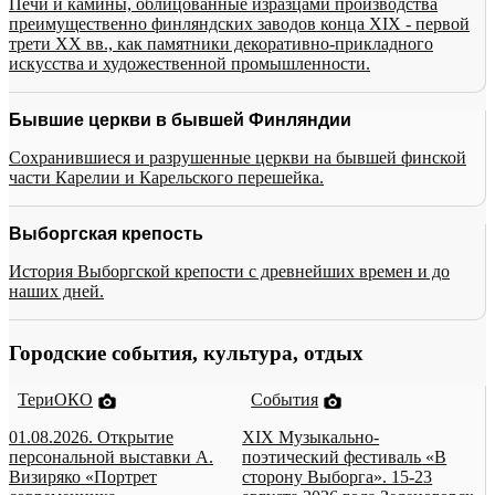
Печи и камины, облицованные изразцами производства
преимущественно финляндских заводов конца XIX - первой
трети XX вв., как памятники декоративно-прикладного
искусства и художественной промышленности.
Бывшие церкви в бывшей Финляндии
Сохранившиеся и разрушенные церкви на бывшей финской
части Карелии и Карельского перешейка.
Выборгская крепость
История Выборгской крепости с древнейших времен и до
наших дней.
Городские события, культура, отдых
ТериОКО
События
01.08.2026. Открытие
XIX Музыкально-
персональной выставки А.
поэтический фестиваль «В
Визиряко «Портрет
сторону Выборга». 15-23