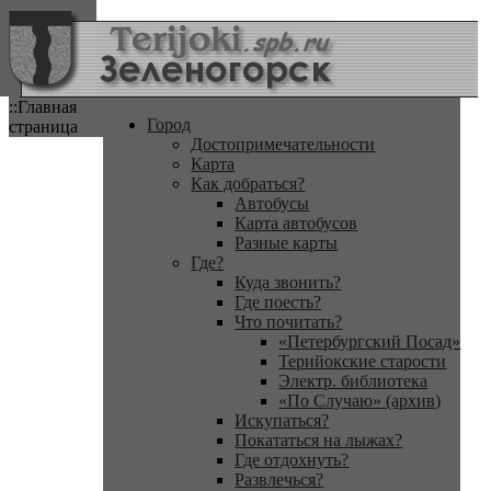
::Главная
Город
страница
Достопримечательности
Карта
Как добраться?
Автобусы
Карта автобусов
Разные карты
Где?
Куда звонить?
Где поесть?
Что почитать?
«Петербургский Посад»
Терийокские старости
Электр. библиотека
«По Случаю» (архив)
Искупаться?
Покататься на лыжах?
Где отдохнуть?
Развлечься?