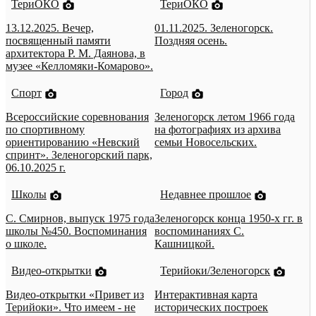
ТериОКО
ТериОКО
13.12.2025. Вечер,
01.11.2025. Зеленогорск.
посвященный памяти
Поздняя осень.
архитектора Р. М. Даянова, в
музее «Келломяки-Комарово».
Спорт
Город
Всероссийские соревнования
Зеленогорск летом 1966 года
по спортивному
на фотографиях из архива
ориентированию «Невский
семьи Новосельских.
спринт». Зеленогорский парк,
06.10.2025 г.
Школы
Недавнее прошлое
С. Смирнов, выпуск 1975 года
Зеленогорск конца 1950-х гг. в
школы №450. Воспоминания
воспоминаниях С.
о школе.
Кашницкой.
Видео-открытки
Терийоки/Зеленогорск
Видео-открытки «Привет из
Интерактивная карта
Терийоки». Что имеем - не
исторических построек