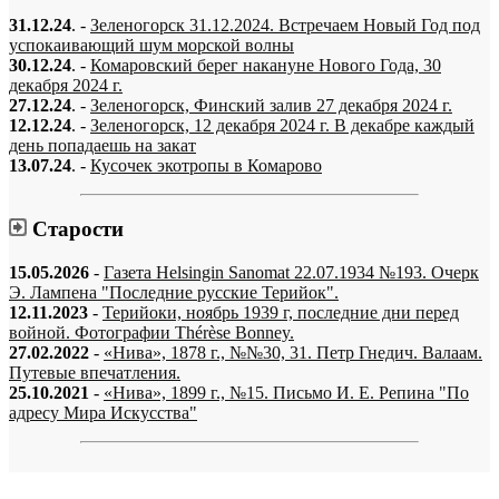
31.12.24
. -
Зеленогорск 31.12.2024. Встречаем Новый Год под
успокаивающий шум морской волны
30.12.24
. -
Комаровский берег накануне Нового Года, 30
декабря 2024 г.
27.12.24
. -
Зеленогорск, Финский залив 27 декабря 2024 г.
12.12.24
. -
Зеленогорск, 12 декабря 2024 г. В декабре каждый
день попадаешь на закат
13.07.24
. -
Кусочек экотропы в Комарово
Старости
15.05.2026
-
Газета Helsingin Sanomat 22.07.1934 №193. Очерк
Э. Лампена "Последние русские Терийок".
12.11.2023
-
Терийоки, ноябрь 1939 г, последние дни перед
войной. Фотографии Thérèse Bonney.
27.02.2022
-
«Нива», 1878 г., №№30, 31. Петр Гнедич. Валаам.
Путевые впечатления.
25.10.2021
-
«Нива», 1899 г., №15. Письмо И. Е. Репина "По
адресу Мира Искусства"
«…когда они спросят нас, что мы делаем, мы ответим: мы вспоминаем.