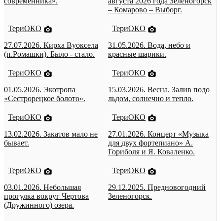
современника».
августа 2026 года Зеленогорск
– Комарово – Выборг.
ТериОКО
ТериОКО
27.07.2026. Кирха Вуоксела
31.05.2026. Вода, небо и
(п.Ромашки). Было - стало.
красные шарики.
ТериОКО
ТериОКО
01.05.2026. Экотропа
15.03.2026. Весна. Залив подо
«Сестрорецкое болото».
льдом, солнечно и тепло.
ТериОКО
ТериОКО
13.02.2026. Закатов мало не
27.01.2026. Концерт «Музыка
бывает.
для двух фортепиано» А.
Гориболя и Я. Коваленко.
ТериОКО
ТериОКО
03.01.2026. Небольшая
29.12.2025. Предновогодний
прогулка вокруг Чертова
Зеленогорск.
(Дружинного) озера.