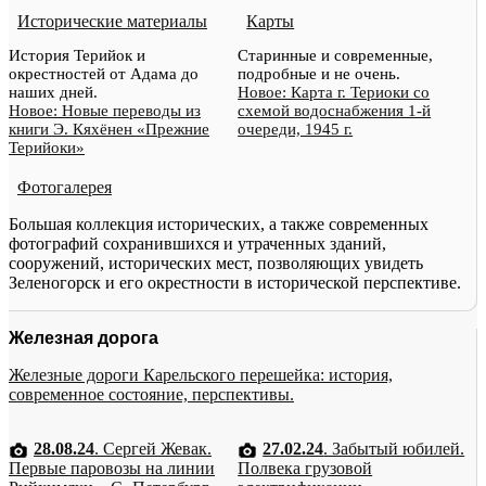
Исторические материалы
Карты
История Терийок и
Старинные и современные,
окрестностей от Адама до
подробные и не очень.
наших дней.
Новое: Карта г. Териоки со
Новое: Новые переводы из
схемой водоснабжения 1-й
книги Э. Кяхёнен «Прежние
очереди, 1945 г.
Терийоки»
Фотогалерея
Большая коллекция исторических, а также современных
фотографий сохранившихся и утраченных зданий,
сооружений, исторических мест, позволяющих увидеть
Зеленогорск и его окрестности в исторической перспективе.
Железная дорога
Железные дороги Карельского перешейка: история,
современное состояние, перспективы.
28.08.24
. Сергей Жевак.
27.02.24
. Забытый юбилей.
Первые паровозы на линии
Полвека грузовой