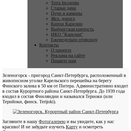
Terra Incognita
Старые дачи
Печи и камины
Жел. дорога
Кирхи Карелии
Выборгская крепость
ИКО "Карелия"
Еженедельно отовсюду
Контакты
О проекте
Реклама на сайте
Пишите нам
Зеленогорск - пригород Санкт-Петербурга, расположенный в
живописном уголке Карельского перешейка на берегу
Финского залива в 50 км от Питера. Административно входит
в состав Курортного района Санкт-Петербурга. До 1939 года
входил в состав Финляндии и назывался Териоки (или
Терийоки, финск. Terijoki).
Загляните в нашу
Фотогалерею
и вы увидите, как у нас
красиво! И не забудьте изучить
Карту
и осмотреть