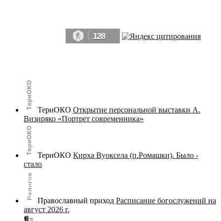
Да, мы память человечества, и поэтому мы в конце концов непременно
победим.» ― Рэй Брэдбери, 451° по Фаренгейту
128
© terijoki.spb.ru | terijoki.org 2000-2026 Использование материалов сайта в коммерческих целях без
письменного разрешения
администрации сайта
не допускается.
ТериОКО
Открытие персональной выставки А.
Визиряко «Портрет современника»
ТериОКО
Кирха Вуоксела (п.Ромашки). Было -
стало
Православный приход
Расписание богослужений на
август 2026 г.