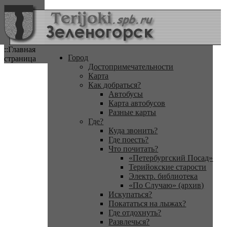
::Главная
Город
страница
Достопримечательности
Карта
Как добраться?
Автобусы
Карта автобусов
Разные карты
Где?
Куда звонить?
Где поесть?
Что почитать?
«Петербургский Посад»
Терийокские старости
Электр. библиотека
«По Случаю» (архив)
Искупаться?
Покататься на лыжах?
Где отдохнуть?
Развлечься?