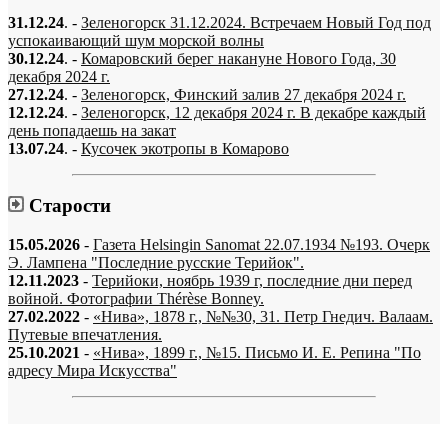
31.12.24
. -
Зеленогорск 31.12.2024. Встречаем Новый Год под
успокаивающий шум морской волны
30.12.24
. -
Комаровский берег накануне Нового Года, 30
декабря 2024 г.
27.12.24
. -
Зеленогорск, Финский залив 27 декабря 2024 г.
12.12.24
. -
Зеленогорск, 12 декабря 2024 г. В декабре каждый
день попадаешь на закат
13.07.24
. -
Кусочек экотропы в Комарово
Старости
15.05.2026
-
Газета Helsingin Sanomat 22.07.1934 №193. Очерк
Э. Лампена "Последние русские Терийок".
12.11.2023
-
Терийоки, ноябрь 1939 г, последние дни перед
войной. Фотографии Thérèse Bonney.
27.02.2022
-
«Нива», 1878 г., №№30, 31. Петр Гнедич. Валаам.
Путевые впечатления.
25.10.2021
-
«Нива», 1899 г., №15. Письмо И. Е. Репина "По
адресу Мира Искусства"
«…когда они спросят нас, что мы делаем, мы ответим: мы вспоминаем.