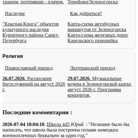
храним, потерявши - плачем.
Терийоки/Зеленогорска
Наследие
Как добраться?
"Красная Книга" объектов
Карта-схема автобусных
культурного наследия
маршрутов от Зеленогорска
Курортного района Санкт-
Карта-схема железных дорог
Петербурга
Карельского перешейка
Религия
Православный приход
Лютеранский приход
26.07.2026
. Расписание
29.07.2026
. Музыкальные
богослужений на август 2026
вечера в Зеленогорской кирхе,
г.
август 2026 г. Программа
концертов.
Последние комментарии :
2026-07-04 18:04:10
.
Школа 445
Юрий
: "Нелишне было бы
написать, что школа была построена силами немецких
военнопленных буквально за один год."