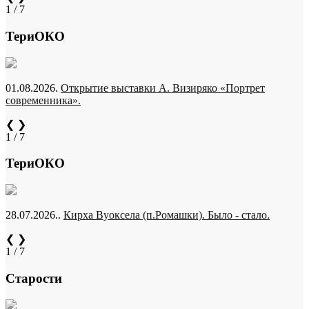
1 / 7
ТериОКО
01.08.2026.
Открытие выставки А. Визиряко «Портрет
современника».
❮
❯
1 / 7
ТериОКО
28.07.2026..
Кирха Вуоксела (п.Ромашки). Было - стало.
❮
❯
1 / 7
Старости