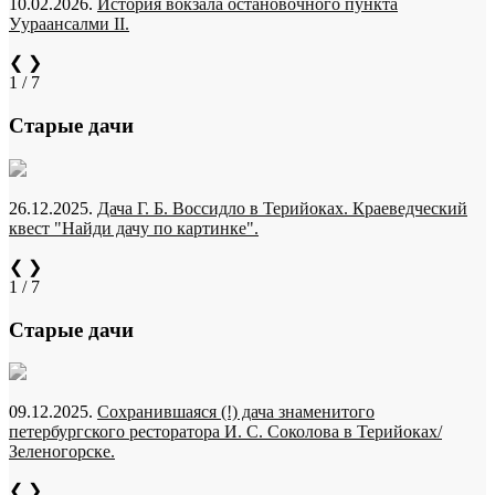
10.02.2026.
История вокзала остановочного пункта
Уураансалми II.
❮
❯
1 / 7
Старые дачи
26.12.2025.
Дача Г. Б. Воссидло в Терийоках. Краеведческий
квест "Найди дачу по картинке".
❮
❯
1 / 7
Старые дачи
09.12.2025.
Сохранившаяся (!) дача знаменитого
петербургского ресторатора И. С. Соколова в Терийоках/
Зеленогорске.
❮
❯