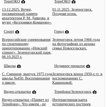
ТериОКО
ТериОКО
13.12.2025. Вечер,
01.11.2025. Зеленогорск.
посвященный памяти
Поздняя осень.
архитектора Р. М. Даянова, в
музее «Келломяки-Комарово».
Спорт
Город
Всероссийские соревнования
Зеленогорск летом 1966 года
по спортивному
на фотографиях из архива
ориентированию «Невский
семьи Новосельских.
спринт». Зеленогорский парк,
06.10.2025 г.
Школы
Недавнее прошлое
С. Смирнов, выпуск 1975 года
Зеленогорск конца 1950-х гг. в
школы №450. Воспоминания
воспоминаниях С.
о школе.
Кашницкой.
Видео-открытки
Терийоки/Зеленогорск
Видео-открытки «Привет из
Интерактивная карта
Терийоки». Что имеем - не
исторических построек