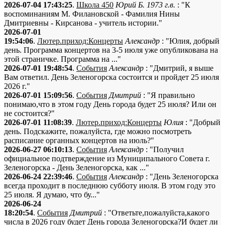
2026-07-04 17:43:25
.
Школа 450
Юрий Б. 1973 г.в.
: "К
воспоминаниям М. Филановской - Фамилия Нины
Дмитриевны - Кирсанова - учитель истории."
2026-07-01
19:54:06
.
Лютер.приход:Концерты
Александр
: "Юлия, добрый
день. Программа концертов на 3-5 июля уже опубликована на
этой страничке. Программа на ..."
2026-07-01 19:48:54
.
События
Александр
: "Дмитрий, я выше
Вам ответил. День Зеленогорска состоится и пройдет 25 июля
2026 г."
2026-07-01 15:09:56
.
События
Дмитрий
: "Я правильно
понимаю,что в этом году День города будет 25 июля? Или он
не состоится?"
2026-07-01 11:08:39
.
Лютер.приход:Концерты
Юлия
: "Добрый
день. Подскажите, пожалуйста, где можно посмотреть
расписание органных концертов на июль?"
2026-06-27 06:10:13
.
События
Александр
: "Получил
официальное подтверждение из Муниципального Совета г.
Зеленогорска - День Зеленогорска, как ..."
2026-06-24 22:39:46
.
События
Александр
: "День Зеленогорска
всегда проходит в последнюю субботу июля. В этом году это
25 июля. Я думаю, что бу..."
2026-06-24
18:20:54
.
События
Дмитрий
: "Ответьте,пожалуйста,какого
числа в 2026 году будет День города Зеленогорска?И будет ли