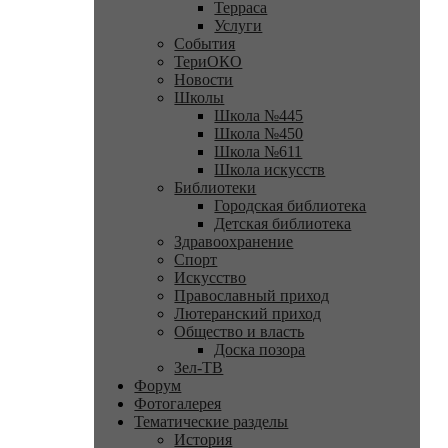
Терраса
Услуги
События
ТериОКО
Новости
Школы
Школа №445
Школа №450
Школа №611
Школа искусств
Библиотеки
Городская библиотека
Детская библиотека
Здравоохранение
Спорт
Искусство
Православный приход
Лютеранский приход
Общество и власть
Доска позора
Зел-ТВ
Форум
Фотогалерея
Тематические разделы
История