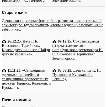
Рийхимяки – С.-Петербург.
электрификации.
Старые дачи
Дачная жизнь, старые фото и биографии дачников, статьи об
архитектуре. Будем помнить, чтобы следующие поколения не
забыли нас.
26.12.25
. Дача Г. Б.
09.12.25
. Сохранившаяся
Воссидло в Терийоках.
(!) дача знаменитого
Краеведческий квест «Найди
петербургского ресторатора И.
дачу по картинке».
С. Соколова в Терийоках/
Зеленогорске.
11.11.25
. «Священники
03.08.25
. Дача купца К. И.
«дачных» церквей» - о
Путилова в Куоккале (п.
священниках православных
Репино).
церквей Терийок, Келломяк и
Куоккалы.
Печи и камины