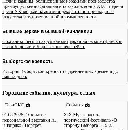
Печи и камины, облицованные изразцами производства
преимущественно финляндских заводов конца XIX - первой
трети XX вв., как памятники декоративно-прикладного
искусства и художественной промышленности.
Бывшие церкви в бывшей Финляндии
Сохранившиеся и разрушенные церкви на бывшей финской
части Карелии и Карельского перешейка.
Выборгская крепость
История Выборгской крепости с древнейших времен и до
наших дней.
Городские события, культура, отдых
ТериОКО
События
01.08.2026. Открытие
XIX Музыкально-
персональной выставки А.
поэтический фестиваль «В
Визиряко «Портрет
сторону Выборга». 15-23