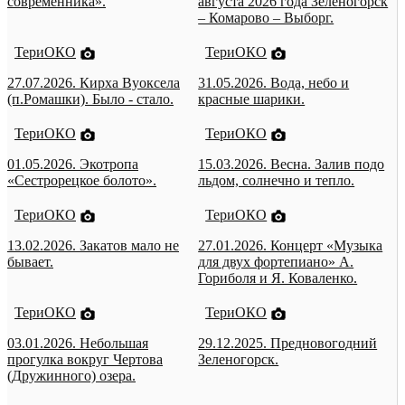
современника».
августа 2026 года Зеленогорск
– Комарово – Выборг.
ТериОКО
ТериОКО
27.07.2026. Кирха Вуоксела
31.05.2026. Вода, небо и
(п.Ромашки). Было - стало.
красные шарики.
ТериОКО
ТериОКО
01.05.2026. Экотропа
15.03.2026. Весна. Залив подо
«Сестрорецкое болото».
льдом, солнечно и тепло.
ТериОКО
ТериОКО
13.02.2026. Закатов мало не
27.01.2026. Концерт «Музыка
бывает.
для двух фортепиано» А.
Гориболя и Я. Коваленко.
ТериОКО
ТериОКО
03.01.2026. Небольшая
29.12.2025. Предновогодний
прогулка вокруг Чертова
Зеленогорск.
(Дружинного) озера.