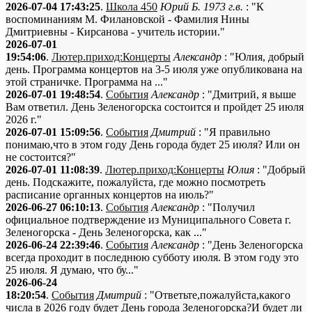
2026-07-04 17:43:25
.
Школа 450
Юрий Б. 1973 г.в.
: "К
воспоминаниям М. Филановской - Фамилия Нины
Дмитриевны - Кирсанова - учитель истории."
2026-07-01
19:54:06
.
Лютер.приход:Концерты
Александр
: "Юлия, добрый
день. Программа концертов на 3-5 июля уже опубликована на
этой страничке. Программа на ..."
2026-07-01 19:48:54
.
События
Александр
: "Дмитрий, я выше
Вам ответил. День Зеленогорска состоится и пройдет 25 июля
2026 г."
2026-07-01 15:09:56
.
События
Дмитрий
: "Я правильно
понимаю,что в этом году День города будет 25 июля? Или он
не состоится?"
2026-07-01 11:08:39
.
Лютер.приход:Концерты
Юлия
: "Добрый
день. Подскажите, пожалуйста, где можно посмотреть
расписание органных концертов на июль?"
2026-06-27 06:10:13
.
События
Александр
: "Получил
официальное подтверждение из Муниципального Совета г.
Зеленогорска - День Зеленогорска, как ..."
2026-06-24 22:39:46
.
События
Александр
: "День Зеленогорска
всегда проходит в последнюю субботу июля. В этом году это
25 июля. Я думаю, что бу..."
2026-06-24
18:20:54
.
События
Дмитрий
: "Ответьте,пожалуйста,какого
числа в 2026 году будет День города Зеленогорска?И будет ли