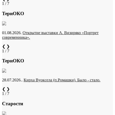
1 / 7
ТериОКО
01.08.2026.
Открытие выставки А. Визиряко «Портрет
современника».
❮
❯
1 / 7
ТериОКО
28.07.2026..
Кирха Вуоксела (п.Ромашки). Было - стало.
❮
❯
1 / 7
Старости