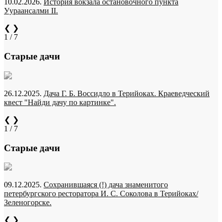
10.02.2026.
История вокзала остановочного пункта
Уураансалми II.
❮
❯
1 / 7
Старые дачи
26.12.2025.
Дача Г. Б. Воссидло в Терийоках. Краеведческий
квест "Найди дачу по картинке".
❮
❯
1 / 7
Старые дачи
09.12.2025.
Сохранившаяся (!) дача знаменитого
петербургского ресторатора И. С. Соколова в Терийоках/
Зеленогорске.
❮
❯