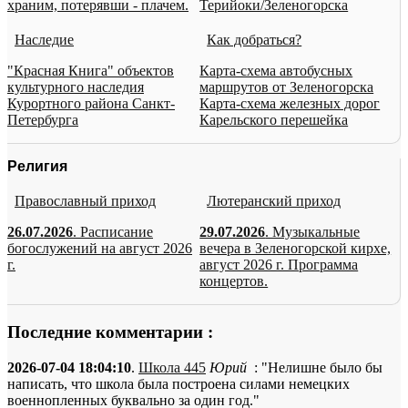
храним, потерявши - плачем.
Терийоки/Зеленогорска
Наследие
Как добраться?
"Красная Книга" объектов
Карта-схема автобусных
культурного наследия
маршрутов от Зеленогорска
Курортного района Санкт-
Карта-схема железных дорог
Петербурга
Карельского перешейка
Религия
Православный приход
Лютеранский приход
26.07.2026
. Расписание
29.07.2026
. Музыкальные
богослужений на август 2026
вечера в Зеленогорской кирхе,
г.
август 2026 г. Программа
концертов.
Последние комментарии :
2026-07-04 18:04:10
.
Школа 445
Юрий
: "Нелишне было бы
написать, что школа была построена силами немецких
военнопленных буквально за один год."