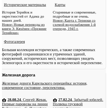
Исторические материалы
Карты
История Терийок и
Старинные и современные,
окрестностей от Адама до
подробные и не очень.
наших дней.
Новое: Карта г. Териоки со
Новое: Новые переводы из
схемой водоснабжения 1-й
книги Э. Кяхёнен «Прежние
очереди, 1945 г.
Терийоки»
Фотогалерея
Большая коллекция исторических, а также современных
фотографий сохранившихся и утраченных зданий,
сооружений, исторических мест, позволяющих увидеть
Зеленогорск и его окрестности в исторической перспективе.
Железная дорога
Железные дороги Карельского перешейка: история,
современное состояние, перспективы.
28.08.24
. Сергей Жевак.
27.02.24
. Забытый юбилей.
Первые паровозы на линии
Полвека грузовой