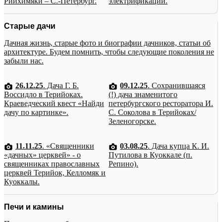
Рийхимяки – С.-Петербург.
электрификации.
Старые дачи
Дачная жизнь, старые фото и биографии дачников, статьи об
архитектуре. Будем помнить, чтобы следующие поколения не
забыли нас.
26.12.25
. Дача Г. Б.
09.12.25
. Сохранившаяся
Воссидло в Терийоках.
(!) дача знаменитого
Краеведческий квест «Найди
петербургского ресторатора И.
дачу по картинке».
С. Соколова в Терийоках/
Зеленогорске.
11.11.25
. «Священники
03.08.25
. Дача купца К. И.
«дачных» церквей» - о
Путилова в Куоккале (п.
священниках православных
Репино).
церквей Терийок, Келломяк и
Куоккалы.
Печи и камины