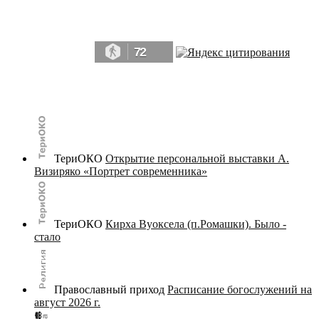
Да, мы память человечества, и поэтому мы в конце концов непременно
победим.» ― Рэй Брэдбери, 451° по Фаренгейту
72
© terijoki.spb.ru | terijoki.org 2000-2026 Использование материалов сайта в коммерческих целях без
письменного разрешения
администрации сайта
не допускается.
ТериОКО
Открытие персональной выставки А.
Визиряко «Портрет современника»
ТериОКО
Кирха Вуоксела (п.Ромашки). Было -
стало
Православный приход
Расписание богослужений на
август 2026 г.