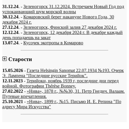
31.12.24
. -
Зеленогорск 31.12.2024. Встречаем Новый Год под
успокаивающий шум морской волны
30.12.24
. -
Комаровский берег накануне Нового Года, 30
декабря 2024 г.
27.12.24
. -
Зеленогорск, Финский залив 27 декабря 2024 г.
12.12.24
. -
Зеленогорск, 12 декабря 2024 г. В декабре каждый
день попадаешь на закат
13.07.24
. -
Кусочек экотропы в Комарово
Старости
15.05.2026
-
Газета Helsingin Sanomat 22.07.1934 №193. Очерк
Э. Лампена "Последние русские Терийок".
12.11.2023
-
Терийоки, ноябрь 1939 г, последние дни перед
войной. Фотографии Thérèse Bonney.
27.02.2022
-
«Нива», 1878 г., №№30, 31. Петр Гнедич. Валаам.
Путевые впечатления.
25.10.2021
-
«Нива», 1899 г., №15. Письмо И. Е. Репина "По
адресу Мира Искусства"
«…когда они спросят нас, что мы делаем, мы ответим: мы вспоминаем.