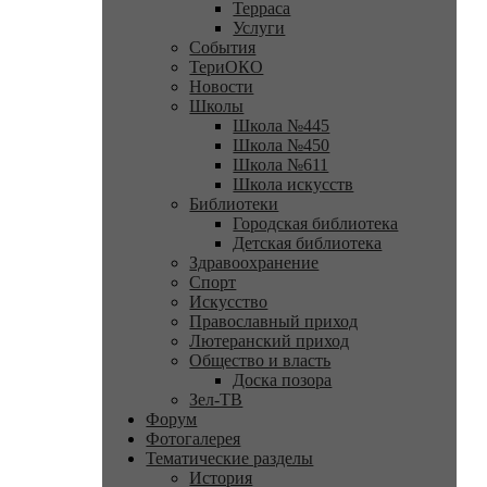
Терраса
Услуги
События
ТериОКО
Новости
Школы
Школа №445
Школа №450
Школа №611
Школа искусств
Библиотеки
Городская библиотека
Детская библиотека
Здравоохранение
Спорт
Искусство
Православный приход
Лютеранский приход
Общество и власть
Доска позора
Зел-ТВ
Форум
Фотогалерея
Тематические разделы
История