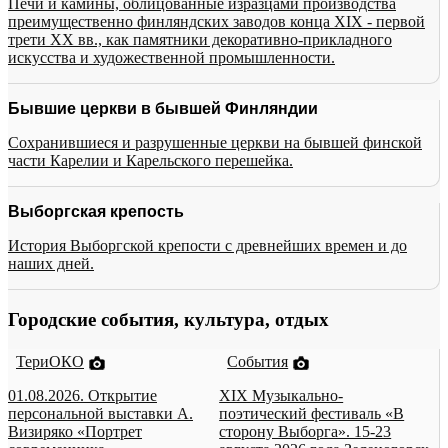
Печи и камины, облицованные изразцами производства
преимущественно финляндских заводов конца XIX - первой
трети XX вв., как памятники декоративно-прикладного
искусства и художественной промышленности.
Бывшие церкви в бывшей Финляндии
Сохранившиеся и разрушенные церкви на бывшей финской
части Карелии и Карельского перешейка.
Выборгская крепость
История Выборгской крепости с древнейших времен и до
наших дней.
Городские события, культура, отдых
ТериОКО
События
01.08.2026. Открытие
XIX Музыкально-
персональной выставки А.
поэтический фестиваль «В
Визиряко «Портрет
сторону Выборга». 15-23