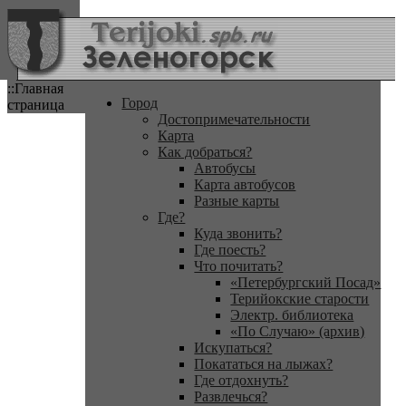
::Главная
Город
страница
Достопримечательности
Карта
Как добраться?
Автобусы
Карта автобусов
Разные карты
Где?
Куда звонить?
Где поесть?
Что почитать?
«Петербургский Посад»
Терийокские старости
Электр. библиотека
«По Случаю» (архив)
Искупаться?
Покататься на лыжах?
Где отдохнуть?
Развлечься?