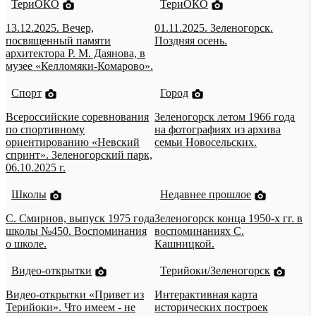
ТериОКО
ТериОКО
13.12.2025. Вечер,
01.11.2025. Зеленогорск.
посвященный памяти
Поздняя осень.
архитектора Р. М. Даянова, в
музее «Келломяки-Комарово».
Спорт
Город
Всероссийские соревнования
Зеленогорск летом 1966 года
по спортивному
на фотографиях из архива
ориентированию «Невский
семьи Новосельских.
спринт». Зеленогорский парк,
06.10.2025 г.
Школы
Недавнее прошлое
С. Смирнов, выпуск 1975 года
Зеленогорск конца 1950-х гг. в
школы №450. Воспоминания
воспоминаниях С.
о школе.
Кашницкой.
Видео-открытки
Терийоки/Зеленогорск
Видео-открытки «Привет из
Интерактивная карта
Терийоки». Что имеем - не
исторических построек