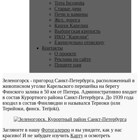
Terra Incognita
Старые дачи
Печи и камины
Жел. дорога
Кирхи Карелии
Выборгская крепость
ИКО "Карелия"
Еженедельно отовсюду
Контакты
О проекте
Реклама на сайте
Пишите нам
Зеленогорск - пригород Санкт-Петербурга, расположенный в
живописном уголке Карельского перешейка на берегу
Финского залива в 50 км от Питера. Административно входит
в состав Курортного района Санкт-Петербурга. До 1939 года
входил в состав Финляндии и назывался Териоки (или
Терийоки, финск. Terijoki).
Загляните в нашу
Фотогалерею
и вы увидите, как у нас
красиво! И не забудьте изучить
Карту
и осмотреть