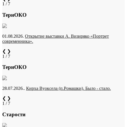
1 / 7
ТериОКО
01.08.2026.
Открытие выставки А. Визиряко «Портрет
современника».
❮
❯
1 / 7
ТериОКО
28.07.2026..
Кирха Вуоксела (п.Ромашки). Было - стало.
❮
❯
1 / 7
Старости