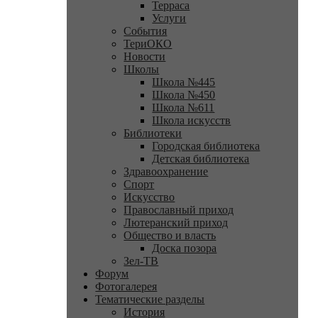
Терраса
Услуги
События
ТериОКО
Новости
Школы
Школа №445
Школа №450
Школа №611
Школа искусств
Библиотеки
Городская библиотека
Детская библиотека
Здравоохранение
Спорт
Искусство
Православный приход
Лютеранский приход
Общество и власть
Доска позора
Зел-ТВ
Форум
Фотогалерея
Тематические разделы
История