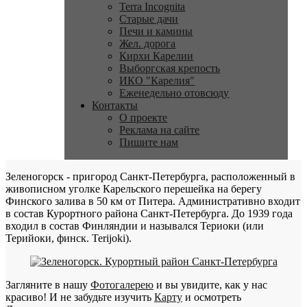
Terra Incognita
Старые дачи
Печи и камины
Жел. дорога
Кирхи Карелии
Выборгская крепость
ИКО "Карелия"
Еженедельно отовсюду
Контакты
О проекте
Реклама на сайте
Пишите нам
Зеленогорск - пригород Санкт-Петербурга, расположенный в
живописном уголке Карельского перешейка на берегу
Финского залива в 50 км от Питера. Административно входит
в состав Курортного района Санкт-Петербурга. До 1939 года
входил в состав Финляндии и назывался Териоки (или
Терийоки, финск. Terijoki).
Загляните в нашу
Фотогалерею
и вы увидите, как у нас
красиво! И не забудьте изучить
Карту
и осмотреть