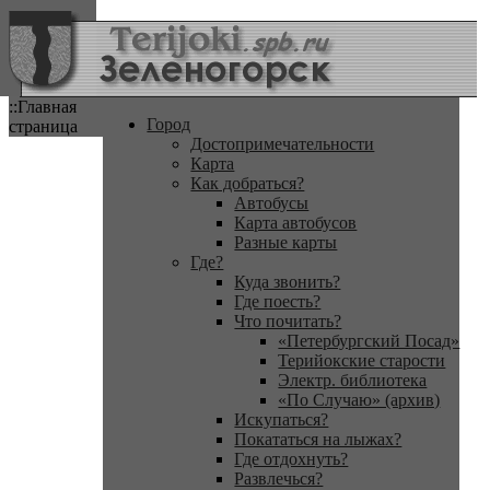
::Главная
Город
страница
Достопримечательности
Карта
Как добраться?
Автобусы
Карта автобусов
Разные карты
Где?
Куда звонить?
Где поесть?
Что почитать?
«Петербургский Посад»
Терийокские старости
Электр. библиотека
«По Случаю» (архив)
Искупаться?
Покататься на лыжах?
Где отдохнуть?
Развлечься?