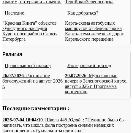
храним, потерявши - плачем.
Терийоки/Зеленогорска
Наследие
Как добраться?
"Красная Книга" объектов
Карта-схема автобусных
культурного наследия
маршрутов от Зеленогорска
Курортного района Санкт-
Карта-схема железных дорог
Петербурга
Карельского перешейка
Религия
Православный приход
Лютеранский приход
26.07.2026
. Расписание
29.07.2026
. Музыкальные
богослужений на август 2026
вечера в Зеленогорской кирхе,
г.
август 2026 г. Программа
концертов.
Последние комментарии :
2026-07-04 18:04:10
.
Школа 445
Юрий
: "Нелишне было бы
написать, что школа была построена силами немецких
военнопленных буквально за один год."