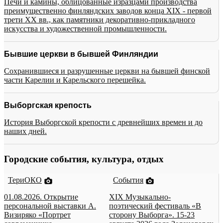
Печи и камины, облицованные изразцами производства
преимущественно финляндских заводов конца XIX - первой
трети XX вв., как памятники декоративно-прикладного
искусства и художественной промышленности.
Бывшие церкви в бывшей Финляндии
Сохранившиеся и разрушенные церкви на бывшей финской
части Карелии и Карельского перешейка.
Выборгская крепость
История Выборгской крепости с древнейших времен и до
наших дней.
Городские события, культура, отдых
ТериОКО
События
01.08.2026. Открытие
XIX Музыкально-
персональной выставки А.
поэтический фестиваль «В
Визиряко «Портрет
сторону Выборга». 15-23