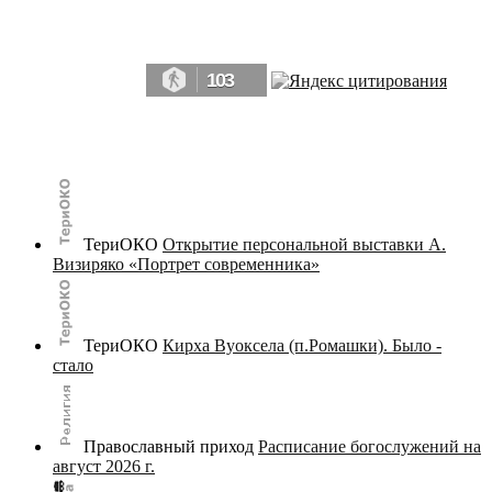
Да, мы память человечества, и поэтому мы в конце концов непременно
победим.» ― Рэй Брэдбери, 451° по Фаренгейту
103
© terijoki.spb.ru | terijoki.org 2000-2026 Использование материалов сайта в коммерческих целях без
письменного разрешения
администрации сайта
не допускается.
ТериОКО
Открытие персональной выставки А.
Визиряко «Портрет современника»
ТериОКО
Кирха Вуоксела (п.Ромашки). Было -
стало
Православный приход
Расписание богослужений на
август 2026 г.