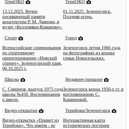
ТериОКО
ТериОКО
13.12.2025. Вечер,
01.11.2025. Зеленогорск.
посвященный памяти
Поздняя осень.
архитектора Р. М. Даянова, в
музее «Келломяки-Комарово».
Спорт
Город
Всероссийские соревнования
Зеленогорск летом 1966 года
по спортивному
на фотографиях из архива
ориентированию «Невский
семьи Новосельских.
спринт». Зеленогорский парк,
06.10.2025 г.
Школы
Недавнее прошлое
С. Смирнов, выпуск 1975 года
Зеленогорск конца 1950-х гг. в
школы №450. Воспоминания
воспоминаниях С.
о школе.
Кашницкой.
Видео-открытки
Терийоки/Зеленогорск
Видео-открытки «Привет из
Интерактивная карта
Терийоки». Что имеем - не
исторических построек