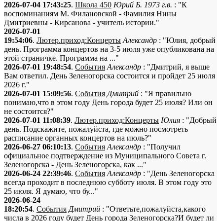
2026-07-04 17:43:25
.
Школа 450
Юрий Б. 1973 г.в.
: "К
воспоминаниям М. Филановской - Фамилия Нины
Дмитриевны - Кирсанова - учитель истории."
2026-07-01
19:54:06
.
Лютер.приход:Концерты
Александр
: "Юлия, добрый
день. Программа концертов на 3-5 июля уже опубликована на
этой страничке. Программа на ..."
2026-07-01 19:48:54
.
События
Александр
: "Дмитрий, я выше
Вам ответил. День Зеленогорска состоится и пройдет 25 июля
2026 г."
2026-07-01 15:09:56
.
События
Дмитрий
: "Я правильно
понимаю,что в этом году День города будет 25 июля? Или он
не состоится?"
2026-07-01 11:08:39
.
Лютер.приход:Концерты
Юлия
: "Добрый
день. Подскажите, пожалуйста, где можно посмотреть
расписание органных концертов на июль?"
2026-06-27 06:10:13
.
События
Александр
: "Получил
официальное подтверждение из Муниципального Совета г.
Зеленогорска - День Зеленогорска, как ..."
2026-06-24 22:39:46
.
События
Александр
: "День Зеленогорска
всегда проходит в последнюю субботу июля. В этом году это
25 июля. Я думаю, что бу..."
2026-06-24
18:20:54
.
События
Дмитрий
: "Ответьте,пожалуйста,какого
числа в 2026 году будет День города Зеленогорска?И будет ли