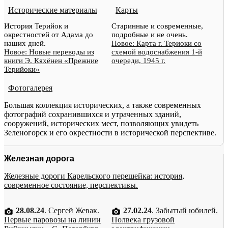
Исторические материалы
Карты
История Терийок и
Старинные и современные,
окрестностей от Адама до
подробные и не очень.
наших дней.
Новое: Карта г. Териоки со
Новое: Новые переводы из
схемой водоснабжения 1-й
книги Э. Кяхёнен «Прежние
очереди, 1945 г.
Терийоки»
Фотогалерея
Большая коллекция исторических, а также современных
фотографий сохранившихся и утраченных зданий,
сооружений, исторических мест, позволяющих увидеть
Зеленогорск и его окрестности в исторической перспективе.
Железная дорога
Железные дороги Карельского перешейка: история,
современное состояние, перспективы.
28.08.24
. Сергей Жевак.
27.02.24
. Забытый юбилей.
Первые паровозы на линии
Полвека грузовой