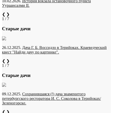
10.02.2026.
История вокзала остановочного пункта
Уураансалми II.
❮
❯
1 / 7
Старые дачи
26.12.2025.
Дача Г. Б. Воссидло в Терийоках. Краеведческий
квест "Найди дачу по картинке".
❮
❯
1 / 7
Старые дачи
09.12.2025.
Сохранившаяся (!) дача знаменитого
петербургского ресторатора И. С. Соколова в Терийоках/
Зеленогорске.
❮
❯