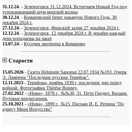
31.12.24
. -
Зеленогорск 31.12.2024. Встречаем Новый Год под
успокаивающий шум морской волны
30.12.24
. -
Комаровский берег накануне Нового Года, 30
декабря 2024 г.
27.12.24
. -
Зеленогорск, Финский залив 27 декабря 2024 г.
12.12.24
. -
Зеленогорск, 12 декабря 2024 г. В декабре каждый
день попадаешь на закат
13.07.24
. -
Кусочек экотропы в Комарово
Старости
15.05.2026
-
Газета Helsingin Sanomat 22.07.1934 №193. Очерк
Э. Лампена "Последние русские Терийок".
12.11.2023
-
Терийоки, ноябрь 1939 г, последние дни перед
войной. Фотографии Thérèse Bonney.
27.02.2022
-
«Нива», 1878 г., №№30, 31. Петр Гнедич. Валаам.
Путевые впечатления.
25.10.2021
-
«Нива», 1899 г., №15. Письмо И. Е. Репина "По
адресу Мира Искусства"
«…когда они спросят нас, что мы делаем, мы ответим: мы вспоминаем.