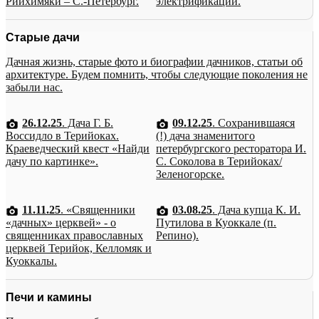
Рийхимяки – С.-Петербург.
электрификации.
Старые дачи
Дачная жизнь, старые фото и биографии дачников, статьи об
архитектуре. Будем помнить, чтобы следующие поколения не
забыли нас.
26.12.25
. Дача Г. Б.
09.12.25
. Сохранившаяся
Воссидло в Терийоках.
(!) дача знаменитого
Краеведческий квест «Найди
петербургского ресторатора И.
дачу по картинке».
С. Соколова в Терийоках/
Зеленогорске.
11.11.25
. «Священники
03.08.25
. Дача купца К. И.
«дачных» церквей» - о
Путилова в Куоккале (п.
священниках православных
Репино).
церквей Терийок, Келломяк и
Куоккалы.
Печи и камины