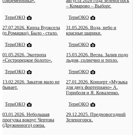
современника».
августа 2026 года Зеленогорск
– Комарово – Выборг.
ТериОКО
ТериОКО
27.07.2026. Кирха Вуоксела
31.05.2026. Вода, небо и
(п.Ромашки). Было - стало.
красные шарики.
ТериОКО
ТериОКО
01.05.2026. Экотропа
15.03.2026. Весна. Залив подо
«Сестрорецкое болото».
льдом, солнечно и тепло.
ТериОКО
ТериОКО
13.02.2026. Закатов мало не
27.01.2026. Концерт «Музыка
бывает.
для двух фортепиано» А.
Гориболя и Я. Коваленко.
ТериОКО
ТериОКО
03.01.2026. Небольшая
29.12.2025. Предновогодний
прогулка вокруг Чертова
Зеленогорск.
(Дружинного) озера.