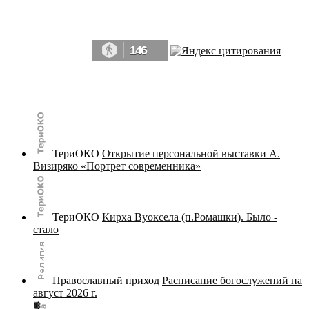
Да, мы память человечества, и поэтому мы в конце концов непременно
победим.» ― Рэй Брэдбери, 451° по Фаренгейту
146
© terijoki.spb.ru | terijoki.org 2000-2026 Использование материалов сайта в коммерческих целях без
письменного разрешения
администрации сайта
не допускается.
ТериОКО
Открытие персональной выставки А.
Визиряко «Портрет современника»
ТериОКО
Кирха Вуоксела (п.Ромашки). Было -
стало
Православный приход
Расписание богослужений на
август 2026 г.