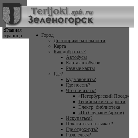
::Главная
Город
страница
Достопримечательности
Карта
Как добраться?
Автобусы
Карта автобусов
Разные карты
Где?
Куда звонить?
Где поесть?
Что почитать?
«Петербургский Посад»
Терийокские старости
Электр. библиотека
«По Случаю» (архив)
Искупаться?
Покататься на лыжах?
Где отдохнуть?
Развлечься?