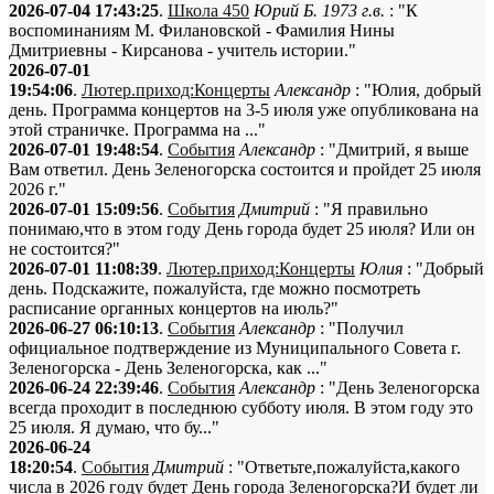
2026-07-04 17:43:25
.
Школа 450
Юрий Б. 1973 г.в.
: "К
воспоминаниям М. Филановской - Фамилия Нины
Дмитриевны - Кирсанова - учитель истории."
2026-07-01
19:54:06
.
Лютер.приход:Концерты
Александр
: "Юлия, добрый
день. Программа концертов на 3-5 июля уже опубликована на
этой страничке. Программа на ..."
2026-07-01 19:48:54
.
События
Александр
: "Дмитрий, я выше
Вам ответил. День Зеленогорска состоится и пройдет 25 июля
2026 г."
2026-07-01 15:09:56
.
События
Дмитрий
: "Я правильно
понимаю,что в этом году День города будет 25 июля? Или он
не состоится?"
2026-07-01 11:08:39
.
Лютер.приход:Концерты
Юлия
: "Добрый
день. Подскажите, пожалуйста, где можно посмотреть
расписание органных концертов на июль?"
2026-06-27 06:10:13
.
События
Александр
: "Получил
официальное подтверждение из Муниципального Совета г.
Зеленогорска - День Зеленогорска, как ..."
2026-06-24 22:39:46
.
События
Александр
: "День Зеленогорска
всегда проходит в последнюю субботу июля. В этом году это
25 июля. Я думаю, что бу..."
2026-06-24
18:20:54
.
События
Дмитрий
: "Ответьте,пожалуйста,какого
числа в 2026 году будет День города Зеленогорска?И будет ли