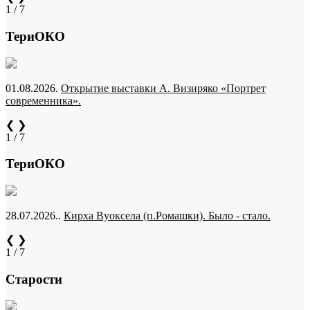
1 / 7
ТериОКО
01.08.2026.
Открытие выставки А. Визиряко «Портрет
современника».
❮
❯
1 / 7
ТериОКО
28.07.2026..
Кирха Вуоксела (п.Ромашки). Было - стало.
❮
❯
1 / 7
Старости