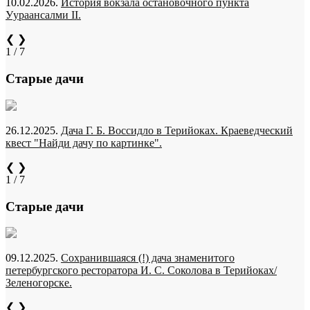
10.02.2026.
История вокзала остановочного пункта
Уураансалми II.
❮
❯
1 / 7
Старые дачи
26.12.2025.
Дача Г. Б. Воссидло в Терийоках. Краеведческий
квест "Найди дачу по картинке".
❮
❯
1 / 7
Старые дачи
09.12.2025.
Сохранившаяся (!) дача знаменитого
петербургского ресторатора И. С. Соколова в Терийоках/
Зеленогорске.
❮
❯