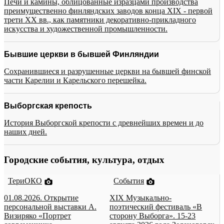
Печи и камины, облицованные изразцами производства
преимущественно финляндских заводов конца XIX - первой
трети XX вв., как памятники декоративно-прикладного
искусства и художественной промышленности.
Бывшие церкви в бывшей Финляндии
Сохранившиеся и разрушенные церкви на бывшей финской
части Карелии и Карельского перешейка.
Выборгская крепость
История Выборгской крепости с древнейших времен и до
наших дней.
Городские события, культура, отдых
ТериОКО
События
01.08.2026. Открытие
XIX Музыкально-
персональной выставки А.
поэтический фестиваль «В
Визиряко «Портрет
сторону Выборга». 15-23