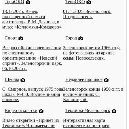
ТериОКО
ТериОКО
13.12.2025. Вечер,
01.11.2025. Зеленогорск.
посвященный памяти
Поздняя осень.
архитектора Р. М. Даянова, в
музее «Келломяки-Комарово».
Спорт
Город
Всероссийские соревнования
Зеленогорск летом 1966 года
по спортивному
на фотографиях из архива
ориентированию «Невский
семьи Новосельских.
спринт». Зеленогорский парк,
06.10.2025 г.
Школы
Недавнее прошлое
С. Смирнов, выпуск 1975 года
Зеленогорск конца 1950-х гг. в
школы №450. Воспоминания
воспоминаниях С.
о школе.
Кашницкой.
Видео-открытки
Терийоки/Зеленогорск
Видео-открытки «Привет из
Интерактивная карта
Терийоки». Что имеем - не
исторических построек