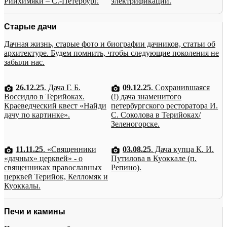
Рийхимяки – С.-Петербург.
электрификации.
Старые дачи
Дачная жизнь, старые фото и биографии дачников, статьи об
архитектуре. Будем помнить, чтобы следующие поколения не
забыли нас.
26.12.25
. Дача Г. Б.
09.12.25
. Сохранившаяся
Воссидло в Терийоках.
(!) дача знаменитого
Краеведческий квест «Найди
петербургского ресторатора И.
дачу по картинке».
С. Соколова в Терийоках/
Зеленогорске.
11.11.25
. «Священники
03.08.25
. Дача купца К. И.
«дачных» церквей» - о
Путилова в Куоккале (п.
священниках православных
Репино).
церквей Терийок, Келломяк и
Куоккалы.
Печи и камины