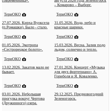
современника».
августа 2026 года Зеленогорск
– Комарово – Выборг.
ТериОКО
ТериОКО
27.07.2026. Кирха Вуоксела
31.05.2026. Вода, небо и
(п.Ромашки). Было - стало.
красные шарики.
ТериОКО
ТериОКО
01.05.2026. Экотропа
15.03.2026. Весна. Залив подо
«Сестрорецкое болото».
льдом, солнечно и тепло.
ТериОКО
ТериОКО
13.02.2026. Закатов мало не
27.01.2026. Концерт «Музыка
бывает.
для двух фортепиано» А.
Гориболя и Я. Коваленко.
ТериОКО
ТериОКО
03.01.2026. Небольшая
29.12.2025. Предновогодний
прогулка вокруг Чертова
Зеленогорск.
(Дружинного) озера.