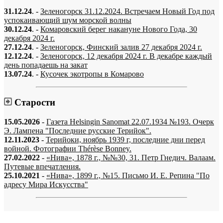
31.12.24
. -
Зеленогорск 31.12.2024. Встречаем Новый Год под
успокаивающий шум морской волны
30.12.24
. -
Комаровский берег накануне Нового Года, 30
декабря 2024 г.
27.12.24
. -
Зеленогорск, Финский залив 27 декабря 2024 г.
12.12.24
. -
Зеленогорск, 12 декабря 2024 г. В декабре каждый
день попадаешь на закат
13.07.24
. -
Кусочек экотропы в Комарово
Старости
15.05.2026
-
Газета Helsingin Sanomat 22.07.1934 №193. Очерк
Э. Лампена "Последние русские Терийок".
12.11.2023
-
Терийоки, ноябрь 1939 г, последние дни перед
войной. Фотографии Thérèse Bonney.
27.02.2022
-
«Нива», 1878 г., №№30, 31. Петр Гнедич. Валаам.
Путевые впечатления.
25.10.2021
-
«Нива», 1899 г., №15. Письмо И. Е. Репина "По
адресу Мира Искусства"
«…когда они спросят нас, что мы делаем, мы ответим: мы вспоминаем.