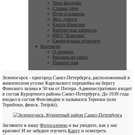
Terra Incognita
Старые дачи
Печи и камины
Жел. дорога
Кирхи Карелии
Выборгская крепость
ИКО "Карелия"
Еженедельно отовсюду
Контакты
О проекте
Реклама на сайте
Пишите нам
Зеленогорск - пригород Санкт-Петербурга, расположенный в
живописном уголке Карельского перешейка на берегу
Финского залива в 50 км от Питера. Административно входит
в состав Курортного района Санкт-Петербурга. До 1939 года
входил в состав Финляндии и назывался Териоки (или
Терийоки, финск. Terijoki).
Загляните в нашу
Фотогалерею
и вы увидите, как у нас
красиво! И не забудьте изучить
Карту
и осмотреть