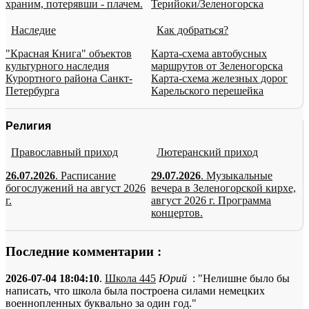
храним, потерявши - плачем.
Терийоки/Зеленогорска
Наследие
Как добраться?
"Красная Книга" объектов
Карта-схема автобусных
культурного наследия
маршрутов от Зеленогорска
Курортного района Санкт-
Карта-схема железных дорог
Петербурга
Карельского перешейка
Религия
Православный приход
Лютеранский приход
26.07.2026
. Расписание
29.07.2026
. Музыкальные
богослужений на август 2026
вечера в Зеленогорской кирхе,
г.
август 2026 г. Программа
концертов.
Последние комментарии :
2026-07-04 18:04:10
.
Школа 445
Юрий
: "Нелишне было бы
написать, что школа была построена силами немецких
военнопленных буквально за один год."