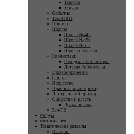
Терраса
Услуги
События
ТериОКО
Новости
Школы
Школа №445
Школа №450
Школа №611
Школа искусств
Библиотеки
Городская библиотека
Детская библиотека
Здравоохранение
Спорт
Искусство
Православный приход
Лютеранский приход
Общество и власть
Доска позора
Зел-ТВ
Форум
Фотогалерея
Тематические разделы
История