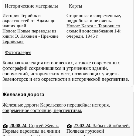
Исторические материалы
Карты
История Терийок и
Старинные и современные,
окрестностей от Адама до
подробные и не очень.
наших дней.
Новое: Карта г. Териоки со
Новое: Новые переводы из
схемой водоснабжения 1-й
книги Э. Кяхёнен «Прежние
очереди, 1945 г.
Терийоки»
Фотогалерея
Большая коллекция исторических, а также современных
фотографий сохранившихся и утраченных зданий,
сооружений, исторических мест, позволяющих увидеть
Зеленогорск и его окрестности в исторической перспективе.
Железная дорога
Железные дороги Карельского перешейка: история,
современное состояние, перспективы.
28.08.24
. Сергей Жевак.
27.02.24
. Забытый юбилей.
Первые паровозы на линии
Полвека грузовой