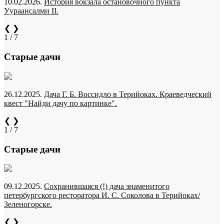
10.02.2026.
История вокзала остановочного пункта
Уураансалми II.
❮
❯
1 / 7
Старые дачи
26.12.2025.
Дача Г. Б. Воссидло в Терийоках. Краеведческий
квест "Найди дачу по картинке".
❮
❯
1 / 7
Старые дачи
09.12.2025.
Сохранившаяся (!) дача знаменитого
петербургского ресторатора И. С. Соколова в Терийоках/
Зеленогорске.
❮
❯