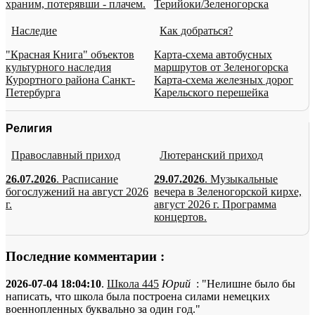
храним, потерявши - плачем.
Терийоки/Зеленогорска
Наследие
Как добраться?
"Красная Книга" объектов
Карта-схема автобусных
культурного наследия
маршрутов от Зеленогорска
Курортного района Санкт-
Карта-схема железных дорог
Петербурга
Карельского перешейка
Религия
Православный приход
Лютеранский приход
26.07.2026
. Расписание
29.07.2026
. Музыкальные
богослужений на август 2026
вечера в Зеленогорской кирхе,
г.
август 2026 г. Программа
концертов.
Последние комментарии :
2026-07-04 18:04:10
.
Школа 445
Юрий
: "Нелишне было бы
написать, что школа была построена силами немецких
военнопленных буквально за один год."