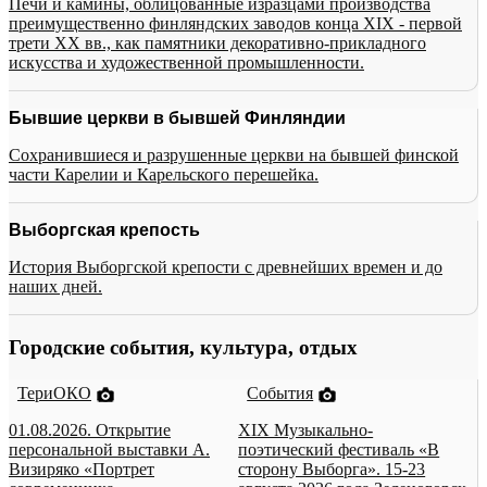
Печи и камины, облицованные изразцами производства
преимущественно финляндских заводов конца XIX - первой
трети XX вв., как памятники декоративно-прикладного
искусства и художественной промышленности.
Бывшие церкви в бывшей Финляндии
Сохранившиеся и разрушенные церкви на бывшей финской
части Карелии и Карельского перешейка.
Выборгская крепость
История Выборгской крепости с древнейших времен и до
наших дней.
Городские события, культура, отдых
ТериОКО
События
01.08.2026. Открытие
XIX Музыкально-
персональной выставки А.
поэтический фестиваль «В
Визиряко «Портрет
сторону Выборга». 15-23