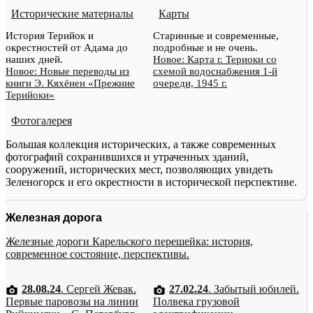
Исторические материалы
Карты
История Терийок и
Старинные и современные,
окрестностей от Адама до
подробные и не очень.
наших дней.
Новое: Карта г. Териоки со
Новое: Новые переводы из
схемой водоснабжения 1-й
книги Э. Кяхёнен «Прежние
очереди, 1945 г.
Терийоки»
Фотогалерея
Большая коллекция исторических, а также современных
фотографий сохранившихся и утраченных зданий,
сооружений, исторических мест, позволяющих увидеть
Зеленогорск и его окрестности в исторической перспективе.
Железная дорога
Железные дороги Карельского перешейка: история,
современное состояние, перспективы.
28.08.24
. Сергей Жевак.
27.02.24
. Забытый юбилей.
Первые паровозы на линии
Полвека грузовой