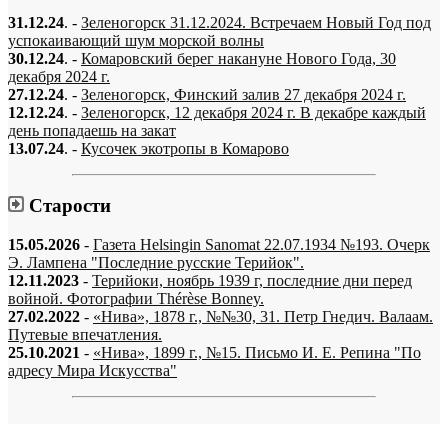
31.12.24
. -
Зеленогорск 31.12.2024. Встречаем Новый Год под
успокаивающий шум морской волны
30.12.24
. -
Комаровский берег накануне Нового Года, 30
декабря 2024 г.
27.12.24
. -
Зеленогорск, Финский залив 27 декабря 2024 г.
12.12.24
. -
Зеленогорск, 12 декабря 2024 г. В декабре каждый
день попадаешь на закат
13.07.24
. -
Кусочек экотропы в Комарово
Старости
15.05.2026
-
Газета Helsingin Sanomat 22.07.1934 №193. Очерк
Э. Лампена "Последние русские Терийок".
12.11.2023
-
Терийоки, ноябрь 1939 г, последние дни перед
войной. Фотографии Thérèse Bonney.
27.02.2022
-
«Нива», 1878 г., №№30, 31. Петр Гнедич. Валаам.
Путевые впечатления.
25.10.2021
-
«Нива», 1899 г., №15. Письмо И. Е. Репина "По
адресу Мира Искусства"
«…когда они спросят нас, что мы делаем, мы ответим: мы вспоминаем.