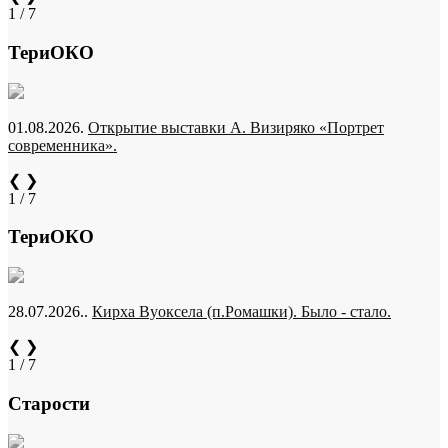
1 / 7
ТериОКО
01.08.2026.
Открытие выставки А. Визиряко «Портрет
современника».
❮
❯
1 / 7
ТериОКО
28.07.2026..
Кирха Вуоксела (п.Ромашки). Было - стало.
❮
❯
1 / 7
Старости