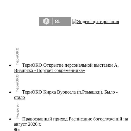
Да, мы память человечества, и поэтому мы в конце концов непременно
победим.» ― Рэй Брэдбери, 451° по Фаренгейту
81
© terijoki.spb.ru | terijoki.org 2000-2026 Использование материалов сайта в коммерческих целях без
письменного разрешения
администрации сайта
не допускается.
ТериОКО
Открытие персональной выставки А.
Визиряко «Портрет современника»
ТериОКО
Кирха Вуоксела (п.Ромашки). Было -
стало
Православный приход
Расписание богослужений на
август 2026 г.