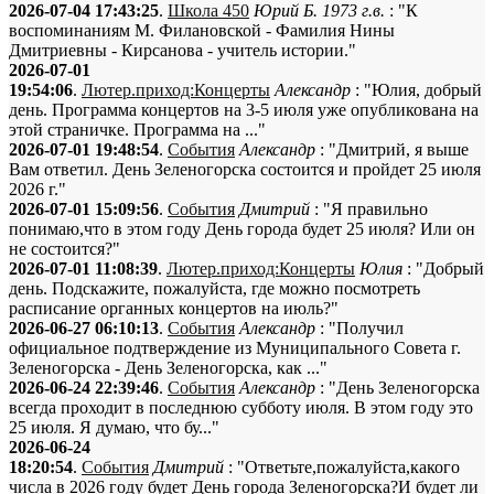
2026-07-04 17:43:25
.
Школа 450
Юрий Б. 1973 г.в.
: "К
воспоминаниям М. Филановской - Фамилия Нины
Дмитриевны - Кирсанова - учитель истории."
2026-07-01
19:54:06
.
Лютер.приход:Концерты
Александр
: "Юлия, добрый
день. Программа концертов на 3-5 июля уже опубликована на
этой страничке. Программа на ..."
2026-07-01 19:48:54
.
События
Александр
: "Дмитрий, я выше
Вам ответил. День Зеленогорска состоится и пройдет 25 июля
2026 г."
2026-07-01 15:09:56
.
События
Дмитрий
: "Я правильно
понимаю,что в этом году День города будет 25 июля? Или он
не состоится?"
2026-07-01 11:08:39
.
Лютер.приход:Концерты
Юлия
: "Добрый
день. Подскажите, пожалуйста, где можно посмотреть
расписание органных концертов на июль?"
2026-06-27 06:10:13
.
События
Александр
: "Получил
официальное подтверждение из Муниципального Совета г.
Зеленогорска - День Зеленогорска, как ..."
2026-06-24 22:39:46
.
События
Александр
: "День Зеленогорска
всегда проходит в последнюю субботу июля. В этом году это
25 июля. Я думаю, что бу..."
2026-06-24
18:20:54
.
События
Дмитрий
: "Ответьте,пожалуйста,какого
числа в 2026 году будет День города Зеленогорска?И будет ли