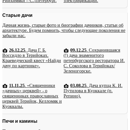
Рийхимяки – С.-Петербург.
электрификации.
Старые дачи
Дачная жизнь, старые фото и биографии дачников, статьи об
архитектуре. Будем помнить, чтобы следующие поколения не
забыли нас.
26.12.25
. Дача Г. Б.
09.12.25
. Сохранившаяся
Воссидло в Терийоках.
(!) дача знаменитого
Краеведческий квест «Найди
петербургского ресторатора И.
дачу по картинке».
С. Соколова в Терийоках/
Зеленогорске.
11.11.25
. «Священники
03.08.25
. Дача купца К. И.
«дачных» церквей» - о
Путилова в Куоккале (п.
священниках православных
Репино).
церквей Терийок, Келломяк и
Куоккалы.
Печи и камины