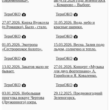
современника».
августа 2026 года Зеленогорск
– Комарово – Выборг.
ТериОКО
ТериОКО
27.07.2026. Кирха Вуоксела
31.05.2026. Вода, небо и
(п.Ромашки). Было - стало.
красные шарики.
ТериОКО
ТериОКО
01.05.2026. Экотропа
15.03.2026. Весна. Залив подо
«Сестрорецкое болото».
льдом, солнечно и тепло.
ТериОКО
ТериОКО
13.02.2026. Закатов мало не
27.01.2026. Концерт «Музыка
бывает.
для двух фортепиано» А.
Гориболя и Я. Коваленко.
ТериОКО
ТериОКО
03.01.2026. Небольшая
29.12.2025. Предновогодний
прогулка вокруг Чертова
Зеленогорск.
(Дружинного) озера.