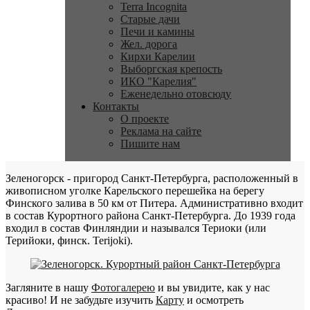
Terra Incognita
Старые дачи
Печи и камины
Жел. дорога
Кирхи Карелии
Выборгская крепость
ИКО "Карелия"
Еженедельно отовсюду
Контакты
О проекте
Реклама на сайте
Пишите нам
Зеленогорск - пригород Санкт-Петербурга, расположенный в
живописном уголке Карельского перешейка на берегу
Финского залива в 50 км от Питера. Административно входит
в состав Курортного района Санкт-Петербурга. До 1939 года
входил в состав Финляндии и назывался Териоки (или
Терийоки, финск. Terijoki).
Загляните в нашу
Фотогалерею
и вы увидите, как у нас
красиво! И не забудьте изучить
Карту
и осмотреть