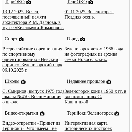
ТериОКО
ТериОКО
13.12.2025. Вечер,
01.11.2025. Зеленогорск.
посвященный памяти
Поздняя осень.
архитектора Р. М. Даянова, в
музее «Келломяки-Комарово».
Спорт
Город
Всероссийские соревнования
Зеленогорск летом 1966 года
по спортивному
на фотографиях из архива
ориентированию «Невский
семьи Новосельских.
спринт». Зеленогорский парк,
06.10.2025 г.
Школы
Недавнее прошлое
С. Смирнов, выпуск 1975 года
Зеленогорск конца 1950-х гг. в
школы №450. Воспоминания
воспоминаниях С.
о школе.
Кашницкой.
Видео-открытки
Терийоки/Зеленогорск
Видео-открытки «Привет из
Интерактивная карта
Терийоки». Что имеем - не
исторических построек