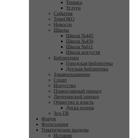
Терраса
Услуги
События
ТериОКО
Новости
Школы
Школа №445
Школа №450
Школа №611
Школа искусств
Библиотеки
Городская библиотека
Детская библиотека
Здравоохранение
Спорт
Искусство
Православный приход
Лютеранский приход
Общество и власть
Доска позора
Зел-ТВ
Форум
Фотогалерея
Тематические разделы
История