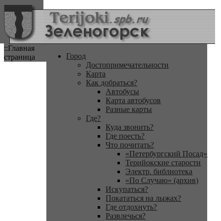
::Главная
Город
страница
Достопримечательности
Карта
Как добраться?
Автобусы
Карта автобусов
Разные карты
Где?
Куда звонить?
Где поесть?
Что почитать?
«Петербургский Посад»
Терийокские старости
Электр. библиотека
«По Случаю» (архив)
Искупаться?
Покататься на лыжах?
Где отдохнуть?
Развлечься?