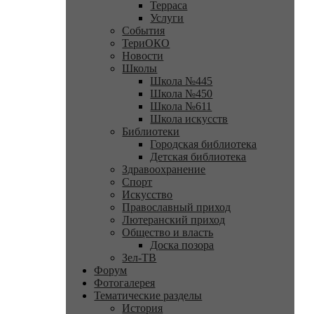
Терраса
Услуги
События
ТериОКО
Новости
Школы
Школа №445
Школа №450
Школа №611
Школа искусств
Библиотеки
Городская библиотека
Детская библиотека
Здравоохранение
Спорт
Искусство
Православный приход
Лютеранский приход
Общество и власть
Доска позора
Зел-ТВ
Форум
Фотогалерея
Тематические разделы
История