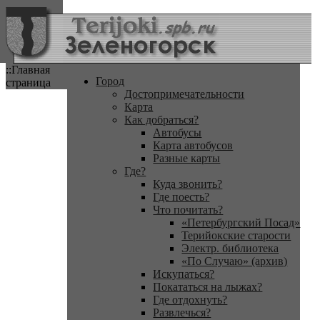
::Главная
Город
страница
Достопримечательности
Карта
Как добраться?
Автобусы
Карта автобусов
Разные карты
Где?
Куда звонить?
Где поесть?
Что почитать?
«Петербургский Посад»
Терийокские старости
Электр. библиотека
«По Случаю» (архив)
Искупаться?
Покататься на лыжах?
Где отдохнуть?
Развлечься?