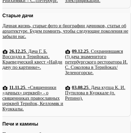
Рийхимяки – С.-Петербург.
электрификации.
Старые дачи
Дачная жизнь, старые фото и биографии дачников, статьи об
архитектуре. Будем помнить, чтобы следующие поколения не
забыли нас.
26.12.25
. Дача Г. Б.
09.12.25
. Сохранившаяся
Воссидло в Терийоках.
(!) дача знаменитого
Краеведческий квест «Найди
петербургского ресторатора И.
дачу по картинке».
С. Соколова в Терийоках/
Зеленогорске.
11.11.25
. «Священники
03.08.25
. Дача купца К. И.
«дачных» церквей» - о
Путилова в Куоккале (п.
священниках православных
Репино).
церквей Терийок, Келломяк и
Куоккалы.
Печи и камины