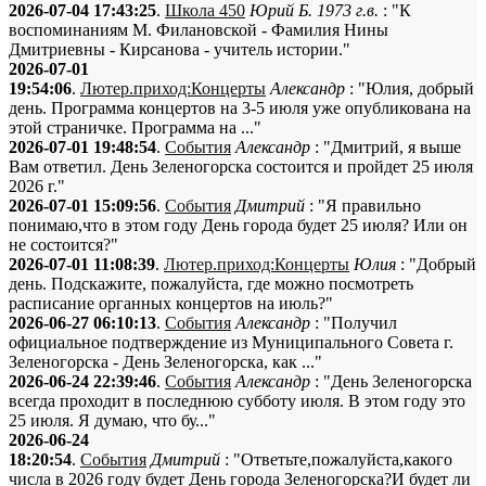
2026-07-04 17:43:25
.
Школа 450
Юрий Б. 1973 г.в.
: "К
воспоминаниям М. Филановской - Фамилия Нины
Дмитриевны - Кирсанова - учитель истории."
2026-07-01
19:54:06
.
Лютер.приход:Концерты
Александр
: "Юлия, добрый
день. Программа концертов на 3-5 июля уже опубликована на
этой страничке. Программа на ..."
2026-07-01 19:48:54
.
События
Александр
: "Дмитрий, я выше
Вам ответил. День Зеленогорска состоится и пройдет 25 июля
2026 г."
2026-07-01 15:09:56
.
События
Дмитрий
: "Я правильно
понимаю,что в этом году День города будет 25 июля? Или он
не состоится?"
2026-07-01 11:08:39
.
Лютер.приход:Концерты
Юлия
: "Добрый
день. Подскажите, пожалуйста, где можно посмотреть
расписание органных концертов на июль?"
2026-06-27 06:10:13
.
События
Александр
: "Получил
официальное подтверждение из Муниципального Совета г.
Зеленогорска - День Зеленогорска, как ..."
2026-06-24 22:39:46
.
События
Александр
: "День Зеленогорска
всегда проходит в последнюю субботу июля. В этом году это
25 июля. Я думаю, что бу..."
2026-06-24
18:20:54
.
События
Дмитрий
: "Ответьте,пожалуйста,какого
числа в 2026 году будет День города Зеленогорска?И будет ли