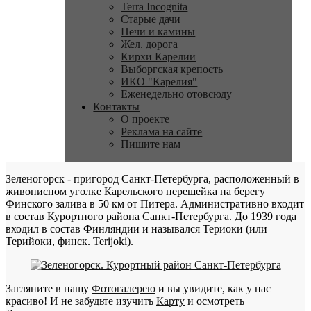
Terra Incognita
Старые дачи
Печи и камины
Жел. дорога
Кирхи Карелии
Выборгская крепость
ИКО "Карелия"
Еженедельно отовсюду
Контакты
О проекте
Реклама на сайте
Пишите нам
Зеленогорск - пригород Санкт-Петербурга, расположенный в
живописном уголке Карельского перешейка на берегу
Финского залива в 50 км от Питера. Административно входит
в состав Курортного района Санкт-Петербурга. До 1939 года
входил в состав Финляндии и назывался Териоки (или
Терийоки, финск. Terijoki).
Загляните в нашу
Фотогалерею
и вы увидите, как у нас
красиво! И не забудьте изучить
Карту
и осмотреть