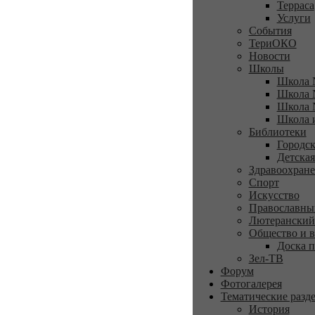
Терраса
Услуги
События
ТериОКО
Новости
Школы
Школа 
Школа 
Школа 
Школа 
Библиотеки
Городск
Детская
Здравоохран
Спорт
Искусство
Православны
Лютеранский
Общество и в
Доска п
Зел-ТВ
Форум
Фотогалерея
Тематические разд
История