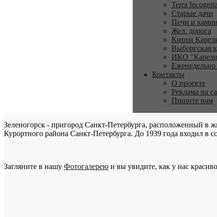
Terra Incognit
Старые дачи
Печи и ками
Жел. дорога
Кирхи Карел
Выборгская к
ИКО "Карели
Еженедельно
Контакты
О проекте
Реклама на с
Пишите нам
Зеленогорск - пригород Санкт-Петербурга, расположенный в ж
Курортного района Санкт-Петербурга. До 1939 года входил в со
Загляните в нашу
Фотогалерею
и вы увидите, как у нас красиво