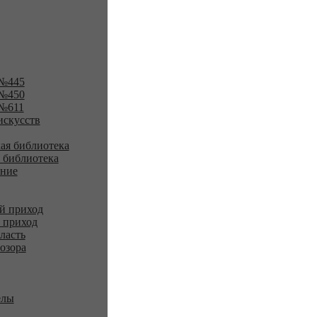
№445
№450
№611
искусств
ая библиотека
 библиотека
ение
й приход
 приход
ласть
озора
елы