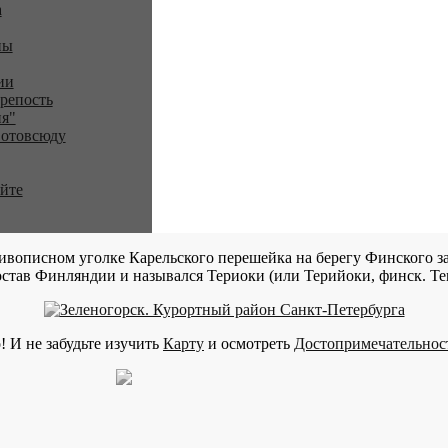
a
ны
ии
репость
я"
 отовсюду
айте
ивописном уголке Карельского перешейка на берегу Финского за
став Финляндии и назывался Териоки (или Терийоки, финск. Teri
! И не забудьте изучить
Карту
и осмотреть
Достопримечательнос