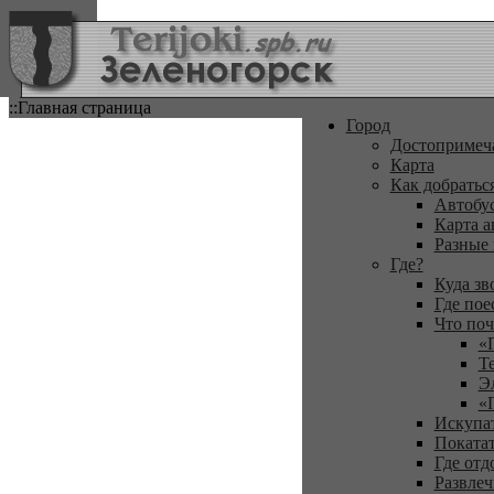
::Главная страница
Город
Достопримеч
Карта
Как добратьс
Автобу
Карта а
Разные
Где?
Куда зв
Где пое
Что поч
«
Т
Э
«
Искупа
Покатат
Где отд
Развлеч