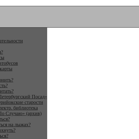
ательности
я?
сы
втобусов
 карты
онить?
сть?
итать?
Петербургский Посад»
ерийокские старости
лектр. библиотека
По Случаю» (архив)
ться?
ься на лыжах?
охнуть?
ься?