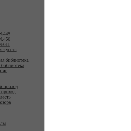
№445
№450
№611
искусств
ая библиотека
 библиотека
ение
й приход
 приход
ласть
озора
елы