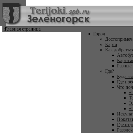
::Главная страница
Город
Достопримеч
Карта
Как добратьс
Автобу
Карта а
Разные
Где?
Куда зв
Где пое
Что поч
«
Т
Э
«
Искупа
Покатат
Где отд
Развлеч