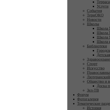
Терраса
Услуги
События
ТериОКО
Новости
Школы
Школа 
Школа 
Школа 
Школа 
Библиотеки
Городск
Детская
Здравоохран
Спорт
Искусство
Православны
Лютеранский
Общество и в
Доска п
Зел-ТВ
Форум
Фотогалерея
Тематические разд
История