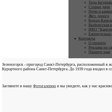
Terra Incognit
Старые дачи
Печи и ками
Жел. дорога
Кирхи Карел
Выборгская к
ИКО "Карели
Еженедельно
Контакты
О проекте
Реклама на с
Пишите нам
Зеленогорск - пригород Санкт-Петербурга, расположенный в ж
Курортного района Санкт-Петербурга. До 1939 года входил в со
Загляните в нашу
Фотогалерею
и вы увидите, как у нас красиво