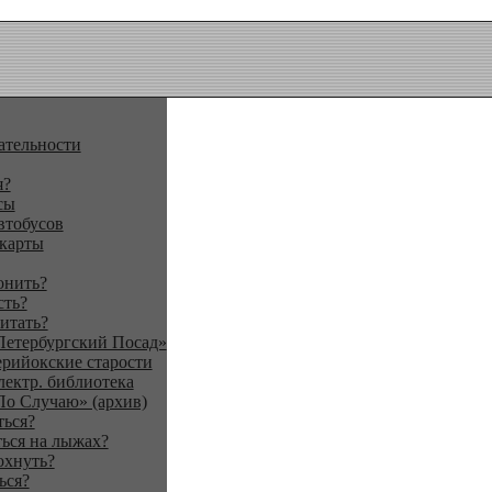
ательности
я?
сы
втобусов
 карты
онить?
сть?
итать?
Петербургский Посад»
ерийокские старости
лектр. библиотека
По Случаю» (архив)
ться?
ься на лыжах?
охнуть?
ься?