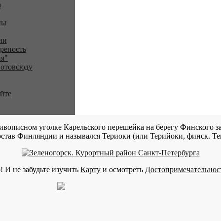
a
ны
ии
репость
я"
 отовсюду
айте
ивописном уголке Карельского перешейка на берегу Финского за
став Финляндии и назывался Териоки (или Терийоки, финск. Teri
! И не забудьте изучить
Карту
и осмотреть
Достопримечательнос