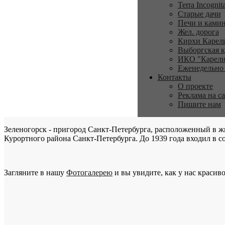
Terra Incognit
Старые дачи
Печи и ками
Жел. дорога
Кирхи Карел
Выборгская к
ИКО "Карели
Еженедельно
Контакты
О проекте
Реклама на с
Пишите нам
Зеленогорск - пригород Санкт-Петербурга, расположенный в ж
Курортного района Санкт-Петербурга. До 1939 года входил в со
Загляните в нашу
Фотогалерею
и вы увидите, как у нас красиво