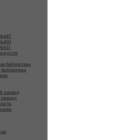
№445
№450
№611
искусств
ая библиотека
 библиотека
ение
й приход
 приход
ласть
озора
елы