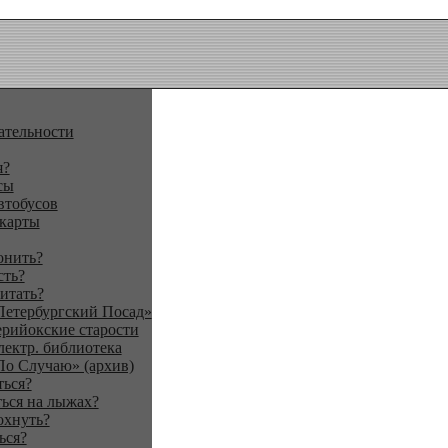
ательности
я?
сы
втобусов
 карты
онить?
сть?
итать?
Петербургский Посад»
ерийокские старости
лектр. библиотека
По Случаю» (архив)
ться?
ься на лыжах?
охнуть?
ься?