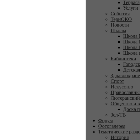
Терраса
Услуги
События
ТериОКО
Новости
Школы
Школа 
Школа 
Школа 
Школа 
Библиотеки
Городск
Детская
Здравоохран
Спорт
Искусство
Православны
Лютеранский
Общество и в
Доска п
Зел-ТВ
Форум
Фотогалерея
Тематические разд
История