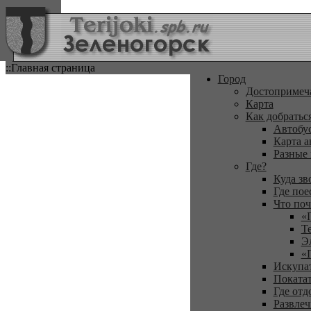
::Главная страница
Город
Достопримеч
Карта
Как добратьс
Автобу
Карта а
Разные
Где?
Куда зв
Где пое
Что поч
«
Т
Э
«
Искупа
Покатат
Где отд
Развлеч