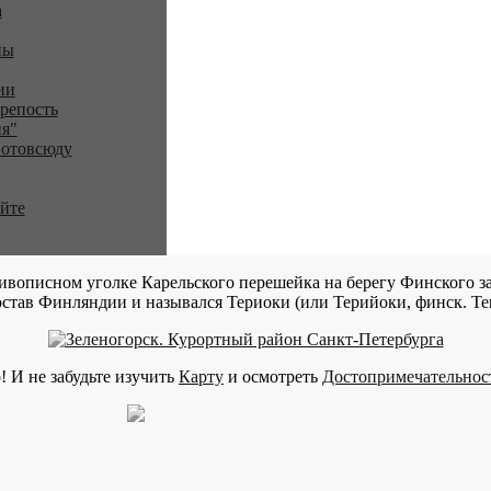
a
ны
ии
репость
я"
 отовсюду
айте
ивописном уголке Карельского перешейка на берегу Финского за
став Финляндии и назывался Териоки (или Терийоки, финск. Teri
! И не забудьте изучить
Карту
и осмотреть
Достопримечательнос