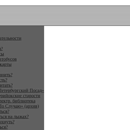
ательности
я?
сы
втобусов
 карты
онить?
сть?
итать?
Петербургский Посад»
ерийокские старости
лектр. библиотека
По Случаю» (архив)
ться?
ься на лыжах?
охнуть?
ься?