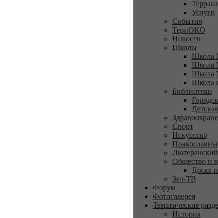
Терраса
Услуги
События
ТериОКО
Новости
Школы
Школа 
Школа 
Школа 
Школа 
Библиотеки
Городск
Детская
Здравоохран
Спорт
Искусство
Православны
Лютеранский
Общество и в
Доска п
Зел-ТВ
Форум
Фотогалерея
Тематические разд
История