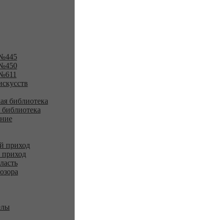
№445
№450
№611
искусств
ая библиотека
 библиотека
ение
й приход
 приход
ласть
озора
елы