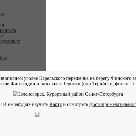
a
ны
ии
репость
я"
 отовсюду
айте
ивописном уголке Карельского перешейка на берегу Финского за
став Финляндии и назывался Териоки (или Терийоки, финск. Teri
! И не забудьте изучить
Карту
и осмотреть
Достопримечательнос