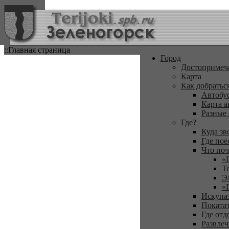
::Главная страница
Город
Достопримеч
Карта
Как добратьс
Автобу
Карта а
Разные
Где?
Куда зв
Где пое
Что поч
«
Т
Э
«
Искупа
Покатат
Где отд
Развлеч