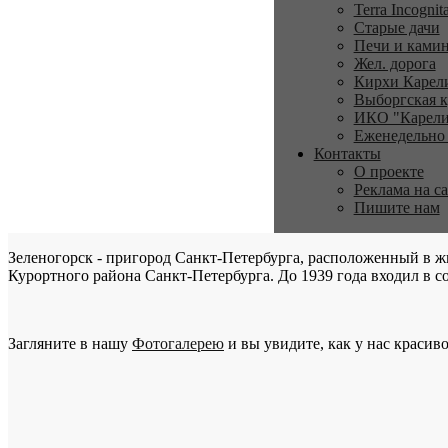
Terra Incognit
Старые дачи
Печи и ками
Жел. дорога
Кирхи Карел
Выборгская к
ИКО "Карели
Еженедельно
Контакты
О проекте
Реклама на с
Пишите нам
Зеленогорск - пригород Санкт-Петербурга, расположенный в ж
Курортного района Санкт-Петербурга. До 1939 года входил в со
Загляните в нашу
Фотогалерею
и вы увидите, как у нас красиво