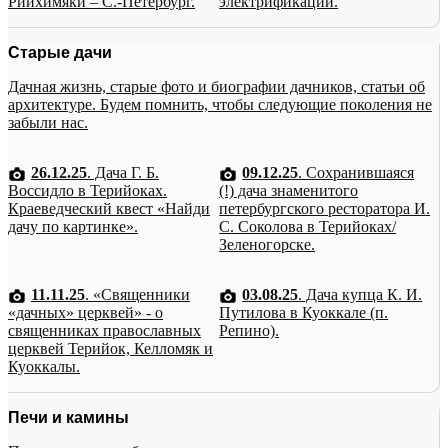
Рийхимяки – С.-Петербург.
электрификации.
Старые дачи
Дачная жизнь, старые фото и биографии дачников, статьи об
архитектуре. Будем помнить, чтобы следующие поколения не
забыли нас.
26.12.25
. Дача Г. Б.
09.12.25
. Сохранившаяся
Воссидло в Терийоках.
(!) дача знаменитого
Краеведческий квест «Найди
петербургского ресторатора И.
дачу по картинке».
С. Соколова в Терийоках/
Зеленогорске.
11.11.25
. «Священники
03.08.25
. Дача купца К. И.
«дачных» церквей» - о
Путилова в Куоккале (п.
священниках православных
Репино).
церквей Терийок, Келломяк и
Куоккалы.
Печи и камины