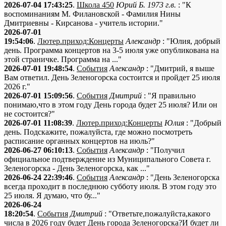
2026-07-04 17:43:25
.
Школа 450
Юрий Б. 1973 г.в.
: "К
воспоминаниям М. Филановской - Фамилия Нины
Дмитриевны - Кирсанова - учитель истории."
2026-07-01
19:54:06
.
Лютер.приход:Концерты
Александр
: "Юлия, добрый
день. Программа концертов на 3-5 июля уже опубликована на
этой страничке. Программа на ..."
2026-07-01 19:48:54
.
События
Александр
: "Дмитрий, я выше
Вам ответил. День Зеленогорска состоится и пройдет 25 июля
2026 г."
2026-07-01 15:09:56
.
События
Дмитрий
: "Я правильно
понимаю,что в этом году День города будет 25 июля? Или он
не состоится?"
2026-07-01 11:08:39
.
Лютер.приход:Концерты
Юлия
: "Добрый
день. Подскажите, пожалуйста, где можно посмотреть
расписание органных концертов на июль?"
2026-06-27 06:10:13
.
События
Александр
: "Получил
официальное подтверждение из Муниципального Совета г.
Зеленогорска - День Зеленогорска, как ..."
2026-06-24 22:39:46
.
События
Александр
: "День Зеленогорска
всегда проходит в последнюю субботу июля. В этом году это
25 июля. Я думаю, что бу..."
2026-06-24
18:20:54
.
События
Дмитрий
: "Ответьте,пожалуйста,какого
числа в 2026 году будет День города Зеленогорска?И будет ли