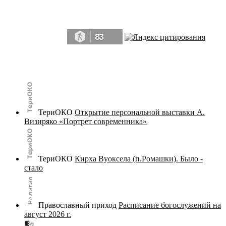
Да, мы память человечества, и поэтому мы в конце концов непременно
победим.» ― Рэй Брэдбери, 451° по Фаренгейту
83
© terijoki.spb.ru | terijoki.org 2000-2026 Использование материалов сайта в коммерческих целях без
письменного разрешения
администрации сайта
не допускается.
ТериОКО
Открытие персональной выставки А.
Визиряко «Портрет современника»
ТериОКО
Кирха Вуоксела (п.Ромашки). Было -
стало
Православный приход
Расписание богослужений на
август 2026 г.