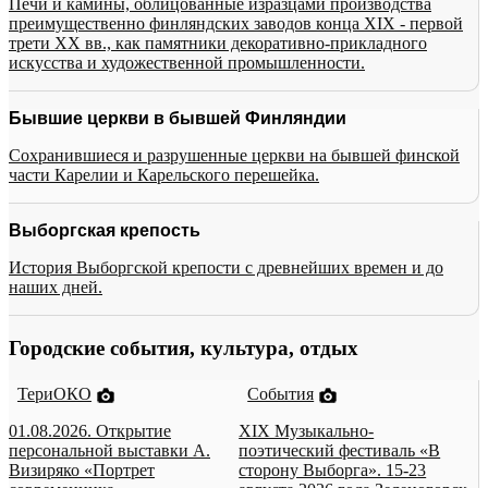
Печи и камины, облицованные изразцами производства
преимущественно финляндских заводов конца XIX - первой
трети XX вв., как памятники декоративно-прикладного
искусства и художественной промышленности.
Бывшие церкви в бывшей Финляндии
Сохранившиеся и разрушенные церкви на бывшей финской
части Карелии и Карельского перешейка.
Выборгская крепость
История Выборгской крепости с древнейших времен и до
наших дней.
Городские события, культура, отдых
ТериОКО
События
01.08.2026. Открытие
XIX Музыкально-
персональной выставки А.
поэтический фестиваль «В
Визиряко «Портрет
сторону Выборга». 15-23