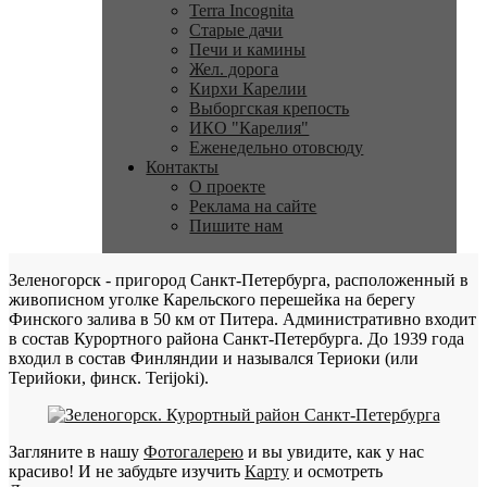
Terra Incognita
Старые дачи
Печи и камины
Жел. дорога
Кирхи Карелии
Выборгская крепость
ИКО "Карелия"
Еженедельно отовсюду
Контакты
О проекте
Реклама на сайте
Пишите нам
Зеленогорск - пригород Санкт-Петербурга, расположенный в
живописном уголке Карельского перешейка на берегу
Финского залива в 50 км от Питера. Административно входит
в состав Курортного района Санкт-Петербурга. До 1939 года
входил в состав Финляндии и назывался Териоки (или
Терийоки, финск. Terijoki).
Загляните в нашу
Фотогалерею
и вы увидите, как у нас
красиво! И не забудьте изучить
Карту
и осмотреть