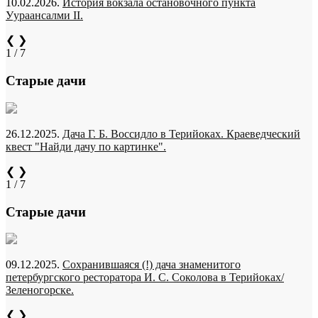
10.02.2026.
История вокзала остановочного пункта
Уураансалми II.
❮
❯
1 / 7
Старые дачи
26.12.2025.
Дача Г. Б. Воссидло в Терийоках. Краеведческий
квест "Найди дачу по картинке".
❮
❯
1 / 7
Старые дачи
09.12.2025.
Сохранившаяся (!) дача знаменитого
петербургского ресторатора И. С. Соколова в Терийоках/
Зеленогорске.
❮
❯