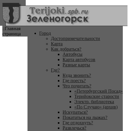
::Главная
Город
страница
Достопримечательности
Карта
Как добраться?
Автобусы
Карта автобусов
Разные карты
Где?
Куда звонить?
Где поесть?
Что почитать?
«Петербургский Посад»
Терийокские старости
Электр. библиотека
«По Случаю» (архив)
Искупаться?
Покататься на лыжах?
Где отдохнуть?
Развлечься?