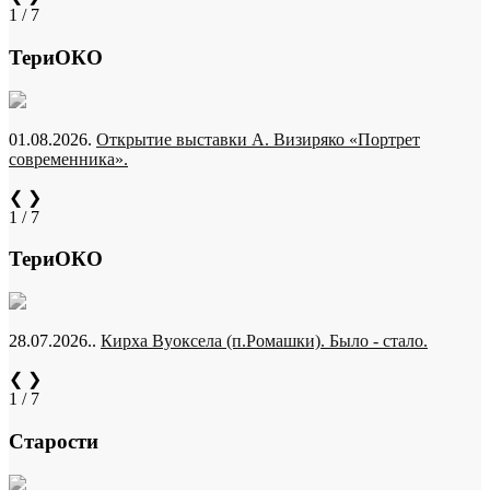
1 / 7
ТериОКО
01.08.2026.
Открытие выставки А. Визиряко «Портрет
современника».
❮
❯
1 / 7
ТериОКО
28.07.2026..
Кирха Вуоксела (п.Ромашки). Было - стало.
❮
❯
1 / 7
Старости