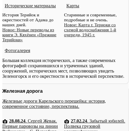
Исторические материалы
Карты
История Терийок и
Старинные и современные,
окрестностей от Адама до
подробные и не очень.
наших дней.
Новое: Карта г. Териоки со
Новое: Новые переводы из
схемой водоснабжения 1-й
книги Э. Кяхёнен «Прежние
очереди, 1945 г.
Терийоки»
Фотогалерея
Большая коллекция исторических, а также современных
фотографий сохранившихся и утраченных зданий,
сооружений, исторических мест, позволяющих увидеть
Зеленогорск и его окрестности в исторической перспективе.
Железная дорога
Железные дороги Карельского перешейка: история,
современное состояние, перспективы.
28.08.24
. Сергей Жевак.
27.02.24
. Забытый юбилей.
Первые паровозы на линии
Полвека грузовой