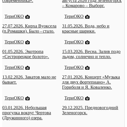
современника».
августа 2026 года Зеленогорск
– Комарово – Выборг.
ТериОКО
ТериОКО
27.07.2026. Кирха Вуоксела
31.05.2026. Вода, небо и
(п.Ромашки). Было - стало.
красные шарики.
ТериОКО
ТериОКО
01.05.2026. Экотропа
15.03.2026. Весна. Залив подо
«Сестрорецкое болото».
льдом, солнечно и тепло.
ТериОКО
ТериОКО
13.02.2026. Закатов мало не
27.01.2026. Концерт «Музыка
бывает.
для двух фортепиано» А.
Гориболя и Я. Коваленко.
ТериОКО
ТериОКО
03.01.2026. Небольшая
29.12.2025. Предновогодний
прогулка вокруг Чертова
Зеленогорск.
(Дружинного) озера.