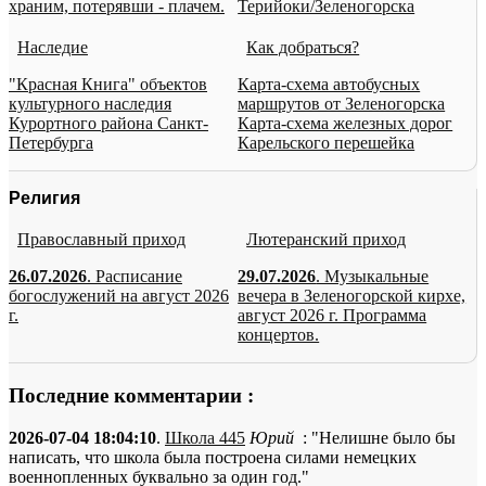
храним, потерявши - плачем.
Терийоки/Зеленогорска
Наследие
Как добраться?
"Красная Книга" объектов
Карта-схема автобусных
культурного наследия
маршрутов от Зеленогорска
Курортного района Санкт-
Карта-схема железных дорог
Петербурга
Карельского перешейка
Религия
Православный приход
Лютеранский приход
26.07.2026
. Расписание
29.07.2026
. Музыкальные
богослужений на август 2026
вечера в Зеленогорской кирхе,
г.
август 2026 г. Программа
концертов.
Последние комментарии :
2026-07-04 18:04:10
.
Школа 445
Юрий
: "Нелишне было бы
написать, что школа была построена силами немецких
военнопленных буквально за один год."