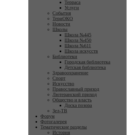
Терраса
Услуги
События
ТериОКО
Новости
Школы
Школа №445
Школа №450
Школа №611
Школа искусств
Библиотеки
Городская библиотека
Детская библиотека
Здравоохранение
Спорт
Искусство
Православный приход
Лютеранский приход
Общество и власть
Доска позора
Зел-ТВ
Форум
Фотогалерея
Тематические разделы
История