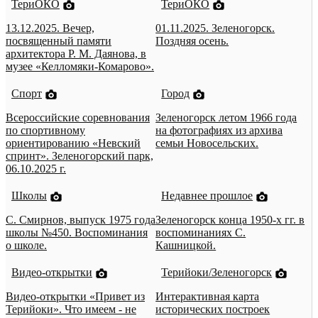
ТериОКО
ТериОКО
13.12.2025. Вечер,
01.11.2025. Зеленогорск.
посвященный памяти
Поздняя осень.
архитектора Р. М. Даянова, в
музее «Келломяки-Комарово».
Спорт
Город
Всероссийские соревнования
Зеленогорск летом 1966 года
по спортивному
на фотографиях из архива
ориентированию «Невский
семьи Новосельских.
спринт». Зеленогорский парк,
06.10.2025 г.
Школы
Недавнее прошлое
С. Смирнов, выпуск 1975 года
Зеленогорск конца 1950-х гг. в
школы №450. Воспоминания
воспоминаниях С.
о школе.
Кашницкой.
Видео-открытки
Терийоки/Зеленогорск
Видео-открытки «Привет из
Интерактивная карта
Терийоки». Что имеем - не
исторических построек