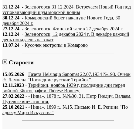
31.12.24
. -
Зеленогорск 31.12.2024. Встречаем Новый Год под
успокаивающий шум морской волны
30.12.24
. -
Комаровский берег накануне Нового Года, 30
декабря 2024 г.
27.12.24
. -
Зеленогорск, Финский залив 27 декабря 2024 г.
12.12.24
. -
Зеленогорск, 12 декабря 2024 г. В декабре каждый
день попадаешь на закат
13.07.24
. -
Кусочек экотропы в Комарово
Старости
15.05.2026
-
Газета Helsingin Sanomat 22.07.1934 №193. Очерк
Э. Лампена "Последние русские Терийок".
12.11.2023
-
Терийоки, ноябрь 1939 г, последние дни перед
войной. Фотографии Thérèse Bonney.
27.02.2022
-
«Нива», 1878 г., №№30, 31. Петр Гнедич. Валаам.
Путевые впечатления.
25.10.2021
-
«Нива», 1899 г., №15. Письмо И. Е. Репина "По
адресу Мира Искусства"
«…когда они спросят нас, что мы делаем, мы ответим: мы вспоминаем.