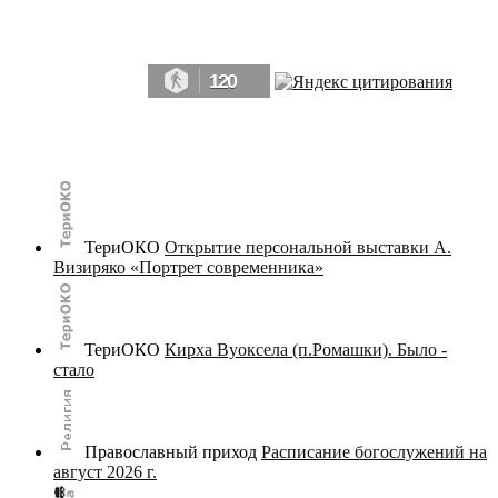
Да, мы память человечества, и поэтому мы в конце концов непременно
победим.» ― Рэй Брэдбери, 451° по Фаренгейту
120
© terijoki.spb.ru | terijoki.org 2000-2026 Использование материалов сайта в коммерческих целях без
письменного разрешения
администрации сайта
не допускается.
ТериОКО
Открытие персональной выставки А.
Визиряко «Портрет современника»
ТериОКО
Кирха Вуоксела (п.Ромашки). Было -
стало
Православный приход
Расписание богослужений на
август 2026 г.