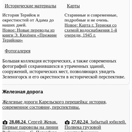
Исторические материалы
Карты
История Терийок и
Старинные и современные,
окрестностей от Адама до
подробные и не очень.
наших дней.
Новое: Карта г. Териоки со
Новое: Новые переводы из
схемой водоснабжения 1-й
книги Э. Кяхёнен «Прежние
очереди, 1945 г.
Терийоки»
Фотогалерея
Большая коллекция исторических, а также современных
фотографий сохранившихся и утраченных зданий,
сооружений, исторических мест, позволяющих увидеть
Зеленогорск и его окрестности в исторической перспективе.
Железная дорога
Железные дороги Карельского перешейка: история,
современное состояние, перспективы.
28.08.24
. Сергей Жевак.
27.02.24
. Забытый юбилей.
Первые паровозы на линии
Полвека грузовой