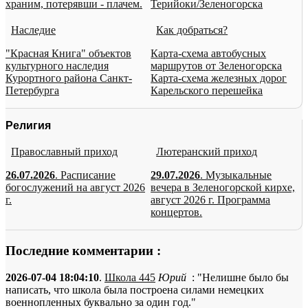
храним, потерявши - плачем.
Терийоки/Зеленогорска
Наследие
Как добраться?
"Красная Книга" объектов
Карта-схема автобусных
культурного наследия
маршрутов от Зеленогорска
Курортного района Санкт-
Карта-схема железных дорог
Петербурга
Карельского перешейка
Религия
Православный приход
Лютеранский приход
26.07.2026
. Расписание
29.07.2026
. Музыкальные
богослужений на август 2026
вечера в Зеленогорской кирхе,
г.
август 2026 г. Программа
концертов.
Последние комментарии :
2026-07-04 18:04:10
.
Школа 445
Юрий
: "Нелишне было бы
написать, что школа была построена силами немецких
военнопленных буквально за один год."