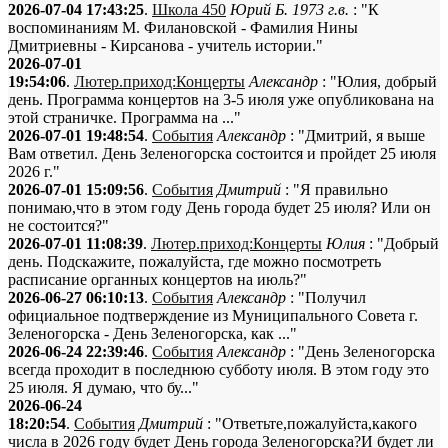
2026-07-04 17:43:25
.
Школа 450
Юрий Б. 1973 г.в.
: "К
воспоминаниям М. Филановской - Фамилия Нины
Дмитриевны - Кирсанова - учитель истории."
2026-07-01
19:54:06
.
Лютер.приход:Концерты
Александр
: "Юлия, добрый
день. Программа концертов на 3-5 июля уже опубликована на
этой страничке. Программа на ..."
2026-07-01 19:48:54
.
События
Александр
: "Дмитрий, я выше
Вам ответил. День Зеленогорска состоится и пройдет 25 июля
2026 г."
2026-07-01 15:09:56
.
События
Дмитрий
: "Я правильно
понимаю,что в этом году День города будет 25 июля? Или он
не состоится?"
2026-07-01 11:08:39
.
Лютер.приход:Концерты
Юлия
: "Добрый
день. Подскажите, пожалуйста, где можно посмотреть
расписание органных концертов на июль?"
2026-06-27 06:10:13
.
События
Александр
: "Получил
официальное подтверждение из Муниципального Совета г.
Зеленогорска - День Зеленогорска, как ..."
2026-06-24 22:39:46
.
События
Александр
: "День Зеленогорска
всегда проходит в последнюю субботу июля. В этом году это
25 июля. Я думаю, что бу..."
2026-06-24
18:20:54
.
События
Дмитрий
: "Ответьте,пожалуйста,какого
числа в 2026 году будет День города Зеленогорска?И будет ли