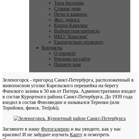
Terra Incognita
Старые дачи
Печи и камины
Жел. дорога
Кирхи Карелии
Выборгская крепость
ИКО "Карелия"
Еженедельно отовсюду
Контакты
О проекте
Реклама на сайте
Пишите нам
Зеленогорск - пригород Санкт-Петербурга, расположенный в
живописном уголке Карельского перешейка на берегу
Финского залива в 50 км от Питера. Административно входит
в состав Курортного района Санкт-Петербурга. До 1939 года
входил в состав Финляндии и назывался Териоки (или
Терийоки, финск. Terijoki).
Загляните в нашу
Фотогалерею
и вы увидите, как у нас
красиво! И не забудьте изучить
Карту
и осмотреть