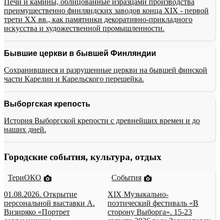
Печи и камины, облицованные изразцами производства
преимущественно финляндских заводов конца XIX - первой
трети XX вв., как памятники декоративно-прикладного
искусства и художественной промышленности.
Бывшие церкви в бывшей Финляндии
Сохранившиеся и разрушенные церкви на бывшей финской
части Карелии и Карельского перешейка.
Выборгская крепость
История Выборгской крепости с древнейших времен и до
наших дней.
Городские события, культура, отдых
ТериОКО
События
01.08.2026. Открытие
XIX Музыкально-
персональной выставки А.
поэтический фестиваль «В
Визиряко «Портрет
сторону Выборга». 15-23