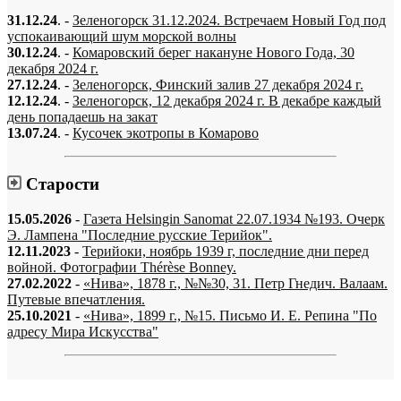
31.12.24
. -
Зеленогорск 31.12.2024. Встречаем Новый Год под
успокаивающий шум морской волны
30.12.24
. -
Комаровский берег накануне Нового Года, 30
декабря 2024 г.
27.12.24
. -
Зеленогорск, Финский залив 27 декабря 2024 г.
12.12.24
. -
Зеленогорск, 12 декабря 2024 г. В декабре каждый
день попадаешь на закат
13.07.24
. -
Кусочек экотропы в Комарово
Старости
15.05.2026
-
Газета Helsingin Sanomat 22.07.1934 №193. Очерк
Э. Лампена "Последние русские Терийок".
12.11.2023
-
Терийоки, ноябрь 1939 г, последние дни перед
войной. Фотографии Thérèse Bonney.
27.02.2022
-
«Нива», 1878 г., №№30, 31. Петр Гнедич. Валаам.
Путевые впечатления.
25.10.2021
-
«Нива», 1899 г., №15. Письмо И. Е. Репина "По
адресу Мира Искусства"
«…когда они спросят нас, что мы делаем, мы ответим: мы вспоминаем.