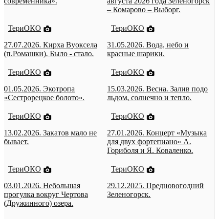
современника».
августа 2026 года Зеленогорск
– Комарово – Выборг.
ТериОКО
ТериОКО
27.07.2026. Кирха Вуоксела
31.05.2026. Вода, небо и
(п.Ромашки). Было - стало.
красные шарики.
ТериОКО
ТериОКО
01.05.2026. Экотропа
15.03.2026. Весна. Залив подо
«Сестрорецкое болото».
льдом, солнечно и тепло.
ТериОКО
ТериОКО
13.02.2026. Закатов мало не
27.01.2026. Концерт «Музыка
бывает.
для двух фортепиано» А.
Гориболя и Я. Коваленко.
ТериОКО
ТериОКО
03.01.2026. Небольшая
29.12.2025. Предновогодний
прогулка вокруг Чертова
Зеленогорск.
(Дружинного) озера.