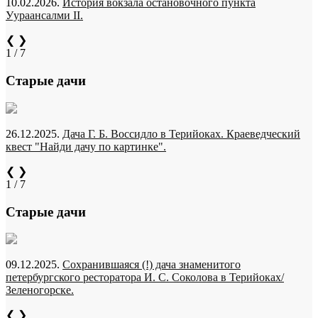
10.02.2026.
История вокзала остановочного пункта
Уураансалми II.
❮
❯
1 / 7
Старые дачи
26.12.2025.
Дача Г. Б. Воссидло в Терийоках. Краеведческий
квест "Найди дачу по картинке".
❮
❯
1 / 7
Старые дачи
09.12.2025.
Сохранившаяся (!) дача знаменитого
петербургского ресторатора И. С. Соколова в Терийоках/
Зеленогорске.
❮
❯