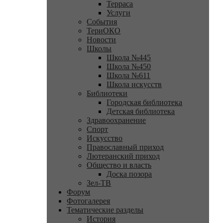
Терраса
Услуги
События
ТериОКО
Новости
Школы
Школа №445
Школа №450
Школа №611
Школа искусств
Библиотеки
Городская библиотека
Детская библиотека
Здравоохранение
Спорт
Искусство
Православный приход
Лютеранский приход
Общество и власть
Доска позора
Зел-ТВ
Форум
Фотогалерея
Тематические разделы
История