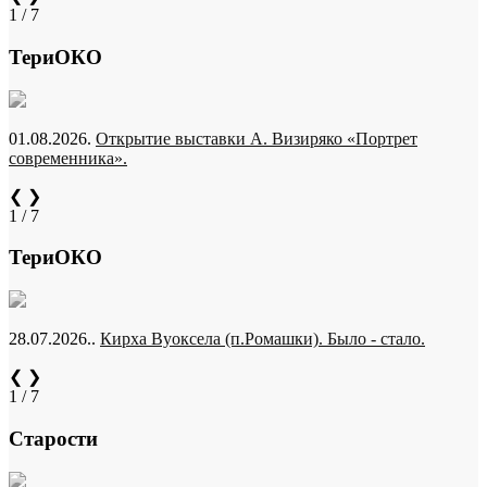
1 / 7
ТериОКО
01.08.2026.
Открытие выставки А. Визиряко «Портрет
современника».
❮
❯
1 / 7
ТериОКО
28.07.2026..
Кирха Вуоксела (п.Ромашки). Было - стало.
❮
❯
1 / 7
Старости