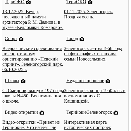
ТериОКО
ТериОКО
13.12.2025. Вечер,
01.11.2025. Зеленогорск.
посвященный памяти
Поздняя осень.
архитектора Р. М. Даянова, в
музее «Келломяки-Комарово».
Спорт
Город
Всероссийские соревнования
Зеленогорск летом 1966 года
по спортивному
на фотографиях из архива
ориентированию «Невский
семьи Новосельских.
спринт». Зеленогорский парк,
06.10.2025 г.
Школы
Недавнее прошлое
С. Смирнов, выпуск 1975 года
Зеленогорск конца 1950-х гг. в
школы №450. Воспоминания
воспоминаниях С.
о школе.
Кашницкой.
Видео-открытки
Терийоки/Зеленогорск
Видео-открытки «Привет из
Интерактивная карта
Терийоки». Что имеем - не
исторических построек