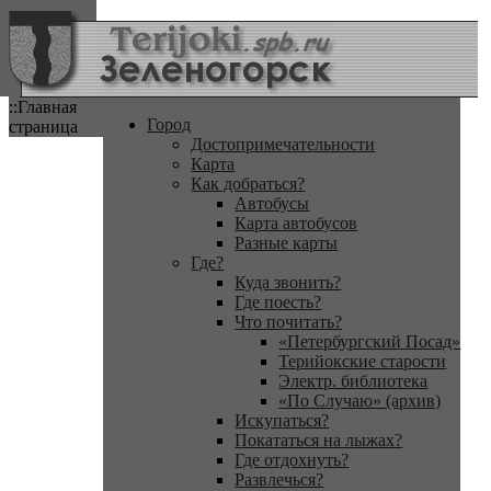
::Главная
Город
страница
Достопримечательности
Карта
Как добраться?
Автобусы
Карта автобусов
Разные карты
Где?
Куда звонить?
Где поесть?
Что почитать?
«Петербургский Посад»
Терийокские старости
Электр. библиотека
«По Случаю» (архив)
Искупаться?
Покататься на лыжах?
Где отдохнуть?
Развлечься?