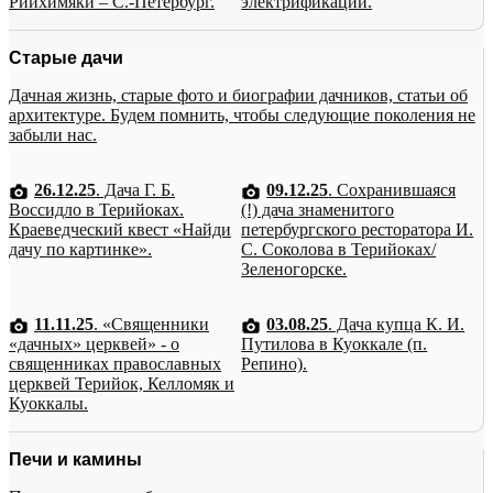
Рийхимяки – С.-Петербург.
электрификации.
Старые дачи
Дачная жизнь, старые фото и биографии дачников, статьи об
архитектуре. Будем помнить, чтобы следующие поколения не
забыли нас.
26.12.25
. Дача Г. Б.
09.12.25
. Сохранившаяся
Воссидло в Терийоках.
(!) дача знаменитого
Краеведческий квест «Найди
петербургского ресторатора И.
дачу по картинке».
С. Соколова в Терийоках/
Зеленогорске.
11.11.25
. «Священники
03.08.25
. Дача купца К. И.
«дачных» церквей» - о
Путилова в Куоккале (п.
священниках православных
Репино).
церквей Терийок, Келломяк и
Куоккалы.
Печи и камины