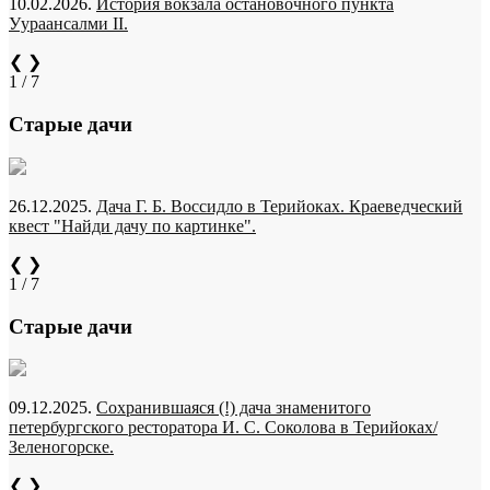
10.02.2026.
История вокзала остановочного пункта
Уураансалми II.
❮
❯
1 / 7
Старые дачи
26.12.2025.
Дача Г. Б. Воссидло в Терийоках. Краеведческий
квест "Найди дачу по картинке".
❮
❯
1 / 7
Старые дачи
09.12.2025.
Сохранившаяся (!) дача знаменитого
петербургского ресторатора И. С. Соколова в Терийоках/
Зеленогорске.
❮
❯