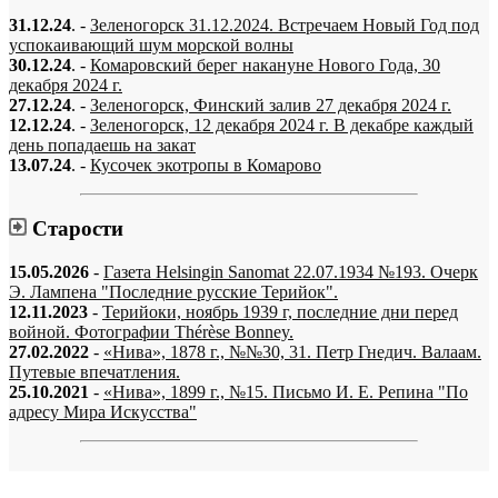
31.12.24
. -
Зеленогорск 31.12.2024. Встречаем Новый Год под
успокаивающий шум морской волны
30.12.24
. -
Комаровский берег накануне Нового Года, 30
декабря 2024 г.
27.12.24
. -
Зеленогорск, Финский залив 27 декабря 2024 г.
12.12.24
. -
Зеленогорск, 12 декабря 2024 г. В декабре каждый
день попадаешь на закат
13.07.24
. -
Кусочек экотропы в Комарово
Старости
15.05.2026
-
Газета Helsingin Sanomat 22.07.1934 №193. Очерк
Э. Лампена "Последние русские Терийок".
12.11.2023
-
Терийоки, ноябрь 1939 г, последние дни перед
войной. Фотографии Thérèse Bonney.
27.02.2022
-
«Нива», 1878 г., №№30, 31. Петр Гнедич. Валаам.
Путевые впечатления.
25.10.2021
-
«Нива», 1899 г., №15. Письмо И. Е. Репина "По
адресу Мира Искусства"
«…когда они спросят нас, что мы делаем, мы ответим: мы вспоминаем.