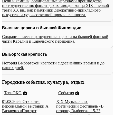
Печи и камины, облицованные изразцами производства
преимущественно финляндских заводов конца XIX - первой
трети XX вв., как памятники декоративно-прикладного
искусства и художественной промышленности.
Бывшие церкви в бывшей Финляндии
Сохранившиеся и разрушенные церкви на бывшей финской
части Карелии и Карельского перешейка.
Выборгская крепость
История Выборгской крепости с древнейших времен и до
наших дней.
Городские события, культура, отдых
ТериОКО
События
01.08.2026. Открытие
XIX Музыкально-
персональной выставки А.
поэтический фестиваль «В
Визиряко «Портрет
сторону Выборга». 15-23