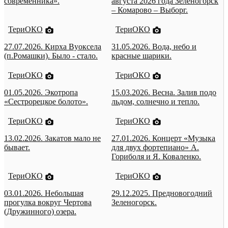
современника».
августа 2026 года Зеленогорск
– Комарово – Выборг.
ТериОКО
ТериОКО
27.07.2026. Кирха Вуоксела
31.05.2026. Вода, небо и
(п.Ромашки). Было - стало.
красные шарики.
ТериОКО
ТериОКО
01.05.2026. Экотропа
15.03.2026. Весна. Залив подо
«Сестрорецкое болото».
льдом, солнечно и тепло.
ТериОКО
ТериОКО
13.02.2026. Закатов мало не
27.01.2026. Концерт «Музыка
бывает.
для двух фортепиано» А.
Гориболя и Я. Коваленко.
ТериОКО
ТериОКО
03.01.2026. Небольшая
29.12.2025. Предновогодний
прогулка вокруг Чертова
Зеленогорск.
(Дружинного) озера.