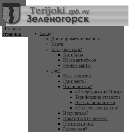
::Главная
Город
страница
Достопримечательности
Карта
Как добраться?
Автобусы
Карта автобусов
Разные карты
Где?
Куда звонить?
Где поесть?
Что почитать?
«Петербургский Посад»
Терийокские старости
Электр. библиотека
«По Случаю» (архив)
Искупаться?
Покататься на лыжах?
Где отдохнуть?
Развлечься?