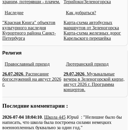
храним, потерявши - плачем.
Терийоки/Зеленогорска
Наследие
Как добраться?
"Красная Книга" объектов
Карта-схема автобусных
культурного наследия
маршрутов от Зеленогорска
Курортного района Санкт-
Карта-схема железных дорог
Петербурга
Карельского перешейка
Религия
Православный приход
Лютеранский приход
26.07.2026
. Расписание
29.07.2026
. Музыкальные
богослужений на август 2026
вечера в Зеленогорской кирхе,
г.
август 2026 г. Программа
концертов.
Последние комментарии :
2026-07-04 18:04:10
.
Школа 445
Юрий
: "Нелишне было бы
написать, что школа была построена силами немецких
военнопленных буквально за один год."