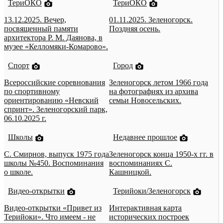
ТериОКО
ТериОКО
13.12.2025. Вечер,
01.11.2025. Зеленогорск.
посвященный памяти
Поздняя осень.
архитектора Р. М. Даянова, в
музее «Келломяки-Комарово».
Спорт
Город
Всероссийские соревнования
Зеленогорск летом 1966 года
по спортивному
на фотографиях из архива
ориентированию «Невский
семьи Новосельских.
спринт». Зеленогорский парк,
06.10.2025 г.
Школы
Недавнее прошлое
С. Смирнов, выпуск 1975 года
Зеленогорск конца 1950-х гг. в
школы №450. Воспоминания
воспоминаниях С.
о школе.
Кашницкой.
Видео-открытки
Терийоки/Зеленогорск
Видео-открытки «Привет из
Интерактивная карта
Терийоки». Что имеем - не
исторических построек