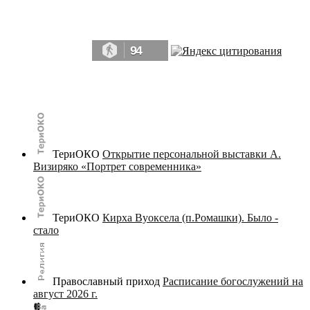
Да, мы память человечества, и поэтому мы в конце концов непременно
победим.» ― Рэй Брэдбери, 451° по Фаренгейту
94
© terijoki.spb.ru | terijoki.org 2000-2026 Использование материалов сайта в коммерческих целях без
письменного разрешения
администрации сайта
не допускается.
ТериОКО
Открытие персональной выставки А.
Визиряко «Портрет современника»
ТериОКО
Кирха Вуоксела (п.Ромашки). Было -
стало
Православный приход
Расписание богослужений на
август 2026 г.