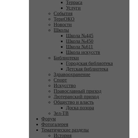
Терраса
Услуги
События
ТериОКО
Новости
Школы
Школа №445
Школа №450
Школа №611
Школа искусств
Библиотеки
Городская библиотека
Детская библиотека
Здравоохранение
Спорт
Искусство
Православный приход
Лютеранский приход
Общество и власть
Доска позора
Зел-ТВ
Форум
Фотогалерея
Тематические разделы
История