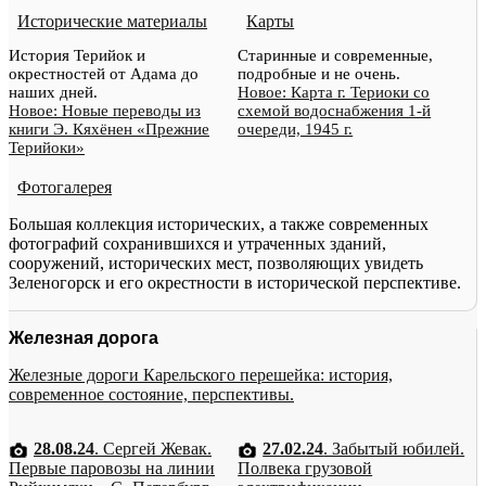
Исторические материалы
Карты
История Терийок и
Старинные и современные,
окрестностей от Адама до
подробные и не очень.
наших дней.
Новое: Карта г. Териоки со
Новое: Новые переводы из
схемой водоснабжения 1-й
книги Э. Кяхёнен «Прежние
очереди, 1945 г.
Терийоки»
Фотогалерея
Большая коллекция исторических, а также современных
фотографий сохранившихся и утраченных зданий,
сооружений, исторических мест, позволяющих увидеть
Зеленогорск и его окрестности в исторической перспективе.
Железная дорога
Железные дороги Карельского перешейка: история,
современное состояние, перспективы.
28.08.24
. Сергей Жевак.
27.02.24
. Забытый юбилей.
Первые паровозы на линии
Полвека грузовой