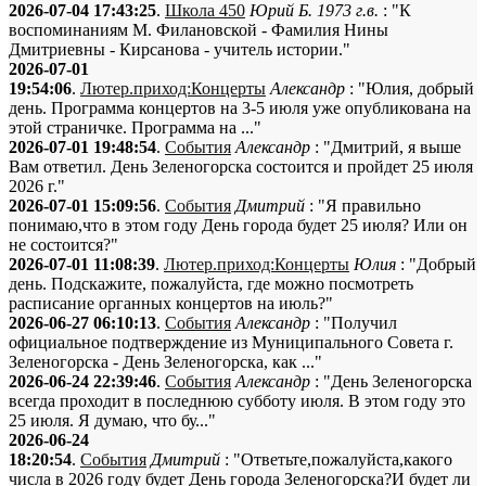
2026-07-04 17:43:25
.
Школа 450
Юрий Б. 1973 г.в.
: "К
воспоминаниям М. Филановской - Фамилия Нины
Дмитриевны - Кирсанова - учитель истории."
2026-07-01
19:54:06
.
Лютер.приход:Концерты
Александр
: "Юлия, добрый
день. Программа концертов на 3-5 июля уже опубликована на
этой страничке. Программа на ..."
2026-07-01 19:48:54
.
События
Александр
: "Дмитрий, я выше
Вам ответил. День Зеленогорска состоится и пройдет 25 июля
2026 г."
2026-07-01 15:09:56
.
События
Дмитрий
: "Я правильно
понимаю,что в этом году День города будет 25 июля? Или он
не состоится?"
2026-07-01 11:08:39
.
Лютер.приход:Концерты
Юлия
: "Добрый
день. Подскажите, пожалуйста, где можно посмотреть
расписание органных концертов на июль?"
2026-06-27 06:10:13
.
События
Александр
: "Получил
официальное подтверждение из Муниципального Совета г.
Зеленогорска - День Зеленогорска, как ..."
2026-06-24 22:39:46
.
События
Александр
: "День Зеленогорска
всегда проходит в последнюю субботу июля. В этом году это
25 июля. Я думаю, что бу..."
2026-06-24
18:20:54
.
События
Дмитрий
: "Ответьте,пожалуйста,какого
числа в 2026 году будет День города Зеленогорска?И будет ли