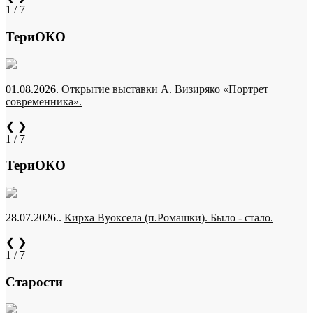
1 / 7
ТериОКО
01.08.2026.
Открытие выставки А. Визиряко «Портрет
современника».
❮
❯
1 / 7
ТериОКО
28.07.2026..
Кирха Вуоксела (п.Ромашки). Было - стало.
❮
❯
1 / 7
Старости