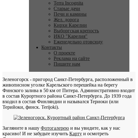
Terra Incognita
Старые дачи
Печи и камины
Жел. дорога
Кирхи Карелии
Выборгская крепость
ИКО "Карелия"
Еженедельно отовсюду
Контакты
О проекте
Реклама на сайте
Пишите нам
Зеленогорск - пригород Санкт-Петербурга, расположенный в
живописном уголке Карельского перешейка на берегу
Финского залива в 50 км от Питера. Административно входит
в состав Курортного района Санкт-Петербурга. До 1939 года
входил в состав Финляндии и назывался Териоки (или
Терийоки, финск. Terijoki).
Загляните в нашу
Фотогалерею
и вы увидите, как у нас
красиво! И не забудьте изучить
Карту
и осмотреть