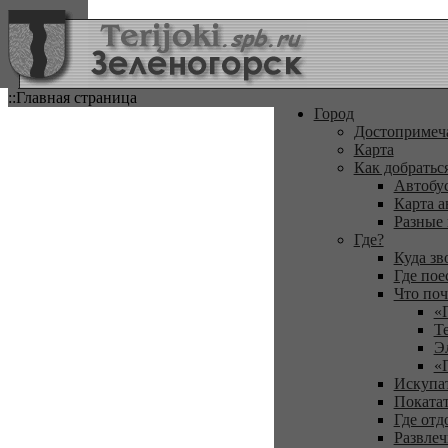
::Главная страница
Город
Достопримеч
Карта
Как добратьс
Автобу
Карта а
Разные
Где?
Куда зв
Где пое
Что поч
«
Т
Э
«
Искупа
Покатат
Где отд
Развлеч