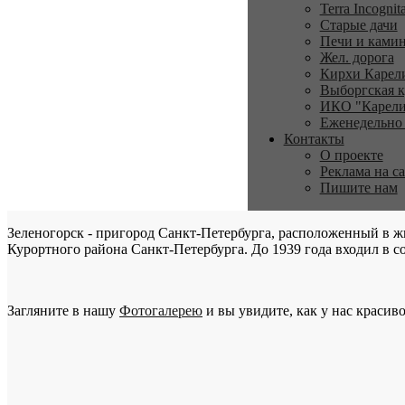
Terra Incognit
Старые дачи
Печи и ками
Жел. дорога
Кирхи Карел
Выборгская к
ИКО "Карели
Еженедельно
Контакты
О проекте
Реклама на с
Пишите нам
Зеленогорск - пригород Санкт-Петербурга, расположенный в ж
Курортного района Санкт-Петербурга. До 1939 года входил в со
Загляните в нашу
Фотогалерею
и вы увидите, как у нас красиво