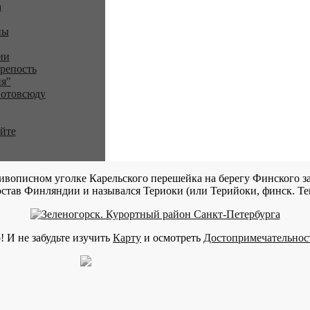
a
ны
ии
репость
я"
 отовсюду
айте
ивописном уголке Карельского перешейка на берегу Финского за
став Финляндии и назывался Териоки (или Терийоки, финск. Teri
! И не забудьте изучить
Карту
и осмотреть
Достопримечательнос