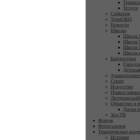
Терраса
Услуги
События
ТериОКО
Новости
Школы
Школа 
Школа 
Школа 
Школа 
Библиотеки
Городск
Детская
Здравоохран
Спорт
Искусство
Православны
Лютеранский
Общество и в
Доска п
Зел-ТВ
Форум
Фотогалерея
Тематические разд
История