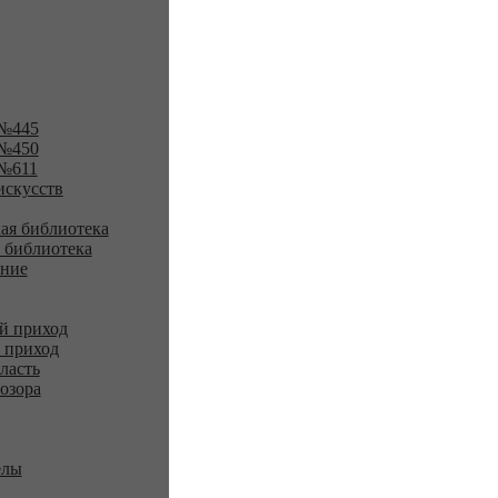
№445
№450
№611
искусств
ая библиотека
 библиотека
ение
й приход
 приход
ласть
озора
елы