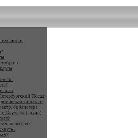
ательности
я?
сы
втобусов
 карты
онить?
сть?
итать?
Петербургский Посад»
ерийокские старости
лектр. библиотека
По Случаю» (архив)
ться?
ься на лыжах?
охнуть?
ься?