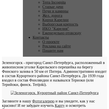
Terra Incognita
Старые дачи
Печи и камины
Жел. дорога
Кирхи Карелии
Выборгская крепость
ИКО "Карелия"
Еженедельно отовсюду
Контакты
О проекте
Реклама на сайте
Пишите нам
Зеленогорск - пригород Санкт-Петербурга, расположенный в
живописном уголке Карельского перешейка на берегу
Финского залива в 50 км от Питера. Административно входит
в состав Курортного района Санкт-Петербурга. До 1939 года
входил в состав Финляндии и назывался Териоки (или
Терийоки, финск. Terijoki).
Загляните в нашу
Фотогалерею
и вы увидите, как у нас
красиво! И не забудьте изучить
Карту
и осмотреть