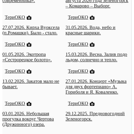
современника».
августа 2026 года Зеленогорск
– Комарово – Выборг.
ТериОКО
ТериОКО
27.07.2026. Кирха Вуоксела
31.05.2026. Вода, небо и
(п.Ромашки). Было - стало.
красные шарики.
ТериОКО
ТериОКО
01.05.2026. Экотропа
15.03.2026. Весна. Залив подо
«Сестрорецкое болото».
льдом, солнечно и тепло.
ТериОКО
ТериОКО
13.02.2026. Закатов мало не
27.01.2026. Концерт «Музыка
бывает.
для двух фортепиано» А.
Гориболя и Я. Коваленко.
ТериОКО
ТериОКО
03.01.2026. Небольшая
29.12.2025. Предновогодний
прогулка вокруг Чертова
Зеленогорск.
(Дружинного) озера.