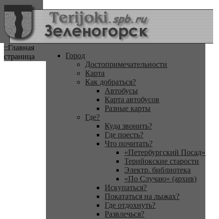
::Главная
Город
страница
Достопримечательности
Карта
Как добраться?
Автобусы
Карта автобусов
Разные карты
Где?
Куда звонить?
Где поесть?
Что почитать?
«Петербургский Посад»
Терийокские старости
Электр. библиотека
«По Случаю» (архив)
Искупаться?
Покататься на лыжах?
Где отдохнуть?
Развлечься?