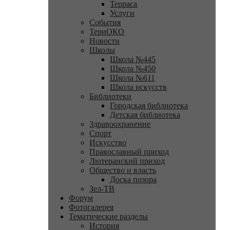
Терраса
Услуги
События
ТериОКО
Новости
Школы
Школа №445
Школа №450
Школа №611
Школа искусств
Библиотеки
Городская библиотека
Детская библиотека
Здравоохранение
Спорт
Искусство
Православный приход
Лютеранский приход
Общество и власть
Доска позора
Зел-ТВ
Форум
Фотогалерея
Тематические разделы
История