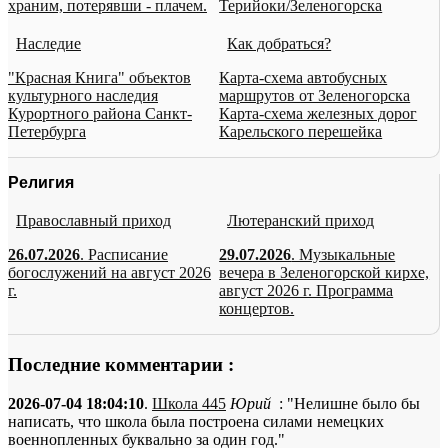
храним, потерявши - плачем.
Терийоки/Зеленогорска
Наследие
Как добраться?
"Красная Книга" объектов
Карта-схема автобусных
культурного наследия
маршрутов от Зеленогорска
Курортного района Санкт-
Карта-схема железных дорог
Петербурга
Карельского перешейка
Религия
Православный приход
Лютеранский приход
26.07.2026
. Расписание
29.07.2026
. Музыкальные
богослужений на август 2026
вечера в Зеленогорской кирхе,
г.
август 2026 г. Программа
концертов.
Последние комментарии :
2026-07-04 18:04:10
.
Школа 445
Юрий
: "Нелишне было бы
написать, что школа была построена силами немецких
военнопленных буквально за один год."