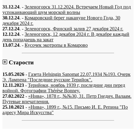
31.12.24
. -
Зеленогорск 31.12.2024. Встречаем Новый Год под
успокаивающий шум морской волны
30.12.24
. -
Комаровский берег накануне Нового Года, 30
декабря 2024 г.
27.12.24
. -
Зеленогорск, Финский залив 27 декабря 2024 г.
12.12.24
. -
Зеленогорск, 12 декабря 2024 г. В декабре каждый
день попадаешь на закат
13.07.24
. -
Кусочек экотропы в Комарово
Старости
15.05.2026
-
Газета Helsingin Sanomat 22.07.1934 №193. Очерк
Э. Лампена "Последние русские Терийок".
12.11.2023
-
Терийоки, ноябрь 1939 г, последние дни перед
войной. Фотографии Thérèse Bonney.
27.02.2022
-
«Нива», 1878 г., №№30, 31. Петр Гнедич. Валаам.
Путевые впечатления.
25.10.2021
-
«Нива», 1899 г., №15. Письмо И. Е. Репина "По
адресу Мира Искусства"
«…когда они спросят нас, что мы делаем, мы ответим: мы вспоминаем.