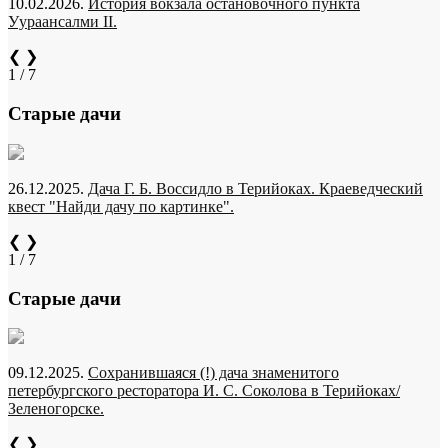
10.02.2026.
История вокзала остановочного пункта
Уураансалми II.
❮
❯
1 / 7
Старые дачи
26.12.2025.
Дача Г. Б. Воссидло в Терийоках. Краеведческий
квест "Найди дачу по картинке".
❮
❯
1 / 7
Старые дачи
09.12.2025.
Сохранившаяся (!) дача знаменитого
петербургского ресторатора И. С. Соколова в Терийоках/
Зеленогорске.
❮
❯