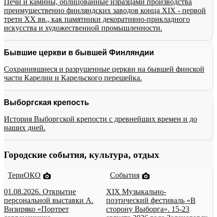
Печи и камины, облицованные изразцами производства
преимущественно финляндских заводов конца XIX - первой
трети XX вв., как памятники декоративно-прикладного
искусства и художественной промышленности.
Бывшие церкви в бывшей Финляндии
Сохранившиеся и разрушенные церкви на бывшей финской
части Карелии и Карельского перешейка.
Выборгская крепость
История Выборгской крепости с древнейших времен и до
наших дней.
Городские события, культура, отдых
ТериОКО
События
01.08.2026. Открытие
XIX Музыкально-
персональной выставки А.
поэтический фестиваль «В
Визиряко «Портрет
сторону Выборга». 15-23