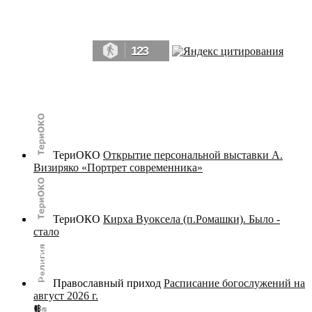
Да, мы память человечества, и поэтому мы в конце концов непременно
победим.» ― Рэй Брэдбери, 451° по Фаренгейту
123
© terijoki.spb.ru | terijoki.org 2000-2026 Использование материалов сайта в коммерческих целях без
письменного разрешения
администрации сайта
не допускается.
ТериОКО
Открытие персональной выставки А.
Визиряко «Портрет современника»
ТериОКО
Кирха Вуоксела (п.Ромашки). Было -
стало
Православный приход
Расписание богослужений на
август 2026 г.