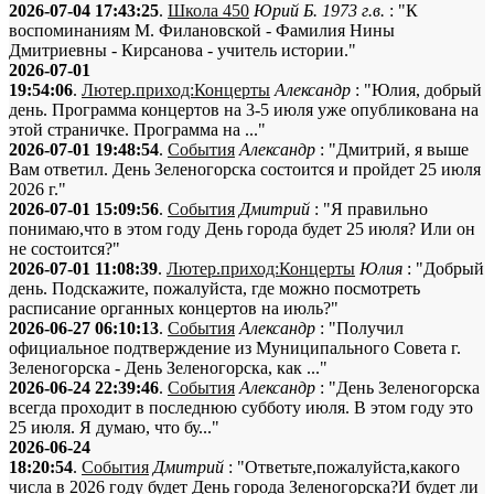
2026-07-04 17:43:25
.
Школа 450
Юрий Б. 1973 г.в.
: "К
воспоминаниям М. Филановской - Фамилия Нины
Дмитриевны - Кирсанова - учитель истории."
2026-07-01
19:54:06
.
Лютер.приход:Концерты
Александр
: "Юлия, добрый
день. Программа концертов на 3-5 июля уже опубликована на
этой страничке. Программа на ..."
2026-07-01 19:48:54
.
События
Александр
: "Дмитрий, я выше
Вам ответил. День Зеленогорска состоится и пройдет 25 июля
2026 г."
2026-07-01 15:09:56
.
События
Дмитрий
: "Я правильно
понимаю,что в этом году День города будет 25 июля? Или он
не состоится?"
2026-07-01 11:08:39
.
Лютер.приход:Концерты
Юлия
: "Добрый
день. Подскажите, пожалуйста, где можно посмотреть
расписание органных концертов на июль?"
2026-06-27 06:10:13
.
События
Александр
: "Получил
официальное подтверждение из Муниципального Совета г.
Зеленогорска - День Зеленогорска, как ..."
2026-06-24 22:39:46
.
События
Александр
: "День Зеленогорска
всегда проходит в последнюю субботу июля. В этом году это
25 июля. Я думаю, что бу..."
2026-06-24
18:20:54
.
События
Дмитрий
: "Ответьте,пожалуйста,какого
числа в 2026 году будет День города Зеленогорска?И будет ли