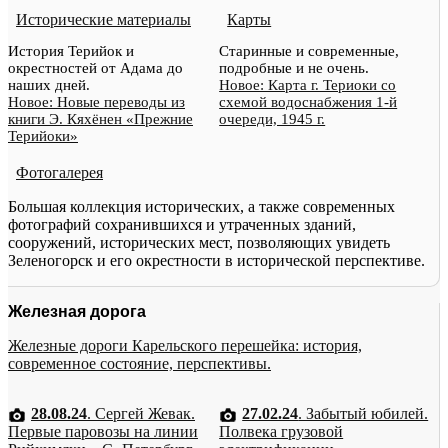
Исторические материалы
Карты
История Терийок и
Старинные и современные,
окрестностей от Адама до
подробные и не очень.
наших дней.
Новое: Карта г. Териоки со
Новое: Новые переводы из
схемой водоснабжения 1-й
книги Э. Кяхёнен «Прежние
очереди, 1945 г.
Терийоки»
Фотогалерея
Большая коллекция исторических, а также современных
фотографий сохранившихся и утраченных зданий,
сооружений, исторических мест, позволяющих увидеть
Зеленогорск и его окрестности в исторической перспективе.
Железная дорога
Железные дороги Карельского перешейка: история,
современное состояние, перспективы.
28.08.24
. Сергей Жевак.
27.02.24
. Забытый юбилей.
Первые паровозы на линии
Полвека грузовой