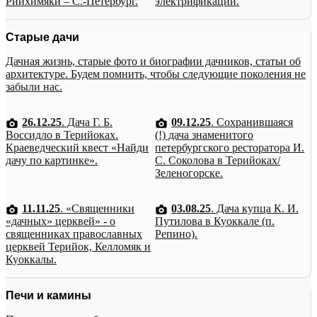
Рийхимяки – С.-Петербург.
электрификации.
Старые дачи
Дачная жизнь, старые фото и биографии дачников, статьи об
архитектуре. Будем помнить, чтобы следующие поколения не
забыли нас.
26.12.25
. Дача Г. Б.
09.12.25
. Сохранившаяся
Воссидло в Терийоках.
(!) дача знаменитого
Краеведческий квест «Найди
петербургского ресторатора И.
дачу по картинке».
С. Соколова в Терийоках/
Зеленогорске.
11.11.25
. «Священники
03.08.25
. Дача купца К. И.
«дачных» церквей» - о
Путилова в Куоккале (п.
священниках православных
Репино).
церквей Терийок, Келломяк и
Куоккалы.
Печи и камины