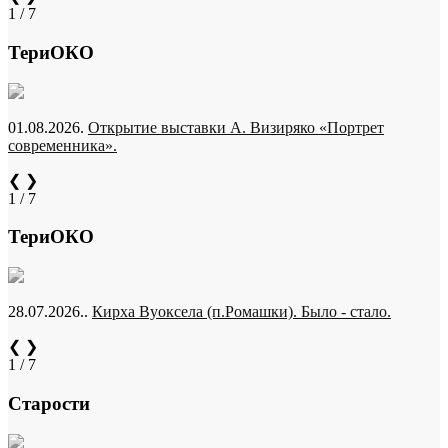
1 / 7
ТериОКО
01.08.2026.
Открытие выставки А. Визиряко «Портрет
современника».
❮
❯
1 / 7
ТериОКО
28.07.2026..
Кирха Вуоксела (п.Ромашки). Было - стало.
❮
❯
1 / 7
Старости