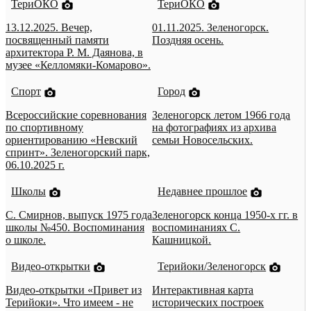
ТериОКО
ТериОКО
13.12.2025. Вечер,
01.11.2025. Зеленогорск.
посвященный памяти
Поздняя осень.
архитектора Р. М. Даянова, в
музее «Келломяки-Комарово».
Спорт
Город
Всероссийские соревнования
Зеленогорск летом 1966 года
по спортивному
на фотографиях из архива
ориентированию «Невский
семьи Новосельских.
спринт». Зеленогорский парк,
06.10.2025 г.
Школы
Недавнее прошлое
С. Смирнов, выпуск 1975 года
Зеленогорск конца 1950-х гг. в
школы №450. Воспоминания
воспоминаниях С.
о школе.
Кашницкой.
Видео-открытки
Терийоки/Зеленогорск
Видео-открытки «Привет из
Интерактивная карта
Терийоки». Что имеем - не
исторических построек