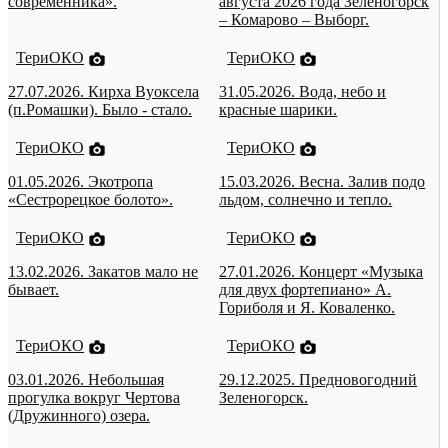
современника».
августа 2026 года Зеленогорск
– Комарово – Выборг.
ТериОКО
ТериОКО
27.07.2026. Кирха Вуоксела
31.05.2026. Вода, небо и
(п.Ромашки). Было - стало.
красные шарики.
ТериОКО
ТериОКО
01.05.2026. Экотропа
15.03.2026. Весна. Залив подо
«Сестрорецкое болото».
льдом, солнечно и тепло.
ТериОКО
ТериОКО
13.02.2026. Закатов мало не
27.01.2026. Концерт «Музыка
бывает.
для двух фортепиано» А.
Гориболя и Я. Коваленко.
ТериОКО
ТериОКО
03.01.2026. Небольшая
29.12.2025. Предновогодний
прогулка вокруг Чертова
Зеленогорск.
(Дружинного) озера.