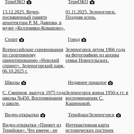
ТериОКО
ТериОКО
13.12.2025. Вечер,
01.11.2025. Зеленогорск.
посвященный памяти
Поздняя осень.
архитектора Р. М. Даянова, в
музее «Келломяки-Комарово».
Спорт
Город
Всероссийские соревнования
Зеленогорск летом 1966 года
по спортивному
на фотографиях из архива
ориентированию «Невский
семьи Новосельских.
спринт». Зеленогорский парк,
06.10.2025 г.
Школы
Недавнее прошлое
С. Смирнов, выпуск 1975 года
Зеленогорск конца 1950-х гг. в
школы №450. Воспоминания
воспоминаниях С.
о школе.
Кашницкой.
Видео-открытки
Терийоки/Зеленогорск
Видео-открытки «Привет из
Интерактивная карта
Терийоки». Что имеем - не
исторических построек