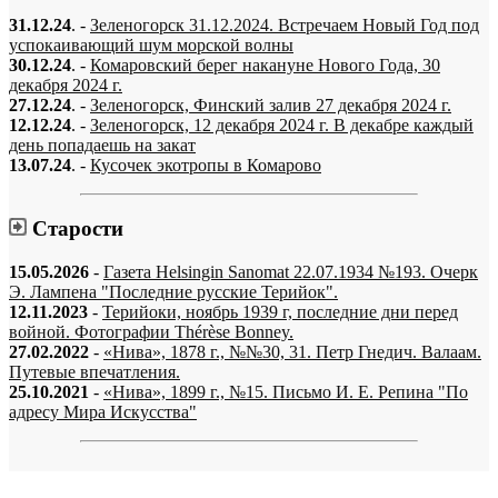
31.12.24
. -
Зеленогорск 31.12.2024. Встречаем Новый Год под
успокаивающий шум морской волны
30.12.24
. -
Комаровский берег накануне Нового Года, 30
декабря 2024 г.
27.12.24
. -
Зеленогорск, Финский залив 27 декабря 2024 г.
12.12.24
. -
Зеленогорск, 12 декабря 2024 г. В декабре каждый
день попадаешь на закат
13.07.24
. -
Кусочек экотропы в Комарово
Старости
15.05.2026
-
Газета Helsingin Sanomat 22.07.1934 №193. Очерк
Э. Лампена "Последние русские Терийок".
12.11.2023
-
Терийоки, ноябрь 1939 г, последние дни перед
войной. Фотографии Thérèse Bonney.
27.02.2022
-
«Нива», 1878 г., №№30, 31. Петр Гнедич. Валаам.
Путевые впечатления.
25.10.2021
-
«Нива», 1899 г., №15. Письмо И. Е. Репина "По
адресу Мира Искусства"
«…когда они спросят нас, что мы делаем, мы ответим: мы вспоминаем.