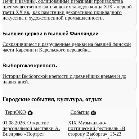
Печи и камины, облицованные изразцами производства
преимущественно финляндских заводов конца XIX - первой
трети XX вв., как памятники декоративно-прикладного
искусства и художественной промышленности.
Бывшие церкви в бывшей Финляндии
Сохранившиеся и разрушенные церкви на бывшей финской
части Карелии и Карельского перешейка.
Выборгская крепость
История Выборгской крепости с древнейших времен и до
наших дней.
Городские события, культура, отдых
ТериОКО
События
01.08.2026. Открытие
XIX Музыкально-
персональной выставки А.
поэтический фестиваль «В
Визиряко «Портрет
сторону Выборга». 15-23