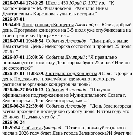
2026-07-04 17:43:25
.
Школа 450
Юрий Б. 1973 г.в.
: "К
воспоминаниям М. Филановской - Фамилия Нины
Дмитриевны - Кирсанова - учитель истории."
2026-07-01
19:54:06
.
Лютер.приход:Концерты
Александр
: "Юлия, добрый
день. Программа концертов на 3-5 июля уже опубликована на
этой страничке. Программа на ..."
2026-07-01 19:48:54
.
События
Александр
: "Дмитрий, я выше
Вам ответил. День Зеленогорска состоится и пройдет 25 июля
2026 г."
2026-07-01 15:09:56
.
События
Дмитрий
: "Я правильно
понимаю,что в этом году День города будет 25 июля? Или он
не состоится?"
2026-07-01 11:08:39
.
Лютер.приход:Концерты
Юлия
: "Добрый
день. Подскажите, пожалуйста, где можно посмотреть
расписание органных концертов на июль?"
2026-06-27 06:10:13
.
События
Александр
: "Получил
официальное подтверждение из Муниципального Совета г.
Зеленогорска - День Зеленогорска, как ..."
2026-06-24 22:39:46
.
События
Александр
: "День Зеленогорска
всегда проходит в последнюю субботу июля. В этом году это
25 июля. Я думаю, что бу..."
2026-06-24
18:20:54
.
События
Дмитрий
: "Ответьте,пожалуйста,какого
числа в 2026 году будет День города Зеленогорска?И будет ли