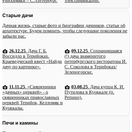
Рийхимяки – С.-Петербург.
электрификации.
Старые дачи
Дачная жизнь, старые фото и биографии дачников, статьи об
архитектуре. Будем помнить, чтобы следующие поколения не
забыли нас.
26.12.25
. Дача Г. Б.
09.12.25
. Сохранившаяся
Воссидло в Терийоках.
(!) дача знаменитого
Краеведческий квест «Найди
петербургского ресторатора И.
дачу по картинке».
С. Соколова в Терийоках/
Зеленогорске.
11.11.25
. «Священники
03.08.25
. Дача купца К. И.
«дачных» церквей» - о
Путилова в Куоккале (п.
священниках православных
Репино).
церквей Терийок, Келломяк и
Куоккалы.
Печи и камины