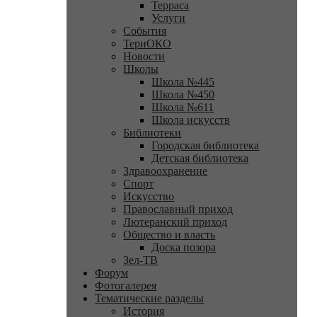
Терраса
Услуги
События
ТериОКО
Новости
Школы
Школа №445
Школа №450
Школа №611
Школа искусств
Библиотеки
Городская библиотека
Детская библиотека
Здравоохранение
Спорт
Искусство
Православный приход
Лютеранский приход
Общество и власть
Доска позора
Зел-ТВ
Форум
Фотогалерея
Тематические разделы
История