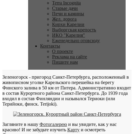
Terra Incognita
Старые дачи
Печи и камины
Жел. дорога
Кирхи Карелии
Выборгская крепость
ИКО "Карелия"
Еженедельно отовсюду
Контакты
О проекте
Реклама на сайте
Пишите нам
Зеленогорск - пригород Санкт-Петербурга, расположенный в
живописном уголке Карельского перешейка на берегу
Финского залива в 50 км от Питера. Административно входит
в состав Курортного района Санкт-Петербурга. До 1939 года
входил в состав Финляндии и назывался Териоки (или
Терийоки, финск. Terijoki).
Загляните в нашу
Фотогалерею
и вы увидите, как у нас
красиво! И не забудьте изучить
Карту
и осмотреть