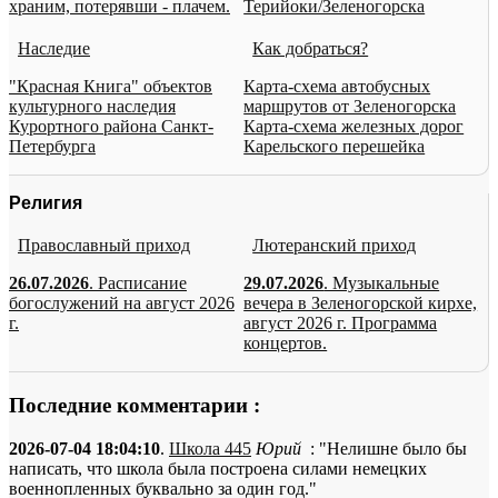
храним, потерявши - плачем.
Терийоки/Зеленогорска
Наследие
Как добраться?
"Красная Книга" объектов
Карта-схема автобусных
культурного наследия
маршрутов от Зеленогорска
Курортного района Санкт-
Карта-схема железных дорог
Петербурга
Карельского перешейка
Религия
Православный приход
Лютеранский приход
26.07.2026
. Расписание
29.07.2026
. Музыкальные
богослужений на август 2026
вечера в Зеленогорской кирхе,
г.
август 2026 г. Программа
концертов.
Последние комментарии :
2026-07-04 18:04:10
.
Школа 445
Юрий
: "Нелишне было бы
написать, что школа была построена силами немецких
военнопленных буквально за один год."