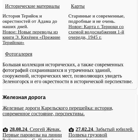
Исторические материалы
Карты
История Терийок и
Старинные и современные,
окрестностей от Адама до
подробные и не очень.
наших дней.
Новое: Карта г. Териоки со
Новое: Новые переводы из
схемой водоснабжения 1-й
книги Э. Кяхёнен «Прежние
очереди, 1945 г.
Терийоки»
Фотогалерея
Большая коллекция исторических, а также современных
фотографий сохранившихся и утраченных зданий,
сооружений, исторических мест, позволяющих увидеть
Зеленогорск и его окрестности в исторической перспективе.
Железная дорога
Железные дороги Карельского перешейка: история,
современное состояние, перспективы.
28.08.24
. Сергей Жевак.
27.02.24
. Забытый юбилей.
Первые паровозы на линии
Полвека грузовой