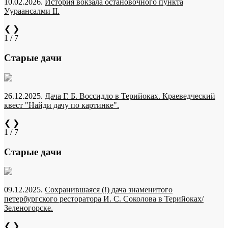
10.02.2026.
История вокзала остановочного пункта
Уураансалми II.
❮
❯
1 / 7
Старые дачи
26.12.2025.
Дача Г. Б. Воссидло в Терийоках. Краеведческий
квест "Найди дачу по картинке".
❮
❯
1 / 7
Старые дачи
09.12.2025.
Сохранившаяся (!) дача знаменитого
петербургского ресторатора И. С. Соколова в Терийоках/
Зеленогорске.
❮
❯