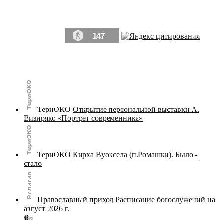
Да, мы память человечества, и поэтому мы в конце концов непременно
победим.» ― Рэй Брэдбери, 451° по Фаренгейту
147
© terijoki.spb.ru | terijoki.org 2000-2026 Использование материалов сайта в коммерческих целях без
письменного разрешения
администрации сайта
не допускается.
ТериОКО
Открытие персональной выставки А.
Визиряко «Портрет современника»
ТериОКО
Кирха Вуоксела (п.Ромашки). Было -
стало
Православный приход
Расписание богослужений на
август 2026 г.