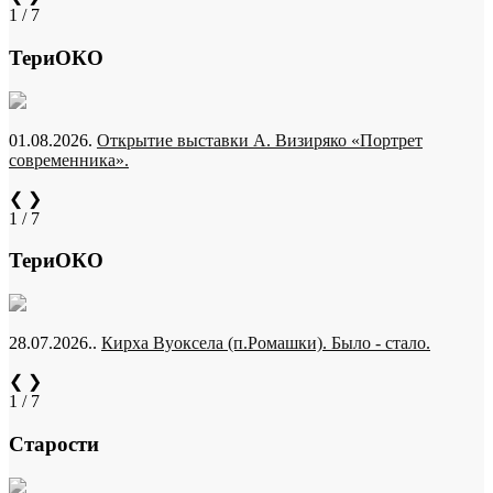
1 / 7
ТериОКО
01.08.2026.
Открытие выставки А. Визиряко «Портрет
современника».
❮
❯
1 / 7
ТериОКО
28.07.2026..
Кирха Вуоксела (п.Ромашки). Было - стало.
❮
❯
1 / 7
Старости