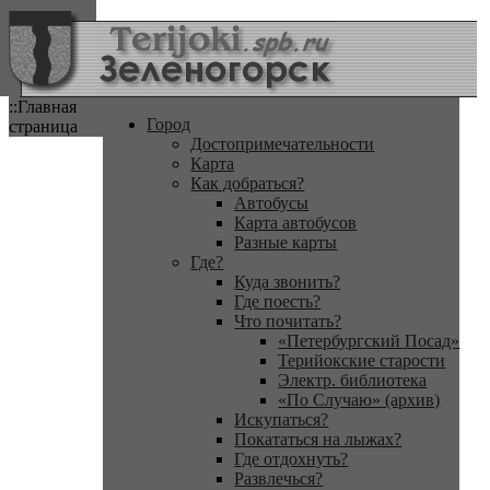
::Главная
Город
страница
Достопримечательности
Карта
Как добраться?
Автобусы
Карта автобусов
Разные карты
Где?
Куда звонить?
Где поесть?
Что почитать?
«Петербургский Посад»
Терийокские старости
Электр. библиотека
«По Случаю» (архив)
Искупаться?
Покататься на лыжах?
Где отдохнуть?
Развлечься?