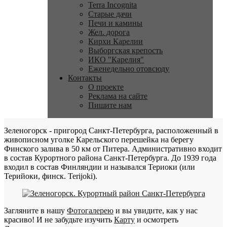
Terra Incognita
Старые дачи
Печи и камины
Жел. дорога
Кирхи Карелии
Выборгская крепость
ИКО "Карелия"
Еженедельно отовсюду
Контакты
О проекте
Реклама на сайте
Пишите нам
Зеленогорск - пригород Санкт-Петербурга, расположенный в
живописном уголке Карельского перешейка на берегу
Финского залива в 50 км от Питера. Административно входит
в состав Курортного района Санкт-Петербурга. До 1939 года
входил в состав Финляндии и назывался Териоки (или
Терийоки, финск. Terijoki).
Загляните в нашу
Фотогалерею
и вы увидите, как у нас
красиво! И не забудьте изучить
Карту
и осмотреть