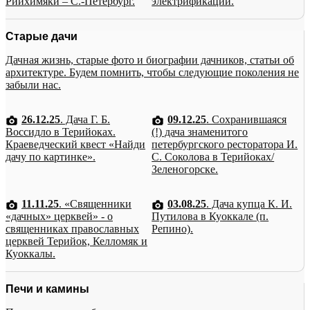
Рийхимяки – С.-Петербург.
электрификации.
Старые дачи
Дачная жизнь, старые фото и биографии дачников, статьи об
архитектуре. Будем помнить, чтобы следующие поколения не
забыли нас.
26.12.25
. Дача Г. Б.
09.12.25
. Сохранившаяся
Воссидло в Терийоках.
(!) дача знаменитого
Краеведческий квест «Найди
петербургского ресторатора И.
дачу по картинке».
С. Соколова в Терийоках/
Зеленогорске.
11.11.25
. «Священники
03.08.25
. Дача купца К. И.
«дачных» церквей» - о
Путилова в Куоккале (п.
священниках православных
Репино).
церквей Терийок, Келломяк и
Куоккалы.
Печи и камины