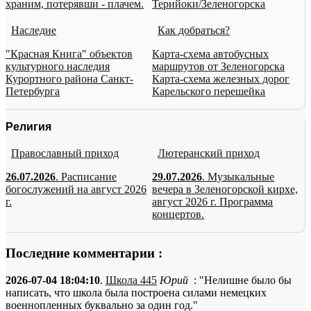
храним, потерявши - плачем.
Терийоки/Зеленогорска
Наследие
Как добраться?
"Красная Книга" объектов
Карта-схема автобусных
культурного наследия
маршрутов от Зеленогорска
Курортного района Санкт-
Карта-схема железных дорог
Петербурга
Карельского перешейка
Религия
Православный приход
Лютеранский приход
26.07.2026
. Расписание
29.07.2026
. Музыкальные
богослужений на август 2026
вечера в Зеленогорской кирхе,
г.
август 2026 г. Программа
концертов.
Последние комментарии :
2026-07-04 18:04:10
.
Школа 445
Юрий
: "Нелишне было бы
написать, что школа была построена силами немецких
военнопленных буквально за один год."