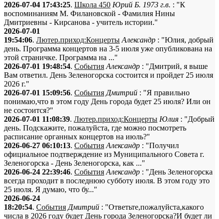
2026-07-04 17:43:25
.
Школа 450
Юрий Б. 1973 г.в.
: "К
воспоминаниям М. Филановской - Фамилия Нины
Дмитриевны - Кирсанова - учитель истории."
2026-07-01
19:54:06
.
Лютер.приход:Концерты
Александр
: "Юлия, добрый
день. Программа концертов на 3-5 июля уже опубликована на
этой страничке. Программа на ..."
2026-07-01 19:48:54
.
События
Александр
: "Дмитрий, я выше
Вам ответил. День Зеленогорска состоится и пройдет 25 июля
2026 г."
2026-07-01 15:09:56
.
События
Дмитрий
: "Я правильно
понимаю,что в этом году День города будет 25 июля? Или он
не состоится?"
2026-07-01 11:08:39
.
Лютер.приход:Концерты
Юлия
: "Добрый
день. Подскажите, пожалуйста, где можно посмотреть
расписание органных концертов на июль?"
2026-06-27 06:10:13
.
События
Александр
: "Получил
официальное подтверждение из Муниципального Совета г.
Зеленогорска - День Зеленогорска, как ..."
2026-06-24 22:39:46
.
События
Александр
: "День Зеленогорска
всегда проходит в последнюю субботу июля. В этом году это
25 июля. Я думаю, что бу..."
2026-06-24
18:20:54
.
События
Дмитрий
: "Ответьте,пожалуйста,какого
числа в 2026 году будет День города Зеленогорска?И будет ли