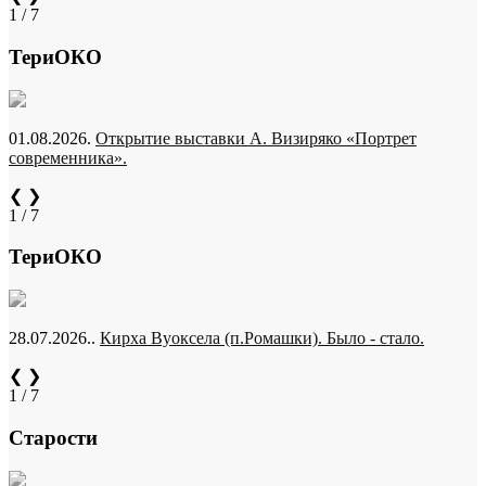
1 / 7
ТериОКО
01.08.2026.
Открытие выставки А. Визиряко «Портрет
современника».
❮
❯
1 / 7
ТериОКО
28.07.2026..
Кирха Вуоксела (п.Ромашки). Было - стало.
❮
❯
1 / 7
Старости