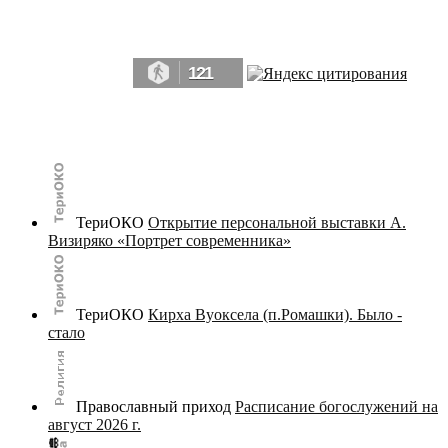
Да, мы память человечества, и поэтому мы в конце концов непременно
победим.» ― Рэй Брэдбери, 451° по Фаренгейту
121
© terijoki.spb.ru | terijoki.org 2000-2026 Использование материалов сайта в коммерческих целях без
письменного разрешения
администрации сайта
не допускается.
ТериОКО
Открытие персональной выставки А.
Визиряко «Портрет современника»
ТериОКО
Кирха Вуоксела (п.Ромашки). Было -
стало
Православный приход
Расписание богослужений на
август 2026 г.