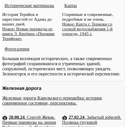
Исторические материалы
Карты
История Терийок и
Старинные и современные,
окрестностей от Адама до
подробные и не очень.
наших дней.
Новое: Карта г. Териоки со
Новое: Новые переводы из
схемой водоснабжения 1-й
книги Э. Кяхёнен «Прежние
очереди, 1945 г.
Терийоки»
Фотогалерея
Большая коллекция исторических, а также современных
фотографий сохранившихся и утраченных зданий,
сооружений, исторических мест, позволяющих увидеть
Зеленогорск и его окрестности в исторической перспективе.
Железная дорога
Железные дороги Карельского перешейка: история,
современное состояние, перспективы.
28.08.24
. Сергей Жевак.
27.02.24
. Забытый юбилей.
Первые паровозы на линии
Полвека грузовой