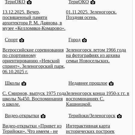
ТериОКО
ТериОКО
13.12.2025. Вечер,
01.11.2025. Зеленогорск.
посвященный памяти
Поздняя осень.
архитектора Р. М. Даянова, в
музее «Келломяки-Комарово».
Спорт
Город
Всероссийские соревнования
Зеленогорск летом 1966 года
по спортивному
на фотографиях из архива
ориентированию «Невский
семьи Новосельских.
спринт». Зеленогорский парк,
06.10.2025 г.
Школы
Недавнее прошлое
С. Смирнов, выпуск 1975 года
Зеленогорск конца 1950-х гг. в
школы №450. Воспоминания
воспоминаниях С.
о школе.
Кашницкой.
Видео-открытки
Терийоки/Зеленогорск
Видео-открытки «Привет из
Интерактивная карта
Терийоки». Что имеем - не
исторических построек