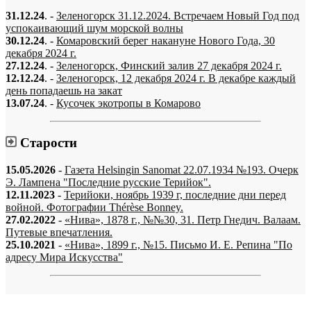
31.12.24
. -
Зеленогорск 31.12.2024. Встречаем Новый Год под
успокаивающий шум морской волны
30.12.24
. -
Комаровский берег накануне Нового Года, 30
декабря 2024 г.
27.12.24
. -
Зеленогорск, Финский залив 27 декабря 2024 г.
12.12.24
. -
Зеленогорск, 12 декабря 2024 г. В декабре каждый
день попадаешь на закат
13.07.24
. -
Кусочек экотропы в Комарово
Старости
15.05.2026
-
Газета Helsingin Sanomat 22.07.1934 №193. Очерк
Э. Лампена "Последние русские Терийок".
12.11.2023
-
Терийоки, ноябрь 1939 г, последние дни перед
войной. Фотографии Thérèse Bonney.
27.02.2022
-
«Нива», 1878 г., №№30, 31. Петр Гнедич. Валаам.
Путевые впечатления.
25.10.2021
-
«Нива», 1899 г., №15. Письмо И. Е. Репина "По
адресу Мира Искусства"
«…когда они спросят нас, что мы делаем, мы ответим: мы вспоминаем.