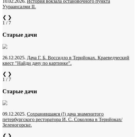
10.02.2026.
История вокзала остановочного пункта
Уураансалми II.
❮
❯
1 / 7
Старые дачи
26.12.2025.
Дача Г. Б. Воссидло в Терийоках. Краеведческий
квест "Найди дачу по картинке".
❮
❯
1 / 7
Старые дачи
09.12.2025.
Сохранившаяся (!) дача знаменитого
петербургского ресторатора И. С. Соколова в Терийоках/
Зеленогорске.
❮
❯