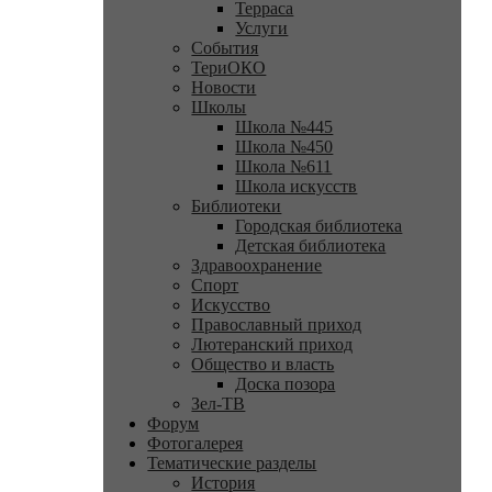
Терраса
Услуги
События
ТериОКО
Новости
Школы
Школа №445
Школа №450
Школа №611
Школа искусств
Библиотеки
Городская библиотека
Детская библиотека
Здравоохранение
Спорт
Искусство
Православный приход
Лютеранский приход
Общество и власть
Доска позора
Зел-ТВ
Форум
Фотогалерея
Тематические разделы
История