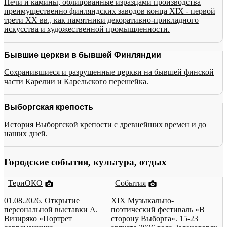
Печи и камины, облицованные изразцами производства
преимущественно финляндских заводов конца XIX - первой
трети XX вв., как памятники декоративно-прикладного
искусства и художественной промышленности.
Бывшие церкви в бывшей Финляндии
Сохранившиеся и разрушенные церкви на бывшей финской
части Карелии и Карельского перешейка.
Выборгская крепость
История Выборгской крепости с древнейших времен и до
наших дней.
Городские события, культура, отдых
ТериОКО
События
01.08.2026. Открытие
XIX Музыкально-
персональной выставки А.
поэтический фестиваль «В
Визиряко «Портрет
сторону Выборга». 15-23