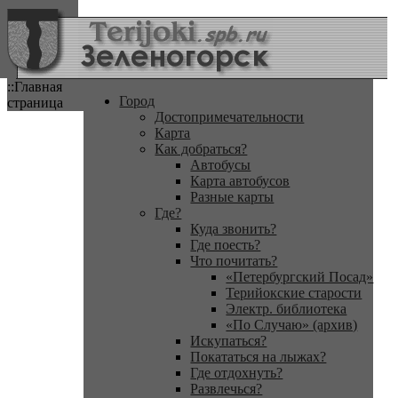
::Главная
Город
страница
Достопримечательности
Карта
Как добраться?
Автобусы
Карта автобусов
Разные карты
Где?
Куда звонить?
Где поесть?
Что почитать?
«Петербургский Посад»
Терийокские старости
Электр. библиотека
«По Случаю» (архив)
Искупаться?
Покататься на лыжах?
Где отдохнуть?
Развлечься?