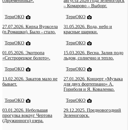
современника».
августа 2026 года Зеленогорск
– Комарово – Выборг.
ТериОКО
ТериОКО
27.07.2026. Кирха Вуоксела
31.05.2026. Вода, небо и
(п.Ромашки). Было - стало.
красные шарики.
ТериОКО
ТериОКО
01.05.2026. Экотропа
15.03.2026. Весна. Залив подо
«Сестрорецкое болото».
льдом, солнечно и тепло.
ТериОКО
ТериОКО
13.02.2026. Закатов мало не
27.01.2026. Концерт «Музыка
бывает.
для двух фортепиано» А.
Гориболя и Я. Коваленко.
ТериОКО
ТериОКО
03.01.2026. Небольшая
29.12.2025. Предновогодний
прогулка вокруг Чертова
Зеленогорск.
(Дружинного) озера.