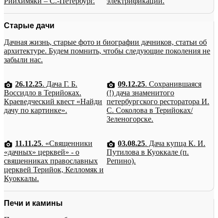
Рийхимяки – С.-Петербург.
электрификации.
Старые дачи
Дачная жизнь, старые фото и биографии дачников, статьи об
архитектуре. Будем помнить, чтобы следующие поколения не
забыли нас.
26.12.25
. Дача Г. Б.
09.12.25
. Сохранившаяся
Воссидло в Терийоках.
(!) дача знаменитого
Краеведческий квест «Найди
петербургского ресторатора И.
дачу по картинке».
С. Соколова в Терийоках/
Зеленогорске.
11.11.25
. «Священники
03.08.25
. Дача купца К. И.
«дачных» церквей» - о
Путилова в Куоккале (п.
священниках православных
Репино).
церквей Терийок, Келломяк и
Куоккалы.
Печи и камины