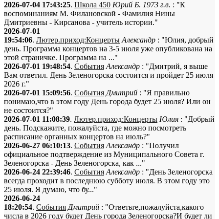
2026-07-04 17:43:25
.
Школа 450
Юрий Б. 1973 г.в.
: "К
воспоминаниям М. Филановской - Фамилия Нины
Дмитриевны - Кирсанова - учитель истории."
2026-07-01
19:54:06
.
Лютер.приход:Концерты
Александр
: "Юлия, добрый
день. Программа концертов на 3-5 июля уже опубликована на
этой страничке. Программа на ..."
2026-07-01 19:48:54
.
События
Александр
: "Дмитрий, я выше
Вам ответил. День Зеленогорска состоится и пройдет 25 июля
2026 г."
2026-07-01 15:09:56
.
События
Дмитрий
: "Я правильно
понимаю,что в этом году День города будет 25 июля? Или он
не состоится?"
2026-07-01 11:08:39
.
Лютер.приход:Концерты
Юлия
: "Добрый
день. Подскажите, пожалуйста, где можно посмотреть
расписание органных концертов на июль?"
2026-06-27 06:10:13
.
События
Александр
: "Получил
официальное подтверждение из Муниципального Совета г.
Зеленогорска - День Зеленогорска, как ..."
2026-06-24 22:39:46
.
События
Александр
: "День Зеленогорска
всегда проходит в последнюю субботу июля. В этом году это
25 июля. Я думаю, что бу..."
2026-06-24
18:20:54
.
События
Дмитрий
: "Ответьте,пожалуйста,какого
числа в 2026 году будет День города Зеленогорска?И будет ли