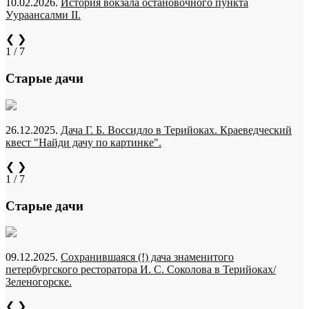
10.02.2026.
История вокзала остановочного пункта
Уураансалми II.
❮
❯
1 / 7
Старые дачи
26.12.2025.
Дача Г. Б. Воссидло в Терийоках. Краеведческий
квест "Найди дачу по картинке".
❮
❯
1 / 7
Старые дачи
09.12.2025.
Сохранившаяся (!) дача знаменитого
петербургского ресторатора И. С. Соколова в Терийоках/
Зеленогорске.
❮
❯