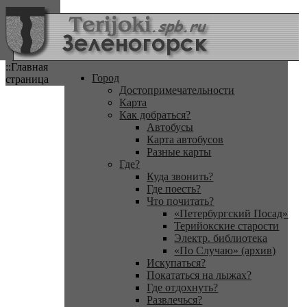
::Главная
Город
страница
Достопримечательности
Карта
Как добраться?
Автобусы
Карта автобусов
Разные карты
Где?
Куда звонить?
Где поесть?
Что почитать?
«Петербургский Посад»
Терийокские старости
Электр. библиотека
«По Случаю» (архив)
Искупаться?
Покататься на лыжах?
Где отдохнуть?
Развлечься?