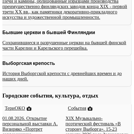
Печи и камины, облицованные изразцами производства
преимущественно финляндских заводов конца XIX - первой
трети XX вв., как памятники декоративно-прикладного
искусства и художественной промышленности.
Бывшие церкви в бывшей Финляндии
Сохранившиеся и разрушенные церкви на бывшей финской
части Карелии и Карельского перешейка.
Выборгская крепость
История Выборгской крепости с древнейших времен и до
наших дней.
Городские события, культура, отдых
ТериОКО
События
01.08.2026. Открытие
XIX Музыкально-
персональной выставки А.
поэтический фестиваль «В
Визиряко «Портрет
сторону Выборга». 15-23