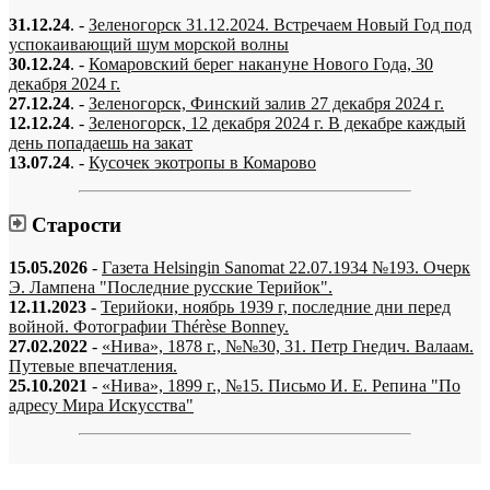
31.12.24
. -
Зеленогорск 31.12.2024. Встречаем Новый Год под
успокаивающий шум морской волны
30.12.24
. -
Комаровский берег накануне Нового Года, 30
декабря 2024 г.
27.12.24
. -
Зеленогорск, Финский залив 27 декабря 2024 г.
12.12.24
. -
Зеленогорск, 12 декабря 2024 г. В декабре каждый
день попадаешь на закат
13.07.24
. -
Кусочек экотропы в Комарово
Старости
15.05.2026
-
Газета Helsingin Sanomat 22.07.1934 №193. Очерк
Э. Лампена "Последние русские Терийок".
12.11.2023
-
Терийоки, ноябрь 1939 г, последние дни перед
войной. Фотографии Thérèse Bonney.
27.02.2022
-
«Нива», 1878 г., №№30, 31. Петр Гнедич. Валаам.
Путевые впечатления.
25.10.2021
-
«Нива», 1899 г., №15. Письмо И. Е. Репина "По
адресу Мира Искусства"
«…когда они спросят нас, что мы делаем, мы ответим: мы вспоминаем.