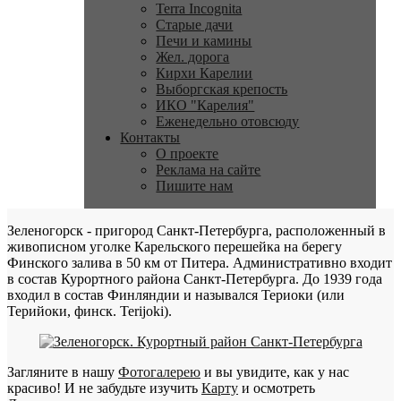
Terra Incognita
Старые дачи
Печи и камины
Жел. дорога
Кирхи Карелии
Выборгская крепость
ИКО "Карелия"
Еженедельно отовсюду
Контакты
О проекте
Реклама на сайте
Пишите нам
Зеленогорск - пригород Санкт-Петербурга, расположенный в
живописном уголке Карельского перешейка на берегу
Финского залива в 50 км от Питера. Административно входит
в состав Курортного района Санкт-Петербурга. До 1939 года
входил в состав Финляндии и назывался Териоки (или
Терийоки, финск. Terijoki).
Загляните в нашу
Фотогалерею
и вы увидите, как у нас
красиво! И не забудьте изучить
Карту
и осмотреть