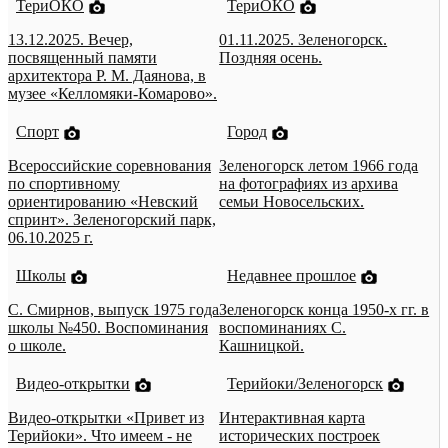
ТериОКО
ТериОКО
13.12.2025. Вечер,
01.11.2025. Зеленогорск.
посвященный памяти
Поздняя осень.
архитектора Р. М. Даянова, в
музее «Келломяки-Комарово».
Спорт
Город
Всероссийские соревнования
Зеленогорск летом 1966 года
по спортивному
на фотографиях из архива
ориентированию «Невский
семьи Новосельских.
спринт». Зеленогорский парк,
06.10.2025 г.
Школы
Недавнее прошлое
С. Смирнов, выпуск 1975 года
Зеленогорск конца 1950-х гг. в
школы №450. Воспоминания
воспоминаниях С.
о школе.
Кашницкой.
Видео-открытки
Терийоки/Зеленогорск
Видео-открытки «Привет из
Интерактивная карта
Терийоки». Что имеем - не
исторических построек