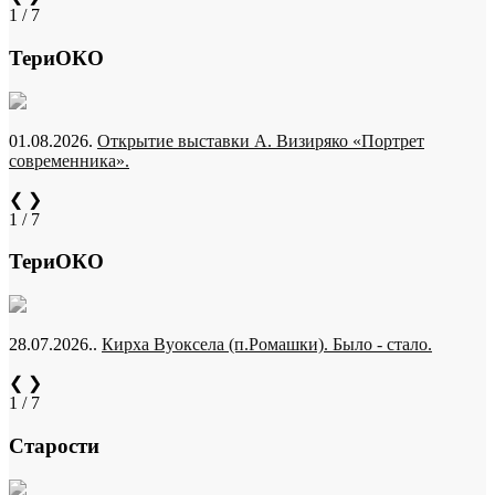
1 / 7
ТериОКО
01.08.2026.
Открытие выставки А. Визиряко «Портрет
современника».
❮
❯
1 / 7
ТериОКО
28.07.2026..
Кирха Вуоксела (п.Ромашки). Было - стало.
❮
❯
1 / 7
Старости