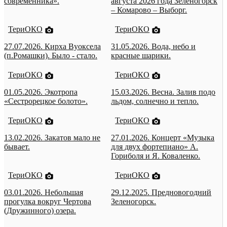
современника».
августа 2026 года Зеленогорск
– Комарово – Выборг.
ТериОКО
ТериОКО
27.07.2026. Кирха Вуоксела
31.05.2026. Вода, небо и
(п.Ромашки). Было - стало.
красные шарики.
ТериОКО
ТериОКО
01.05.2026. Экотропа
15.03.2026. Весна. Залив подо
«Сестрорецкое болото».
льдом, солнечно и тепло.
ТериОКО
ТериОКО
13.02.2026. Закатов мало не
27.01.2026. Концерт «Музыка
бывает.
для двух фортепиано» А.
Гориболя и Я. Коваленко.
ТериОКО
ТериОКО
03.01.2026. Небольшая
29.12.2025. Предновогодний
прогулка вокруг Чертова
Зеленогорск.
(Дружинного) озера.