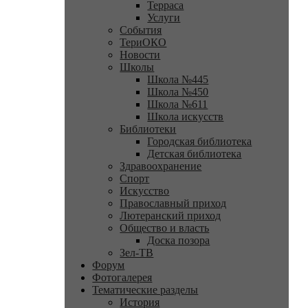
Терраса
Услуги
События
ТериОКО
Новости
Школы
Школа №445
Школа №450
Школа №611
Школа искусств
Библиотеки
Городская библиотека
Детская библиотека
Здравоохранение
Спорт
Искусство
Православный приход
Лютеранский приход
Общество и власть
Доска позора
Зел-ТВ
Форум
Фотогалерея
Тематические разделы
История