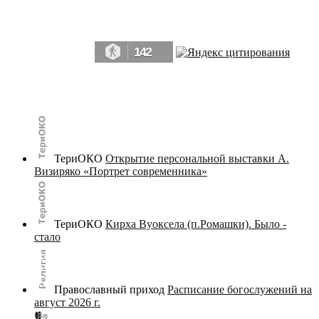
Да, мы память человечества, и поэтому мы в конце концов непременно
победим.» ― Рэй Брэдбери, 451° по Фаренгейту
142
© terijoki.spb.ru | terijoki.org 2000-2026 Использование материалов сайта в коммерческих целях без
письменного разрешения
администрации сайта
не допускается.
ТериОКО
Открытие персональной выставки А.
Визиряко «Портрет современника»
ТериОКО
Кирха Вуоксела (п.Ромашки). Было -
стало
Православный приход
Расписание богослужений на
август 2026 г.