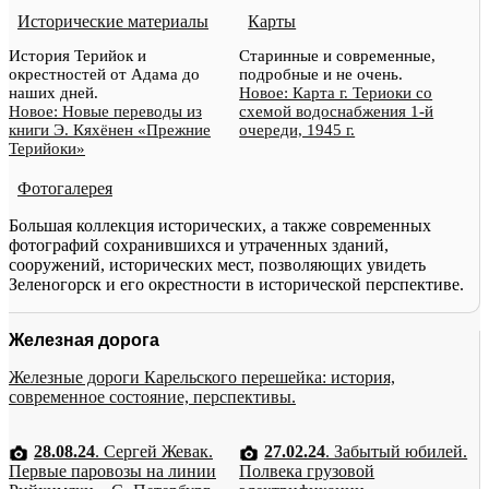
Исторические материалы
Карты
История Терийок и
Старинные и современные,
окрестностей от Адама до
подробные и не очень.
наших дней.
Новое: Карта г. Териоки со
Новое: Новые переводы из
схемой водоснабжения 1-й
книги Э. Кяхёнен «Прежние
очереди, 1945 г.
Терийоки»
Фотогалерея
Большая коллекция исторических, а также современных
фотографий сохранившихся и утраченных зданий,
сооружений, исторических мест, позволяющих увидеть
Зеленогорск и его окрестности в исторической перспективе.
Железная дорога
Железные дороги Карельского перешейка: история,
современное состояние, перспективы.
28.08.24
. Сергей Жевак.
27.02.24
. Забытый юбилей.
Первые паровозы на линии
Полвека грузовой