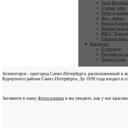
Terra Incognit
Старые дачи
Печи и ками
Жел. дорога
Кирхи Карел
Выборгская к
ИКО "Карели
Еженедельно
Контакты
О проекте
Реклама на с
Пишите нам
Зеленогорск - пригород Санкт-Петербурга, расположенный в ж
Курортного района Санкт-Петербурга. До 1939 года входил в со
Загляните в нашу
Фотогалерею
и вы увидите, как у нас красиво