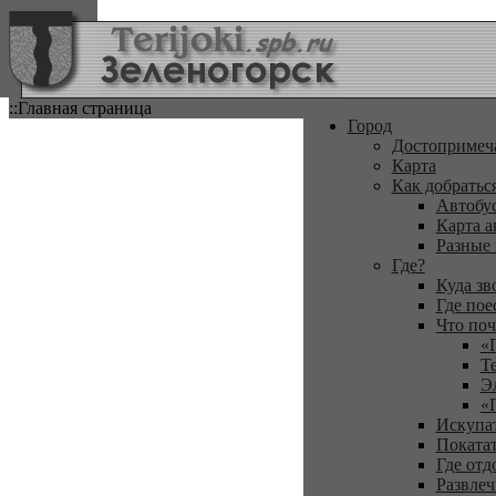
::Главная страница
Город
Достопримеч
Карта
Как добратьс
Автобу
Карта а
Разные
Где?
Куда зв
Где пое
Что поч
«
Т
Э
«
Искупа
Покатат
Где отд
Развлеч