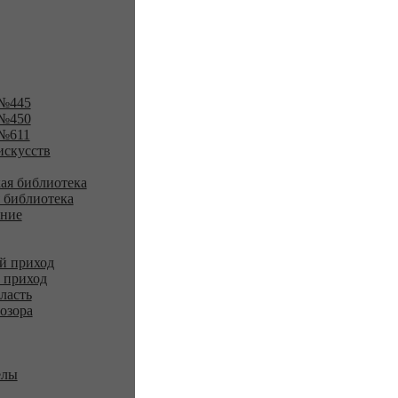
№445
№450
№611
искусств
ая библиотека
 библиотека
ение
й приход
 приход
ласть
озора
елы