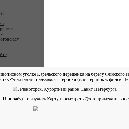
a
ны
ии
репость
я"
 отовсюду
айте
ивописном уголке Карельского перешейка на берегу Финского за
став Финляндии и назывался Териоки (или Терийоки, финск. Teri
! И не забудьте изучить
Карту
и осмотреть
Достопримечательнос