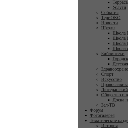
Терраса
Услуги
События
ТериОКО
Новости
Школы
Школа 
Школа 
Школа 
Школа 
Библиотеки
Городск
Детская
Здравоохран
Спорт
Искусство
Православны
Лютеранский
Общество и в
Доска п
Зел-ТВ
Форум
Фотогалерея
Тематические разд
История