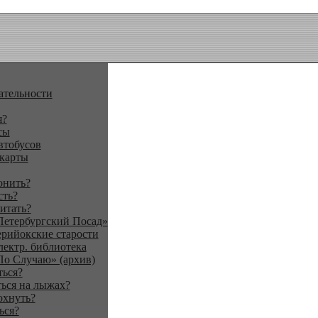
ательности
я?
сы
втобусов
 карты
онить?
сть?
итать?
Петербургский Посад»
ерийокские старости
лектр. библиотека
По Случаю» (архив)
ться?
ься на лыжах?
охнуть?
ься?