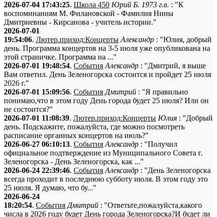
2026-07-04 17:43:25
.
Школа 450
Юрий Б. 1973 г.в.
: "К
воспоминаниям М. Филановской - Фамилия Нины
Дмитриевны - Кирсанова - учитель истории."
2026-07-01
19:54:06
.
Лютер.приход:Концерты
Александр
: "Юлия, добрый
день. Программа концертов на 3-5 июля уже опубликована на
этой страничке. Программа на ..."
2026-07-01 19:48:54
.
События
Александр
: "Дмитрий, я выше
Вам ответил. День Зеленогорска состоится и пройдет 25 июля
2026 г."
2026-07-01 15:09:56
.
События
Дмитрий
: "Я правильно
понимаю,что в этом году День города будет 25 июля? Или он
не состоится?"
2026-07-01 11:08:39
.
Лютер.приход:Концерты
Юлия
: "Добрый
день. Подскажите, пожалуйста, где можно посмотреть
расписание органных концертов на июль?"
2026-06-27 06:10:13
.
События
Александр
: "Получил
официальное подтверждение из Муниципального Совета г.
Зеленогорска - День Зеленогорска, как ..."
2026-06-24 22:39:46
.
События
Александр
: "День Зеленогорска
всегда проходит в последнюю субботу июля. В этом году это
25 июля. Я думаю, что бу..."
2026-06-24
18:20:54
.
События
Дмитрий
: "Ответьте,пожалуйста,какого
числа в 2026 году будет День города Зеленогорска?И будет ли