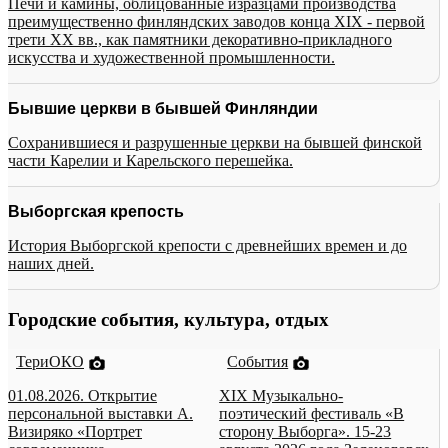
Печи и камины, облицованные изразцами производства
преимущественно финляндских заводов конца XIX - первой
трети XX вв., как памятники декоративно-прикладного
искусства и художественной промышленности.
Бывшие церкви в бывшей Финляндии
Сохранившиеся и разрушенные церкви на бывшей финской
части Карелии и Карельского перешейка.
Выборгская крепость
История Выборгской крепости с древнейших времен и до
наших дней.
Городские события, культура, отдых
ТериОКО
События
01.08.2026. Открытие
XIX Музыкально-
персональной выставки А.
поэтический фестиваль «В
Визиряко «Портрет
сторону Выборга». 15-23