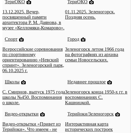
ТериОКО
ТериОКО
13.12.2025. Вечер,
01.11.2025. Зеленогорск.
посвященный памяти
Поздняя осень.
архитектора Р. М. Даянова, в
музее «Келломяки-Комарово».
Спорт
Город
Всероссийские соревнования
Зеленогорск летом 1966 года
по спортивному
на фотографиях из архива
ориентированию «Невский
семьи Новосельских.
спринт». Зеленогорский парк,
06.10.2025 г.
Школы
Недавнее прошлое
С. Смирнов, выпуск 1975 года
Зеленогорск конца 1950-х гг. в
школы №450. Воспоминания
воспоминаниях С.
о школе.
Кашницкой.
Видео-открытки
Терийоки/Зеленогорск
Видео-открытки «Привет из
Интерактивная карта
Терийоки». Что имеем - не
исторических построек