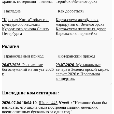
храним, потерявши - плачем.
Терийоки/Зеленогорска
Наследие
Как добраться?
"Красная Книга" объектов
Карта-схема автобусных
культурного наследия
маршрутов от Зеленогорска
Курортного района Санкт-
Карта-схема железных дорог
Петербурга
Карельского перешейка
Религия
Православный приход
Лютеранский приход
26.07.2026
. Расписание
29.07.2026
. Музыкальные
богослужений на август 2026
вечера в Зеленогорской кирхе,
г.
август 2026 г. Программа
концертов.
Последние комментарии :
2026-07-04 18:04:10
.
Школа 445
Юрий
: "Нелишне было бы
написать, что школа была построена силами немецких
военнопленных буквально за один год."