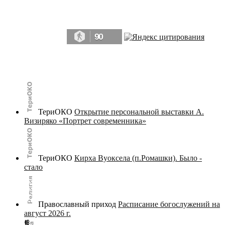
Да, мы память человечества, и поэтому мы в конце концов непременно
победим.» ― Рэй Брэдбери, 451° по Фаренгейту
90
© terijoki.spb.ru | terijoki.org 2000-2026 Использование материалов сайта в коммерческих целях без
письменного разрешения
администрации сайта
не допускается.
ТериОКО
Открытие персональной выставки А.
Визиряко «Портрет современника»
ТериОКО
Кирха Вуоксела (п.Ромашки). Было -
стало
Православный приход
Расписание богослужений на
август 2026 г.