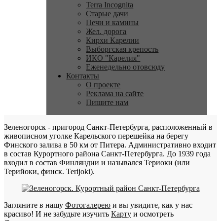
Terra Incognita
Старые дачи
Печи и камины
Жел. дорога
Кирхи Карелии
Выборгская крепость
ИКО "Карелия"
Еженедельно отовсюду
Контакты
О проекте
Реклама на сайте
Пишите нам
Зеленогорск - пригород Санкт-Петербурга, расположенный в
живописном уголке Карельского перешейка на берегу
Финского залива в 50 км от Питера. Административно входит
в состав Курортного района Санкт-Петербурга. До 1939 года
входил в состав Финляндии и назывался Териоки (или
Терийоки, финск. Terijoki).
Загляните в нашу
Фотогалерею
и вы увидите, как у нас
красиво! И не забудьте изучить
Карту
и осмотреть