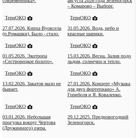
современника».
августа 2026 года Зеленогорск
– Комарово – Выборг.
ТериОКО
ТериОКО
27.07.2026. Кирха Вуоксела
31.05.2026. Вода, небо и
(п.Ромашки). Было - стало.
красные шарики.
ТериОКО
ТериОКО
01.05.2026. Экотропа
15.03.2026. Весна. Залив подо
«Сестрорецкое болото».
льдом, солнечно и тепло.
ТериОКО
ТериОКО
13.02.2026. Закатов мало не
27.01.2026. Концерт «Музыка
бывает.
для двух фортепиано» А.
Гориболя и Я. Коваленко.
ТериОКО
ТериОКО
03.01.2026. Небольшая
29.12.2025. Предновогодний
прогулка вокруг Чертова
Зеленогорск.
(Дружинного) озера.