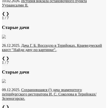
10.02.2026.
История вокзала остановочного пункта
Уураансалми II.
❮
❯
1 / 7
Старые дачи
26.12.2025.
Дача Г. Б. Воссидло в Терийоках. Краеведческий
квест "Найди дачу по картинке".
❮
❯
1 / 7
Старые дачи
09.12.2025.
Сохранившаяся (!) дача знаменитого
петербургского ресторатора И. С. Соколова в Терийоках/
Зеленогорске.
❮
❯