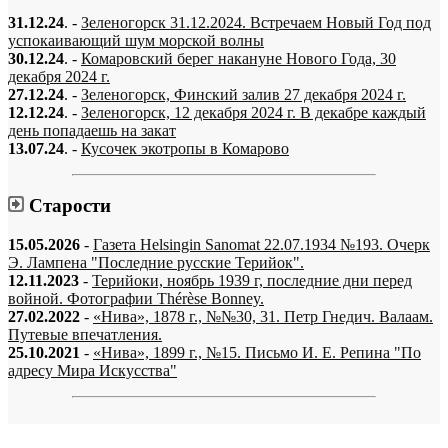
31.12.24
. -
Зеленогорск 31.12.2024. Встречаем Новый Год под
успокаивающий шум морской волны
30.12.24
. -
Комаровский берег накануне Нового Года, 30
декабря 2024 г.
27.12.24
. -
Зеленогорск, Финский залив 27 декабря 2024 г.
12.12.24
. -
Зеленогорск, 12 декабря 2024 г. В декабре каждый
день попадаешь на закат
13.07.24
. -
Кусочек экотропы в Комарово
Старости
15.05.2026
-
Газета Helsingin Sanomat 22.07.1934 №193. Очерк
Э. Лампена "Последние русские Терийок".
12.11.2023
-
Терийоки, ноябрь 1939 г, последние дни перед
войной. Фотографии Thérèse Bonney.
27.02.2022
-
«Нива», 1878 г., №№30, 31. Петр Гнедич. Валаам.
Путевые впечатления.
25.10.2021
-
«Нива», 1899 г., №15. Письмо И. Е. Репина "По
адресу Мира Искусства"
«…когда они спросят нас, что мы делаем, мы ответим: мы вспоминаем.