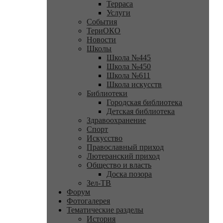
Терраса
Услуги
События
ТериОКО
Новости
Школы
Школа №445
Школа №450
Школа №611
Школа искусств
Библиотеки
Городская библиотека
Детская библиотека
Здравоохранение
Спорт
Искусство
Православный приход
Лютеранский приход
Общество и власть
Доска позора
Зел-ТВ
Форум
Фотогалерея
Тематические разделы
История