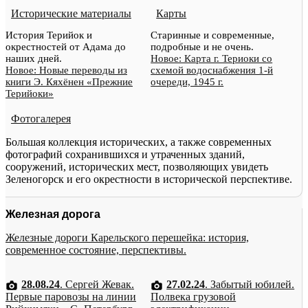
Исторические материалы
Карты
История Терийок и
Старинные и современные,
окрестностей от Адама до
подробные и не очень.
наших дней.
Новое: Карта г. Териоки со
Новое: Новые переводы из
схемой водоснабжения 1-й
книги Э. Кяхёнен «Прежние
очереди, 1945 г.
Терийоки»
Фотогалерея
Большая коллекция исторических, а также современных
фотографий сохранившихся и утраченных зданий,
сооружений, исторических мест, позволяющих увидеть
Зеленогорск и его окрестности в исторической перспективе.
Железная дорога
Железные дороги Карельского перешейка: история,
современное состояние, перспективы.
28.08.24
. Сергей Жевак.
27.02.24
. Забытый юбилей.
Первые паровозы на линии
Полвека грузовой