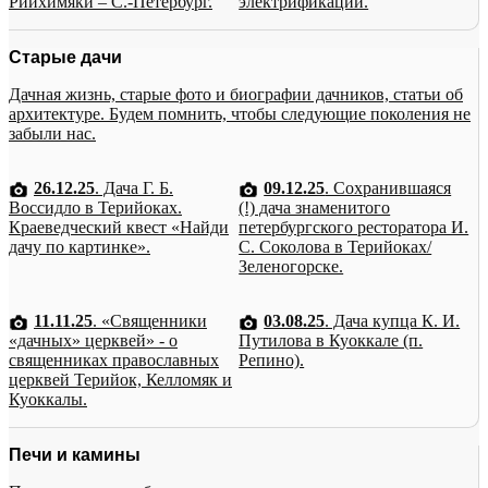
Рийхимяки – С.-Петербург.
электрификации.
Старые дачи
Дачная жизнь, старые фото и биографии дачников, статьи об
архитектуре. Будем помнить, чтобы следующие поколения не
забыли нас.
26.12.25
. Дача Г. Б.
09.12.25
. Сохранившаяся
Воссидло в Терийоках.
(!) дача знаменитого
Краеведческий квест «Найди
петербургского ресторатора И.
дачу по картинке».
С. Соколова в Терийоках/
Зеленогорске.
11.11.25
. «Священники
03.08.25
. Дача купца К. И.
«дачных» церквей» - о
Путилова в Куоккале (п.
священниках православных
Репино).
церквей Терийок, Келломяк и
Куоккалы.
Печи и камины