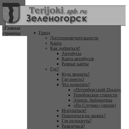
::Главная
Город
страница
Достопримечательности
Карта
Как добраться?
Автобусы
Карта автобусов
Разные карты
Где?
Куда звонить?
Где поесть?
Что почитать?
«Петербургский Посад»
Терийокские старости
Электр. библиотека
«По Случаю» (архив)
Искупаться?
Покататься на лыжах?
Где отдохнуть?
Развлечься?