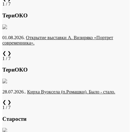
1 / 7
ТериОКО
01.08.2026.
Открытие выставки А. Визиряко «Портрет
современника».
❮
❯
1 / 7
ТериОКО
28.07.2026..
Кирха Вуоксела (п.Ромашки). Было - стало.
❮
❯
1 / 7
Старости