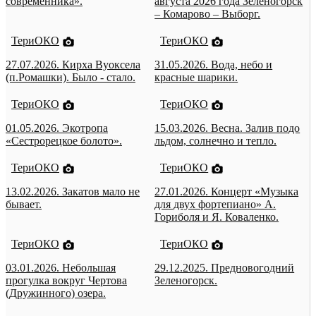
современника».
августа 2026 года Зеленогорск
– Комарово – Выборг.
ТериОКО
ТериОКО
27.07.2026. Кирха Вуоксела
31.05.2026. Вода, небо и
(п.Ромашки). Было - стало.
красные шарики.
ТериОКО
ТериОКО
01.05.2026. Экотропа
15.03.2026. Весна. Залив подо
«Сестрорецкое болото».
льдом, солнечно и тепло.
ТериОКО
ТериОКО
13.02.2026. Закатов мало не
27.01.2026. Концерт «Музыка
бывает.
для двух фортепиано» А.
Гориболя и Я. Коваленко.
ТериОКО
ТериОКО
03.01.2026. Небольшая
29.12.2025. Предновогодний
прогулка вокруг Чертова
Зеленогорск.
(Дружинного) озера.