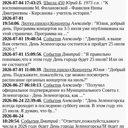
2026-07-04 17:43:25
.
Школа 450
Юрий Б. 1973 г.в.
: "К
воспоминаниям М. Филановской - Фамилия Нины
Дмитриевны - Кирсанова - учитель истории."
2026-07-01
19:54:06
.
Лютер.приход:Концерты
Александр
: "Юлия, добрый
день. Программа концертов на 3-5 июля уже опубликована на
этой страничке. Программа на ..."
2026-07-01 19:48:54
.
События
Александр
: "Дмитрий, я выше
Вам ответил. День Зеленогорска состоится и пройдет 25 июля
2026 г."
2026-07-01 15:09:56
.
События
Дмитрий
: "Я правильно
понимаю,что в этом году День города будет 25 июля? Или он
не состоится?"
2026-07-01 11:08:39
.
Лютер.приход:Концерты
Юлия
: "Добрый
день. Подскажите, пожалуйста, где можно посмотреть
расписание органных концертов на июль?"
2026-06-27 06:10:13
.
События
Александр
: "Получил
официальное подтверждение из Муниципального Совета г.
Зеленогорска - День Зеленогорска, как ..."
2026-06-24 22:39:46
.
События
Александр
: "День Зеленогорска
всегда проходит в последнюю субботу июля. В этом году это
25 июля. Я думаю, что бу..."
2026-06-24
18:20:54
.
События
Дмитрий
: "Ответьте,пожалуйста,какого
числа в 2026 году будет День города Зеленогорска?И будет ли