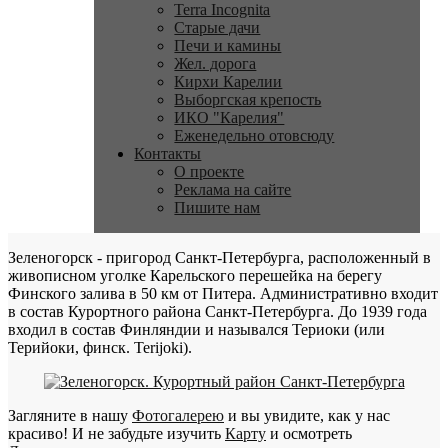
Terra Incognita
Старые дачи
Печи и камины
Жел. дорога
Кирхи Карелии
Выборгская крепость
ИКО "Карелия"
Еженедельно отовсюду
Контакты
О проекте
Реклама на сайте
Пишите нам
Зеленогорск - пригород Санкт-Петербурга, расположенный в
живописном уголке Карельского перешейка на берегу
Финского залива в 50 км от Питера. Административно входит
в состав Курортного района Санкт-Петербурга. До 1939 года
входил в состав Финляндии и назывался Териоки (или
Терийоки, финск. Terijoki).
Загляните в нашу
Фотогалерею
и вы увидите, как у нас
красиво! И не забудьте изучить
Карту
и осмотреть