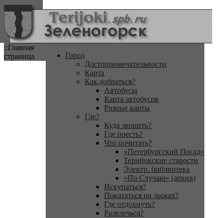
::Главная
Город
страница
Достопримечательности
Карта
Как добраться?
Автобусы
Карта автобусов
Разные карты
Где?
Куда звонить?
Где поесть?
Что почитать?
«Петербургский Посад»
Терийокские старости
Электр. библиотека
«По Случаю» (архив)
Искупаться?
Покататься на лыжах?
Где отдохнуть?
Развлечься?