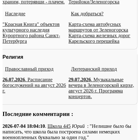
храним, потерявши - плачем.
Терийоки/Зеленогорска
Наследие
Как добраться?
"Красная Книга" объектов
Карта-схема автобусных
культурного наследия
маршрутов от Зеленогорска
Курортного района Санкт-
Карта-схема железных дорог
Петербурга
Карельского перешейка
Религия
Православный приход
Лютеранский приход
26.07.2026
. Расписание
29.07.2026
. Музыкальные
богослужений на август 2026
вечера в Зеленогорской кирхе,
г.
август 2026 г. Программа
концертов.
Последние комментарии :
2026-07-04 18:04:10
.
Школа 445
Юрий
: "Нелишне было бы
написать, что школа была построена силами немецких
военнопленных буквально за один год."