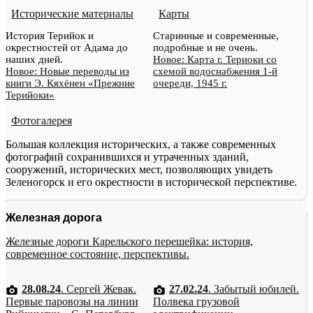
Исторические материалы
Карты
История Терийок и
Старинные и современные,
окрестностей от Адама до
подробные и не очень.
наших дней.
Новое: Карта г. Териоки со
Новое: Новые переводы из
схемой водоснабжения 1-й
книги Э. Кяхёнен «Прежние
очереди, 1945 г.
Терийоки»
Фотогалерея
Большая коллекция исторических, а также современных
фотографий сохранившихся и утраченных зданий,
сооружений, исторических мест, позволяющих увидеть
Зеленогорск и его окрестности в исторической перспективе.
Железная дорога
Железные дороги Карельского перешейка: история,
современное состояние, перспективы.
28.08.24
. Сергей Жевак.
27.02.24
. Забытый юбилей.
Первые паровозы на линии
Полвека грузовой