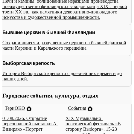
Печи и камины, облицованные изразцами производства
преимущественно финляндских заводов конца XIX - первой
трети XX вв., как памятники декоративно-прикладного
искусства и художественной промышленности.
Бывшие церкви в бывшей Финляндии
Сохранившиеся и разрушенные церкви на бывшей финской
части Карелии и Карельского перешейка.
Выборгская крепость
История Выборгской крепости с древнейших времен и до
наших дней.
Городские события, культура, отдых
ТериОКО
События
01.08.2026. Открытие
XIX Музыкально-
персональной выставки А.
поэтический фестиваль «В
Визиряко «Портрет
сторону Выборга». 15-23