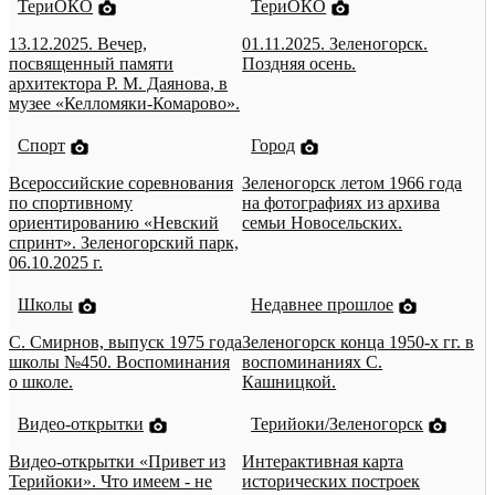
ТериОКО
ТериОКО
13.12.2025. Вечер,
01.11.2025. Зеленогорск.
посвященный памяти
Поздняя осень.
архитектора Р. М. Даянова, в
музее «Келломяки-Комарово».
Спорт
Город
Всероссийские соревнования
Зеленогорск летом 1966 года
по спортивному
на фотографиях из архива
ориентированию «Невский
семьи Новосельских.
спринт». Зеленогорский парк,
06.10.2025 г.
Школы
Недавнее прошлое
С. Смирнов, выпуск 1975 года
Зеленогорск конца 1950-х гг. в
школы №450. Воспоминания
воспоминаниях С.
о школе.
Кашницкой.
Видео-открытки
Терийоки/Зеленогорск
Видео-открытки «Привет из
Интерактивная карта
Терийоки». Что имеем - не
исторических построек