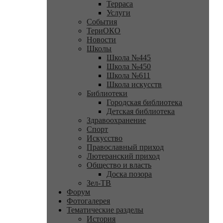
Терраса
Услуги
События
ТериОКО
Новости
Школы
Школа №445
Школа №450
Школа №611
Школа искусств
Библиотеки
Городская библиотека
Детская библиотека
Здравоохранение
Спорт
Искусство
Православный приход
Лютеранский приход
Общество и власть
Доска позора
Зел-ТВ
Форум
Фотогалерея
Тематические разделы
История