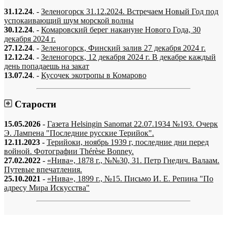
31.12.24
. -
Зеленогорск 31.12.2024. Встречаем Новый Год под
успокаивающий шум морской волны
30.12.24
. -
Комаровский берег накануне Нового Года, 30
декабря 2024 г.
27.12.24
. -
Зеленогорск, Финский залив 27 декабря 2024 г.
12.12.24
. -
Зеленогорск, 12 декабря 2024 г. В декабре каждый
день попадаешь на закат
13.07.24
. -
Кусочек экотропы в Комарово
Старости
15.05.2026
-
Газета Helsingin Sanomat 22.07.1934 №193. Очерк
Э. Лампена "Последние русские Терийок".
12.11.2023
-
Терийоки, ноябрь 1939 г, последние дни перед
войной. Фотографии Thérèse Bonney.
27.02.2022
-
«Нива», 1878 г., №№30, 31. Петр Гнедич. Валаам.
Путевые впечатления.
25.10.2021
-
«Нива», 1899 г., №15. Письмо И. Е. Репина "По
адресу Мира Искусства"
«…когда они спросят нас, что мы делаем, мы ответим: мы вспоминаем.