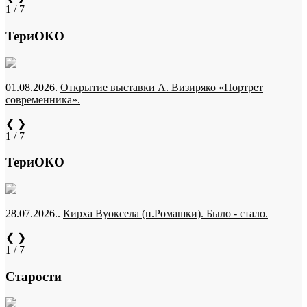
1 / 7
ТериОКО
01.08.2026.
Открытие выставки А. Визиряко «Портрет
современника».
❮
❯
1 / 7
ТериОКО
28.07.2026..
Кирха Вуоксела (п.Ромашки). Было - стало.
❮
❯
1 / 7
Старости