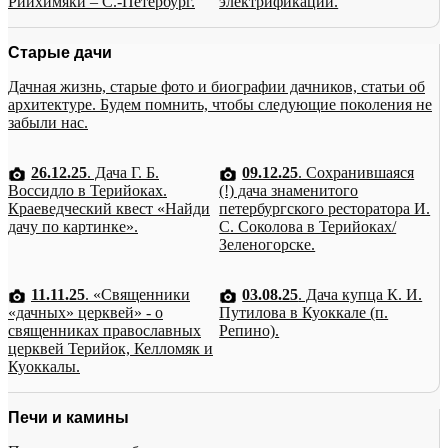
Рийхимяки – С.-Петербург.
электрификации.
Старые дачи
Дачная жизнь, старые фото и биографии дачников, статьи об
архитектуре. Будем помнить, чтобы следующие поколения не
забыли нас.
26.12.25
. Дача Г. Б.
09.12.25
. Сохранившаяся
Воссидло в Терийоках.
(!) дача знаменитого
Краеведческий квест «Найди
петербургского ресторатора И.
дачу по картинке».
С. Соколова в Терийоках/
Зеленогорске.
11.11.25
. «Священники
03.08.25
. Дача купца К. И.
«дачных» церквей» - о
Путилова в Куоккале (п.
священниках православных
Репино).
церквей Терийок, Келломяк и
Куоккалы.
Печи и камины