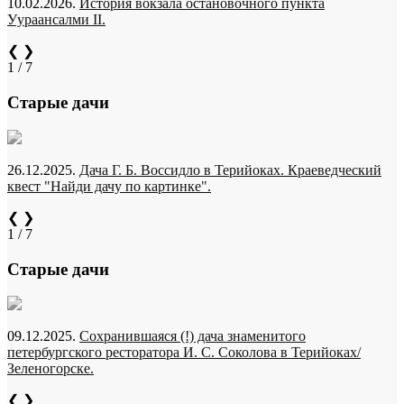
10.02.2026.
История вокзала остановочного пункта
Уураансалми II.
❮
❯
1 / 7
Старые дачи
26.12.2025.
Дача Г. Б. Воссидло в Терийоках. Краеведческий
квест "Найди дачу по картинке".
❮
❯
1 / 7
Старые дачи
09.12.2025.
Сохранившаяся (!) дача знаменитого
петербургского ресторатора И. С. Соколова в Терийоках/
Зеленогорске.
❮
❯