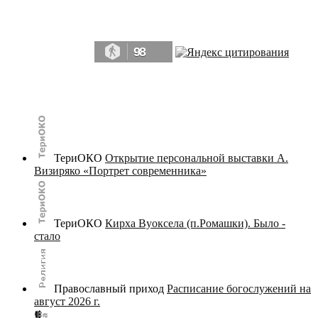
Да, мы память человечества, и поэтому мы в конце концов непременно
победим.» ― Рэй Брэдбери, 451° по Фаренгейту
98
© terijoki.spb.ru | terijoki.org 2000-2026 Использование материалов сайта в коммерческих целях без
письменного разрешения
администрации сайта
не допускается.
ТериОКО
Открытие персональной выставки А.
Визиряко «Портрет современника»
ТериОКО
Кирха Вуоксела (п.Ромашки). Было -
стало
Православный приход
Расписание богослужений на
август 2026 г.