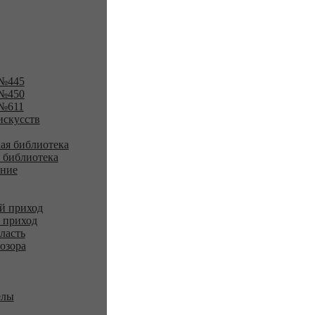
№445
№450
№611
искусств
ая библиотека
 библиотека
ение
й приход
 приход
ласть
озора
елы