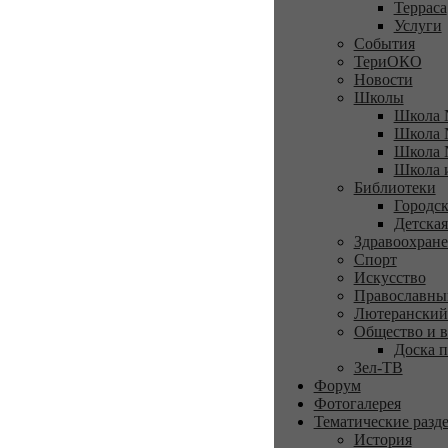
Терраса
Услуги
События
ТериОКО
Новости
Школы
Школа 
Школа 
Школа 
Школа 
Библиотеки
Городск
Детская
Здравоохран
Спорт
Искусство
Православны
Лютеранский
Общество и в
Доска п
Зел-ТВ
Форум
Фотогалерея
Тематические разд
История