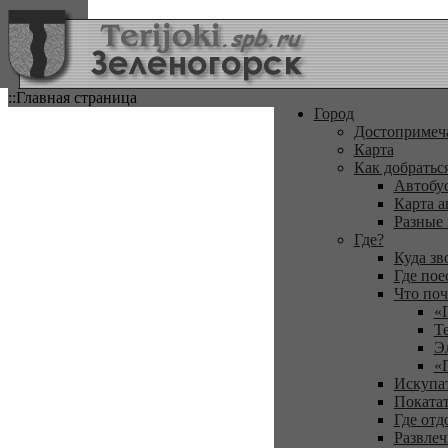
::Главная страница
Город
Достопримеч
Карта
Как добратьс
Автобу
Карта а
Разные
Где?
Куда зв
Где пое
Что поч
«
Т
Э
«
Искупа
Покатат
Где отд
Развлеч