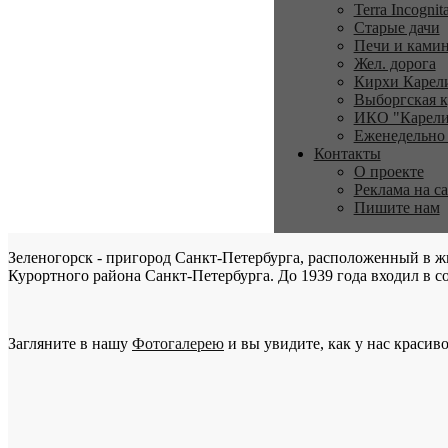
Terra Incognit
Старые дачи
Печи и ками
Жел. дорога
Кирхи Карел
Выборгская к
ИКО "Карели
Еженедельно
Контакты
О проекте
Реклама на с
Пишите нам
Зеленогорск - пригород Санкт-Петербурга, расположенный в ж
Курортного района Санкт-Петербурга. До 1939 года входил в со
Загляните в нашу
Фотогалерею
и вы увидите, как у нас красиво