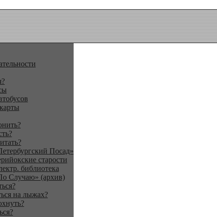
ательности
я?
сы
втобусов
 карты
онить?
сть?
итать?
Петербургский Посад»
ерийокские старости
лектр. библиотека
По Случаю» (архив)
ться?
ься на лыжах?
охнуть?
ься?