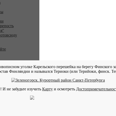
a
ны
ии
репость
я"
 отовсюду
айте
ивописном уголке Карельского перешейка на берегу Финского за
став Финляндии и назывался Териоки (или Терийоки, финск. Teri
! И не забудьте изучить
Карту
и осмотреть
Достопримечательнос